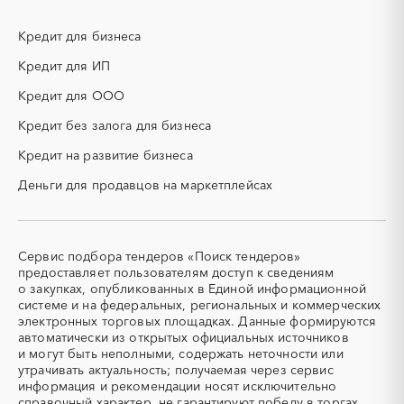
ИБП
КИП (контрольно-
измерительные приборы)
Кредит для бизнеса
КТП
МТР (материально-
технические ресурсы)
Кредит для ИП
НИОКР
НПЗ
Кредит для ООО
ОКР (опытно-
ОСАГО
конструкторские работы)
Кредит без залога для бизнеса
ПГС (песчано-гравийная
РВД (рукава высокого
Кредит на развитие бизнеса
смесь)
давления)
Деньги для продавцов на маркетплейсах
СВО
СКС (структурированные
кабельные системы)
СКУД
СОЖ (смазочно-
охлаждающие жидкости)
Сервис подбора тендеров «Поиск тендеров»
ТЭН
УДС (установки
предоставляет пользователям доступ к сведениям
(Теплоэлектронагреватель)
депарафинизации скважин)
о закупках, опубликованных в Единой информационной
системе и на федеральных, региональных и коммерческих
УКПГ
ЯТЭК
электронных торговых площадках. Данные формируются
Аварийные работы
Авиаперевозка
автоматически из открытых официальных источников
Авиационные работы
Авиационные работы
и могут быть неполными, содержать неточности или
вертолетами
утрачивать актуальность; получаемая через сервис
информация и рекомендации носят исключительно
Автобус
Автовозы
справочный характер, не гарантируют победу в торгах