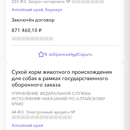
223-ФЗ, Запрос котировок
№
░
░
░
░
░
░
░
░
░
Алтайский край, Барнаул
Заключён договор
871 460,10 ₽
░
░
░
░
░
░
░
░
░
░
░
░
░
░
░
░
░
░
░
░
░
░
░
В избранные
Скрыть
Сухой корм животного происхождения
для собак в рамках государственного
оборонного заказа
УПРАВЛЕНИЕ ФЕДЕРАЛЬНОЙ СЛУЖБЫ
ИСПОЛНЕНИЯ НАКАЗАНИЙ ПО АЛТАЙСКОМУ
КРАЮ
44-ФЗ, Электронный аукцион
№
Алтайский край