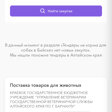
░
░
░
░
░
░
░
Найти закупки
░
░
░
░
░
░
░
░
░
В данный момент в разделе «Тендеры на корма для 
собак в Бийске» нет новых закупок.

░
░
░
░
░
░
░
░
░
░
░
░
░
Мы нашли похожие тендеры в Алтайском крае
░
░
░
░
░
░
░
Поставка товаров для животных
КРАЕВОЕ ГОСУДАРСТВЕННОЕ БЮДЖЕТНОЕ
УЧРЕЖДЕНИЕ "УПРАВЛЕНИЕ ВЕТЕРИНАРИИ
░
░
░
░
░
░
░
ГОСУДАРСТВЕННОЙ ВЕТЕРИНАРНОЙ СЛУЖБЫ
АЛТАЙСКОГО КРАЯ ПО Г. БАРНАУЛУ"