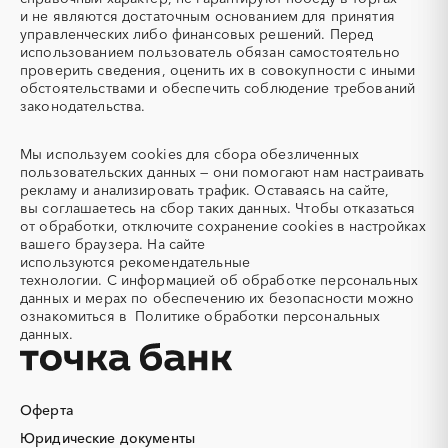
Автогрейдер
Автозапчасти
и не являются достаточным основанием для принятия
управленческих либо финансовых решений. Перед
Автоматизация
Автомобили
использованием пользователь обязан самостоятельно
Автомобильные весы
Авторский надзор
проверить сведения, оценить их в совокупности с иными
обстоятельствами и обеспечить соблюдение требований
Автотранспорт
Автоцистерны пожарные
законодательства.
Адсорбенты
Азот
Азотные компрессоры
Азотные станции
Мы используем
cookies
для сбора обезличенных
Акварель
Аквариумы
пользовательских данных — они помогают нам настраивать
рекламу и анализировать трафик. Оставаясь на сайте,
Аккумуляторы
Алкогольная продукция
вы соглашаетесь на сбор таких данных. Чтобы отказаться
Алмазное бурение
Алмазная резка
от обработки, отключите сохранение cookies в настройках
вашего браузера. На сайте
Алюминиевые
Алюминиевые профили
используются
рекомендательные
конструкции
технологии.
С информацией об обработке персональных
Алюминий
Аммоний
данных и мерах по обеспечению их безопасности можно
ознакомиться в
Политике обработки персональных
Ангар
Антенны
данных.
Антискалант
Антрацит
Аппараты воздушного
Аргон
охлаждения
Оферта
Аренда автобусов
Аренда автомобилей
Юридические документы
Аренда погрузчика
Аренда помещений