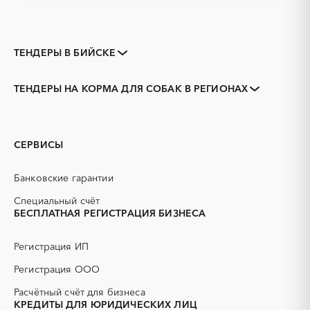
ТЕНДЕРЫ В БИЙСКЕ
Закупки коммерческих
Закупки малого объема
организаций
ТЕНДЕРЫ НА КОРМА ДЛЯ СОБАК В РЕГИОНАХ
Тендеры заводов
1С
Алтайский край
Алейск
3D печать
B2B
Барнаул
Белокуриха
GPON
IT
Горняк
Заринск
СЕРВИСЫ
PR
Erp-системы
Змеиногорск
Камень-на-Оби
АЗС
АКЗ (антикоррозийная
Новоалтайск
Рубцовск
Банковские гарантии
защита)
Славгород
Яровое
АЭС
БАД (Биологически
Специальный счёт
активные добавки)
БЕСПЛАТНАЯ РЕГИСТРАЦИЯ БИЗНЕСА
ГНБ
ГРП (гидравлический
разрыв пласта)
Регистрация ИП
ГСМ
ДВП
Регистрация ООО
ДСП
ЕГЭ
Расчётный счёт для бизнеса
ЖБИ
ЖКХ
КРЕДИТЫ ДЛЯ ЮРИДИЧЕСКИХ ЛИЦ