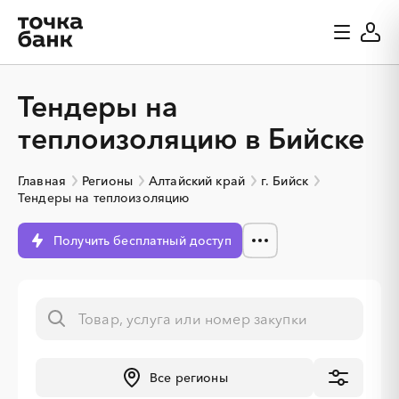
Тендеры на
теплоизоляцию в Бийске
Главная
Регионы
Алтайский край
г. Бийск
Тендеры на теплоизоляцию
Получить бесплатный доступ
░
░
░
░
░
░
░
░
░
░
░
░
░
Все регионы