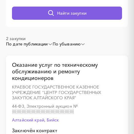
░
░
░
░
░
░
░
Найти закупки
2 закупки
По дате публикации
По убыванию
░
░
░
░
░
░
░
░
░
░
░
░
░
Оказание услуг по техническому
обслуживанию и ремонту
░
░
░
░
░
░
░
кондиционеров
КРАЕВОЕ ГОСУДАРСТВЕННОЕ КАЗЕННОЕ
УЧРЕЖДЕНИЕ "ЦЕНТР ГОСУДАРСТВЕННЫХ
ЗАКУПОК АЛТАЙСКОГО КРАЯ"
44-ФЗ, Электронный аукцион
№
Алтайский край, Бийск
Заключён контракт