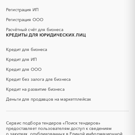
ГНБ
ГРП (гидравлический
разрыв пласта)
Регистрация ИП
ГСМ
ДВП
Регистрация ООО
ДСП
ЕГЭ
Расчётный счёт для бизнеса
ЖБИ
ЖКХ
КРЕДИТЫ ДЛЯ ЮРИДИЧЕСКИХ ЛИЦ
ИБП
КИП (контрольно-
измерительные приборы)
Кредит для бизнеса
КТП
МТР (материально-
технические ресурсы)
Кредит для ИП
НИОКР
НПЗ
Кредит для ООО
ОКР (опытно-
ОСАГО
конструкторские работы)
Кредит без залога для бизнеса
ПГС (песчано-гравийная
РВД (рукава высокого
Кредит на развитие бизнеса
смесь)
давления)
Деньги для продавцов на маркетплейсах
СВО
СКС (структурированные
кабельные системы)
СКУД
СОЖ (смазочно-
охлаждающие жидкости)
Сервис подбора тендеров «Поиск тендеров»
ТЭН
УДС (установки
предоставляет пользователям доступ к сведениям
(Теплоэлектронагреватель)
депарафинизации скважин)
о закупках, опубликованных в Единой информационной