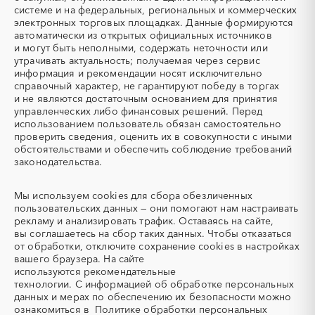
системе и на федеральных, региональных и коммерческих
УКПГ
ЯТЭК
электронных торговых площадках. Данные формируются
Аварийные работы
Авиаперевозка
автоматически из открытых официальных источников
Авиационные работы
Авиационные работы
и могут быть неполными, содержать неточности или
вертолетами
утрачивать актуальность; получаемая через сервис
информация и рекомендации носят исключительно
Автобус
Автовозы
справочный характер, не гарантируют победу в торгах
Автогрейдер
Автозапчасти
и не являются достаточным основанием для принятия
управленческих либо финансовых решений. Перед
Автоматизация
Автомобили
использованием пользователь обязан самостоятельно
Автомобильные весы
Авторский надзор
проверить сведения, оценить их в совокупности с иными
обстоятельствами и обеспечить соблюдение требований
Автотранспорт
Автоцистерны пожарные
законодательства.
Адсорбенты
Азот
Азотные компрессоры
Азотные станции
Мы используем
cookies
для сбора обезличенных
Акварель
Аквариумы
пользовательских данных — они помогают нам настраивать
рекламу и анализировать трафик. Оставаясь на сайте,
Аккумуляторы
Алкогольная продукция
вы соглашаетесь на сбор таких данных. Чтобы отказаться
Алмазное бурение
Алмазная резка
от обработки, отключите сохранение cookies в настройках
вашего браузера. На сайте
Алюминиевые
Алюминиевые профили
используются
рекомендательные
конструкции
технологии.
С информацией об обработке персональных
Алюминий
Аммоний
данных и мерах по обеспечению их безопасности можно
ознакомиться в
Политике обработки персональных
Ангар
Антенны