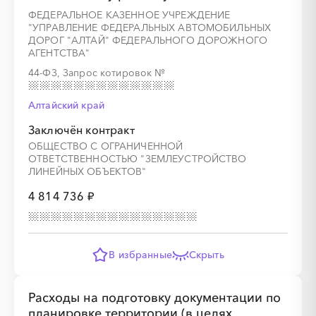
ФЕДЕРАЛЬНОЕ КАЗЕННОЕ УЧРЕЖДЕНИЕ
"УПРАВЛЕНИЕ ФЕДЕРАЛЬНЫХ АВТОМОБИЛЬНЫХ
░
░
░
░
░
░
░
░
░
░
░
░
░
ДОРОГ "АЛТАЙ" ФЕДЕРАЛЬНОГО ДОРОЖНОГО
АГЕНТСТВА"
44-ФЗ, Запрос котировок
№
░
░
░
░
░
░
░
Алтайский край
Заключён контракт
ОБЩЕСТВО С ОГРАНИЧЕННОЙ
ОТВЕТСТВЕННОСТЬЮ "ЗЕМЛЕУСТРОЙСТВО
ЛИНЕЙНЫХ ОБЪЕКТОВ"
░
░
░
░
░
░
░
░
░
░
░
░
░
4 814 736 ₽
░
░
░
░
░
░
░
В избранные
Скрыть
Расходы на подготовку документации по
планировке территории (в целях