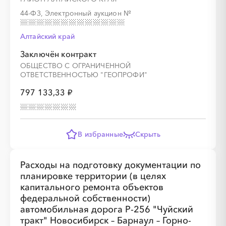
44-ФЗ, Электронный аукцион
№
░
░
░
░
░
░
░
░
░
░
░
░
░
░
░
Алтайский край
Заключён контракт
ОБЩЕСТВО С ОГРАНИЧЕННОЙ
ОТВЕТСТВЕННОСТЬЮ "ГЕОПРОФИ"
797 133,33 ₽
В избранные
Скрыть
░
░
░
░
░
░
░
░
░
░
░
░
░
Расходы на подготовку документации по
планировке территории (в целях
капитального ремонта объектов
░
░
░
░
░
░
░
░
░
░
░
░
░
░
░
федеральной собственности)
автомобильная дорога Р-256 "Чуйский
тракт" Новосибирск – Барнаул – Горно-