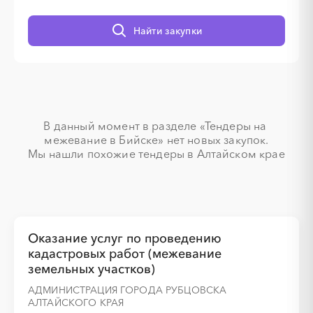
░
░
░
░
░
░
░
░
░
░
░
░
░
Найти закупки
░
░
░
░
░
░
░
В данный момент в разделе «Тендеры на 
межевание в Бийске» нет новых закупок.

Мы нашли похожие тендеры в Алтайском крае
░
░
░
░
░
░
░
░
░
░
░
░
░
░
░
░
░
░
░
░
Оказание услуг по проведению
кадастровых работ (межевание
земельных участков)
АДМИНИСТРАЦИЯ ГОРОДА РУБЦОВСКА
АЛТАЙСКОГО КРАЯ