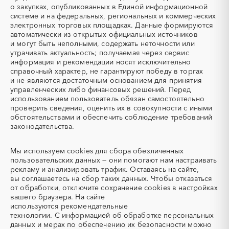
(Теплоэлектронагреватель)
депарафинизации скважин)
о закупках, опубликованных в Единой информационной
системе и на федеральных, региональных и коммерческих
УКПГ
ЯТЭК
электронных торговых площадках. Данные формируются
Аварийные работы
Авиаперевозка
автоматически из открытых официальных источников
Авиационные работы
Авиационные работы
и могут быть неполными, содержать неточности или
вертолетами
утрачивать актуальность; получаемая через сервис
информация и рекомендации носят исключительно
Автобус
Автовозы
справочный характер, не гарантируют победу в торгах
Автогрейдер
Автозапчасти
и не являются достаточным основанием для принятия
управленческих либо финансовых решений. Перед
Автоматизация
Автомобили
использованием пользователь обязан самостоятельно
Автомобильные весы
Авторский надзор
проверить сведения, оценить их в совокупности с иными
обстоятельствами и обеспечить соблюдение требований
Автотранспорт
Автоцистерны пожарные
законодательства.
Адсорбенты
Азот
Азотные компрессоры
Азотные станции
Мы используем
cookies
для сбора обезличенных
Акварель
Аквариумы
пользовательских данных — они помогают нам настраивать
рекламу и анализировать трафик. Оставаясь на сайте,
Аккумуляторы
Алкогольная продукция
вы соглашаетесь на сбор таких данных. Чтобы отказаться
Алмазное бурение
Алмазная резка
от обработки, отключите сохранение cookies в настройках
вашего браузера. На сайте
Алюминиевые
Алюминиевые профили
используются
рекомендательные
конструкции
технологии.
С информацией об обработке персональных
Алюминий
Аммоний
данных и мерах по обеспечению их безопасности можно