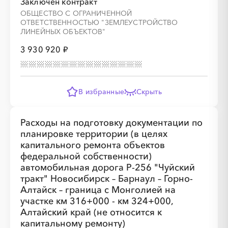
Заключён контракт
░
░
░
░
░
░
░
░
░
░
░
░
░
ОБЩЕСТВО С ОГРАНИЧЕННОЙ
ОТВЕТСТВЕННОСТЬЮ "ЗЕМЛЕУСТРОЙСТВО
ЛИНЕЙНЫХ ОБЪЕКТОВ"
░
░
░
░
░
░
░
3 930 920 ₽
В избранные
Скрыть
░
░
░
░
░
░
░
░
░
░
░
░
░
Расходы на подготовку документации по
планировке территории (в целях
капитального ремонта объектов
федеральной собственности)
░
░
░
░
░
░
░
автомобильная дорога Р-256 "Чуйский
тракт" Новосибирск – Барнаул – Горно-
Алтайск – граница с Монголией на
участке км 316+000 - км 324+000,
Алтайский край (не относится к
капитальному ремонту)