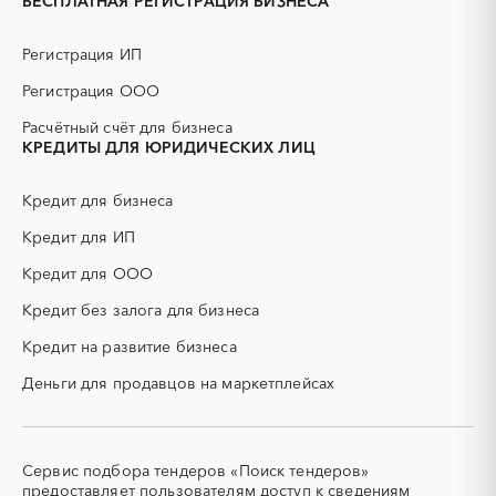
БЕСПЛАТНАЯ РЕГИСТРАЦИЯ БИЗНЕСА
ГНБ
ГРП (гидравлический
разрыв пласта)
Регистрация ИП
ГСМ
ДВП
Регистрация ООО
ДСП
ЕГЭ
Расчётный счёт для бизнеса
ЖБИ
ЖКХ
КРЕДИТЫ ДЛЯ ЮРИДИЧЕСКИХ ЛИЦ
ИБП
КИП (контрольно-
измерительные приборы)
Кредит для бизнеса
КТП
МТР (материально-
технические ресурсы)
Кредит для ИП
НИОКР
НПЗ
Кредит для ООО
ОКР (опытно-
ОСАГО
конструкторские работы)
Кредит без залога для бизнеса
ПГС (песчано-гравийная
РВД (рукава высокого
Кредит на развитие бизнеса
смесь)
давления)
Деньги для продавцов на маркетплейсах
СВО
СКС (структурированные
кабельные системы)
СКУД
СОЖ (смазочно-
охлаждающие жидкости)
Сервис подбора тендеров «Поиск тендеров»
ТЭН
УДС (установки
предоставляет пользователям доступ к сведениям