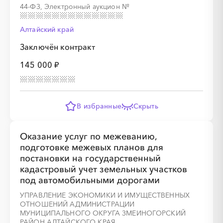
44-ФЗ, Электронный аукцион
№
Алтайский край
Заключён контракт
░
░
░
░
░
░
░
░
░
░
░
░
░
145 000 ₽
░
░
░
░
░
░
░
░
░
░
░
░
░
░
░
В избранные
Скрыть
Оказание услуг по межеванию,
подготовке межевых планов для
постановки на государственный
кадастровый учет земельных участков
под автомобильными дорогами
УПРАВЛЕНИЕ ЭКОНОМИКИ И ИМУЩЕСТВЕННЫХ
ОТНОШЕНИЙ АДМИНИСТРАЦИИ
░
░
░
░
░
░
░
░
░
░
░
░
░
МУНИЦИПАЛЬНОГО ОКРУГА ЗМЕИНОГОРСКИЙ
РАЙОН АЛТАЙСКОГО КРАЯ