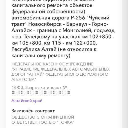
░
░
░
░
░
░
░
░
░
░
░
░
░
капитального ремонта объектов
федеральной собственности)
автомобильная дорога Р-256 "Чуйский
░
░
░
░
░
░
░
тракт" Новосибирск – Барнаул – Горно-
Алтайск – граница с Монголией, подъезд
к оз. Телецкому на участках км 102+850 -
км 106+800, км 115 - км 122+000,
Республика Алтай (не относится к
капитальному ремонту)
░
░
░
░
░
░
░
░
░
░
░
░
░
ФЕДЕРАЛЬНОЕ КАЗЕННОЕ УЧРЕЖДЕНИЕ
"УПРАВЛЕНИЕ ФЕДЕРАЛЬНЫХ АВТОМОБИЛЬНЫХ
ДОРОГ "АЛТАЙ" ФЕДЕРАЛЬНОГО ДОРОЖНОГО
░
░
░
░
░
░
░
АГЕНТСТВА"
44-ФЗ, Запрос котировок
№
Алтайский край
Заключён контракт
░
░
░
░
░
░
░
░
░
░
░
░
ОБЩЕСТВО С ОГРАНИЧЕННОЙ
ОТВЕТСТВЕННОСТЬЮ "ТОЧКА"