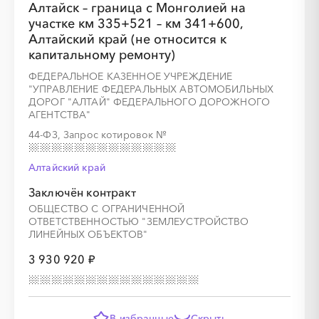
Алтайск – граница с Монголией на
участке км 335+521 – км 341+600,
Алтайский край (не относится к
капитальному ремонту)
ФЕДЕРАЛЬНОЕ КАЗЕННОЕ УЧРЕЖДЕНИЕ
"УПРАВЛЕНИЕ ФЕДЕРАЛЬНЫХ АВТОМОБИЛЬНЫХ
ДОРОГ "АЛТАЙ" ФЕДЕРАЛЬНОГО ДОРОЖНОГО
АГЕНТСТВА"
░
░
░
░
░
░
░
░
░
░
░
░
░
44-ФЗ, Запрос котировок
№
Алтайский край
░
░
░
░
░
░
░
░
░
░
░
░
░
░
░
Заключён контракт
ОБЩЕСТВО С ОГРАНИЧЕННОЙ
ОТВЕТСТВЕННОСТЬЮ "ЗЕМЛЕУСТРОЙСТВО
ЛИНЕЙНЫХ ОБЪЕКТОВ"
3 930 920 ₽
В избранные
Скрыть