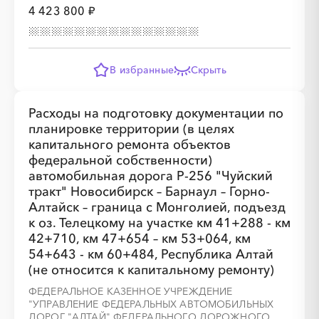
4 423 800 ₽
░
░
░
░
░
░
░
░
░
░
░
░
░
░
░
В избранные
Скрыть
Расходы на подготовку документации по
планировке территории (в целях
капитального ремонта объектов
федеральной собственности)
автомобильная дорога Р-256 "Чуйский
тракт" Новосибирск – Барнаул – Горно-
Алтайск – граница с Монголией, подъезд
к оз. Телецкому на участке км 41+288 - км
42+710, км 47+654 – км 53+064, км
54+643 - км 60+484, Республика Алтай
(не относится к капитальному ремонту)
ФЕДЕРАЛЬНОЕ КАЗЕННОЕ УЧРЕЖДЕНИЕ
"УПРАВЛЕНИЕ ФЕДЕРАЛЬНЫХ АВТОМОБИЛЬНЫХ
ДОРОГ "АЛТАЙ" ФЕДЕРАЛЬНОГО ДОРОЖНОГО