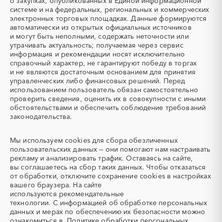
о закупках, опубликованных в Единой информационной
системе и на федеральных, региональных и коммерческих
УКПГ
ЯТЭК
электронных торговых площадках. Данные формируются
Аварийные работы
Авиаперевозка
автоматически из открытых официальных источников
Авиационные работы
Авиационные работы
и могут быть неполными, содержать неточности или
вертолетами
утрачивать актуальность; получаемая через сервис
информация и рекомендации носят исключительно
Автобус
Автовозы
справочный характер, не гарантируют победу в торгах
Автогрейдер
Автозапчасти
и не являются достаточным основанием для принятия
управленческих либо финансовых решений. Перед
Автоматизация
Автомобили
использованием пользователь обязан самостоятельно
Автомобильные весы
Авторский надзор
проверить сведения, оценить их в совокупности с иными
обстоятельствами и обеспечить соблюдение требований
Автотранспорт
Автоцистерны пожарные
законодательства.
Адсорбенты
Азот
Азотные компрессоры
Азотные станции
Мы используем
cookies
для сбора обезличенных
Акварель
Аквариумы
пользовательских данных — они помогают нам настраивать
рекламу и анализировать трафик. Оставаясь на сайте,
Аккумуляторы
Алкогольная продукция
вы соглашаетесь на сбор таких данных. Чтобы отказаться
Алмазное бурение
Алмазная резка
от обработки, отключите сохранение cookies в настройках
вашего браузера. На сайте
Алюминиевые
Алюминиевые профили
используются
рекомендательные
конструкции
технологии.
С информацией об обработке персональных
Алюминий
Аммоний
данных и мерах по обеспечению их безопасности можно
ознакомиться в
Политике обработки персональных
Ангар
Антенны