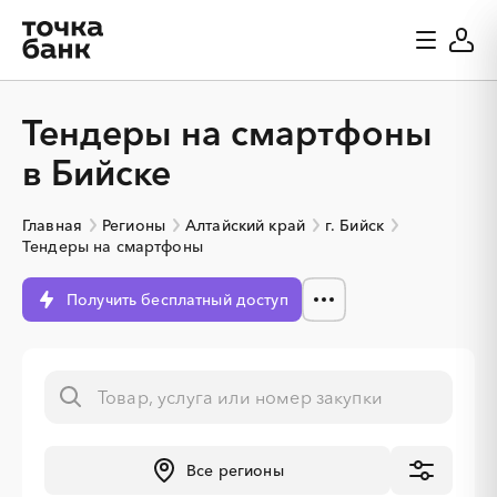
Тендеры на смартфоны
в Бийске
Главная
Регионы
Алтайский край
г. Бийск
Тендеры на смартфоны
Получить бесплатный доступ
░
░
░
░
░
░
░
░
░
░
░
░
░
Все регионы