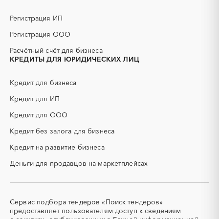
ГНБ
ГРП (гидравлический
разрыв пласта)
Регистрация ИП
ГСМ
ДВП
Регистрация ООО
ДСП
ЕГЭ
Расчётный счёт для бизнеса
ЖБИ
ЖКХ
КРЕДИТЫ ДЛЯ ЮРИДИЧЕСКИХ ЛИЦ
ИБП
КИП (контрольно-
измерительные приборы)
Кредит для бизнеса
КТП
МТР (материально-
технические ресурсы)
Кредит для ИП
НИОКР
НПЗ
Кредит для ООО
ОКР (опытно-
ОСАГО
конструкторские работы)
Кредит без залога для бизнеса
ПГС (песчано-гравийная
РВД (рукава высокого
Кредит на развитие бизнеса
смесь)
давления)
Деньги для продавцов на маркетплейсах
СВО
СКС (структурированные
кабельные системы)
СКУД
СОЖ (смазочно-
охлаждающие жидкости)
Сервис подбора тендеров «Поиск тендеров»
ТЭН
УДС (установки
предоставляет пользователям доступ к сведениям
(Теплоэлектронагреватель)
депарафинизации скважин)