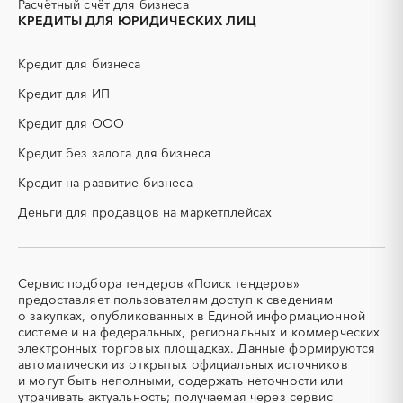
Расчётный счёт для бизнеса
ЖБИ
ЖКХ
КРЕДИТЫ ДЛЯ ЮРИДИЧЕСКИХ ЛИЦ
ИБП
КИП (контрольно-
измерительные приборы)
Кредит для бизнеса
КТП
МТР (материально-
технические ресурсы)
Кредит для ИП
НИОКР
НПЗ
Кредит для ООО
ОКР (опытно-
ОСАГО
конструкторские работы)
Кредит без залога для бизнеса
ПГС (песчано-гравийная
РВД (рукава высокого
Кредит на развитие бизнеса
смесь)
давления)
Деньги для продавцов на маркетплейсах
СВО
СКС (структурированные
кабельные системы)
СКУД
СОЖ (смазочно-
охлаждающие жидкости)
Сервис подбора тендеров «Поиск тендеров»
ТЭН
УДС (установки
предоставляет пользователям доступ к сведениям
(Теплоэлектронагреватель)
депарафинизации скважин)
о закупках, опубликованных в Единой информационной
системе и на федеральных, региональных и коммерческих
УКПГ
ЯТЭК
электронных торговых площадках. Данные формируются
Аварийные работы
Авиаперевозка
автоматически из открытых официальных источников
Авиационные работы
Авиационные работы
и могут быть неполными, содержать неточности или
вертолетами
утрачивать актуальность; получаемая через сервис