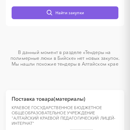
░
░
░
░
░
Найти закупки
░
░
░
░
░
░
░
░
░
░
░
░
░
░
░
В данный момент в разделе «Тендеры на 
░
░
░
░
░
полимерные люки в Бийске» нет новых закупок.

Мы нашли похожие тендеры в Алтайском крае
░
░
░
░
░
░
░
░
░
░
░
░
░
░
░
Поставка товара(материалы)
░
░
░
░
░
КРАЕВОЕ ГОСУДАРСТВЕННОЕ БЮДЖЕТНОЕ
ОБЩЕОБРАЗОВАТЕЛЬНОЕ УЧРЕЖДЕНИЕ
"АЛТАЙСКИЙ КРАЕВОЙ ПЕДАГОГИЧЕСКИЙ ЛИЦЕЙ-
░
░
░
░
░
░
░
░
░
░
░
░
░
░
░
ИНТЕРНАТ"