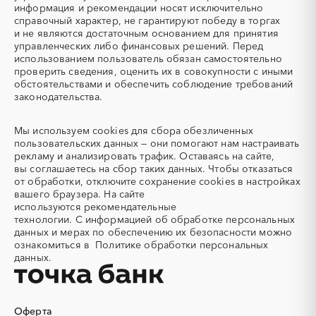
информация и рекомендации носят исключительно
Автобус
Автовозы
справочный характер, не гарантируют победу в торгах
Автогрейдер
Автозапчасти
и не являются достаточным основанием для принятия
управленческих либо финансовых решений. Перед
Автоматизация
Автомобили
использованием пользователь обязан самостоятельно
Автомобильные весы
Авторский надзор
проверить сведения, оценить их в совокупности с иными
обстоятельствами и обеспечить соблюдение требований
Автотранспорт
Автоцистерны пожарные
законодательства.
Адсорбенты
Азот
Азотные компрессоры
Азотные станции
Мы используем
cookies
для сбора обезличенных
Акварель
Аквариумы
пользовательских данных — они помогают нам настраивать
рекламу и анализировать трафик. Оставаясь на сайте,
Аккумуляторы
Алкогольная продукция
вы соглашаетесь на сбор таких данных. Чтобы отказаться
Алмазное бурение
Алмазная резка
от обработки, отключите сохранение cookies в настройках
вашего браузера. На сайте
Алюминиевые
Алюминиевые профили
используются
рекомендательные
конструкции
технологии.
С информацией об обработке персональных
Алюминий
Аммоний
данных и мерах по обеспечению их безопасности можно
ознакомиться в
Политике обработки персональных
Ангар
Антенны
данных.
Антискалант
Антрацит
Аппараты воздушного
Аргон
охлаждения
Оферта
Аренда автобусов
Аренда автомобилей