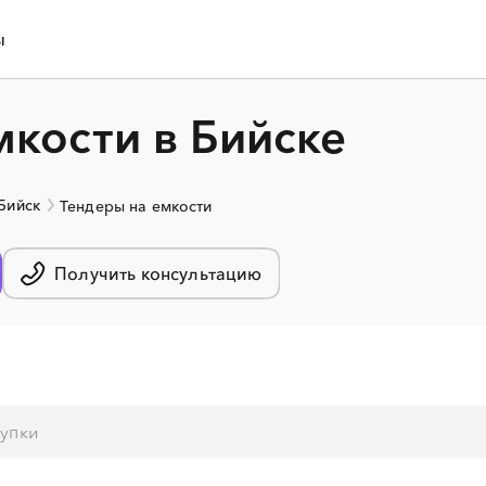
ы
мкости в Бийске
 Бийск
Тендеры на емкости
Получить консультацию
░
░
░
░
░
░
░
░
░
░
░
░
░
░