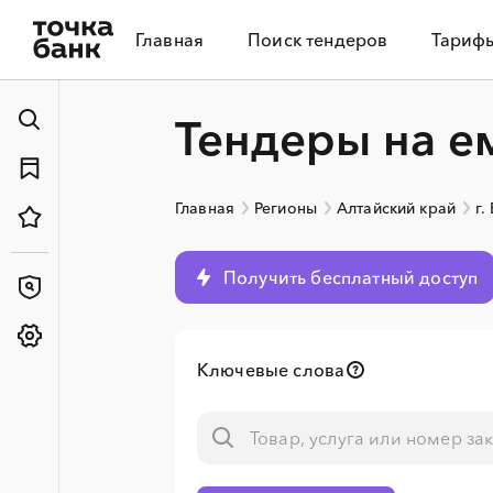
Главная
Поиск тендеров
Тариф
Тендеры на е
Главная
Регионы
Алтайский край
г.
Получить бесплатный доступ
Ключевые слова
░
░
░
░
░
░
░
░
░
░
░
░
░
░
░
░
░
░
░
░
░
░
░
░
░
░