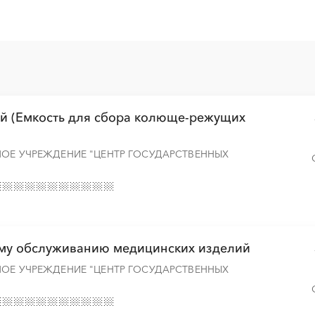
░
░
░
░
░
░
░
░
░
░
░
░
░
░
ий (Емкость для сбора колюще-режущих
░
░
░
░
░
░
░
НОЕ УЧРЕЖДЕНИЕ "ЦЕНТР ГОСУДАРСТВЕННЫХ
░
░
░
░
░
░
░
ому обслуживанию медицинских изделий
░
░
░
░
░
░
░
НОЕ УЧРЕЖДЕНИЕ "ЦЕНТР ГОСУДАРСТВЕННЫХ