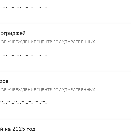
░
░
░
░
░
░
░
картриджей
░
░
░
░
░
░
░
НОЕ УЧРЕЖДЕНИЕ "ЦЕНТР ГОСУДАРСТВЕННЫХ
аров
НОЕ УЧРЕЖДЕНИЕ "ЦЕНТР ГОСУДАРСТВЕННЫХ
й на 2025 год