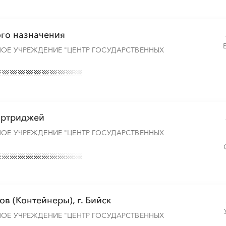
░
░
░
░
░
░
░
го назначения
░
░
░
░
░
░
░
░
НОЕ УЧРЕЖДЕНИЕ "ЦЕНТР ГОСУДАРСТВЕННЫХ
░
░
░
░
░
░
░
░
картриджей
░
░
░
░
░
░
░
НОЕ УЧРЕЖДЕНИЕ "ЦЕНТР ГОСУДАРСТВЕННЫХ
░
░
░
░
░
░
░
в (Контейнеры), г. Бийск
░
░
░
░
░
░
░
НОЕ УЧРЕЖДЕНИЕ "ЦЕНТР ГОСУДАРСТВЕННЫХ