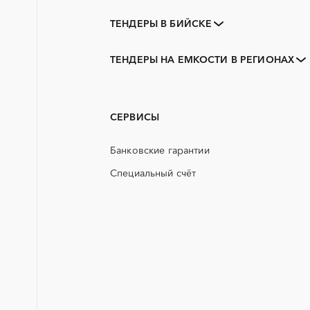
ТЕНДЕРЫ В БИЙСКЕ
Закупки коммерческих
организаций
ТЕНДЕРЫ НА ЕМКОСТИ В РЕГИОНАХ
3D печать
Алтайский край
PR
Горняк
АЭС
Новоалтайск
СЕРВИСЫ
ГСМ
Банковские гарантии
ЖБИ
Специальный счёт
КТП
ОКР (опытно-конструкторские
работы)
СВО
ТЭН (Теплоэлектронагреватель)
Аварийные работы