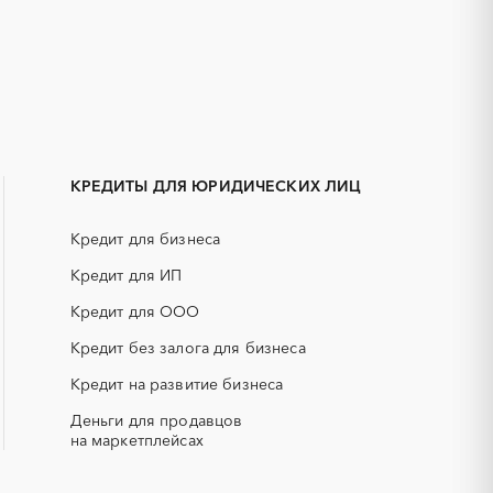
1С
IT
Белокуриха
АКЗ (антикоррозийная защита)
Камень-на-Оби
ГРП (гидравлический разрыв
Яровое
пласта)
КРЕДИТЫ ДЛЯ ЮРИДИЧЕСКИХ ЛИЦ
ЕГЭ
Кредит для бизнеса
КИП (контрольно-измерительные
приборы)
Кредит для ИП
НПЗ
Кредит для ООО
смесь)
РВД (рукава высокого давления)
Кредит без залога для бизнеса
Кредит на развитие бизнеса
СОЖ (смазочно-охлаждающие
жидкости)
Деньги для продавцов
ЯТЭК
на маркетплейсах
Авиационные работы