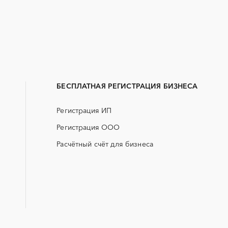
Закупки малого объема
Тендеры заводов
B2B
GPON
Алейск
Барнаул
Erp-системы
АЗС
Заринск
Змеиногорск
БАД (Биологически активные
ГНБ
Рубцовск
Славгород
добавки)
БЕСПЛАТНАЯ РЕГИСТРАЦИЯ БИЗНЕСА
ДВП
ДСП
Регистрация ИП
ЖКХ
ИБП
Регистрация ООО
МТР (материально-технические
НИОКР
ресурсы)
Расчётный счёт для бизнеса
ОСАГО
ПГС (песчано-гравийная 
СКС (структурированные
СКУД
кабельные системы)
УДС (установки депарафинизации
УКПГ
скважин)
Авиаперевозка
Авиационные работы