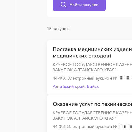
Найти закупки
░
░
░
░
░
░
░
░
░
░
░
░
░
15 закупок
░
░
░
░
░
░
░
░
░
░
░
░
░
Поставка медицинских издел
медицинских отходов)
КРАЕВОЕ ГОСУДАРСТВЕННОЕ КАЗЕН
ЗАКУПОК АЛТАЙСКОГО КРАЯ"
░
░
░
░
░
░
░
░
░
░
░
░
░
44-ФЗ, Электронный аукцион
№
Алтайский край, Бийск
░
░
░
░
░
░
░
░
░
░
░
░
░
Оказание услуг по техническ
КРАЕВОЕ ГОСУДАРСТВЕННОЕ КАЗЕН
ЗАКУПОК АЛТАЙСКОГО КРАЯ"
░
░
░
░
░
░
░
░
░
░
░
░
░
44-ФЗ, Электронный аукцион
№