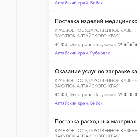
Алтайский край, Бийск
░
░
░
░
░
░
░
░
░
░
░
░
░
Поставка изделий медицинско
КРАЕВОЕ ГОСУДАРСТВЕННОЕ КАЗЕН
░
░
░
░
░
░
░
ЗАКУПОК АЛТАЙСКОГО КРАЯ"
44-ФЗ, Электронный аукцион
№
Алтайский край, Рубцовск
░
░
░
░
░
░
░
░
░
░
░
░
░
Оказание услуг по заправке 
КРАЕВОЕ ГОСУДАРСТВЕННОЕ КАЗЕН
ЗАКУПОК АЛТАЙСКОГО КРАЯ"
░
░
░
░
░
░
░
░
░
░
░
░
░
44-ФЗ, Электронный аукцион
№
Алтайский край, Бийск
░
░
░
░
░
░
░
░
░
░
░
░
░
Поставка расходных материало
КРАЕВОЕ ГОСУДАРСТВЕННОЕ КАЗЕН
ЗАКУПОК АЛТАЙСКОГО КРАЯ"
░
░
░
░
░
░
░
░
░
░
░
░
░