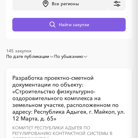
Все регионы
░
░
░
░
░
░
░
░
░
░
░
░
░
Найти закупки
░
░
░
░
░
░
░
░
░
░
░
145 закупок
По дате публикации
По убыванию
Разработка проектно-сметной
документации по объекту:
«Строительство физкультурно-
оздоровительного комплекса на
земельном участке, расположенном по
адресу: Республика Адыгея, г. Майкоп, ул.
░
░
░
░
░
░
░
12 Марта, д. 65»
КОМИТЕТ РЕСПУБЛИКИ АДЫГЕЯ ПО
░
░
░
░
░
░
░
░
░
░
░
░
░
░
░
РЕГУЛИРОВАНИЮ КОНТРАКТНОЙ СИСТЕМЫ В