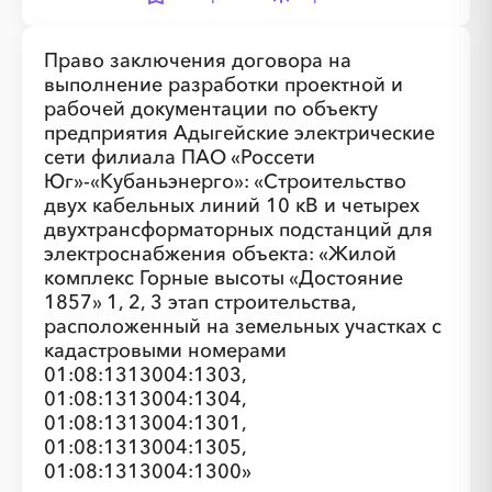
░
░
░
░
░
░
░
░
░
░
░
░
░
░
░
Право заключения договора на
выполнение разработки проектной и
рабочей документации по объекту
предприятия Адыгейские электрические
сети филиала ПАО «Россети
Юг»-«Кубаньэнерго»: «Строительство
двух кабельных линий 10 кВ и четырех
░
░
░
░
░
░
░
░
░
░
░
░
░
двухтрансформаторных подстанций для
электроснабжения объекта: «Жилой
комплекс Горные высоты «Достояние
░
░
░
░
░
░
░
░
░
░
░
░
░
1857» 1, 2, 3 этап строительства,
расположенный на земельных участках с
кадастровыми номерами
01:08:1313004:1303,
01:08:1313004:1304,
01:08:1313004:1301,
01:08:1313004:1305,
01:08:1313004:1300»