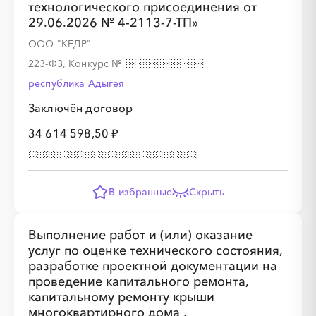
технологического присоединения от
29.06.2026 № 4-2113-7-ТП»
ООО "КЕДР"
223-ФЗ, Конкурс
№
республика Адыгея
Заключён договор
░
░
░
░
░
░
░
░
░
░
░
░
34 614 598,50 ₽
░
░
░
░
░
░
░
░
░
░
░
░
░
В избранные
Скрыть
Выполнение работ и (или) оказание
услуг по оценке технического состояния,
░
░
░
разработке проектной документации на
░
░
░
░
░
░
░
░
░
проведение капитального ремонта,
капитальному ремонту крыши
░
░
░
░
░
░
░
многоквартирного дома ,