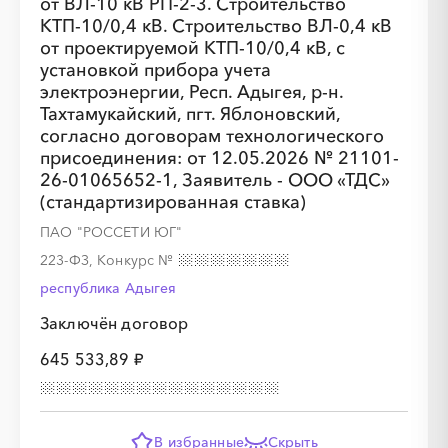
от ВЛ-10 кВ РП-2-3. Строительство
КТП-10/0,4 кВ. Строительство ВЛ-0,4 кВ
от проектируемой КТП-10/0,4 кВ, с
установкой прибора учета
░
░
░
░
░
░
░
░
░
░
░
░
░
электроэнергии, Респ. Адыгея, р-н.
Тахтамукайский, пгт. Яблоновский,
согласно договорам технологического
░
░
░
░
░
░
░
░
░
░
░
присоединения: от 12.05.2026 № 21101-
26-01065652-1, Заявитель - ООО «ТДС»
(стандартизированная ставка)
ПАО "РОССЕТИ ЮГ"
223-ФЗ, Конкурс
№
республика Адыгея
Заключён договор
645 533,89 ₽
░
░
░
░
░
░
░
В избранные
Скрыть