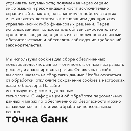
Орловская область
Пензенская область
утрачивать актуальность; получаемая через сервис
Автобус
Автовозы
информация и рекомендации носят исключительно
Пермский край
Приморский край
Автогрейдер
Автозапчасти
справочный характер, не гарантируют победу в торгах
Псковская область
Ростовская область
и не являются достаточным основанием для принятия
Автоматизация
Автомобили
Рязанская область
Самарская область
управленческих либо финансовых решений. Перед
Автомобильные весы
Авторский надзор
использованием пользователь обязан самостоятельно
Саратовская область
Сахалинская область
проверить сведения, оценить их в совокупности с иными
Автотранспорт
Автоцистерны пожарные
Свердловская область
Северная Осетия - Алания
обстоятельствами и обеспечить соблюдение требований
Адсорбенты
Азот
законодательства.
Смоленская область
Ставропольский край
Азотные компрессоры
Азотные станции
Тамбовская область
Татарстан
Акварель
Аквариумы
Мы используем
cookies
для сбора обезличенных
Тверская область
Томская область
пользовательских данных — они помогают нам настраивать
Аккумуляторы
Алкогольная продукция
Тульская область
Тыва
рекламу и анализировать трафик. Оставаясь на сайте,
Алмазное бурение
Алмазная резка
вы соглашаетесь на сбор таких данных. Чтобы отказаться
Тюменская область
Удмуртская республика
от обработки, отключите сохранение cookies в настройках
Алюминиевые
Алюминиевые профили
Ульяновская область
Хабаровский край
вашего браузера. На сайте
конструкции
используются
рекомендательные
Хакасия
Ханты-Мансийский
Алюминий
Аммоний
технологии.
С информацией об обработке персональных
Автономный округ - Югра
данных и мерах по обеспечению их безопасности можно
Ангар
Антенны
Челябинская область
Чеченская республика
ознакомиться в
Политике обработки персональных
Антискалант
Антрацит
данных.
Чувашская республика
Чукотский AО
Аппараты воздушного
Аргон
Саха (Якутия)
Ямало-Ненецкий AО
охлаждения
Ярославская область
Аренда автобусов
Аренда автомобилей