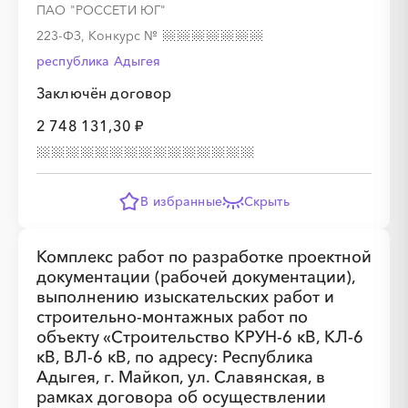
ПАО "РОССЕТИ ЮГ"
223-ФЗ, Конкурс
№
республика Адыгея
Заключён договор
2 748 131,30 ₽
░
░
░
░
░
░
░
░
░
░
░
░
В избранные
Скрыть
░
░
░
░
░
░
░
░
░
░
░
░
░
░
░
Комплекс работ по разработке проектной
документации (рабочей документации),
выполнению изыскательских работ и
строительно-монтажных работ по
объекту «Строительство КРУН-6 кВ, КЛ-6
кВ, ВЛ-6 кВ, по адресу: Республика
Адыгея, г. Майкоп, ул. Славянская, в
рамках договора об осуществлении