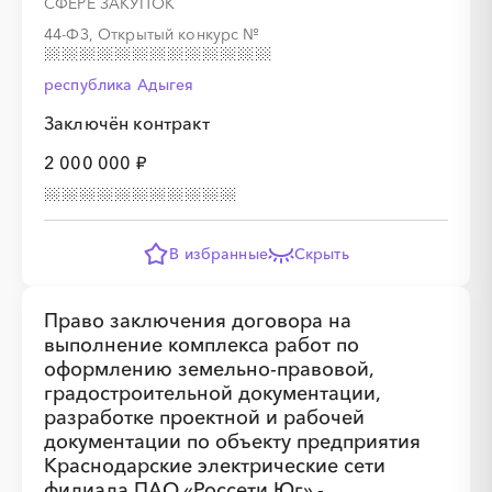
СФЕРЕ ЗАКУПОК
44-ФЗ, Открытый конкурс
№
республика Адыгея
Заключён контракт
2 000 000 ₽
В избранные
Скрыть
░
░
░
░
░
░
░
Право заключения договора на
░
░
░
░
░
░
░
░
░
░
░
░
░
░
░
выполнение комплекса работ по
оформлению земельно-правовой,
градостроительной документации,
разработке проектной и рабочей
документации по объекту предприятия
Краснодарские электрические сети
филиала ПАО «Россети Юг» -