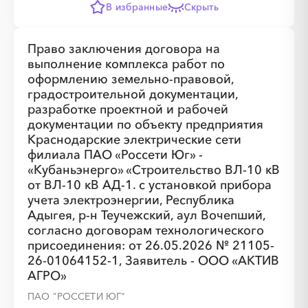
В избранные
Скрыть
░
░
░
░
░
░
░
Право заключения договора на
░
░
░
░
░
░
░
░
░
░
░
░
░
░
░
выполнение комплекса работ по
оформлению земельно-правовой,
градостроительной документации,
разработке проектной и рабочей
документации по объекту предприятия
Краснодарские электрические сети
филиала ПАО «Россети Юг» -
«Кубаньэнерго» «Строительство ВЛ-10 кВ
от ВЛ-10 кВ АД-1. с установкой прибора
░
░
░
░
░
░
░
учета электроэнергии, Республика
Адыгея, р-н Теучежский, аул Вочепший,
согласно договорам технологического
░
░
░
░
░
░
░
░
░
░
░
░
░
░
░
присоединения: от 26.05.2026 № 21105-
26-01064152-1, Заявитель - ООО «АКТИВ
АГРО»
ПАО "РОССЕТИ ЮГ"