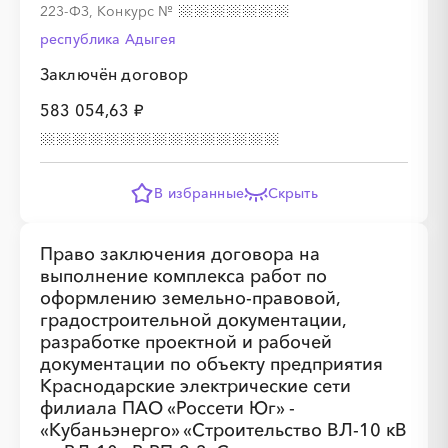
223-ФЗ, Конкурс
№
республика Адыгея
Заключён договор
░
░
░
░
░
░
░
░
░
░
░
░
583 054,63 ₽
░
░
░
░
░
░
░
В избранные
Скрыть
Право заключения договора на
выполнение комплекса работ по
оформлению земельно-правовой,
градостроительной документации,
░
░
░
░
░
░
░
░
░
░
░
░
разработке проектной и рабочей
документации по объекту предприятия
Краснодарские электрические сети
░
░
░
░
░
░
░
░
░
░
░
░
░
░
░
филиала ПАО «Россети Юг» -
«Кубаньэнерго» «Строительство ВЛ-10 кВ