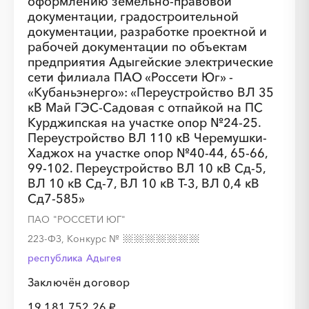
оформлению земельно-правовой
документации, градостроительной
документации, разработке проектной и
рабочей документации по объектам
предприятия Адыгейские электрические
░
░
░
сети филиала ПАО «Россети Юг» -
░
░
░
░
░
░
░
░
░
«Кубаньэнерго»: «Переустройство ВЛ 35
кВ Май ГЭС-Садовая с отпайкой на ПС
░
░
░
░
░
░
░
░
░
░
░
░
░
░
░
Курджипская на участке опор №24-25.
Переустройство ВЛ 110 кВ Черемушки-
Хаджох на участке опор №40-44, 65-66,
99-102. Переустройство ВЛ 10 кВ Сд-5,
ВЛ 10 кВ Сд-7, ВЛ 10 кВ Т-3, ВЛ 0,4 кВ
Сд7-585»
ПАО "РОССЕТИ ЮГ"
223-ФЗ, Конкурс
№
республика Адыгея
Заключён договор
19 181 752,26 ₽