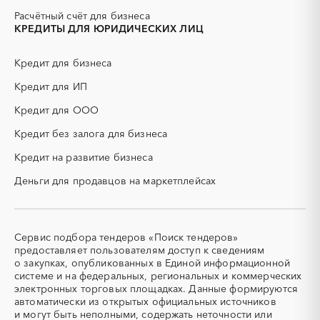
Иркутская область
Кабардино-Балкарская
ЖБИ
ЖКХ
Расчётный счёт для бизнеса
республика
ИБП
КИП (контрольно-
КРЕДИТЫ ДЛЯ ЮРИДИЧЕСКИХ ЛИЦ
Калининградская область
Калмыкия
измерительные приборы)
Калужская область
Камчатский край
КТП
МТР (материально-
Кредит для бизнеса
технические ресурсы)
Карачаево-Черкесская
Карелия
республика
Кредит для ИП
НИОКР
НПЗ
Кемеровская область -
Кировская область
ОКР (опытно-
ОСАГО
Кредит для ООО
Кузбасс
конструкторские работы)
Кредит без залога для бизнеса
Коми
Костромская область
ПГС (песчано-гравийная
РВД (рукава высокого
смесь)
давления)
Краснодарский край
Красноярский край
Кредит на развитие бизнеса
СВО
СКС (структурированные
Крым
Курганская область
Деньги для продавцов на маркетплейсах
кабельные системы)
Курская область
Ленинградская область
СКУД
СОЖ (смазочно-
Липецкая область
Магаданская область
охлаждающие жидкости)
Марий Эл
Мордовия
ТЭН
УДС (установки
Сервис подбора тендеров «Поиск тендеров»
(Теплоэлектронагреватель)
депарафинизации скважин)
Московская область
Мурманская область
предоставляет пользователям доступ к сведениям
о закупках, опубликованных в Единой информационной
УКПГ
ЯТЭК
Ненецкий AО
Нижегородская область
системе и на федеральных, региональных и коммерческих
Аварийные работы
Авиаперевозка
Новгородская область
Новосибирская область
электронных торговых площадках. Данные формируются
автоматически из открытых официальных источников
Авиационные работы
Авиационные работы
Омская область
Оренбургская область
и могут быть неполными, содержать неточности или
вертолетами