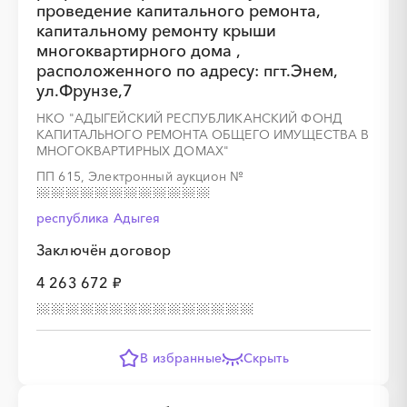
проведение капитального ремонта,
капитальному ремонту крыши
░
░
░
░
░
░
░
░
░
░
░
░
░
░
░
многоквартирного дома ,
расположенного по адресу: пгт.Энем,
ул.Фрунзе,7
НКО "АДЫГЕЙСКИЙ РЕСПУБЛИКАНСКИЙ ФОНД
КАПИТАЛЬНОГО РЕМОНТА ОБЩЕГО ИМУЩЕСТВА В
МНОГОКВАРТИРНЫХ ДОМАХ"
ПП 615, Электронный аукцион
№
республика Адыгея
░
░
░
░
░
░
░
░
░
░
░
░
Заключён договор
░
░
░
░
░
░
░
4 263 672 ₽
В избранные
Скрыть