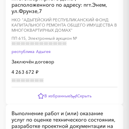
расположенного по адресу: пгт.Энем,
ул.Фрунзе,7
НКО "АДЫГЕЙСКИЙ РЕСПУБЛИКАНСКИЙ ФОНД
КАПИТАЛЬНОГО РЕМОНТА ОБЩЕГО ИМУЩЕСТВА В
МНОГОКВАРТИРНЫХ ДОМАХ"
ПП 615, Электронный аукцион
№
республика Адыгея
░
░
░
░
░
░
░
░
░
░
░
░
Заключён договор
░
░
░
░
░
░
░
4 263 672 ₽
В избранные
Скрыть
Выполнение работ и (или) оказание
услуг по оценке технического состояния,
░
░
░
разработке проектной документации на
░
░
░
░
░
░
░
░
░