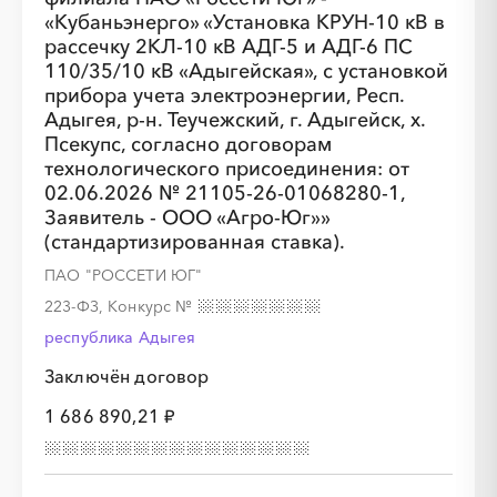
«Кубаньэнерго» «Установка КРУН-10 кВ в
рассечку 2КЛ-10 кВ АДГ-5 и АДГ-6 ПС
110/35/10 кВ «Адыгейская», с установкой
прибора учета электроэнергии, Респ.
Адыгея, р-н. Теучежский, г. Адыгейск, х.
Псекупс, согласно договорам
░
░
░
░
░
░
░
технологического присоединения: от
02.06.2026 № 21105-26-01068280-1,
Заявитель - ООО «Агро-Юг»»
░
░
░
░
░
░
░
░
░
░
░
░
░
░
░
(стандартизированная ставка).
ПАО "РОССЕТИ ЮГ"
223-ФЗ, Конкурс
№
республика Адыгея
Заключён договор
1 686 890,21 ₽