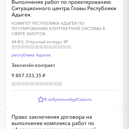
Выполнение работ по проектированию
Ситуационного центра Главы Республики
░
░
░
Адыгея.
░
░
░
░
░
░
░
░
░
КОМИТЕТ РЕСПУБЛИКИ АДЫГЕЯ ПО
РЕГУЛИРОВАНИЮ КОНТРАКТНОЙ СИСТЕМЫ В
░
░
░
░
░
░
░
░
░
░
░
░
░
░
░
СФЕРЕ ЗАКУПОК
44-ФЗ, Открытый конкурс
№
республика Адыгея
Заключён контракт
9 807 333,35 ₽
░
░
░
░
░
░
░
░
░
░
░
░
В избранные
Скрыть
░
░
░
░
░
░
░
Право заключения договора на
выполнение комплекса работ по