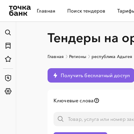
Главная
Поиск тендеров
Тариф
Тендеры на о
Главная
Регионы
республика Адыгея
Получить бесплатный доступ
Ключевые слова
░
░
░
░
░
░
░
░
░
░
░
░
░
░
░
░
░
░
░
░
░
░
░
░
░
░