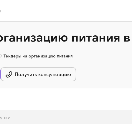
ы
рганизацию питания в
Тендеры на организацию питания
Получить консультацию
░
░
░
░
░
░
░
░
░
░
░
░
░
░
░
░
░
░
░
░
░
░