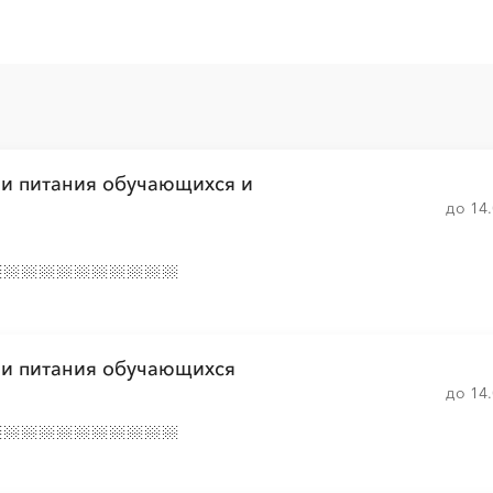
░
░
░
░
░
░
░
░
░
░
░
░
░
░
░
░
░
░
░
░
░
░
ии питания обучающихся и
до 14
░
░
░
░
░
░
░
░
░
░
░
░
░
░
░
░
░
░
░
░
░
░
ии питания обучающихся
░
░
░
░
░
░
░
░
░
░
░
до 14
░
░
░
░
░
░
░
░
░
░
░