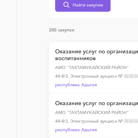
Найти закупки
░
░
░
░
░
░
░
░
░
░
░
░
░
200 закупок
░
░
░
░
░
░
░
░
░
░
░
░
░
Оказание услуг по организац
воспитанников
░
░
░
░
░
░
░
░
░
░
░
░
░
АМО "ТАХТАМУКАЙСКИЙ РАЙОН"
44-ФЗ, Электронный аукцион
№
республика Адыгея
░
░
░
░
░
░
░
░
░
░
░
░
░
Оказание услуг по организац
░
░
░
░
░
░
░
░
░
░
░
░
░
АМО "ТАХТАМУКАЙСКИЙ РАЙОН"
44-ФЗ, Электронный аукцион
№
республика Адыгея
░
░
░
░
░
░
░
░
░
░
░
░
░