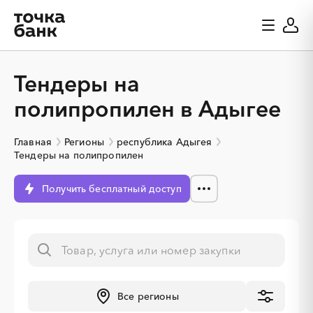
Тендеры на
полипропилен в Адыгее
Главная
Регионы
республика Адыгея
Тендеры на полипропилен
Получить бесплатный доступ
░
░
░
░
░
░
░
░
░
░
░
░
░
░
░
Все регионы