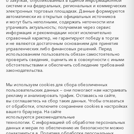
о закупках, опубликованных в Единой информационной
Ненецкий AО
Нижегородская область
системе и на федеральных, региональных и коммерческих
УКПГ
ЯТЭК
Новгородская область
Новосибирская область
электронных торговых площадках. Данные формируются
Аварийные работы
Авиаперевозка
автоматически из открытых официальных источников
Омская область
Оренбургская область
Авиационные работы
Авиационные работы
и могут быть неполными, содержать неточности или
Орловская область
Пензенская область
вертолетами
утрачивать актуальность; получаемая через сервис
информация и рекомендации носят исключительно
Пермский край
Приморский край
Автобус
Автовозы
справочный характер, не гарантируют победу в торгах
Псковская область
Ростовская область
Автогрейдер
Автозапчасти
и не являются достаточным основанием для принятия
Рязанская область
Самарская область
управленческих либо финансовых решений. Перед
Автоматизация
Автомобили
использованием пользователь обязан самостоятельно
Саратовская область
Сахалинская область
Автомобильные весы
Авторский надзор
проверить сведения, оценить их в совокупности с иными
Свердловская область
Северная Осетия - Алания
обстоятельствами и обеспечить соблюдение требований
Автотранспорт
Автоцистерны пожарные
законодательства.
Смоленская область
Ставропольский край
Адсорбенты
Азот
Тамбовская область
Татарстан
Азотные компрессоры
Азотные станции
Мы используем
cookies
для сбора обезличенных
Тверская область
Томская область
Акварель
Аквариумы
пользовательских данных — они помогают нам настраивать
Тульская область
Тыва
рекламу и анализировать трафик. Оставаясь на сайте,
Аккумуляторы
Алкогольная продукция
вы соглашаетесь на сбор таких данных. Чтобы отказаться
Тюменская область
Удмуртская республика
Алмазное бурение
Алмазная резка
от обработки, отключите сохранение cookies в настройках
Ульяновская область
Хабаровский край
вашего браузера. На сайте
Алюминиевые
Алюминиевые профили
используются
рекомендательные
конструкции
Хакасия
Ханты-Мансийский
технологии.
С информацией об обработке персональных
Автономный округ - Югра
Алюминий
Аммоний
данных и мерах по обеспечению их безопасности можно
Челябинская область
Чеченская республика
ознакомиться в
Политике обработки персональных
Ангар
Антенны