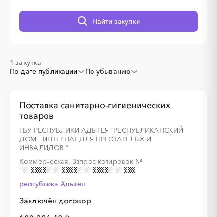
░
░
░
░
░
░
░
░
░
░
░
░
░
░
░
Найти закупки
1 закупка
По дате публикации
По убыванию
Поставка санитарно-гигиенических
товаров
ГБУ РЕСПУБЛИКИ АДЫГЕЯ "РЕСПУБЛИКАНСКИЙ
ДОМ - ИНТЕРНАТ ДЛЯ ПРЕСТАРЕЛЫХ И
ИНВАЛИДОВ "
Коммерческая, Запрос котировок
№
республика Адыгея
Заключён договор