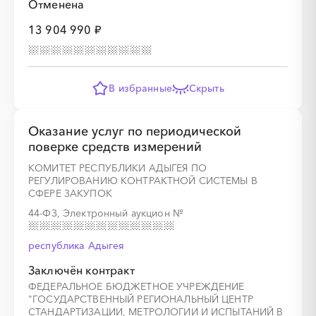
Отменена
13 904 990 ₽
░
░
░
░
░
░
░
░
░
░
░
░
░
В избранные
Скрыть
░
░
░
░
░
░
░
░
░
░
░
░
░
Оказание услуг по периодической
поверке средств измерений
КОМИТЕТ РЕСПУБЛИКИ АДЫГЕЯ ПО
РЕГУЛИРОВАНИЮ КОНТРАКТНОЙ СИСТЕМЫ В
СФЕРЕ ЗАКУПОК
44-ФЗ, Электронный аукцион
№
░
░
░
░
░
░
░
░
░
░
░
░
░
республика Адыгея
Заключён контракт
ФЕДЕРАЛЬНОЕ БЮДЖЕТНОЕ УЧРЕЖДЕНИЕ
░
░
░
░
░
░
░
░
░
░
░
"ГОСУДАРСТВЕННЫЙ РЕГИОНАЛЬНЫЙ ЦЕНТР
СТАНДАРТИЗАЦИИ, МЕТРОЛОГИИ И ИСПЫТАНИЙ В