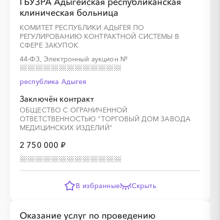
ГБУЗРА Адыгейская республиканская
░
░
░
░
░
░
░
░
░
░
░
░
░
клиническая больница
КОМИТЕТ РЕСПУБЛИКИ АДЫГЕЯ ПО
РЕГУЛИРОВАНИЮ КОНТРАКТНОЙ СИСТЕМЫ В
СФЕРЕ ЗАКУПОК
░
░
░
░
░
░
░
░
░
░
░
░
░
44-ФЗ, Электронный аукцион
№
республика Адыгея
░
░
░
░
░
░
░
░
░
░
░
Заключён контракт
ОБЩЕСТВО С ОГРАНИЧЕННОЙ
ОТВЕТСТВЕННОСТЬЮ "ТОРГОВЫЙ ДОМ ЗАВОДА
МЕДИЦИНСКИХ ИЗДЕЛИЙ"
░
░
░
░
░
░
░
░
░
░
░
░
░
2 750 000 ₽
░
░
░
░
░
░
░
░
░
░
░
В избранные
Скрыть
Оказание услуг по проведению
░
░
░
░
░
░
░
░
░
░
░
░
░