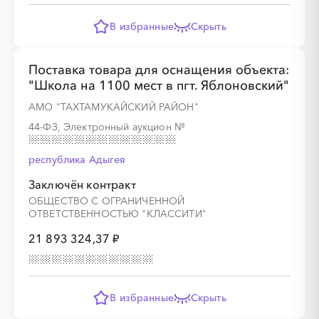
В избранные
Скрыть
░
░
░
░
░
░
░
░
░
░
░
░
░
Поставка товара для оснащения объекта:
"Школа на 1100 мест в пгт. Яблоновский"
░
░
░
░
░
░
░
░
░
░
░
АМО "ТАХТАМУКАЙСКИЙ РАЙОН"
44-ФЗ, Электронный аукцион
№
республика Адыгея
░
░
░
░
░
░
░
░
░
░
░
░
░
Заключён контракт
ОБЩЕСТВО С ОГРАНИЧЕННОЙ
ОТВЕТСТВЕННОСТЬЮ "КЛАССИТИ"
░
░
░
░
░
░
░
░
░
░
░
░
░
21 893 324,37 ₽
В избранные
Скрыть
░
░
░
░
░
░
░
░
░
░
░
░
░