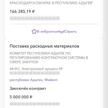
КРАСНОДАРСКОМ КРАЕ И РЕСПУБЛИКЕ АДЫГЕЯ"
166 385,19 ₽
░
░
░
░
░
░
░
░
░
░
░
░
░
В избранные
Скрыть
░
░
░
░
░
░
░
░
░
░
░
░
░
Поставка расходных материалов
КОМИТЕТ РЕСПУБЛИКИ АДЫГЕЯ ПО
РЕГУЛИРОВАНИЮ КОНТРАКТНОЙ СИСТЕМЫ В
СФЕРЕ ЗАКУПОК
░
░
░
░
░
░
░
░
░
░
░
░
░
44-ФЗ, Электронный аукцион
№
республика Адыгея, Майкоп
Заключён контракт
░
░
░
░
░
░
░
░
░
░
░
░
░
5 000 000 ₽