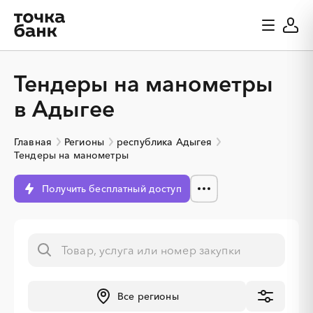
Тендеры на манометры
в Адыгее
Главная
Регионы
республика Адыгея
Тендеры на манометры
Получить бесплатный доступ
Все регионы
░
░
░
░
░
░
░
░
░
░
░
░
░