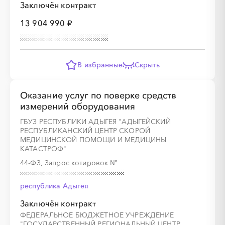
Заключён контракт
░
░
░
░
░
░
░
░
░
░
░
13 904 990 ₽
В избранные
Скрыть
░
░
░
░
░
░
░
░
░
░
░
░
░
Оказание услуг по поверке средств
измерений оборудования
ГБУЗ РЕСПУБЛИКИ АДЫГЕЯ "АДЫГЕЙСКИЙ
РЕСПУБЛИКАНСКИЙ ЦЕНТР СКОРОЙ
░
░
░
░
░
░
░
░
░
░
░
░
░
МЕДИЦИНСКОЙ ПОМОЩИ И МЕДИЦИНЫ
КАТАСТРОФ"
44-ФЗ, Запрос котировок
№
республика Адыгея
░
░
░
░
░
░
░
░
░
░
░
░
░
Заключён контракт
ФЕДЕРАЛЬНОЕ БЮДЖЕТНОЕ УЧРЕЖДЕНИЕ
░
░
░
░
░
░
░
░
░
░
░
░
░
"ГОСУДАРСТВЕННЫЙ РЕГИОНАЛЬНЫЙ ЦЕНТР