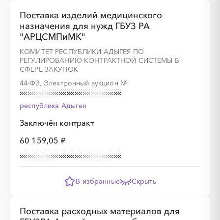
Поставка изделий медицинского
░
░
░
░
░
░
░
░
░
░
░
░
░
назначения для нужд ГБУЗ РА
"АРЦСМПиМК"
КОМИТЕТ РЕСПУБЛИКИ АДЫГЕЯ ПО
РЕГУЛИРОВАНИЮ КОНТРАКТНОЙ СИСТЕМЫ В
СФЕРЕ ЗАКУПОК
44-ФЗ, Электронный аукцион
№
░
░
░
░
░
░
░
░
░
░
░
░
░
республика Адыгея
Заключён контракт
░
░
░
░
░
░
░
░
░
░
░
60 159,05 ₽
В избранные
Скрыть
░
░
░
░
░
░
░
░
░
░
░
░
░
Поставка расходных материалов для