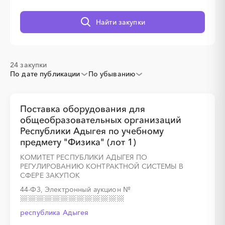
░
░
░
░
░
░
░
░
░
░
░
Найти закупки
24 закупки
По дате публикации
По убыванию
░
░
░
░
░
░
░
░
░
░
░
░
░
Поставка оборудования для
общеобразовательных организаций
Республики Адыгея по учебному
░
░
░
░
░
░
░
░
░
░
предмету "Физика" (лот 1)
КОМИТЕТ РЕСПУБЛИКИ АДЫГЕЯ ПО
РЕГУЛИРОВАНИЮ КОНТРАКТНОЙ СИСТЕМЫ В
СФЕРЕ ЗАКУПОК
44-ФЗ, Электронный аукцион
№
░
░
░
░
░
░
░
░
░
░
░
░
░
республика Адыгея