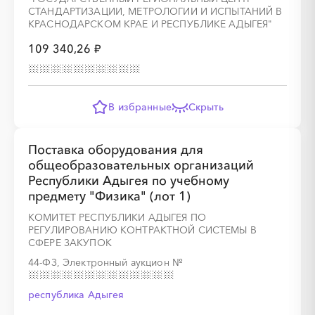
СТАНДАРТИЗАЦИИ, МЕТРОЛОГИИ И ИСПЫТАНИЙ В
КРАСНОДАРСКОМ КРАЕ И РЕСПУБЛИКЕ АДЫГЕЯ"
109 340,26 ₽
░
░
░
░
░
░
░
░
░
░
░
░
░
В избранные
Скрыть
░
░
░
░
░
░
░
░
░
░
░
Поставка оборудования для
общеобразовательных организаций
Республики Адыгея по учебному
предмету "Физика" (лот 1)
КОМИТЕТ РЕСПУБЛИКИ АДЫГЕЯ ПО
░
░
░
░
░
░
░
░
░
░
░
░
░
РЕГУЛИРОВАНИЮ КОНТРАКТНОЙ СИСТЕМЫ В
СФЕРЕ ЗАКУПОК
44-ФЗ, Электронный аукцион
№
░
░
░
░
░
░
░
░
░
░
░
░
░
республика Адыгея