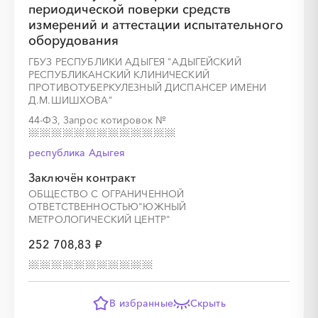
периодической поверки средств
измерений и аттестации испытательного
оборудования
░
░
░
░
░
░
░
░
░
░
░
ГБУЗ РЕСПУБЛИКИ АДЫГЕЯ "АДЫГЕЙСКИЙ
РЕСПУБЛИКАНСКИЙ КЛИНИЧЕСКИЙ
ПРОТИВОТУБЕРКУЛЕЗНЫЙ ДИСПАНСЕР ИМЕНИ
Д.М.ШИШХОВА"
44-ФЗ, Запрос котировок
№
░
░
░
░
░
░
░
░
░
░
░
░
░
республика Адыгея
░
░
░
░
░
░
░
░
░
░
░
Заключён контракт
ОБЩЕСТВО С ОГРАНИЧЕННОЙ
ОТВЕТСТВЕННОСТЬЮ"ЮЖНЫЙ
МЕТРОЛОГИЧЕСКИЙ ЦЕНТР"
252 708,83 ₽
В избранные
Скрыть