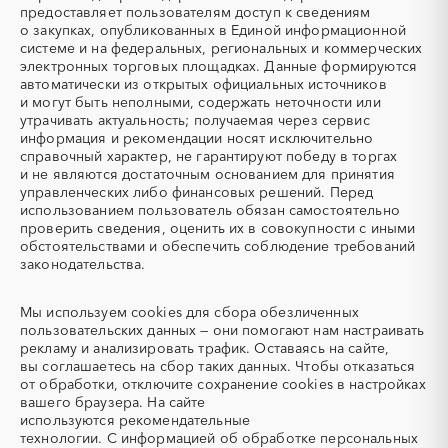
ТЭН
УДС (установки
Московская область
Мурманская область
предоставляет пользователям доступ к сведениям
(Теплоэлектронагреватель)
депарафинизации скважин)
о закупках, опубликованных в Единой информационной
Ненецкий AО
Нижегородская область
системе и на федеральных, региональных и коммерческих
УКПГ
ЯТЭК
Новгородская область
Новосибирская область
электронных торговых площадках. Данные формируются
Аварийные работы
Авиаперевозка
автоматически из открытых официальных источников
Омская область
Оренбургская область
Авиационные работы
Авиационные работы
и могут быть неполными, содержать неточности или
Орловская область
Пензенская область
вертолетами
утрачивать актуальность; получаемая через сервис
информация и рекомендации носят исключительно
Пермский край
Приморский край
Автобус
Автовозы
справочный характер, не гарантируют победу в торгах
Псковская область
Ростовская область
Автогрейдер
Автозапчасти
и не являются достаточным основанием для принятия
Рязанская область
Самарская область
управленческих либо финансовых решений. Перед
Автоматизация
Автомобили
использованием пользователь обязан самостоятельно
Саратовская область
Сахалинская область
Автомобильные весы
Авторский надзор
проверить сведения, оценить их в совокупности с иными
Свердловская область
Северная Осетия - Алания
обстоятельствами и обеспечить соблюдение требований
Автотранспорт
Автоцистерны пожарные
законодательства.
Смоленская область
Ставропольский край
Адсорбенты
Азот
Тамбовская область
Татарстан
Азотные компрессоры
Азотные станции
Мы используем
cookies
для сбора обезличенных
Тверская область
Томская область
Акварель
Аквариумы
пользовательских данных — они помогают нам настраивать
Тульская область
Тыва
рекламу и анализировать трафик. Оставаясь на сайте,
Аккумуляторы
Алкогольная продукция
вы соглашаетесь на сбор таких данных. Чтобы отказаться
Тюменская область
Удмуртская республика
Алмазное бурение
Алмазная резка
от обработки, отключите сохранение cookies в настройках
Ульяновская область
Хабаровский край
вашего браузера. На сайте
Алюминиевые
Алюминиевые профили
используются
рекомендательные
конструкции
Хакасия
Ханты-Мансийский
технологии.
С информацией об обработке персональных
Автономный округ - Югра