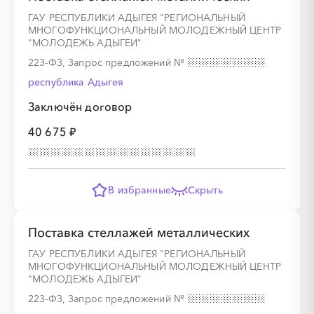
░
░
░
░
░
░
░
░
░
░
░
░
░
ГАУ РЕСПУБЛИКИ АДЫГЕЯ "РЕГИОНАЛЬНЫЙ
МНОГОФУНКЦИОНАЛЬНЫЙ МОЛОДЕЖНЫЙ ЦЕНТР
"МОЛОДЕЖЬ АДЫГЕИ"
223-ФЗ, Запрос предложений
№
республика Адыгея
Заключён договор
░
░
░
░
░
░
░
░
░
░
░
░
░
40 675 ₽
░
░
░
░
░
░
░
░
░
░
░
В избранные
Скрыть
Поставка стеллажей металлических
░
░
░
░
░
░
░
░
░
░
░
░
░
ГАУ РЕСПУБЛИКИ АДЫГЕЯ "РЕГИОНАЛЬНЫЙ
МНОГОФУНКЦИОНАЛЬНЫЙ МОЛОДЕЖНЫЙ ЦЕНТР
"МОЛОДЕЖЬ АДЫГЕИ"
223-ФЗ, Запрос предложений
№
░
░
░
░
░
░
░
░
░
░
░