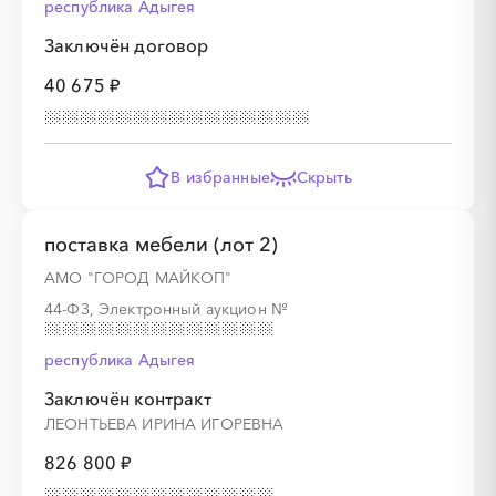
республика Адыгея
Заключён договор
40 675 ₽
░
░
░
░
░
░
░
░
░
░
░
░
░
В избранные
Скрыть
░
░
░
░
░
░
░
░
░
░
░
░
░
поставка мебели (лот 2)
АМО "ГОРОД МАЙКОП"
44-ФЗ, Электронный аукцион
№
░
░
░
░
░
░
░
░
░
░
░
░
░
республика Адыгея
Заключён контракт
░
░
░
░
░
░
░
░
░
░
░
░
░
ЛЕОНТЬЕВА ИРИНА ИГОРЕВНА
826 800 ₽