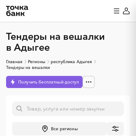
Тендеры на вешалки
в Адыгее
Главная
Регионы
республика Адыгея
Тендеры на вешалки
Получить бесплатный доступ
░
░
░
░
░
░
░
░
░
░
░
░
░
Все регионы
░
░
░
░
░
░
░
░
░
░
░