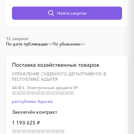
Найти закупки
░
░
░
░
░
░
░
░
░
░
░
░
░
12 закупок
По дате публикации
По убыванию
░
░
░
░
░
░
░
░
░
░
░
Поставка хозяйственных товаров
УПРАВЛЕНИЕ СУДЕБНОГО ДЕПАРТАМЕНТА В
РЕСПУБЛИКЕ АДЫГЕЯ
░
░
░
░
░
░
░
44-ФЗ, Электронный аукцион
№
░
░
░
░
░
░
░
░
░
░
░
░
░
░
░
республика Адыгея
Заключён контракт
1 190 625 ₽
░
░
░
░
░
░
░