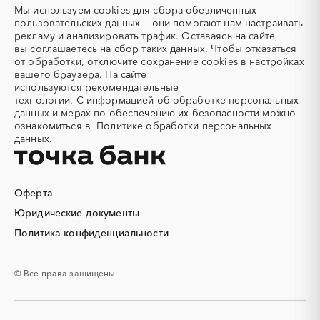
Азотные компрессоры
Азотные станции
Мы используем
cookies
для сбора обезличенных
Тверская область
Томская область
Акварель
Аквариумы
пользовательских данных — они помогают нам настраивать
Тульская область
Тыва
рекламу и анализировать трафик. Оставаясь на сайте,
Аккумуляторы
Алкогольная продукция
вы соглашаетесь на сбор таких данных. Чтобы отказаться
Тюменская область
Удмуртская республика
Алмазное бурение
Алмазная резка
от обработки, отключите сохранение cookies в настройках
Ульяновская область
Хабаровский край
вашего браузера. На сайте
Алюминиевые
Алюминиевые профили
используются
рекомендательные
конструкции
Хакасия
Ханты-Мансийский
технологии.
С информацией об обработке персональных
Автономный округ - Югра
Алюминий
Аммоний
данных и мерах по обеспечению их безопасности можно
Челябинская область
Чеченская республика
ознакомиться в
Политике обработки персональных
Ангар
Антенны
данных.
Чувашская республика
Чукотский AО
Антискалант
Антрацит
Саха (Якутия)
Ямало-Ненецкий AО
Аппараты воздушного
Аргон
охлаждения
Ярославская область
Оферта
Аренда автобусов
Аренда автомобилей
Юридические документы
Аренда погрузчика
Аренда помещений
Аренда спецтехники с
Арматурная сетка
Политика конфиденциальности
экипажем
Арматурные каркасы для
Арфы
© Все права защищены
свай
Архитектурная подсветка
Асфальт
Асфальтирование дорог
Аттракционы