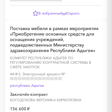
В избранные
Скрыть
Поставка мебели в рамках мероприятия
░
░
░
░
░
░
░
░
░
░
░
░
░
«Приобретение основных средств для
оснащения учреждений,
подведомственных Министерству
░
░
░
░
░
░
░
░
░
░
░
здравоохранения Республики Адыгея»
КОМИТЕТ РЕСПУБЛИКИ АДЫГЕЯ ПО
РЕГУЛИРОВАНИЮ КОНТРАКТНОЙ СИСТЕМЫ В
СФЕРЕ ЗАКУПОК
░
░
░
░
░
░
░
░
░
░
░
░
44-ФЗ, Электронный аукцион
№
░
░
░
░
░
░
░
░
░
░
░
░
░
░
░
республика Адыгея
Заключён контракт
БОГОДУХОВА ВЕРОНИКА КИРИЛЛОВНА
156 600 ₽