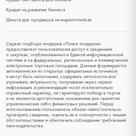
Коми
Костромская область
ПГС (песчано-гравийная
РВД (рукава высокого
Краснодарский край
Красноярский край
Кредит на развитие бизнеса
смесь)
давления)
Крым
Курганская область
Деньги для продавцов на маркетплейсах
СВО
СКС (структурированные
Курская область
Ленинградская область
кабельные системы)
Липецкая область
Магаданская область
СКУД
СОЖ (смазочно-
охлаждающие жидкости)
Марий Эл
Мордовия
Сервис подбора тендеров «Поиск тендеров»
ТЭН
УДС (установки
Московская область
Мурманская область
предоставляет пользователям доступ к сведениям
(Теплоэлектронагреватель)
депарафинизации скважин)
о закупках, опубликованных в Единой информационной
Ненецкий AО
Нижегородская область
системе и на федеральных, региональных и коммерческих
УКПГ
ЯТЭК
Новгородская область
Новосибирская область
электронных торговых площадках. Данные формируются
Аварийные работы
Авиаперевозка
автоматически из открытых официальных источников
Омская область
Оренбургская область
Авиационные работы
Авиационные работы
и могут быть неполными, содержать неточности или
Орловская область
Пензенская область
вертолетами
утрачивать актуальность; получаемая через сервис
информация и рекомендации носят исключительно
Пермский край
Приморский край
Автобус
Автовозы
справочный характер, не гарантируют победу в торгах
Псковская область
Ростовская область
Автогрейдер
Автозапчасти
и не являются достаточным основанием для принятия
Рязанская область
Самарская область
управленческих либо финансовых решений. Перед
Автоматизация
Автомобили
использованием пользователь обязан самостоятельно
Саратовская область
Сахалинская область
Автомобильные весы
Авторский надзор
проверить сведения, оценить их в совокупности с иными
Свердловская область
Северная Осетия - Алания
обстоятельствами и обеспечить соблюдение требований
Автотранспорт
Автоцистерны пожарные
законодательства.
Смоленская область
Ставропольский край
Адсорбенты
Азот
Тамбовская область
Татарстан