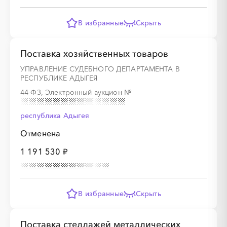
В избранные
Скрыть
░
░
░
░
░
░
░
░
░
░
░
░
░
░
░
Поставка хозяйственных товаров
УПРАВЛЕНИЕ СУДЕБНОГО ДЕПАРТАМЕНТА В
░
░
░
░
░
░
░
░
░
░
░
░
░
РЕСПУБЛИКЕ АДЫГЕЯ
44-ФЗ, Электронный аукцион
№
░
░
░
░
░
░
░
░
░
░
░
░
░
республика Адыгея
Отменена
1 191 530 ₽
В избранные
Скрыть
░
░
░
░
░
░
░
░
░
░
░
░
░
Поставка стеллажей металлических