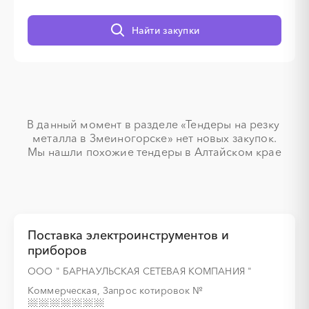
Найти закупки
░
░
░
░
░
░
░
░
░
░
░
░
░
░
░
В данный момент в разделе «Тендеры на резку 
металла в Змеиногорске» нет новых закупок.

Мы нашли похожие тендеры в Алтайском крае
Поставка электроинструментов и
приборов
ООО " БАРНАУЛЬСКАЯ СЕТЕВАЯ КОМПАНИЯ "
Коммерческая, Запрос котировок
№