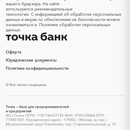
вашего браузера. На сайте
Алюминиевые
Алюминиевые профили
используются
рекомендательные
конструкции
технологии.
С информацией об обработке персональных
Алюминий
Аммоний
данных и мерах по обеспечению их безопасности можно
ознакомиться в
Политике обработки персональных
Ангар
Антенны
данных.
Антискалант
Антрацит
Аппараты воздушного
Аргон
охлаждения
Оферта
Аренда автобусов
Аренда автомобилей
Юридические документы
Аренда погрузчика
Аренда помещений
Аренда спецтехники с
Арматурная сетка
Политика конфиденциальности
экипажем
Арматурные каркасы для
Арфы
© Все права защищены
свай
Архитектурная подсветка
Асфальт
Асфальтирование дорог
Аттракционы
Точка — банк для предпринимателей
Аудиоролики
Аудиторские услуги
и предприятий
АО «Точка» ОГРН: 1187746637143 ИНН: 9705120864 КПП:
Аутсорсинг
Аутсорсинг персонала
770401001. Юридический адрес: 119002, г.Москва, вн.тер.г.
Аутстаффинг
Базы данных
Муниципальный округ Хамовники, пер. Староконюшенный, д. 10