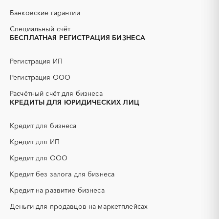
АЗС
АКЗ (антикоррозийная
Новоалтайск
Рубцовск
Банковские гарантии
защита)
Славгород
Яровое
АЭС
БАД (Биологически
Специальный счёт
активные добавки)
БЕСПЛАТНАЯ РЕГИСТРАЦИЯ БИЗНЕСА
ГНБ
ГРП (гидравлический
разрыв пласта)
Регистрация ИП
ГСМ
ДВП
Регистрация ООО
ДСП
ЕГЭ
Расчётный счёт для бизнеса
ЖБИ
ЖКХ
КРЕДИТЫ ДЛЯ ЮРИДИЧЕСКИХ ЛИЦ
ИБП
КИП (контрольно-
измерительные приборы)
Кредит для бизнеса
КТП
МТР (материально-
технические ресурсы)
Кредит для ИП
НИОКР
НПЗ
Кредит для ООО
ОКР (опытно-
ОСАГО
конструкторские работы)
Кредит без залога для бизнеса
ПГС (песчано-гравийная
РВД (рукава высокого
Кредит на развитие бизнеса
смесь)
давления)
Деньги для продавцов на маркетплейсах
СВО
СКС (структурированные
кабельные системы)