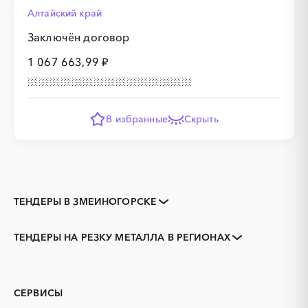
Алтайский край
Заключён договор
1 067 663,99 ₽
В избранные
Скрыть
ТЕНДЕРЫ В ЗМЕИНОГОРСКЕ
Закупки коммерческих
Закупки малого объема
организаций
ТЕНДЕРЫ НА РЕЗКУ МЕТАЛЛА В РЕГИОНАХ
Тендеры заводов
1С
Алтайский край
Алейск
3D печать
B2B
Барнаул
Белокуриха
GPON
IT
Бийск
Горняк
СЕРВИСЫ
PR
Erp-системы
Заринск
Камень-на-Оби