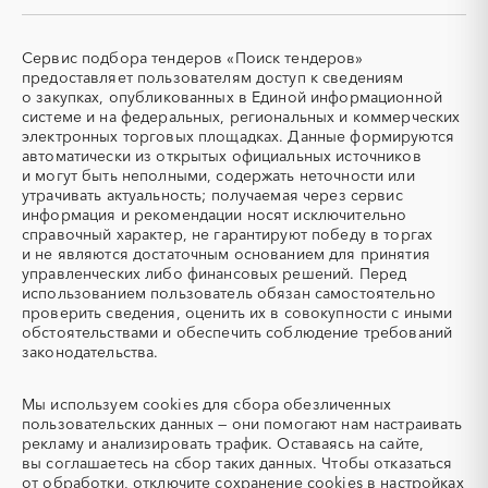
СКУД
СОЖ (смазочно-
охлаждающие жидкости)
Сервис подбора тендеров «Поиск тендеров»
ТЭН
УДС (установки
предоставляет пользователям доступ к сведениям
(Теплоэлектронагреватель)
депарафинизации скважин)
о закупках, опубликованных в Единой информационной
системе и на федеральных, региональных и коммерческих
УКПГ
ЯТЭК
электронных торговых площадках. Данные формируются
Аварийные работы
Авиаперевозка
автоматически из открытых официальных источников
Авиационные работы
Авиационные работы
и могут быть неполными, содержать неточности или
вертолетами
утрачивать актуальность; получаемая через сервис
информация и рекомендации носят исключительно
Автобус
Автовозы
справочный характер, не гарантируют победу в торгах
Автогрейдер
Автозапчасти
и не являются достаточным основанием для принятия
управленческих либо финансовых решений. Перед
Автоматизация
Автомобили
использованием пользователь обязан самостоятельно
Автомобильные весы
Авторский надзор
проверить сведения, оценить их в совокупности с иными
обстоятельствами и обеспечить соблюдение требований
Автотранспорт
Автоцистерны пожарные
законодательства.
Адсорбенты
Азот
Азотные компрессоры
Азотные станции
Мы используем
cookies
для сбора обезличенных
Акварель
Аквариумы
пользовательских данных — они помогают нам настраивать
рекламу и анализировать трафик. Оставаясь на сайте,
Аккумуляторы
Алкогольная продукция
вы соглашаетесь на сбор таких данных. Чтобы отказаться
Алмазное бурение
Алмазная резка
от обработки, отключите сохранение cookies в настройках