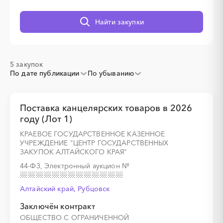
░
░
░
░
░
░
░
Найти закупки
5 закупок
По дате публикации
По убыванию
░
░
░
░
░
░
░
░
░
░
░
░
░
Поставка канцелярских товаров в 2026
░
░
░
░
░
░
░
году (Лот 1)
КРАЕВОЕ ГОСУДАРСТВЕННОЕ КАЗЕННОЕ
УЧРЕЖДЕНИЕ "ЦЕНТР ГОСУДАРСТВЕННЫХ
ЗАКУПОК АЛТАЙСКОГО КРАЯ"
44-ФЗ, Электронный аукцион
№
░
░
░
░
░
░
░
░
░
░
░
░
░
Алтайский край, Рубцовск
Заключён контракт
░
░
░
░
░
░
░
ОБЩЕСТВО С ОГРАНИЧЕННОЙ