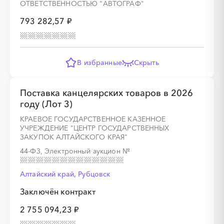
ОТВЕТСТВЕННОСТЬЮ "АВТОГРАФ"
793 282,57 ₽
░
░
░
░
░
░
░
░
░
░
░
░
░
В избранные
Скрыть
░
░
░
░
░
░
░
Поставка канцелярских товаров в 2026
году (Лот 3)
КРАЕВОЕ ГОСУДАРСТВЕННОЕ КАЗЕННОЕ
УЧРЕЖДЕНИЕ "ЦЕНТР ГОСУДАРСТВЕННЫХ
ЗАКУПОК АЛТАЙСКОГО КРАЯ"
░
░
░
░
░
░
░
░
░
░
░
░
░
44-ФЗ, Электронный аукцион
№
Алтайский край, Рубцовск
Заключён контракт
░
░
░
░
░
░
░
2 755 094,23 ₽