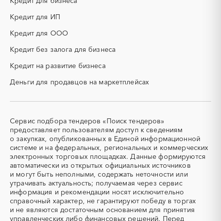
Кредит для бизнеса
КТП
МТР (материально-
технические ресурсы)
Кредит для ИП
НИОКР
НПЗ
Кредит для ООО
ОКР (опытно-
ОСАГО
конструкторские работы)
Кредит без залога для бизнеса
ПГС (песчано-гравийная
РВД (рукава высокого
Кредит на развитие бизнеса
смесь)
давления)
Деньги для продавцов на маркетплейсах
СВО
СКС (структурированные
кабельные системы)
СКУД
СОЖ (смазочно-
охлаждающие жидкости)
Сервис подбора тендеров «Поиск тендеров»
ТЭН
УДС (установки
предоставляет пользователям доступ к сведениям
(Теплоэлектронагреватель)
депарафинизации скважин)
о закупках, опубликованных в Единой информационной
системе и на федеральных, региональных и коммерческих
УКПГ
ЯТЭК
электронных торговых площадках. Данные формируются
Аварийные работы
Авиаперевозка
автоматически из открытых официальных источников
Авиационные работы
Авиационные работы
и могут быть неполными, содержать неточности или
вертолетами
утрачивать актуальность; получаемая через сервис
информация и рекомендации носят исключительно
Автобус
Автовозы
справочный характер, не гарантируют победу в торгах
Автогрейдер
Автозапчасти
и не являются достаточным основанием для принятия
управленческих либо финансовых решений. Перед