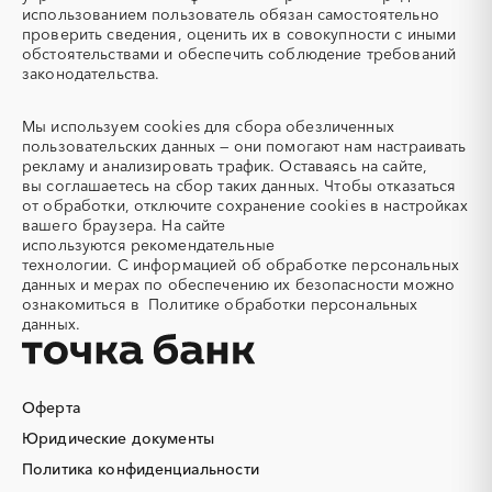
Автоматизация
Автомобили
использованием пользователь обязан самостоятельно
Автомобильные весы
Авторский надзор
проверить сведения, оценить их в совокупности с иными
обстоятельствами и обеспечить соблюдение требований
Автотранспорт
Автоцистерны пожарные
законодательства.
Адсорбенты
Азот
Азотные компрессоры
Азотные станции
Мы используем
cookies
для сбора обезличенных
Акварель
Аквариумы
пользовательских данных — они помогают нам настраивать
рекламу и анализировать трафик. Оставаясь на сайте,
Аккумуляторы
Алкогольная продукция
вы соглашаетесь на сбор таких данных. Чтобы отказаться
Алмазное бурение
Алмазная резка
от обработки, отключите сохранение cookies в настройках
вашего браузера. На сайте
Алюминиевые
Алюминиевые профили
используются
рекомендательные
конструкции
технологии.
С информацией об обработке персональных
Алюминий
Аммоний
данных и мерах по обеспечению их безопасности можно
ознакомиться в
Политике обработки персональных
Ангар
Антенны
данных.
Антискалант
Антрацит
Аппараты воздушного
Аргон
охлаждения
Оферта
Аренда автобусов
Аренда автомобилей
Юридические документы
Аренда погрузчика
Аренда помещений
Аренда спецтехники с
Арматурная сетка
Политика конфиденциальности
экипажем