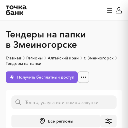
Тендеры на папки
в Змеиногорске
Главная
Регионы
Алтайский край
г. Змеиногорск
Тендеры на папки
Получить бесплатный доступ
░
░
░
░
░
░
░
░
░
░
░
░
░
Все регионы