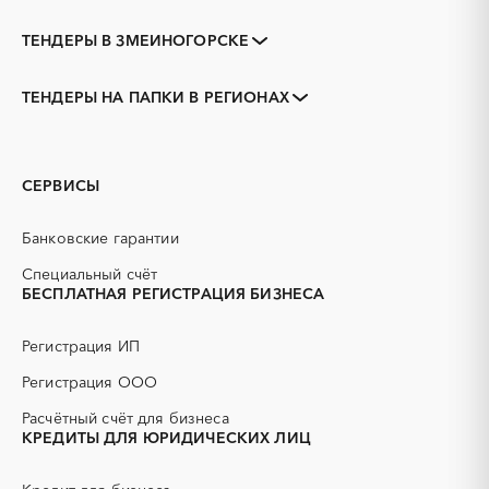
ТЕНДЕРЫ В ЗМЕИНОГОРСКЕ
Закупки коммерческих
Закупки малого объема
организаций
ТЕНДЕРЫ НА ПАПКИ В РЕГИОНАХ
Тендеры заводов
1С
Алтайский край
Алейск
3D печать
B2B
Барнаул
Белокуриха
GPON
IT
Бийск
Горняк
СЕРВИСЫ
PR
Erp-системы
Заринск
Камень-на-Оби
АЗС
АКЗ (антикоррозийная
Новоалтайск
Рубцовск
Банковские гарантии
защита)
Славгород
Яровое
АЭС
БАД (Биологически
Специальный счёт
активные добавки)
БЕСПЛАТНАЯ РЕГИСТРАЦИЯ БИЗНЕСА
ГНБ
ГРП (гидравлический
разрыв пласта)
Регистрация ИП
ГСМ
ДВП
Регистрация ООО
ДСП
ЕГЭ
Расчётный счёт для бизнеса
ЖБИ
ЖКХ
КРЕДИТЫ ДЛЯ ЮРИДИЧЕСКИХ ЛИЦ
ИБП
КИП (контрольно-
измерительные приборы)