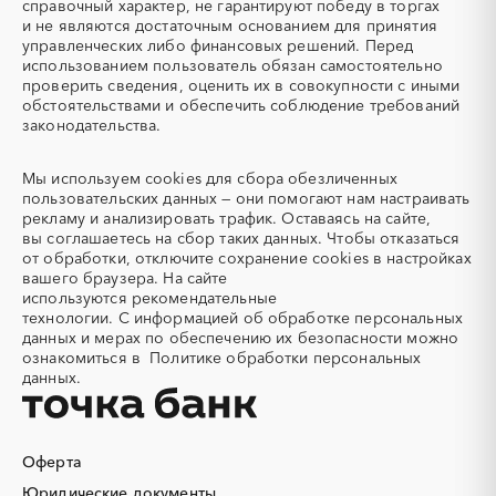
справочный характер, не гарантируют победу в торгах
Автогрейдер
Автозапчасти
и не являются достаточным основанием для принятия
управленческих либо финансовых решений. Перед
Автоматизация
Автомобили
использованием пользователь обязан самостоятельно
Автомобильные весы
Авторский надзор
проверить сведения, оценить их в совокупности с иными
обстоятельствами и обеспечить соблюдение требований
Автотранспорт
Автоцистерны пожарные
законодательства.
Адсорбенты
Азот
Азотные компрессоры
Азотные станции
Мы используем
cookies
для сбора обезличенных
Акварель
Аквариумы
пользовательских данных — они помогают нам настраивать
рекламу и анализировать трафик. Оставаясь на сайте,
Аккумуляторы
Алкогольная продукция
вы соглашаетесь на сбор таких данных. Чтобы отказаться
Алмазное бурение
Алмазная резка
от обработки, отключите сохранение cookies в настройках
вашего браузера. На сайте
Алюминиевые
Алюминиевые профили
используются
рекомендательные
конструкции
технологии.
С информацией об обработке персональных
Алюминий
Аммоний
данных и мерах по обеспечению их безопасности можно
ознакомиться в
Политике обработки персональных
Ангар
Антенны
данных.
Антискалант
Антрацит
Аппараты воздушного
Аргон
охлаждения
Оферта
Аренда автобусов
Аренда автомобилей
Юридические документы
Аренда погрузчика
Аренда помещений