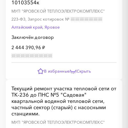
10103554к
МУП "ЯРОВСКОЙ ТЕПЛОЭЛЕКТРОКОМПЛЕКС"
223-ФЗ, Запрос котировок
№
Алтайский край, Яровое
Заключён договор
░
░
░
░
░
░
░
░
░
░
░
░
░
2 444 390,96 ₽
░
░
░
░
░
░
░
В избранные
Скрыть
Текущий ремонт участка тепловой сети от
ТК-236 до ПНС №5 "Садовая"
░
░
░
░
░
░
░
░
░
░
░
░
░
квартальной водяной тепловой сети,
частный сектор (старый) с насосными
станциями.
░
░
░
░
░
░
░
МУП "ЯРОВСКОЙ ТЕПЛОЭЛЕКТРОКОМПЛЕКС"