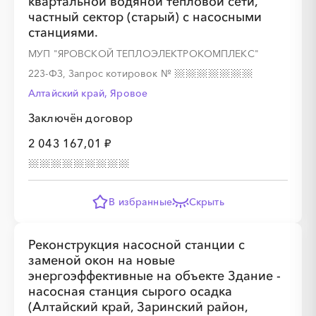
квартальной водяной тепловой сети,
░
░
░
░
░
░
░
частный сектор (старый) с насосными
станциями.
МУП "ЯРОВСКОЙ ТЕПЛОЭЛЕКТРОКОМПЛЕКС"
░
░
░
░
░
░
░
░
░
░
░
░
░
░
░
223-ФЗ, Запрос котировок
№
Алтайский край, Яровое
Заключён договор
2 043 167,01 ₽
░
░
░
░
░
░
░
░
░
░
░
░
░
░
░
░
░
░
░
░
░
░
В избранные
Скрыть
Реконструкция насосной станции с
заменой окон на новые
энергоэффективные на объекте Здание -
насосная станция сырого осадка
(Алтайский край, Заринский район,