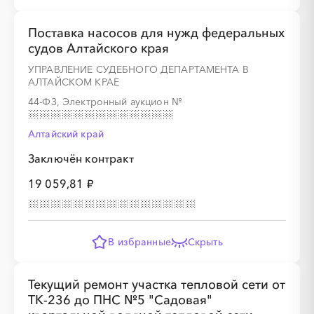
Поставка насосов для нужд федеральных
судов Алтайского края
░
░
░
░
░
░
░
УПРАВЛЕНИЕ СУДЕБНОГО ДЕПАРТАМЕНТА В
АЛТАЙСКОМ КРАЕ
44-ФЗ, Электронный аукцион
№
Алтайский край
Заключён контракт
░
░
░
░
░
░
░
19 059,81 ₽
░
░
░
░
░
░
░
░
░
В избранные
Скрыть
Текущий ремонт участка тепловой сети от
ТК-236 до ПНС №5 "Садовая"