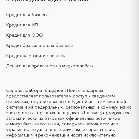
ИБП
КИП (контрольно-
измерительные приборы)
Кредит для бизнеса
КТП
МТР (материально-
технические ресурсы)
Кредит для ИП
НИОКР
НПЗ
Кредит для ООО
ОКР (опытно-
ОСАГО
конструкторские работы)
Кредит без залога для бизнеса
ПГС (песчано-гравийная
РВД (рукава высокого
Кредит на развитие бизнеса
смесь)
давления)
Деньги для продавцов на маркетплейсах
СВО
СКС (структурированные
кабельные системы)
СКУД
СОЖ (смазочно-
охлаждающие жидкости)
Сервис подбора тендеров «Поиск тендеров»
ТЭН
УДС (установки
предоставляет пользователям доступ к сведениям
(Теплоэлектронагреватель)
депарафинизации скважин)
о закупках, опубликованных в Единой информационной
системе и на федеральных, региональных и коммерческих
УКПГ
ЯТЭК
электронных торговых площадках. Данные формируются
Аварийные работы
Авиаперевозка
автоматически из открытых официальных источников
Авиационные работы
Авиационные работы
и могут быть неполными, содержать неточности или
вертолетами
утрачивать актуальность; получаемая через сервис
информация и рекомендации носят исключительно
Автобус
Автовозы