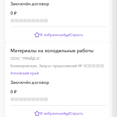
Заключён договор
0 ₽
░
░
░
░
░
░
░
░
░
░
░
░
░
░
░
░
В избранные
Скрыть
Материалы на холодильные работы
ООО "ПРАЙД-А"
Коммерческая, Запрос предложений
№
Алтайский край
░
░
░
░
░
░
░
Заключён договор
0 ₽
В избранные
Скрыть