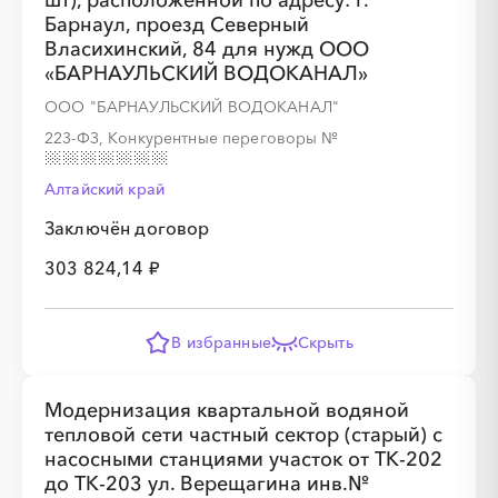
шт), расположенной по адресу: г.
Барнаул, проезд Северный
Власихинский, 84 для нужд ООО
«БАРНАУЛЬСКИЙ ВОДОКАНАЛ»
ООО "БАРНАУЛЬСКИЙ ВОДОКАНАЛ"
░
░
░
░
░
░
░
223-ФЗ, Конкурентные переговоры
№
░
░
░
░
░
░
░
░
░
░
░
░
░
░
░
Алтайский край
Заключён договор
303 824,14 ₽
В избранные
Скрыть
░
░
░
░
░
░
░
Модернизация квартальной водяной
тепловой сети частный сектор (старый) с
насосными станциями участок от ТК-202
░
░
░
░
░
░
░
░
░
░
░
░
░
░
░
до ТК-203 ул. Верещагина инв.№