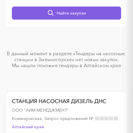
░
░
░
░
░
░
░
░
░
Найти закупки
░
░
░
░
░
В данный момент в разделе «Тендеры на насосные 
░
░
░
░
░
░
░
░
░
станции в Змеиногорске» нет новых закупок.

Мы нашли похожие тендеры в Алтайском крае
░
░
░
░
░
░
░
░
░
░
░
░
░
СТАНЦИЯ НАСОСНАЯ ДИЗЕЛЬ ДНС
ООО "АИМ МЕНЕДЖМЕНТ"
░
░
░
░
░
░
░
░
░
░
░
░
░
░
░
Коммерческая, Запрос предложений
№
Алтайский край