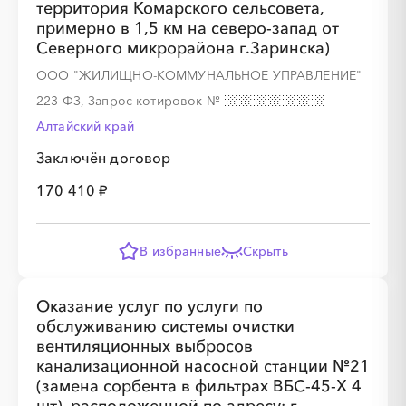
территория Комарского сельсовета,
примерно в 1,5 км на северо-запад от
Северного микрорайона г.Заринска)
ООО "ЖИЛИЩНО-КОММУНАЛЬНОЕ УПРАВЛЕНИЕ"
223-ФЗ, Запрос котировок
№
Алтайский край
░
░
░
░
░
░
░
Заключён договор
░
░
░
░
░
░
░
░
░
░
░
░
░
░
░
170 410 ₽
В избранные
Скрыть
░
░
░
░
░
░
░
Оказание услуг по услуги по
обслуживанию системы очистки
вентиляционных выбросов
канализационной насосной станции №21
(замена сорбента в фильтрах ВБС-45-Х 4