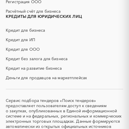
Регистрация ООО
ДСП
ЕГЭ
Расчётный счёт для бизнеса
ЖБИ
ЖКХ
КРЕДИТЫ ДЛЯ ЮРИДИЧЕСКИХ ЛИЦ
ИБП
КИП (контрольно-
измерительные приборы)
Кредит для бизнеса
КТП
МТР (материально-
технические ресурсы)
Кредит для ИП
НИОКР
НПЗ
Кредит для ООО
ОКР (опытно-
ОСАГО
конструкторские работы)
Кредит без залога для бизнеса
ПГС (песчано-гравийная
РВД (рукава высокого
Кредит на развитие бизнеса
смесь)
давления)
Деньги для продавцов на маркетплейсах
СВО
СКС (структурированные
кабельные системы)
СКУД
СОЖ (смазочно-
охлаждающие жидкости)
Сервис подбора тендеров «Поиск тендеров»
ТЭН
УДС (установки
предоставляет пользователям доступ к сведениям
(Теплоэлектронагреватель)
депарафинизации скважин)
о закупках, опубликованных в Единой информационной
системе и на федеральных, региональных и коммерческих
УКПГ
ЯТЭК
электронных торговых площадках. Данные формируются
Аварийные работы
Авиаперевозка
автоматически из открытых официальных источников