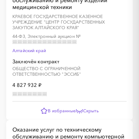
обслуживанию и ремонту изделий
медицинской техники
░
░
░
░
░
░
░
КРАЕВОЕ ГОСУДАРСТВЕННОЕ КАЗЕННОЕ
УЧРЕЖДЕНИЕ "ЦЕНТР ГОСУДАРСТВЕННЫХ
ЗАКУПОК АЛТАЙСКОГО КРАЯ"
44-ФЗ, Электронный аукцион
№
Алтайский край
░
░
░
░
░
░
░
░
░
░
░
░
░
Заключён контракт
ОБЩЕСТВО С ОГРАНИЧЕННОЙ
ОТВЕТСТВЕННОСТЬЮ "ЭССИБ"
4 827 932 ₽
░
░
░
░
░
░
░
В избранные
Скрыть
░
░
░
░
░
░
░
░
░
░
░
░
░
Оказание услуг по техническому
обслуживанию и ремонту компьютерной