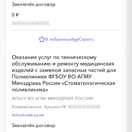
░
░
░
░
░
░
░
Заключён договор
0 ₽
░
░
░
░
В избранные
Скрыть
░
░
░
░
░
░
░
░
Оказание услуг по техническому
обслуживанию и ремонту медицинских
изделий с заменой запасных частей для
Поликлиники ФГБОУ ВО АГМУ
Минздрава России «Стоматологическая
░
░
░
░
░
░
░
░
░
░
░
░
░
поликлиника»
ФГБОУ ВО АГМУ МИНЗДРАВА РОССИИ
Коммерческая, Аукцион
№
░
░
░
░
░
░
░
Алтайский край
Заключён договор