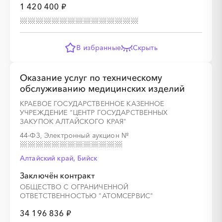
1 420 400 ₽
░
░
░
░
░
░
░
░
░
░
░
░
░
В избранные
Скрыть
░
░
░
░
░
░
░
Оказание услуг по техническому
обслуживанию медицинских изделий
КРАЕВОЕ ГОСУДАРСТВЕННОЕ КАЗЕННОЕ
УЧРЕЖДЕНИЕ "ЦЕНТР ГОСУДАРСТВЕННЫХ
ЗАКУПОК АЛТАЙСКОГО КРАЯ"
░
░
░
░
░
░
░
░
░
░
░
░
░
44-ФЗ, Электронный аукцион
№
Алтайский край, Бийск
░
░
░
░
░
░
░
Заключён контракт
ОБЩЕСТВО С ОГРАНИЧЕННОЙ
ОТВЕТСТВЕННОСТЬЮ "АТОМСЕРВИС"
34 196 836 ₽
░
░
░
░
░
░
░
░
░
░
░
░
░