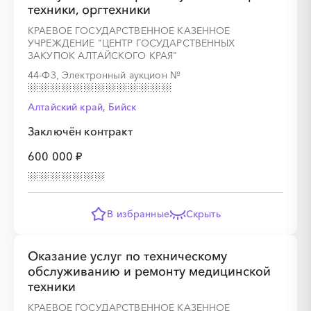
техники, оргтехники
░
░
░
░
░
░
░
КРАЕВОЕ ГОСУДАРСТВЕННОЕ КАЗЕННОЕ
УЧРЕЖДЕНИЕ "ЦЕНТР ГОСУДАРСТВЕННЫХ
ЗАКУПОК АЛТАЙСКОГО КРАЯ"
44-ФЗ, Электронный аукцион
№
Алтайский край, Бийск
░
░
░
░
░
░
░
░
░
░
░
░
░
Заключён контракт
600 000 ₽
░
░
░
░
░
░
░
В избранные
Скрыть
Оказание услуг по техническому
░
░
░
░
░
░
░
░
░
░
░
░
░
обслуживанию и ремонту медицинской
техники
КРАЕВОЕ ГОСУДАРСТВЕННОЕ КАЗЕННОЕ
░
░
░
░
░
░
░