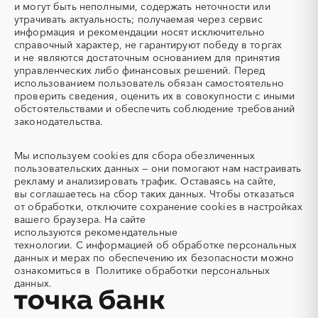
Авиационные работы
Авиационные работы
и могут быть неполными, содержать неточности или
вертолетами
утрачивать актуальность; получаемая через сервис
информация и рекомендации носят исключительно
Автобус
Автовозы
справочный характер, не гарантируют победу в торгах
Автогрейдер
Автозапчасти
и не являются достаточным основанием для принятия
управленческих либо финансовых решений. Перед
Автоматизация
Автомобили
использованием пользователь обязан самостоятельно
Автомобильные весы
Авторский надзор
проверить сведения, оценить их в совокупности с иными
обстоятельствами и обеспечить соблюдение требований
Автотранспорт
Автоцистерны пожарные
законодательства.
Адсорбенты
Азот
Азотные компрессоры
Азотные станции
Мы используем
cookies
для сбора обезличенных
Акварель
Аквариумы
пользовательских данных — они помогают нам настраивать
рекламу и анализировать трафик. Оставаясь на сайте,
Аккумуляторы
Алкогольная продукция
вы соглашаетесь на сбор таких данных. Чтобы отказаться
Алмазное бурение
Алмазная резка
от обработки, отключите сохранение cookies в настройках
вашего браузера. На сайте
Алюминиевые
Алюминиевые профили
используются
рекомендательные
конструкции
технологии.
С информацией об обработке персональных
Алюминий
Аммоний
данных и мерах по обеспечению их безопасности можно
ознакомиться в
Политике обработки персональных
Ангар
Антенны
данных.
Антискалант
Антрацит
Аппараты воздушного
Аргон