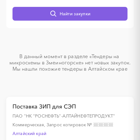
░
░
░
░
░
░
░
░
Найти закупки
В данный момент в разделе «Тендеры на 
░
░
░
░
░
░
░
микросхемы в Змеиногорске» нет новых закупок.

Мы нашли похожие тендеры в Алтайском крае
░
░
░
░
░
░
░
░
░
░
░
░
░
░
░
Поставка ЗИП для СЭП
ПАО "НК "РОСНЕФТЬ"-АЛТАЙНЕФТЕПРОДУКТ"
░
░
░
░
░
░
░
░
░
░
░
░
░
Коммерческая, Запрос котировок
№
Алтайский край