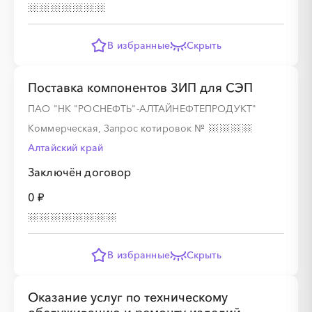
В избранные
Скрыть
░
░
░
░
░
░
░
Поставка компонентов ЗИП для СЭП
ПАО "НК "РОСНЕФТЬ"-АЛТАЙНЕФТЕПРОДУКТ"
Коммерческая, Запрос котировок
№
░
░
░
░
░
░
░
░
░
░
░
░
░
Алтайский край
Заключён договор
░
░
░
░
░
░
░
0 ₽
В избранные
Скрыть
░
░
░
░
░
░
░
░
░
░
░
░
░
Оказание услуг по техническому