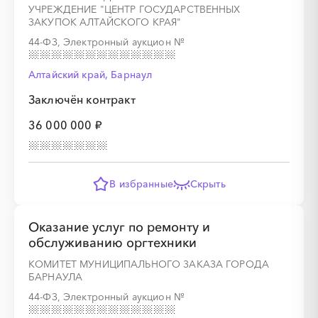
УЧРЕЖДЕНИЕ "ЦЕНТР ГОСУДАРСТВЕННЫХ
ЗАКУПОК АЛТАЙСКОГО КРАЯ"
44-ФЗ, Электронный аукцион
№
Алтайский край, Барнаул
Заключён контракт
░
░
░
░
░
░
░
░
░
░
░
░
░
36 000 000 ₽
░
░
░
░
░
░
░
В избранные
Скрыть
Оказание услуг по ремонту и
обслуживанию оргтехники
КОМИТЕТ МУНИЦИПАЛЬНОГО ЗАКАЗА ГОРОДА
БАРНАУЛА
44-ФЗ, Электронный аукцион
№