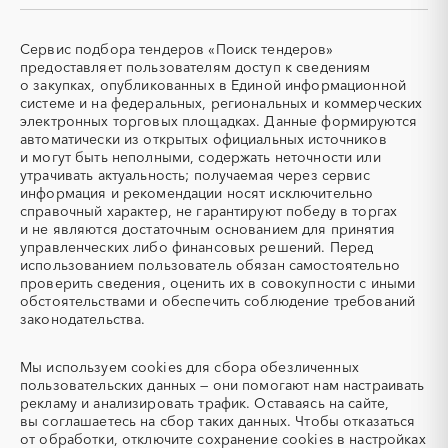
СКУД
СОЖ (смазочно-
охлаждающие жидкости)
Сервис подбора тендеров «Поиск тендеров»
ТЭН
УДС (установки
предоставляет пользователям доступ к сведениям
(Теплоэлектронагреватель)
депарафинизации скважин)
о закупках, опубликованных в Единой информационной
системе и на федеральных, региональных и коммерческих
УКПГ
ЯТЭК
электронных торговых площадках. Данные формируются
Аварийные работы
Авиаперевозка
автоматически из открытых официальных источников
Авиационные работы
Авиационные работы
и могут быть неполными, содержать неточности или
вертолетами
утрачивать актуальность; получаемая через сервис
информация и рекомендации носят исключительно
Автобус
Автовозы
справочный характер, не гарантируют победу в торгах
Автогрейдер
Автозапчасти
и не являются достаточным основанием для принятия
управленческих либо финансовых решений. Перед
Автоматизация
Автомобили
использованием пользователь обязан самостоятельно
Автомобильные весы
Авторский надзор
проверить сведения, оценить их в совокупности с иными
обстоятельствами и обеспечить соблюдение требований
Автотранспорт
Автоцистерны пожарные
законодательства.
Адсорбенты
Азот
Азотные компрессоры
Азотные станции
Мы используем
cookies
для сбора обезличенных
Акварель
Аквариумы
пользовательских данных — они помогают нам настраивать
рекламу и анализировать трафик. Оставаясь на сайте,
Аккумуляторы
Алкогольная продукция
вы соглашаетесь на сбор таких данных. Чтобы отказаться
Алмазное бурение
Алмазная резка
от обработки, отключите сохранение cookies в настройках