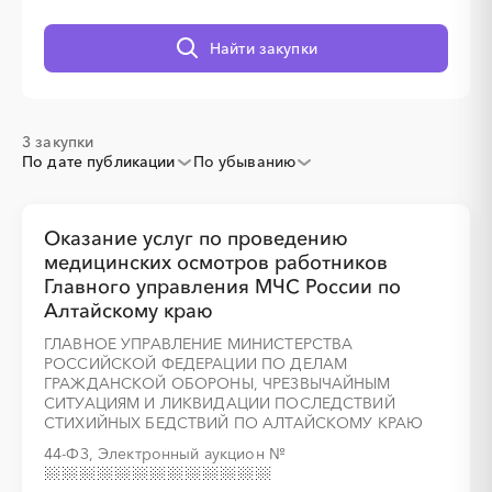
Найти закупки
░
░
░
░
░
░
░
3 закупки
По дате публикации
По убыванию
░
░
░
░
░
░
░
░
░
░
░
░
░
Оказание услуг по проведению
медицинских осмотров работников
Главного управления МЧС России по
Алтайскому краю
░
░
░
░
░
░
░
ГЛАВНОЕ УПРАВЛЕНИЕ МИНИСТЕРСТВА
РОССИЙСКОЙ ФЕДЕРАЦИИ ПО ДЕЛАМ
ГРАЖДАНСКОЙ ОБОРОНЫ, ЧРЕЗВЫЧАЙНЫМ
СИТУАЦИЯМ И ЛИКВИДАЦИИ ПОСЛЕДСТВИЙ
СТИХИЙНЫХ БЕДСТВИЙ ПО АЛТАЙСКОМУ КРАЮ
44-ФЗ, Электронный аукцион
№
░
░
░
░
░
░
░
░
░
░
░
░
░