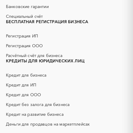
АЗС
АКЗ (антикоррозийная
Новоалтайск
Рубцовск
Банковские гарантии
защита)
Славгород
Яровое
АЭС
БАД (Биологически
Специальный счёт
активные добавки)
БЕСПЛАТНАЯ РЕГИСТРАЦИЯ БИЗНЕСА
ГНБ
ГРП (гидравлический
разрыв пласта)
Регистрация ИП
ГСМ
ДВП
Регистрация ООО
ДСП
ЕГЭ
Расчётный счёт для бизнеса
ЖБИ
ЖКХ
КРЕДИТЫ ДЛЯ ЮРИДИЧЕСКИХ ЛИЦ
ИБП
КИП (контрольно-
измерительные приборы)
Кредит для бизнеса
КТП
МТР (материально-
технические ресурсы)
Кредит для ИП
НИОКР
НПЗ
Кредит для ООО
ОКР (опытно-
ОСАГО
конструкторские работы)
Кредит без залога для бизнеса
ПГС (песчано-гравийная
РВД (рукава высокого
Кредит на развитие бизнеса
смесь)
давления)
Деньги для продавцов на маркетплейсах
СВО
СКС (структурированные
кабельные системы)