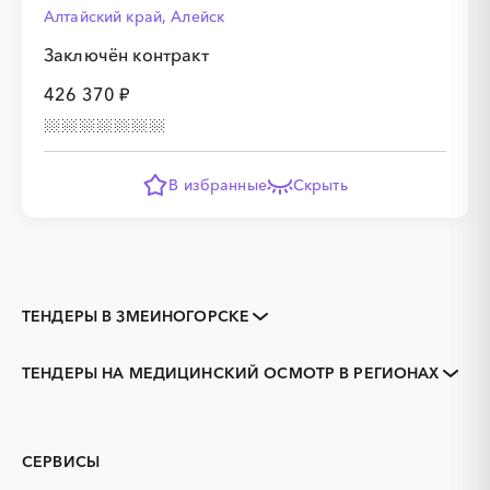
Алтайский край, Алейск
Заключён контракт
426 370 ₽
В избранные
Скрыть
ТЕНДЕРЫ В ЗМЕИНОГОРСКЕ
Закупки коммерческих
Закупки малого объема
организаций
ТЕНДЕРЫ НА МЕДИЦИНСКИЙ ОСМОТР В РЕГИОНАХ
Тендеры заводов
1С
Алтайский край
Алейск
3D печать
B2B
Барнаул
Белокуриха
GPON
IT
Бийск
Горняк
СЕРВИСЫ
PR
Erp-системы
Заринск
Камень-на-Оби