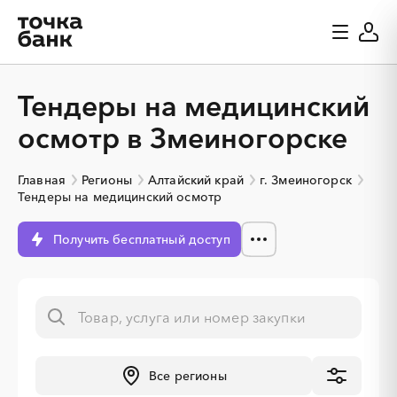
Тендеры на медицинский
осмотр в Змеиногорске
Главная
Регионы
Алтайский край
г. Змеиногорск
Тендеры на медицинский осмотр
Получить бесплатный доступ
Все регионы
░
░
░
░
░
░
░
░
░
░
░
░
░