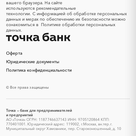
вашего браузера. На сайте
Алюминиевые
Алюминиевые профили
используются
рекомендательные
конструкции
технологии.
С информацией об обработке персональных
Алюминий
Аммоний
данных и мерах по обеспечению их безопасности можно
ознакомиться в
Политике обработки персональных
Ангар
Антенны
данных.
Антискалант
Антрацит
Аппараты воздушного
Аргон
охлаждения
Оферта
Аренда автобусов
Аренда автомобилей
Юридические документы
Аренда погрузчика
Аренда помещений
Аренда спецтехники с
Арматурная сетка
Политика конфиденциальности
экипажем
Арматурные каркасы для
Арфы
© Все права защищены
свай
Архитектурная подсветка
Асфальт
Асфальтирование дорог
Аттракционы
Точка — банк для предпринимателей
Аудиоролики
Аудиторские услуги
и предприятий
АО «Точка» ОГРН: 1187746637143 ИНН: 9705120864 КПП:
Аутсорсинг
Аутсорсинг персонала
770401001. Юридический адрес: 119002, г.Москва, вн.тер.г.
Аутстаффинг
Базы данных
Муниципальный округ Хамовники, пер. Староконюшенный, д. 10