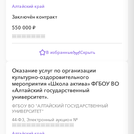
Алтайский край
Заключён контракт
550 000 ₽
░
░
░
░
░
░
░
░
░
░
░
░
░
В избранные
Скрыть
░
░
░
░
░
░
░
Оказание услуг по организации
культурно-оздоровительного
мероприятия «Школа актива» ФГБОУ ВО
«Алтайский государственный
университет».
░
░
░
░
░
░
░
ФГБОУ ВО "АЛТАЙСКИЙ ГОСУДАРСТВЕННЫЙ
УНИВЕРСИТЕТ"
44-ФЗ, Электронный аукцион
№
░
░
░
░
░
░
░
░
░
Алтайский край