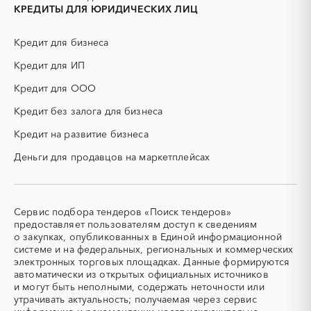
ИБП
КИП (контрольно-
КРЕДИТЫ ДЛЯ ЮРИДИЧЕСКИХ ЛИЦ
измерительные приборы)
КТП
МТР (материально-
Кредит для бизнеса
технические ресурсы)
Кредит для ИП
НИОКР
НПЗ
ОКР (опытно-
ОСАГО
Кредит для ООО
конструкторские работы)
Кредит без залога для бизнеса
ПГС (песчано-гравийная
РВД (рукава высокого
смесь)
давления)
Кредит на развитие бизнеса
СВО
СКС (структурированные
Деньги для продавцов на маркетплейсах
кабельные системы)
СКУД
СОЖ (смазочно-
охлаждающие жидкости)
ТЭН
УДС (установки
Сервис подбора тендеров «Поиск тендеров»
(Теплоэлектронагреватель)
депарафинизации скважин)
предоставляет пользователям доступ к сведениям
о закупках, опубликованных в Единой информационной
УКПГ
ЯТЭК
системе и на федеральных, региональных и коммерческих
Аварийные работы
Авиаперевозка
электронных торговых площадках. Данные формируются
автоматически из открытых официальных источников
Авиационные работы
Авиационные работы
и могут быть неполными, содержать неточности или
вертолетами
утрачивать актуальность; получаемая через сервис
Автобус
Автовозы