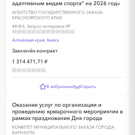
адаптивным видам спорта" на 2026 год»
АГЕНТСТВО ГОСУДАРСТВЕННОГО ЗАКАЗА
░
░
░
░
░
░
░
КРАСНОЯРСКОГО КРАЯ
44-ФЗ, Запрос котировок
№
Алтайский край, Бийск
Заключён контракт
░
░
░
░
░
░
░
░
░
░
░
░
░
1 314 471,71 ₽
░
░
░
░
░
░
░
В избранные
Скрыть
Оказание услуг по организации и
проведению ярмарочного мероприятия в
рамках празднования Дня города
░
░
░
░
░
░
░
░
░
░
░
░
░
КОМИТЕТ МУНИЦИПАЛЬНОГО ЗАКАЗА ГОРОДА
БАРНАУЛА