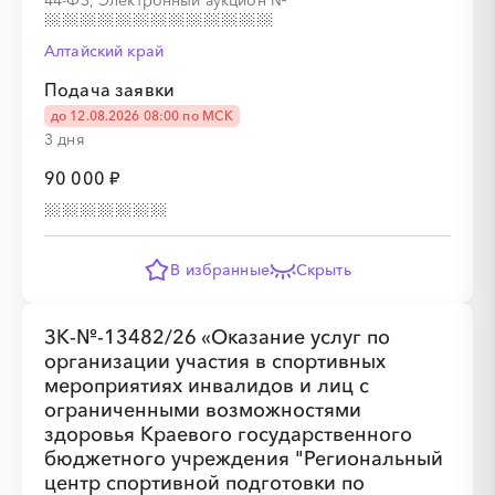
44-ФЗ, Электронный аукцион
№
Алтайский край
░
░
░
░
░
░
░
Подача заявки
до 12.08.2026 08:00 по МСК
3 дня
90 000 ₽
░
░
░
░
░
░
░
░
░
░
░
░
░
В избранные
Скрыть
░
░
░
░
░
░
░
ЗК-№-13482/26 «Оказание услуг по
организации участия в спортивных
мероприятиях инвалидов и лиц с
ограниченными возможностями
здоровья Краевого государственного
бюджетного учреждения "Региональный
░
░
░
░
░
░
░
░
░
░
░
░
░
центр спортивной подготовки по