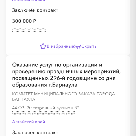
Заключён контракт
300 000 ₽
░
░
░
░
░
░
░
В избранные
Скрыть
░
░
░
░
░
░
░
░
░
░
░
░
░
░
░
Оказание услуг по организации и
проведению праздничных мероприятий,
посвященных 296-й годовщине со дня
образования г.Барнаула
КОМИТЕТ МУНИЦИПАЛЬНОГО ЗАКАЗА ГОРОДА
░
░
░
░
░
░
░
░
░
░
░
░
░
БАРНАУЛА
44-ФЗ, Электронный аукцион
№
Алтайский край
░
░
░
░
░
░
░
Заключён контракт