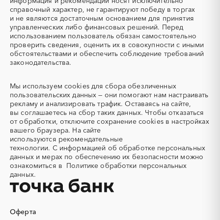
информация и рекомендации носят исключительно
Автогрейдер
Автозапчасти
справочный характер, не гарантируют победу в торгах
и не являются достаточным основанием для принятия
Автоматизация
Автомобили
управленческих либо финансовых решений. Перед
Автомобильные весы
Авторский надзор
использованием пользователь обязан самостоятельно
проверить сведения, оценить их в совокупности с иными
Автотранспорт
Автоцистерны пожарные
обстоятельствами и обеспечить соблюдение требований
Адсорбенты
Азот
законодательства.
Азотные компрессоры
Азотные станции
Акварель
Аквариумы
Мы используем
cookies
для сбора обезличенных
пользовательских данных — они помогают нам настраивать
Аккумуляторы
Алкогольная продукция
рекламу и анализировать трафик. Оставаясь на сайте,
Алмазное бурение
Алмазная резка
вы соглашаетесь на сбор таких данных. Чтобы отказаться
от обработки, отключите сохранение cookies в настройках
Алюминиевые
Алюминиевые профили
вашего браузера. На сайте
конструкции
используются
рекомендательные
Алюминий
Аммоний
технологии.
С информацией об обработке персональных
данных и мерах по обеспечению их безопасности можно
Ангар
Антенны
ознакомиться в
Политике обработки персональных
Антискалант
Антрацит
данных.
Аппараты воздушного
Аргон
охлаждения
Аренда автобусов
Аренда автомобилей
Оферта
Аренда погрузчика
Аренда помещений