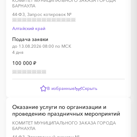
КОМИТЕТ МУНИЦИПАЛЬНОГО ЗАКАЗА ГОРОДА
БАРНАУЛА
44-ФЗ, Запрос котировок
№
░
░
░
░
░
░
░
░
░
░
░
░
░
Алтайский край
░
░
░
░
░
░
░
Подача заявки
до 13.08.2026 08:00 по МСК
4 дня
100 000 ₽
░
░
░
░
░
░
░
░
░
░
░
░
░
В избранные
Скрыть
░
░
░
░
░
░
░
Оказание услуги по организации и
проведению праздничных мероприятий
КОМИТЕТ МУНИЦИПАЛЬНОГО ЗАКАЗА ГОРОДА
БАРНАУЛА
░
░
░
░
░
░
░
░
░
░
░
░
░