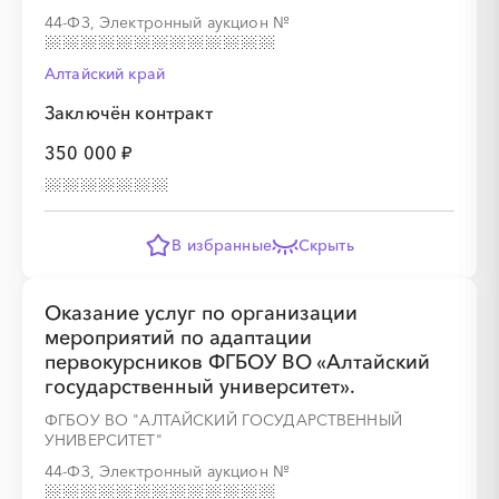
44-ФЗ, Электронный аукцион
№
░
░
░
░
░
░
░
Алтайский край
Заключён контракт
350 000 ₽
░
░
░
░
░
░
░
░
░
░
░
░
░
В избранные
Скрыть
░
░
░
░
░
░
░
Оказание услуг по организации
мероприятий по адаптации
первокурсников ФГБОУ ВО «Алтайский
░
░
░
░
░
░
░
░
░
░
░
░
░
государственный университет».
ФГБОУ ВО "АЛТАЙСКИЙ ГОСУДАРСТВЕННЫЙ
УНИВЕРСИТЕТ"
44-ФЗ, Электронный аукцион
№
░
░
░
░
░
░
░