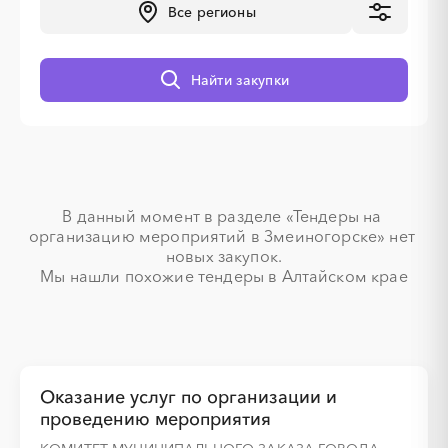
Все регионы
░
░
░
░
░
░
░
░
░
░
░
░
░
Найти закупки
░
░
░
░
░
░
░
В данный момент в разделе «Тендеры на 
организацию мероприятий в Змеиногорске» нет 
░
░
░
░
░
░
░
░
░
░
░
░
░
новых закупок.

Мы нашли похожие тендеры в Алтайском крае
░
░
░
░
░
░
░
Оказание услуг по организации и
проведению мероприятия