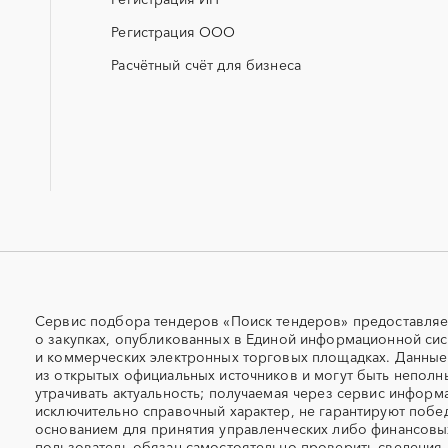
ЖКХ
ИБП
Регистрация ООО
МТР (материально-технические
НИОКР
ресурсы)
Расчётный счёт для бизнеса
ОСАГО
ПГС (песчано-гравийная 
СКС (структурированные
СКУД
кабельные системы)
УДС (установки депарафинизации
УКПГ
скважин)
Авиаперевозка
Авиационные работы
Автовозы
Автогрейдер
Автомобили
Автомобильные весы
Автоцистерны пожарные
Адсорбенты
Сервис подбора тендеров «Поиск тендеров» предоставляе
о закупках, опубликованных в Единой информационной сис
Азотные станции
Акварель
и коммерческих электронных торговых площадках. Данны
Алкогольная продукция
Алмазное бурение
из открытых официальных источников и могут быть неполн
утрачивать актуальность; получаемая через сервис информ
Алюминиевые профили
Алюминий
исключительно справочный характер, не гарантируют побед
Антенны
Антискалант
основанием для принятия управленческих либо финансов
Аргон
пользователь обязан самостоятельно проверить сведения,
Аренда автобусов