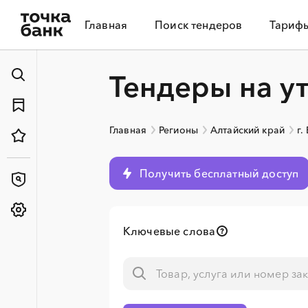
Главная
Поиск тендеров
Тариф
Тендеры на у
Главная
Регионы
Алтайский край
г.
Получить бесплатный доступ
Ключевые слова
░
░
░
░
░
░
░
░
░
░
░
░
░