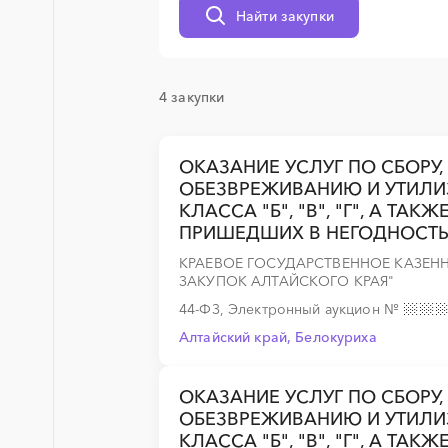
Найти закупки
░
░
░
░
░
░
░
░
░
░
░
░
░
4 закупки
ОКАЗАНИЕ УСЛУГ ПО СБОРУ,
░
░
░
░
░
░
░
ОБЕЗВРЕЖИВАНИЮ И УТИЛ
КЛАССА "Б", "В", "Г", А ТА
ПРИШЕДШИХ В НЕГОДНОСТЬ 
КРАЕВОЕ ГОСУДАРСТВЕННОЕ КАЗЕН
░
░
░
░
░
░
░
░
░
░
░
░
░
ЗАКУПОК АЛТАЙСКОГО КРАЯ"
44-ФЗ, Электронный аукцион
№
Алтайский край, Белокуриха
ОКАЗАНИЕ УСЛУГ ПО СБОРУ,
ОБЕЗВРЕЖИВАНИЮ И УТИЛ
КЛАССА "Б", "В", "Г", А ТА