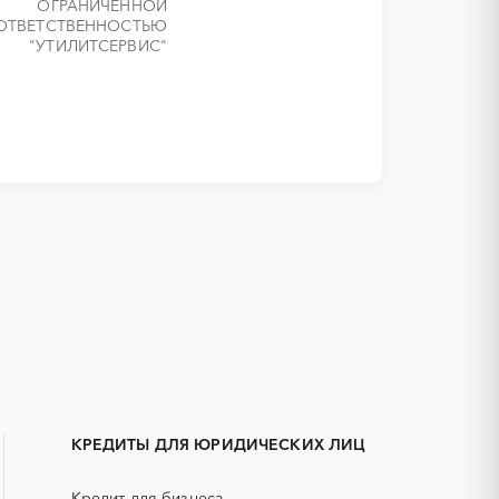
ОГРАНИЧЕННОЙ
ОТВЕТСТВЕННОСТЬЮ
"УТИЛИТСЕРВИС"
1С
IT
Бийск
АКЗ (антикоррозийная защита)
Камень-на-Оби
ГРП (гидравлический разрыв
Яровое
пласта)
КРЕДИТЫ ДЛЯ ЮРИДИЧЕСКИХ ЛИЦ
ЕГЭ
Кредит для бизнеса