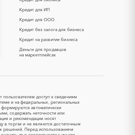
КИП (контрольно-измерительные
приборы)
Кредит для ИП
НПЗ
Кредит для ООО
смесь)
РВД (рукава высокого давления)
Кредит без залога для бизнеса
Кредит на развитие бизнеса
СОЖ (смазочно-охлаждающие
жидкости)
Деньги для продавцов
ЯТЭК
на маркетплейсах
Авиационные работы
вертолетами
Автозапчасти
Авторский надзор
Азот
т пользователям доступ к сведениям
теме и на федеральных, региональных
Аквариумы
е формируются автоматически
Алмазная резка
ыми, содержать неточности или
ация и рекомендации носят
Аммоний
у в торгах и не являются достаточным
Антрацит
ых решений. Перед использованием
 оценить их в совокупности с иными
Аренда автомобилей