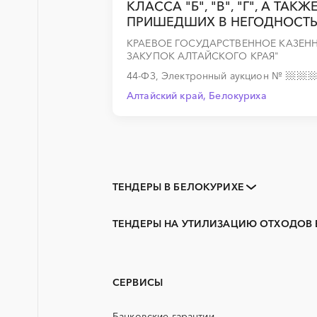
КЛАССА "Б", "В", "Г", А ТА
ПРИШЕДШИХ В НЕГОДНОСТЬ в
КРАЕВОЕ ГОСУДАРСТВЕННОЕ КАЗЕН
ЗАКУПОК АЛТАЙСКОГО КРАЯ"
44-ФЗ, Электронный аукцион
№
Алтайский край, Белокуриха
ТЕНДЕРЫ В БЕЛОКУРИХЕ
Закупки коммерческих
организаций
ТЕНДЕРЫ НА УТИЛИЗАЦИЮ ОТХОДОВ 
3D печать
Алтайский край
PR
Горняк
АЭС
Новоалтайск
СЕРВИСЫ
ГСМ
Банковские гарантии