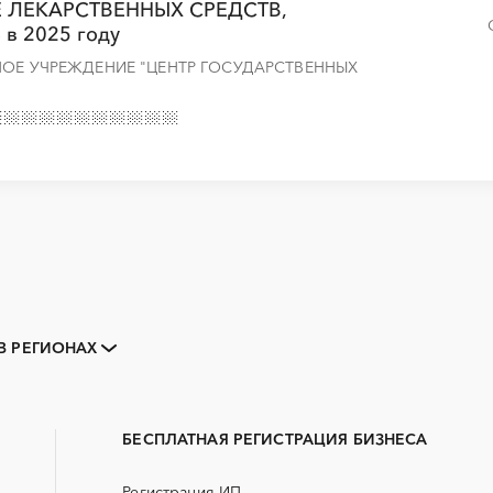
КЖЕ ЛЕКАРСТВЕННЫХ СРЕДСТВ,
 2025 году
НОЕ УЧРЕЖДЕНИЕ "ЦЕНТР ГОСУДАРСТВЕННЫХ
Закупки малого объема
Тендеры заводов
В РЕГИОНАХ
B2B
GPON
Алейск
Барнаул
Erp-системы
АЗС
Заринск
Змеиногорск
БАД (Биологически активные
ГНБ
Рубцовск
Славгород
добавки)
БЕСПЛАТНАЯ РЕГИСТРАЦИЯ БИЗНЕСА
ДВП
ДСП
Регистрация ИП