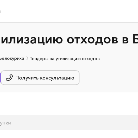
ы
тилизацию отходов в 
 Белокуриха
Тендеры на утилизацию отходов
Получить консультацию
░
░
░
░
░
░
░
░
░
░
░
░
░
░