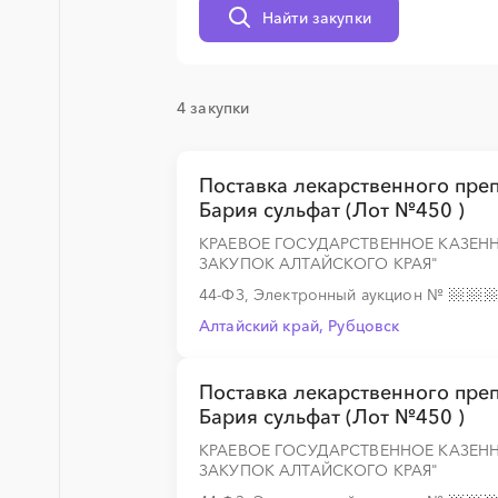
░
░
░
░
░
░
░
░
░
░
░
░
░
Найти закупки
4 закупки
░
░
░
░
░
░
░
░
░
░
░
░
░
Поставка лекарственного пре
Бария сульфат (Лот №450 )
░
░
░
░
░
░
░
░
░
░
░
░
░
КРАЕВОЕ ГОСУДАРСТВЕННОЕ КАЗЕН
ЗАКУПОК АЛТАЙСКОГО КРАЯ"
44-ФЗ, Электронный аукцион
№
Алтайский край, Рубцовск
Поставка лекарственного пре
Бария сульфат (Лот №450 )
КРАЕВОЕ ГОСУДАРСТВЕННОЕ КАЗЕН
ЗАКУПОК АЛТАЙСКОГО КРАЯ"