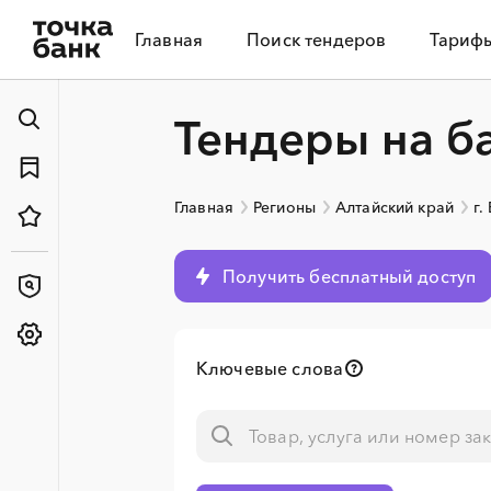
Главная
Поиск тендеров
Тариф
Тендеры на б
Главная
Регионы
Алтайский край
г.
Получить бесплатный доступ
Ключевые слова
░
░
░
░
░
░
░
░
░
░
░
░
░