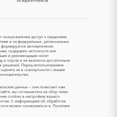
на маркетплейсах
Авиационные работы
вертолетами
Автозапчасти
Авторский надзор
Азот
т пользователям доступ к сведениям
теме и на федеральных, региональных
Аквариумы
е формируются автоматически
Алмазная резка
ыми, содержать неточности или
ация и рекомендации носят
Аммоний
у в торгах и не являются достаточным
Антрацит
ых решений. Перед использованием
 оценить их в совокупности с иными
Аренда автомобилей
конодательства.
кипажем
Арматурная сетка
ельских данных — они помогают нам
а
Асфальт
сайте, вы соглашаетесь на сбор таких
Аудиторские услуги
ение cookies в настройках вашего
огии.
С информацией об обработке
Базы данных
ности можно ознакомиться в
Политике
Башенные краны
Беспилотники