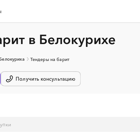
ы
арит в Белокурихе
 Белокуриха
Тендеры на барит
Получить консультацию
░
░
░
░
░
░
░
░
░
░
░
░
░
░