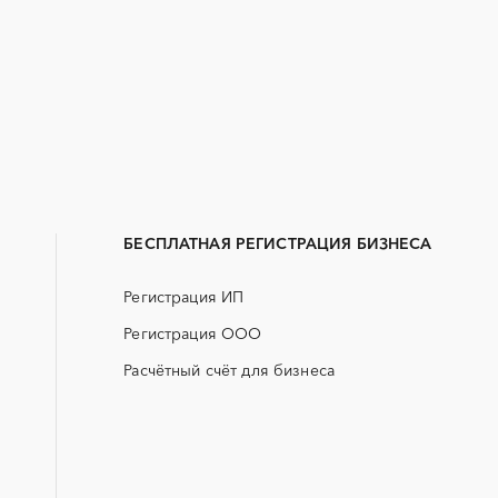
Закупки малого объема
Тендеры заводов
B2B
GPON
Алейск
Барнаул
Erp-системы
АЗС
Заринск
Змеиногорск
БАД (Биологически активные
ГНБ
Рубцовск
Славгород
добавки)
БЕСПЛАТНАЯ РЕГИСТРАЦИЯ БИЗНЕСА
ДВП
ДСП
Регистрация ИП
ЖКХ
ИБП
Регистрация ООО
МТР (материально-технические
НИОКР
ресурсы)
Расчётный счёт для бизнеса
ОСАГО
ПГС (песчано-гравийная 
СКС (структурированные
СКУД
кабельные системы)
УДС (установки депарафинизации
УКПГ