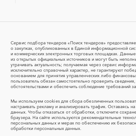
скважин)
Авиаперевозка
Авиационные работы
Автовозы
Автогрейдер
Автомобили
Автомобильные весы
Автоцистерны пожарные
Адсорбенты
Сервис подбора тендеров «Поиск тендеров» предоставляе
о закупках, опубликованных в Единой информационной сис
Азотные станции
Акварель
и коммерческих электронных торговых площадках. Данны
Алкогольная продукция
Алмазное бурение
из открытых официальных источников и могут быть неполн
утрачивать актуальность; получаемая через сервис информ
Алюминиевые профили
Алюминий
исключительно справочный характер, не гарантируют побед
Антенны
Антискалант
основанием для принятия управленческих либо финансов
Аргон
пользователь обязан самостоятельно проверить сведения,
Аренда автобусов
обстоятельствами и обеспечить соблюдение требований за
Аренда помещений
Аренда спецтехники с э
Мы используем
cookies
для сбора обезличенных пользоват
Арфы
Архитектурная подсветк
настраивать рекламу и анализировать трафик. Оставаясь на 
Аттракционы
Аудиоролики
данных. Чтобы отказаться от обработки, отключите сохран
браузера. На сайте используются
рекомендательные технол
Аутсорсинг персонала
Аутстаффинг
персональных данных и мерах по обеспечению их безопас
Бассейн
Бахилы
обработки персональных данных.
Берцы
Бескаркасный ангар