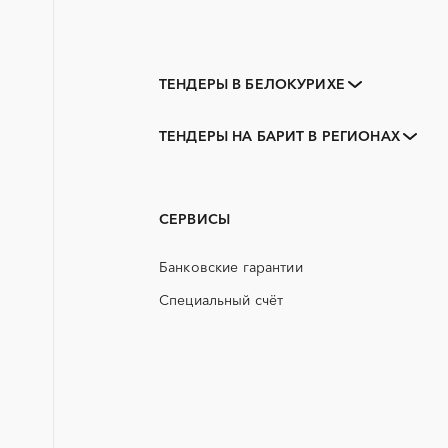
ТЕНДЕРЫ В БЕЛОКУРИХЕ
Закупки коммерческих
организаций
ТЕНДЕРЫ НА БАРИТ В РЕГИОНАХ
3D печать
Алтайский край
PR
Горняк
АЭС
Новоалтайск
СЕРВИСЫ
ГСМ
Банковские гарантии
ЖБИ
Специальный счёт
КТП
ОКР (опытно-конструкторские
работы)
СВО
ТЭН (Теплоэлектронагреватель)