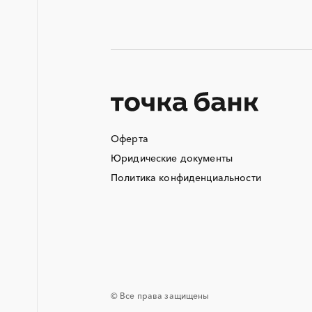
Аварийные работы
Автобус
Автоматизация
Автотранспорт
Азотные компрессоры
Аккумуляторы
Оферта
Алюминиевые конструкции
Юридические документы
Ангар
Политика конфиденциальности
Аппараты воздушного
охлаждения
Аренда погрузчика
Арматурные каркасы для свай
Асфальтирование дорог
Аутсорсинг
Баннеры
© Все права защищены
Белье