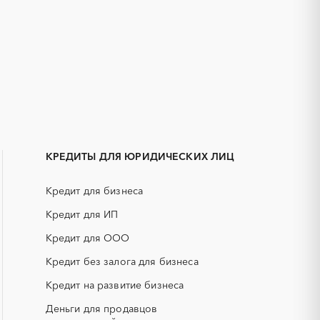
1С
IT
Бийск
АКЗ (антикоррозийная защита)
Камень-на-Оби
ГРП (гидравлический разрыв
Яровое
пласта)
КРЕДИТЫ ДЛЯ ЮРИДИЧЕСКИХ ЛИЦ
ЕГЭ
Кредит для бизнеса
КИП (контрольно-измерительные
приборы)
Кредит для ИП
НПЗ
Кредит для ООО
смесь)
РВД (рукава высокого давления)
Кредит без залога для бизнеса
Кредит на развитие бизнеса
СОЖ (смазочно-охлаждающие
жидкости)
Деньги для продавцов
ЯТЭК