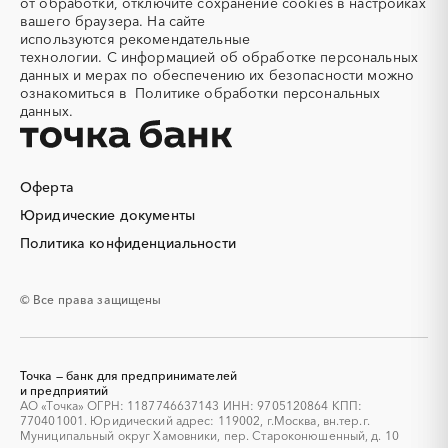
от обработки, отключите сохранение cookies в настройках
Алюминиевые
Алюминиевые профили
вашего браузера. На сайте
конструкции
используются
рекомендательные
Алюминий
Аммоний
технологии.
С информацией об обработке персональных
данных и мерах по обеспечению их безопасности можно
Ангар
Антенны
ознакомиться в
Политике обработки персональных
Антискалант
Антрацит
данных.
Аппараты воздушного
Аргон
охлаждения
Аренда автобусов
Аренда автомобилей
Оферта
Аренда погрузчика
Аренда помещений
Юридические документы
Аренда спецтехники с
Арматурная сетка
Политика конфиденциальности
экипажем
Арматурные каркасы для
Арфы
свай
© Все права защищены
Архитектурная подсветка
Асфальт
Асфальтирование дорог
Аттракционы
Аудиоролики
Аудиторские услуги
Точка — банк для предпринимателей
Аутсорсинг
и предприятий
Аутсорсинг персонала
АО «Точка» ОГРН: 1187746637143 ИНН: 9705120864 КПП:
Аутстаффинг
Базы данных
770401001. Юридический адрес: 119002, г.Москва, вн.тер.г.
Муниципальный округ Хамовники, пер. Староконюшенный, д. 10
Баннеры
Барит