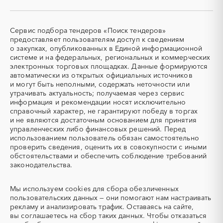
СКУД
СОЖ (смазочно-
охлаждающие жидкости)
ТЭН
УДС (установки
Сервис подбора тендеров «Поиск тендеров»
(Теплоэлектронагреватель)
депарафинизации скважин)
предоставляет пользователям доступ к сведениям
о закупках, опубликованных в Единой информационной
УКПГ
ЯТЭК
системе и на федеральных, региональных и коммерческих
Аварийные работы
Авиаперевозка
электронных торговых площадках. Данные формируются
автоматически из открытых официальных источников
Авиационные работы
Авиационные работы
и могут быть неполными, содержать неточности или
вертолетами
утрачивать актуальность; получаемая через сервис
Автобус
Автовозы
информация и рекомендации носят исключительно
Автогрейдер
Автозапчасти
справочный характер, не гарантируют победу в торгах
и не являются достаточным основанием для принятия
Автоматизация
Автомобили
управленческих либо финансовых решений. Перед
Автомобильные весы
Авторский надзор
использованием пользователь обязан самостоятельно
проверить сведения, оценить их в совокупности с иными
Автотранспорт
Автоцистерны пожарные
обстоятельствами и обеспечить соблюдение требований
Адсорбенты
Азот
законодательства.
Азотные компрессоры
Азотные станции
Акварель
Аквариумы
Мы используем
cookies
для сбора обезличенных
пользовательских данных — они помогают нам настраивать
Аккумуляторы
Алкогольная продукция
рекламу и анализировать трафик. Оставаясь на сайте,
Алмазное бурение
Алмазная резка
вы соглашаетесь на сбор таких данных. Чтобы отказаться