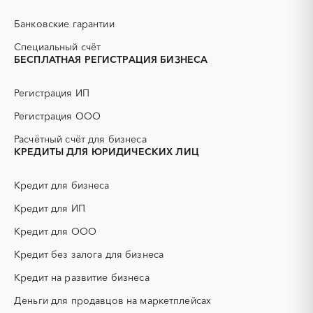
Змеиногорск
Камень-на-Оби
АЗС
АКЗ (антикоррозийная
защита)
Новоалтайск
Рубцовск
Банковские гарантии
АЭС
БАД (Биологически
Славгород
Яровое
активные добавки)
Специальный счёт
БЕСПЛАТНАЯ РЕГИСТРАЦИЯ БИЗНЕСА
ГНБ
ГРП (гидравлический
разрыв пласта)
Регистрация ИП
ГСМ
ДВП
ДСП
ЕГЭ
Регистрация ООО
ЖБИ
ЖКХ
Расчётный счёт для бизнеса
ИБП
КИП (контрольно-
КРЕДИТЫ ДЛЯ ЮРИДИЧЕСКИХ ЛИЦ
измерительные приборы)
КТП
МТР (материально-
Кредит для бизнеса
технические ресурсы)
Кредит для ИП
НИОКР
НПЗ
ОКР (опытно-
ОСАГО
Кредит для ООО
конструкторские работы)
Кредит без залога для бизнеса
ПГС (песчано-гравийная
РВД (рукава высокого
смесь)
давления)
Кредит на развитие бизнеса
СВО
СКС (структурированные
Деньги для продавцов на маркетплейсах
кабельные системы)