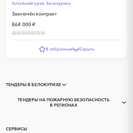
Алтайский край, Белокуриха
Заключён контракт
864 000 ₽
В избранные
Скрыть
ТЕНДЕРЫ В БЕЛОКУРИХЕ
Закупки коммерческих
Закупки малого объема
организаций
ТЕНДЕРЫ НА ПОЖАРНУЮ БЕЗОПАСНОСТЬ
Тендеры заводов
1С
В РЕГИОНАХ
Алтайский край
Алейск
3D печать
B2B
Барнаул
Бийск
GPON
IT
Горняк
Заринск
PR
Erp-системы
СЕРВИСЫ