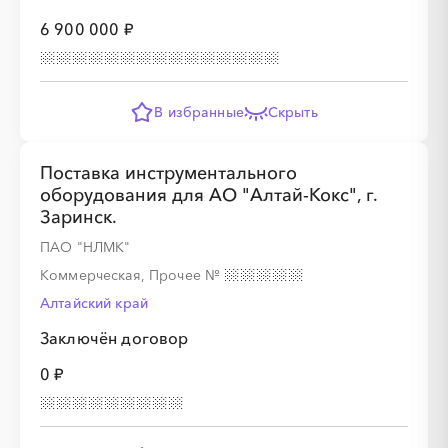
6 900 000 ₽
░
░
░
░
░
░
░
В избранные
Скрыть
░
░
░
░
░
░
░
░
░
Поставка инструментального
оборудования для АО "Алтай-Кокс", г.
░
░
░
░
░
░
░
Заринск.
ПАО "НЛМК"
Коммерческая, Прочее
№
░
░
░
░
░
░
░
░
░
░
░
░
░
░
░
Алтайский край
Заключён договор
0 ₽
░
░
░
░
░
░
░
░
░
░
░
░
░
░
░
░
░
░
░
░
░
░