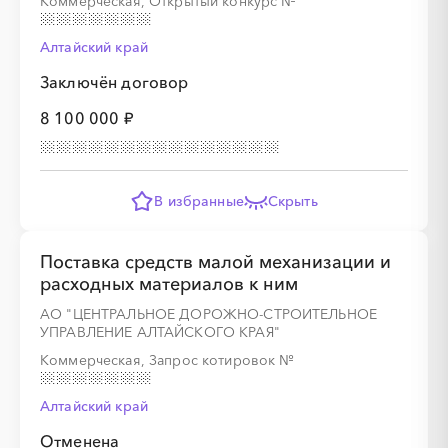
Коммерческая, Открытый конкурс
№
Алтайский край
Заключён договор
░
░
░
░
░
░
░
░
░
░
░
░
░
8 100 000 ₽
░
░
░
░
░
░
░
В избранные
Скрыть
Поставка средств малой механизации и
расходных материалов к ним
АО "ЦЕНТРАЛЬНОЕ ДОРОЖНО-СТРОИТЕЛЬНОЕ
УПРАВЛЕНИЕ АЛТАЙСКОГО КРАЯ"
░
░
░
░
░
░
░
░
░
░
░
░
░
Коммерческая, Запрос котировок
№
Алтайский край
░
░
░
░
░
░
░
Отменена