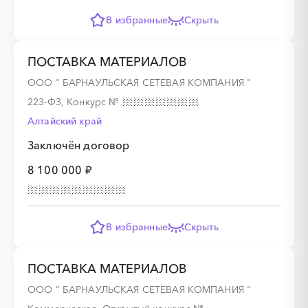
В избранные
Скрыть
░
░
░
░
░
ПОСТАВКА МАТЕРИАЛОВ
ООО " БАРНАУЛЬСКАЯ СЕТЕВАЯ КОМПАНИЯ "
░
░
░
░
░
░
░
░
░
223-ФЗ, Конкурс
№
Алтайский край
Заключён договор
░
░
░
░
8 100 000 ₽
░
░
░
░
░
░
░
░
В избранные
Скрыть
░
░
░
░
ПОСТАВКА МАТЕРИАЛОВ
ООО " БАРНАУЛЬСКАЯ СЕТЕВАЯ КОМПАНИЯ "
░
░
░
░
░
░
░
░