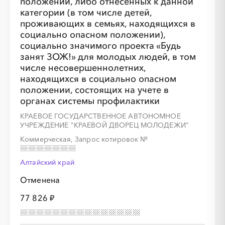
положении, либо отнесенных к данной
░
░
░
░
░
░
░
категории (в том числе детей,
проживающих в семьях, находящихся в
социально опасном положении),
░
░
░
░
░
░
░
░
░
░
░
░
░
░
░
социально значимого проекта «Будь
занят ЗОЖ!» для молодых людей, в том
числе несовершеннолетних,
находящихся в социально опасном
положении, состоящих на учете в
░
░
░
░
░
░
░
органах системы профилактики
КРАЕВОЕ ГОСУДАРСТВЕННОЕ АВТОНОМНОЕ
УЧРЕЖДЕНИЕ "КРАЕВОЙ ДВОРЕЦ МОЛОДЕЖИ"
░
░
░
░
░
░
░
░
░
░
░
░
░
░
░
Коммерческая, Запрос котировок
№
Алтайский край
Отменена
░
░
░
░
░
77 826 ₽
░
░
░
░
░
░
░
░
░