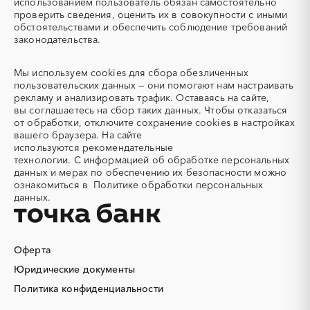
использованием пользователь обязан самостоятельно
Автомобильные весы
Авторский надзор
проверить сведения, оценить их в совокупности с иными
обстоятельствами и обеспечить соблюдение требований
Автотранспорт
Автоцистерны пожарные
законодательства.
Адсорбенты
Азот
Азотные компрессоры
Азотные станции
Мы используем
cookies
для сбора обезличенных
Акварель
Аквариумы
пользовательских данных — они помогают нам настраивать
рекламу и анализировать трафик. Оставаясь на сайте,
Аккумуляторы
Алкогольная продукция
вы соглашаетесь на сбор таких данных. Чтобы отказаться
Алмазное бурение
Алмазная резка
от обработки, отключите сохранение cookies в настройках
вашего браузера. На сайте
Алюминиевые
Алюминиевые профили
используются
рекомендательные
конструкции
технологии.
С информацией об обработке персональных
Алюминий
Аммоний
данных и мерах по обеспечению их безопасности можно
ознакомиться в
Политике обработки персональных
Ангар
Антенны
данных.
Антискалант
Антрацит
Аппараты воздушного
Аргон
охлаждения
Оферта
Аренда автобусов
Аренда автомобилей
Юридические документы
Аренда погрузчика
Аренда помещений
Аренда спецтехники с
Арматурная сетка
Политика конфиденциальности
экипажем