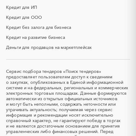
КТП
МТР (материально-
технические ресурсы)
Кредит для ИП
НИОКР
НПЗ
Кредит для ООО
ОКР (опытно-
ОСАГО
конструкторские работы)
Кредит без залога для бизнеса
ПГС (песчано-гравийная
РВД (рукава высокого
Кредит на развитие бизнеса
смесь)
давления)
Деньги для продавцов на маркетплейсах
СВО
СКС (структурированные
кабельные системы)
СКУД
СОЖ (смазочно-
охлаждающие жидкости)
Сервис подбора тендеров «Поиск тендеров»
ТЭН
УДС (установки
предоставляет пользователям доступ к сведениям
(Теплоэлектронагреватель)
депарафинизации скважин)
о закупках, опубликованных в Единой информационной
системе и на федеральных, региональных и коммерческих
УКПГ
ЯТЭК
электронных торговых площадках. Данные формируются
Аварийные работы
Авиаперевозка
автоматически из открытых официальных источников
Авиационные работы
Авиационные работы
и могут быть неполными, содержать неточности или
вертолетами
утрачивать актуальность; получаемая через сервис
информация и рекомендации носят исключительно
Автобус
Автовозы
справочный характер, не гарантируют победу в торгах
Автогрейдер
Автозапчасти
и не являются достаточным основанием для принятия
управленческих либо финансовых решений. Перед
Автоматизация
Автомобили