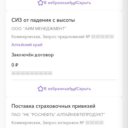
В избранные
Скрыть
СИЗ от падения с высоты
ООО "АИМ МЕНЕДЖМЕНТ"
░
░
░
░
░
░
░
░
░
░
░
░
░
Коммерческая, Запрос предложений
№
Алтайский край
Заключён договор
░
░
░
░
░
░
░
0 ₽
В избранные
Скрыть
░
░
░
░
░
░
░
░
░
░
░
░
░
Поставка страховочных привязей
░
░
░
░
░
░
░
ПАО "НК "РОСНЕФТЬ"-АЛТАЙНЕФТЕПРОДУКТ"
Коммерческая, Запрос котировок
№