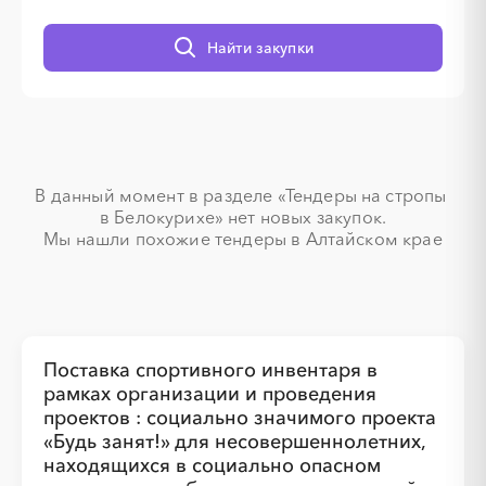
Найти закупки
░
░
░
░
░
░
░
В данный момент в разделе «Тендеры на стропы 
в Белокурихе» нет новых закупок.

░
░
░
░
░
░
░
░
░
░
░
░
░
░
░
Мы нашли похожие тендеры в Алтайском крае
░
░
░
░
░
░
░
Поставка спортивного инвентаря в
рамках организации и проведения
░
░
░
░
░
░
░
░
░
проектов : социально значимого проекта
«Будь занят!» для несовершеннолетних,
находящихся в социально опасном