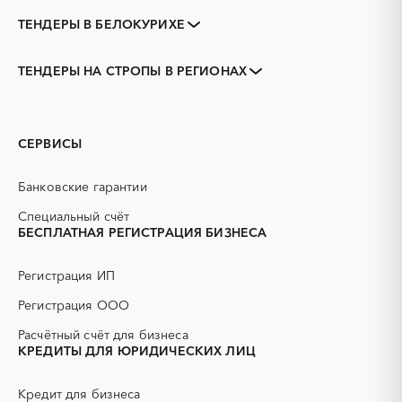
ТЕНДЕРЫ В БЕЛОКУРИХЕ
Закупки коммерческих
Закупки малого объема
организаций
ТЕНДЕРЫ НА СТРОПЫ В РЕГИОНАХ
Тендеры заводов
1С
Алтайский край
Алейск
3D печать
B2B
Барнаул
Бийск
GPON
IT
Горняк
Заринск
СЕРВИСЫ
PR
Erp-системы
Змеиногорск
Камень-на-Оби
АЗС
АКЗ (антикоррозийная
Новоалтайск
Рубцовск
Банковские гарантии
защита)
Славгород
Яровое
АЭС
БАД (Биологически
Специальный счёт
активные добавки)
БЕСПЛАТНАЯ РЕГИСТРАЦИЯ БИЗНЕСА
ГНБ
ГРП (гидравлический
разрыв пласта)
Регистрация ИП
ГСМ
ДВП
Регистрация ООО
ДСП
ЕГЭ
Расчётный счёт для бизнеса
ЖБИ
ЖКХ
КРЕДИТЫ ДЛЯ ЮРИДИЧЕСКИХ ЛИЦ
ИБП
КИП (контрольно-
измерительные приборы)
Кредит для бизнеса