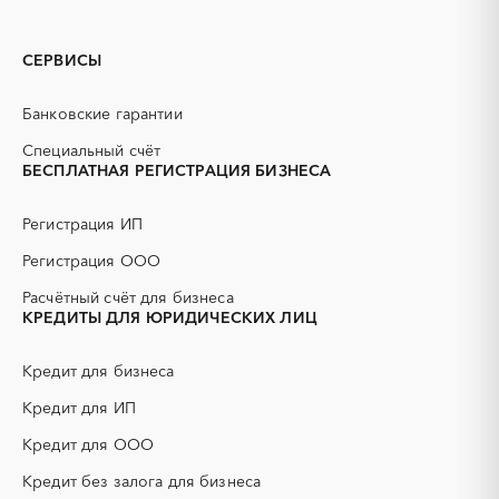
3D печать
B2B
Барнаул
Бийск
GPON
IT
Горняк
Заринск
СЕРВИСЫ
PR
Erp-системы
Змеиногорск
Камень-на-Оби
АЗС
АКЗ (антикоррозийная
Новоалтайск
Рубцовск
Банковские гарантии
защита)
Славгород
Яровое
АЭС
БАД (Биологически
Специальный счёт
активные добавки)
БЕСПЛАТНАЯ РЕГИСТРАЦИЯ БИЗНЕСА
ГНБ
ГРП (гидравлический
разрыв пласта)
Регистрация ИП
ГСМ
ДВП
Регистрация ООО
ДСП
ЕГЭ
Расчётный счёт для бизнеса
ЖБИ
ЖКХ
КРЕДИТЫ ДЛЯ ЮРИДИЧЕСКИХ ЛИЦ
ИБП
КИП (контрольно-
измерительные приборы)
Кредит для бизнеса
КТП
МТР (материально-
технические ресурсы)
Кредит для ИП
НИОКР
НПЗ
Кредит для ООО
ОКР (опытно-
ОСАГО
конструкторские работы)
Кредит без залога для бизнеса