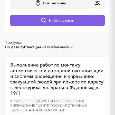
Все регионы
░
░
░
░
░
░
░
░
░
░
░
░
░
Найти закупки
░
░
░
░
░
░
░
1 закупка
По дате публикации
По убыванию
Выполнение работ по монтажу
автоматической пожарной сигнализации
и системы оповещения и управления
эвакуацией людей при пожаре по адресу:
г. Белокуриха, ул. Братьев Ждановых, д.
19/1
КРАЕВОЕ ГОСУДАРСТВЕННОЕ КАЗЕННОЕ
УЧРЕЖДЕНИЕ "ЦЕНТР ГОСУДАРСТВЕННЫХ
ЗАКУПОК АЛТАЙСКОГО КРАЯ"