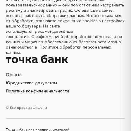
Акварель
Аквариумы
пользовательских данных — они помогают нам настраивать
рекламу и анализировать трафик. Оставаясь на сайте,
Аккумуляторы
Алкогольная продукция
вы соглашаетесь на сбор таких данных. Чтобы отказаться
Алмазное бурение
Алмазная резка
от обработки, отключите сохранение cookies в настройках
вашего браузера. На сайте
Алюминиевые
Алюминиевые профили
используются
рекомендательные
конструкции
технологии.
С информацией об обработке персональных
Алюминий
Аммоний
данных и мерах по обеспечению их безопасности можно
ознакомиться в
Политике обработки персональных
Ангар
Антенны
данных.
Антискалант
Антрацит
Аппараты воздушного
Аргон
охлаждения
Оферта
Аренда автобусов
Аренда автомобилей
Юридические документы
Аренда погрузчика
Аренда помещений
Аренда спецтехники с
Арматурная сетка
Политика конфиденциальности
экипажем
Арматурные каркасы для
Арфы
© Все права защищены
свай
Архитектурная подсветка
Асфальт
Асфальтирование дорог
Аттракционы
Точка — банк для предпринимателей