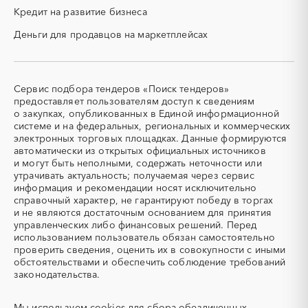
ПГС (песчано-гравийная
РВД (рукава высокого
Кредит на развитие бизнеса
смесь)
давления)
Деньги для продавцов на маркетплейсах
СВО
СКС (структурированные
кабельные системы)
СКУД
СОЖ (смазочно-
охлаждающие жидкости)
Сервис подбора тендеров «Поиск тендеров»
ТЭН
УДС (установки
предоставляет пользователям доступ к сведениям
(Теплоэлектронагреватель)
депарафинизации скважин)
о закупках, опубликованных в Единой информационной
системе и на федеральных, региональных и коммерческих
УКПГ
ЯТЭК
электронных торговых площадках. Данные формируются
Аварийные работы
Авиаперевозка
автоматически из открытых официальных источников
Авиационные работы
Авиационные работы
и могут быть неполными, содержать неточности или
вертолетами
утрачивать актуальность; получаемая через сервис
информация и рекомендации носят исключительно
Автобус
Автовозы
справочный характер, не гарантируют победу в торгах
Автогрейдер
Автозапчасти
и не являются достаточным основанием для принятия
управленческих либо финансовых решений. Перед
Автоматизация
Автомобили
использованием пользователь обязан самостоятельно
Автомобильные весы
Авторский надзор
проверить сведения, оценить их в совокупности с иными
обстоятельствами и обеспечить соблюдение требований
Автотранспорт
Автоцистерны пожарные
законодательства.
Адсорбенты
Азот
Азотные компрессоры
Азотные станции
Мы используем
cookies
для сбора обезличенных