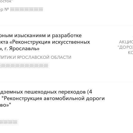
осток"
ор
№
рным изысканиям и разработке
кта «Реконструкция искусственных
АКЦИ
"ДОРО
, г. Ярославль»
К
ЛИТИКИ ЯРОСЛАВСКОЙ ОБЛАСТИ
адземных пешеходных переходов (4
а "Реконструкция автомобильной дороги
во»"