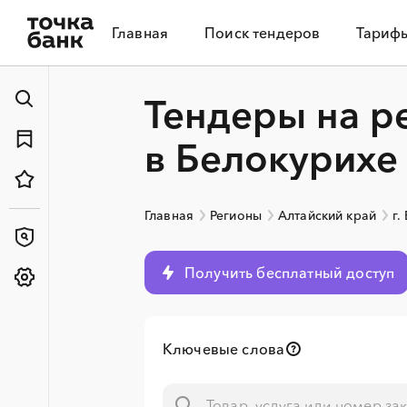
Главная
Поиск тендеров
Тариф
Тендеры на р
в Белокурихе
Главная
Регионы
Алтайский край
г.
Получить бесплатный доступ
Ключевые слова
░
░
░
░
░
░
░