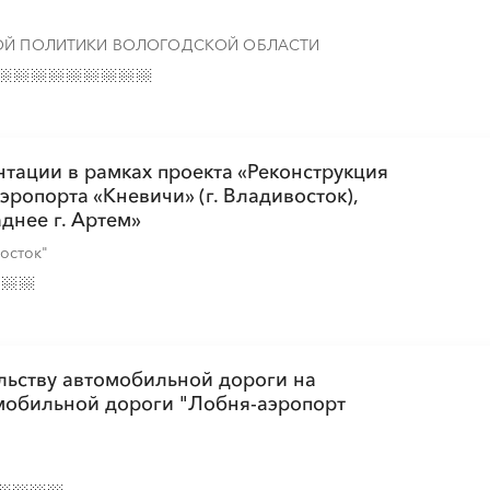
НОЙ ПОЛИТИКИ ВОЛОГОДСКОЙ ОБЛАСТИ
░
░
░
░
░
░
░
░
░
░
░
░
░
░
░
тации в рамках проекта «Реконструкция
ропорта «Кневичи» (г. Владивосток),
░
░
░
░
░
░
░
░
░
░
░
░
░
░
░
днее г. Артем»
осток"
░
░
░
░
░
░
░
░
░
░
░
льству автомобильной дороги на
омобильной дороги "Лобня-аэропорт
░
░
░
░
░
░
░
░
░
░
░
░
░
░
░