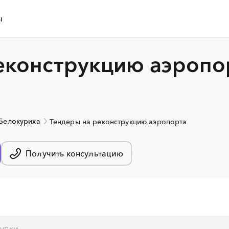
ы
еконструкцию аэропо
 Белокуриха
Тендеры на реконструкцию аэропорта
Получить консультацию
░
░
░
░
░
░
░
░
░
░
░
░
░
░
░