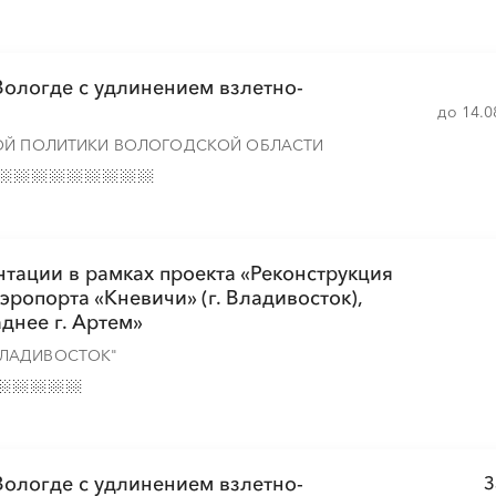
░
░
░
░
░
░
░
░
░
░
░
░
░
░
░
 Вологде с удлинением взлетно-
до 14.0
НОЙ ПОЛИТИКИ ВОЛОГОДСКОЙ ОБЛАСТИ
░
░
░
░
░
░
░
░
░
░
░
░
░
░
░
░
░
░
░
░
░
░
░
тации в рамках проекта «Реконструкция
░
░
░
░
░
░
░
ропорта «Кневичи» (г. Владивосток),
днее г. Артем»
ВЛАДИВОСТОК"
░
░
░
░
░
░
░
░
░
 Вологде с удлинением взлетно-
З
░
░
░
░
░
░
░
░
░
░
░
░
░
░
░