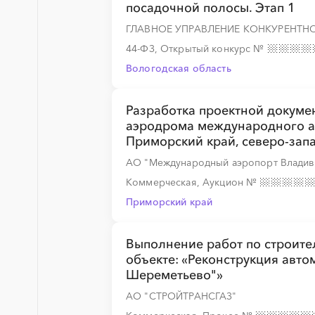
посадочной полосы. Этап 1
░
░
░
░
░
░
░
░
░
ГЛАВНОЕ УПРАВЛЕНИЕ КОНКУРЕНТ
44-ФЗ, Открытый конкурс
№
Вологодская область
░
░
░
░
░
Разработка проектной докумен
аэродрома международного аэ
Приморский край, северо-запа
АО "Международный аэропорт Владив
░
░
░
░
░
░
░
Коммерческая, Аукцион
№
Приморский край
░
░
░
░
░
░
░
░
░
░
░
░
░
Выполнение работ по строите
объекте: «Реконструкция авт
Шереметьево"»
АО "СТРОЙТРАНСГАЗ"
░
░
░
░
░
░
░
░
░