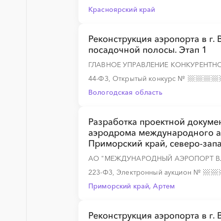
░
░
░
░
░
░
░
░
░
Красноярский край
Реконструкция аэропорта в г.
░
░
░
░
░
посадочной полосы. Этап 1
ГЛАВНОЕ УПРАВЛЕНИЕ КОНКУРЕНТ
44-ФЗ, Открытый конкурс
№
░
░
░
░
░
░
░
░
░
Вологодская область
Разработка проектной докумен
░
░
░
░
░
аэродрома международного аэ
Приморский край, северо-запа
АО "МЕЖДУНАРОДНЫЙ АЭРОПОРТ 
223-ФЗ, Электронный аукцион
№
Приморский край, Артем
░
░
░
░
░
░
░
Реконструкция аэропорта в г.