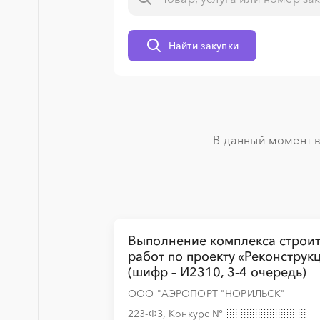
Найти закупки
░
░
░
░
░
░
░
░
░
░
░
░
░
░
░
░
░
░
░
░
В данный момент в
░
░
░
░
░
░
░
░
░
░
░
░
░
Выполнение комплекса строи
░
░
░
░
░
░
░
работ по проекту «Реконструк
(шифр – И2310, 3-4 очередь)
ООО "АЭРОПОРТ "НОРИЛЬСК"
223-ФЗ, Конкурс
№