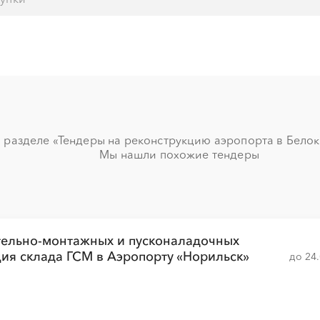
░
░
░
░
░
░
░
░
░
░
░
░
░
░
░
░
 разделе «Тендеры на реконструкцию аэропорта в Белоку
Мы нашли похожие тендеры
░
░
░
░
░
░
░
░
░
░
░
░
░
░
░
░
░
░
░
░
░
░
тельно-монтажных и пусконаладочных
ция склада ГСМ в Аэропорту «Норильск»
до 24
░
░
░
░
░
░
░
░
░
░
░
░
░
░
░