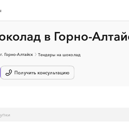
ы
околад в Горно-Алтай
г. Горно-Алтайск
Тендеры на шоколад
Получить консультацию
░
░
░
░
░
░
░
░
░
░
░
░
░
░
░
░
░
░
░
░
░
░