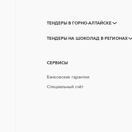
ТЕНДЕРЫ В ГОРНО-АЛТАЙСКЕ
Закупки коммерческих
организаций
ТЕНДЕРЫ НА ШОКОЛАД В РЕГИОНАХ
3D печать
Алтай
PR
АЭС
СЕРВИСЫ
ГСМ
Банковские гарантии
ЖБИ
Специальный счёт
КТП
ОКР (опытно-конструкторские
работы)
СВО
ТЭН (Теплоэлектронагреватель)