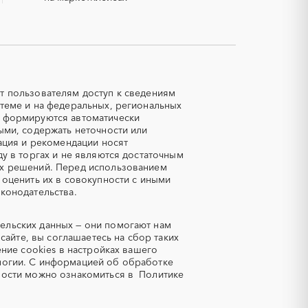
Авиационные работы
вертолетами
Автозапчасти
Авторский надзор
Азот
т пользователям доступ к сведениям
теме и на федеральных, региональных
Аквариумы
е формируются автоматически
Алмазная резка
ыми, содержать неточности или
ация и рекомендации носят
Аммоний
у в торгах и не являются достаточным
Антрацит
ых решений. Перед использованием
 оценить их в совокупности с иными
Аренда автомобилей
конодательства.
кипажем
Арматурная сетка
ельских данных — они помогают нам
а
Асфальт
сайте, вы соглашаетесь на сбор таких
Аудиторские услуги
ение cookies в настройках вашего
огии.
С информацией об обработке
Базы данных
ности можно ознакомиться в
Политике
Бахилы
Бескаркасный ангар