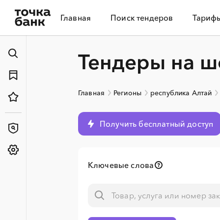
Главная
Поиск тендеров
Тариф
Тендеры на ш
Главная
Регионы
республика Алтай
Получить бесплатный доступ
Ключевые слова
░
░
░
░
░
░
░
░
░
░
░
░
░
░
░
░
░
░
░
░
░
░
░
░
░
░