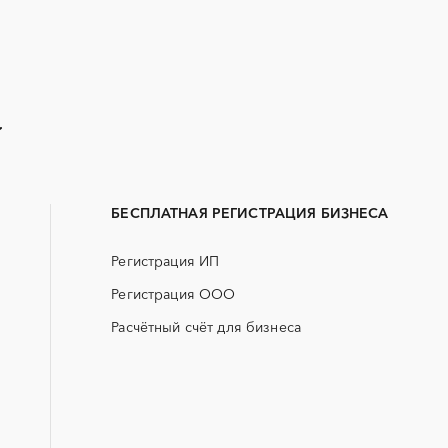
Закупки малого объема
Тендеры заводов
B2B
GPON
Erp-системы
АЗС
БАД (Биологически активные
ГНБ
добавки)
БЕСПЛАТНАЯ РЕГИСТРАЦИЯ БИЗНЕСА
ДВП
ДСП
Регистрация ИП
ЖКХ
ИБП
Регистрация ООО
МТР (материально-технические
НИОКР
ресурсы)
Расчётный счёт для бизнеса
ОСАГО
ПГС (песчано-гравийная 
СКС (структурированные
СКУД
кабельные системы)
УДС (установки депарафинизации
УКПГ