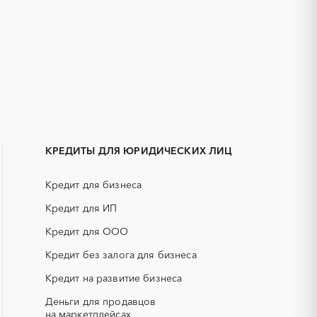
1С
IT
АКЗ (антикоррозийная защита)
ГРП (гидравлический разрыв
пласта)
КРЕДИТЫ ДЛЯ ЮРИДИЧЕСКИХ ЛИЦ
ЕГЭ
Кредит для бизнеса
КИП (контрольно-измерительные
приборы)
Кредит для ИП
НПЗ
Кредит для ООО
смесь)
РВД (рукава высокого давления)
Кредит без залога для бизнеса
Кредит на развитие бизнеса
СОЖ (смазочно-охлаждающие
жидкости)
Деньги для продавцов
ЯТЭК
на маркетплейсах