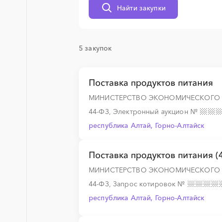
Найти закупки
░
░
░
░
░
░
░
░
░
░
░
░
░
5 закупок
░
░
░
░
░
░
░
░
░
░
░
░
░
Поставка продуктов питания
░
░
░
░
░
░
░
░
░
░
░
░
░
МИНИСТЕРСТВО ЭКОНОМИЧЕСКОГО Р
44-ФЗ, Электронный аукцион
№
республика Алтай, Горно-Алтайск
Поставка продуктов питания (
МИНИСТЕРСТВО ЭКОНОМИЧЕСКОГО Р
44-ФЗ, Запрос котировок
№
республика Алтай, Горно-Алтайск