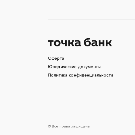
Аварийные работы
Автобус
Автоматизация
Автотранспорт
Азотные компрессоры
Аккумуляторы
Оферта
Алюминиевые конструкции
Юридические документы
Ангар
Политика конфиденциальности
Аппараты воздушного
охлаждения
Аренда погрузчика
Арматурные каркасы для свай
Асфальтирование дорог
Аутсорсинг
Баннеры
© Все права защищены
Башенные краны