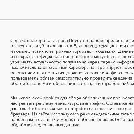
скважин)
Авиаперевозка
Авиационные работы
Автовозы
Автогрейдер
Автомобили
Автомобильные весы
Автоцистерны пожарные
Адсорбенты
Сервис подбора тендеров «Поиск тендеров» предоставляе
о закупках, опубликованных в Единой информационной сис
Азотные станции
Акварель
и коммерческих электронных торговых площадках. Данны
Алкогольная продукция
Алмазное бурение
из открытых официальных источников и могут быть неполн
утрачивать актуальность; получаемая через сервис информ
Алюминиевые профили
Алюминий
исключительно справочный характер, не гарантируют побед
Антенны
Антискалант
основанием для принятия управленческих либо финансов
Аргон
пользователь обязан самостоятельно проверить сведения,
Аренда автобусов
обстоятельствами и обеспечить соблюдение требований за
Аренда помещений
Аренда спецтехники с э
Мы используем
cookies
для сбора обезличенных пользоват
Арфы
Архитектурная подсветк
настраивать рекламу и анализировать трафик. Оставаясь на 
Аттракционы
Аудиоролики
данных. Чтобы отказаться от обработки, отключите сохран
браузера. На сайте используются
рекомендательные технол
Аутсорсинг персонала
Аутстаффинг
персональных данных и мерах по обеспечению их безопас
Барит
Бассейн
обработки персональных данных.
Белье
Берцы