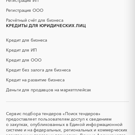
Регистрация ИП
ГСМ
ДВП
Регистрация ООО
ДСП
ЕГЭ
Расчётный счёт для бизнеса
ЖБИ
ЖКХ
КРЕДИТЫ ДЛЯ ЮРИДИЧЕСКИХ ЛИЦ
ИБП
КИП (контрольно-
измерительные приборы)
Кредит для бизнеса
КТП
МТР (материально-
технические ресурсы)
Кредит для ИП
НИОКР
НПЗ
Кредит для ООО
ОКР (опытно-
ОСАГО
конструкторские работы)
Кредит без залога для бизнеса
ПГС (песчано-гравийная
РВД (рукава высокого
Кредит на развитие бизнеса
смесь)
давления)
Деньги для продавцов на маркетплейсах
СВО
СКС (структурированные
кабельные системы)
СКУД
СОЖ (смазочно-
охлаждающие жидкости)
Сервис подбора тендеров «Поиск тендеров»
ТЭН
УДС (установки
предоставляет пользователям доступ к сведениям
(Теплоэлектронагреватель)
депарафинизации скважин)
о закупках, опубликованных в Единой информационной
системе и на федеральных, региональных и коммерческих
УКПГ
ЯТЭК