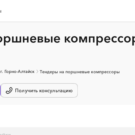
ы
оршневые компрессор
г. Горно-Алтайск
Тендеры на поршневые компрессоры
Получить консультацию
░
░
░
░
░
░
░
░
░