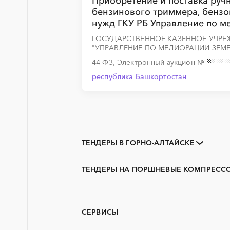
Приобретение и поставка ручн
бензинового триммера, бензо
нужд ГКУ РБ Управление по м
ГОСУДАРСТВЕННОЕ КАЗЕННОЕ УЧР
"УПРАВЛЕНИЕ ПО МЕЛИОРАЦИИ ЗЕМЕ
44-ФЗ, Электронный аукцион
№
республика Башкортостан
ТЕНДЕРЫ В ГОРНО-АЛТАЙСКЕ
Закупки коммерческих
организаций
ТЕНДЕРЫ НА ПОРШНЕВЫЕ КОМПРЕССО
3D печать
Алтай
PR
АЭС
СЕРВИСЫ
ГСМ