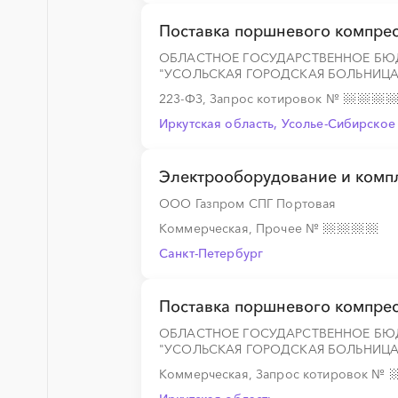
░
░
░
░
░
░
░
░
░
░
░
░
░
Поставка поршневого компре
ОБЛАСТНОЕ ГОСУДАРСТВЕННОЕ БЮ
"УСОЛЬСКАЯ ГОРОДСКАЯ БОЛЬНИЦА
223-ФЗ, Запрос котировок
№
░
░
░
░
░
Иркутская область, Усолье-Сибирское
Электрооборудование и комп
░
░
░
░
░
░
░
░
░
░
░
░
░
ООО Газпром СПГ Портовая
Коммерческая, Прочее
№
Санкт-Петербург
░
░
░
░
░
Поставка поршневого компре
ОБЛАСТНОЕ ГОСУДАРСТВЕННОЕ БЮ
░
░
░
░
░
░
░
░
░
░
░
░
░
"УСОЛЬСКАЯ ГОРОДСКАЯ БОЛЬНИЦА
Коммерческая, Запрос котировок
№