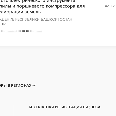
ого электрического инструмента,
пилы и поршневого компрессора для
до 12
елиорации земель
ЕЖДЕНИЕ РЕСПУБЛИКИ БАШКОРТОСТАН
ЛЬ"
Закупки малого объема
Тендеры заводов
РЫ В РЕГИОНАХ
B2B
GPON
Erp-системы
АЗС
БАД (Биологически активные
ГНБ
добавки)
БЕСПЛАТНАЯ РЕГИСТРАЦИЯ БИЗНЕСА
ДВП
ДСП