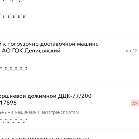
й к погрузочно доставочной машине
я АО ГОК Денисовский
до 12
№
 поршневой дожимной ДДК-77/200
117896
до 
льными машинами и автотранспортом
№