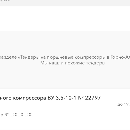
░
░
░
░
░
░
░
░
░
░
░
░
░
░
░
░
░
░
░
░
░
░
░
░
░
░
░
░
░
░
░
░
разделе «Тендеры на поршневые компрессоры в Горно-Алт
░
░
░
░
░
░
░
Мы нашли похожие тендеры
░
░
░
░
░
░
░
ного компрессора ВУ 3,5-10-1 № 22797
░
░
░
░
░
░
░
░
до 19
ор
№
░
░
░
░
░
░
░
░
░
░
░