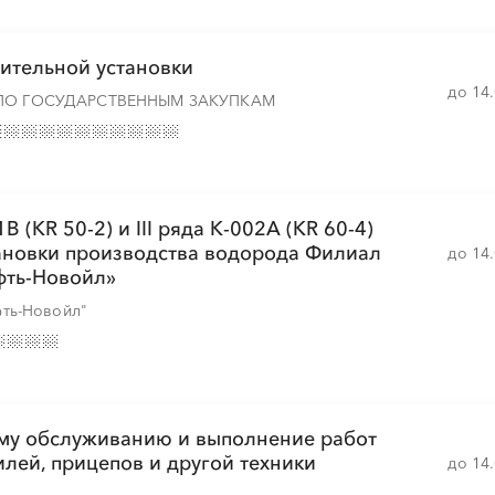
ительной установки
до 14
░
░
░
░
░
░
░
░
ПО ГОСУДАРСТВЕННЫМ ЗАКУПКАМ
░
░
░
░
░
░
 (KR 50-2) и III ряда К-002А (KR 60-4)
ановки производства водорода Филиал
до 14
░
░
░
░
░
░
░
░
░
░
░
░
░
фть-Новойл»
ть-Новойл"
ому обслуживанию и выполнение работ
лей, прицепов и другой техники
до 14