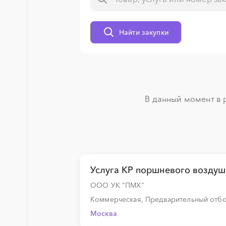
░
░
░
░
░
░
░
Найти закупки
░
░
░
░
В данный момент в 
░
░
░
░
░
░
░
░
░
░
░
░
░
░
░
░
░
░
░
░
Услуга КР поршневого воздуш
ООО УК "ПМХ"
░
░
░
░
Коммерческая, Предварительный отб
Москва