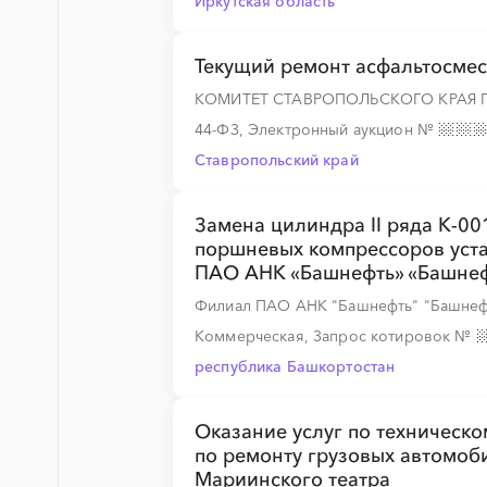
Иркутская область
░
░
░
░
░
░
Текущий ремонт асфальтосмес
КОМИТЕТ СТАВРОПОЛЬСКОГО КРАЯ 
░
░
░
░
░
44-ФЗ, Электронный аукцион
№
Ставропольский край
░
░
░
░
░
Замена цилиндра II ряда К-001В
поршневых компрессоров уст
ПАО АНК «Башнефть» «Башне
Филиал ПАО АНК "Башнефть" "Башнеф
░
░
░
░
░
░
░
░
░
░
░
░
░
Коммерческая, Запрос котировок
№
республика Башкортостан
Оказание услуг по техническ
по ремонту грузовых автомоби
Мариинского театра