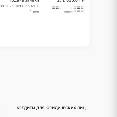
Подача заявки
272 026,01 ₽
.08.2026 08:00 по МСК
4 дня
1С
IT
АКЗ (антикоррозийная защита)
ГРП (гидравлический разрыв
пласта)
КРЕДИТЫ ДЛЯ ЮРИДИЧЕСКИХ ЛИЦ
ЕГЭ