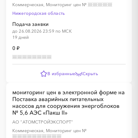
Коммерческая, Мониторинг цен
№
Нижегородская область
░
░
░
░
░
░
░
░
░
░
░
░
░
░
░
Подача заявки
до 26.08.2026 23:59 по МСК
19 дней
0 ₽
░
░
░
░
░
В избранные
Скрыть
мониторинг цен в электронной форме на
░
░
░
░
░
░
░
░
░
Поставка аварийных питательных
насосов для сооружения энергоблоков
№ 5,6 АЭС «Пакш II»
АО "АТОМСТРОЙЭКСПОРТ"
Коммерческая, Мониторинг цен
№
░
░
░
░
░
░
░
░
░
░
░
░
░