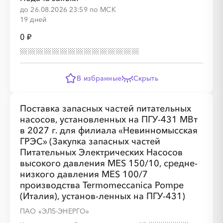
░
░
░
░
░
░
░
до 26.08.2026 23:59 по МСК
19 дней
0 ₽
░
░
░
░
░
░
░
░
░
В избранные
Скрыть
Поставка запасных частей питательных
░
░
░
░
░
насосов, установленных на ПГУ-431 МВт
в 2027 г. для филиала «Невинномысская
ГРЭС» (Закупка запасных частей
Питательных Электрических Насосов
░
░
░
░
░
░
░
░
░
высокого давления MES 150/10, средне-
низкого давления MES 100/7
производства Termomeccanica Pompe
(Италия), установ-ленных на ПГУ-431)
ПАО «ЭЛ5-ЭНЕРГО»
░
░
░
░
░
░
░