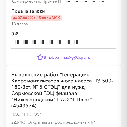
Коммерческая, Прочее
№
░
░
░
░
░
Подача заявки
до 07.08.2026 15:00 по МСК
░
░
░
░
░
░
░
░
░
13 часов
0 ₽
В избранные
Скрыть
░
░
░
░
░
░
░
░
░
░
░
░
░
Выполнение работ "Генерация.
░
░
░
░
░
░
░
░
░
░
░
░
░
░
░
Капремонт питательного насоса ПЭ 500-
180-3ст. № 5 СТЭЦ" для нужд
Сормовской ТЭЦ филиала
"Нижегородский" ПАО "Т Плюс"
(4543574)
ПАО "Т ПЛЮС"
223-ФЗ, Открытый запрос предложений
№