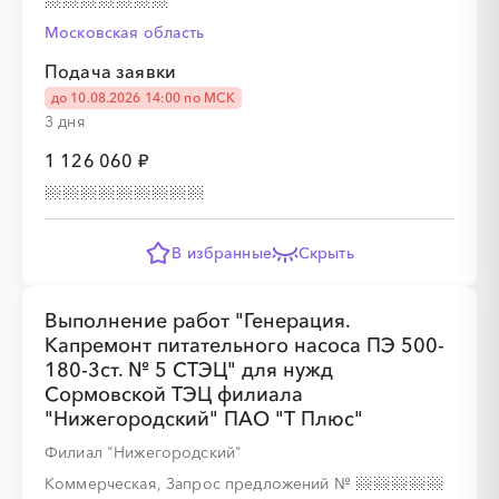
░
░
░
░
░
░
░
░
░
░
░
░
░
Московская область
Подача заявки
до 10.08.2026 14:00 по МСК
░
░
░
░
░
░
░
░
░
░
░
░
░
3 дня
1 126 060 ₽
В избранные
Скрыть
Выполнение работ "Генерация.
Капремонт питательного насоса ПЭ 500-
180-3ст. № 5 СТЭЦ" для нужд
Сормовской ТЭЦ филиала
"Нижегородский" ПАО "Т Плюс"
Филиал "Нижегородский"
Коммерческая, Запрос предложений
№