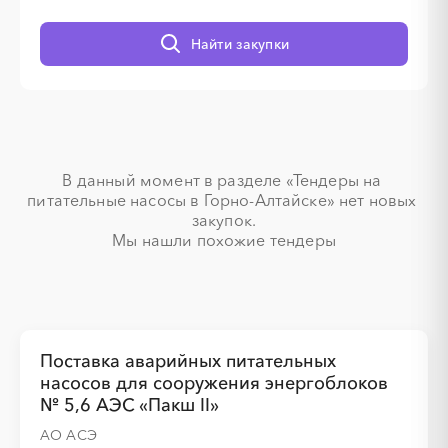
░
░
░
░
░
Найти закупки
░
░
░
░
░
░
░
░
В данный момент в разделе «Тендеры на 
питательные насосы в Горно-Алтайске» нет новых 
закупок.

░
░
░
░
░
░
░
░
░
░
Мы нашли похожие тендеры
░
░
░
░
░
░
░
░
░
░
░
░
░
░
░
Поставка аварийных питательных
насосов для сооружения энергоблоков
№ 5,6 АЭС «Пакш II»
░
░
░
░
░
АО АСЭ