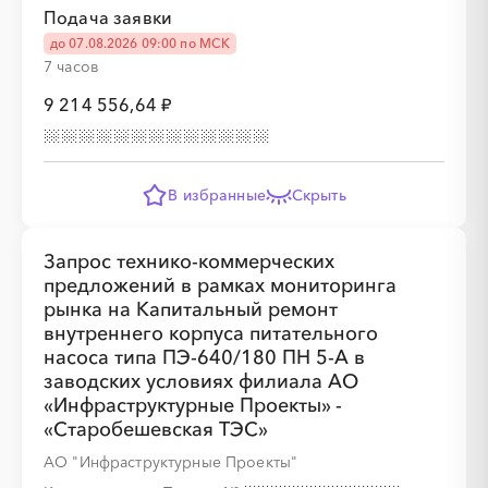
░
░
░
░
░
Подача заявки
до 07.08.2026 09:00 по МСК
7 часов
9 214 556,64 ₽
░
░
░
░
░
░
░
░
░
В избранные
Скрыть
Запрос технико-коммерческих
░
░
░
░
░
░
░
░
░
░
░
░
░
░
░
предложений в рамках мониторинга
рынка на Капитальный ремонт
внутреннего корпуса питательного
насоса типа ПЭ-640/180 ПН 5-А в
заводских условиях филиала АО
«Инфраструктурные Проекты» -
«Старобешевская ТЭС»
АО "Инфраструктурные Проекты"