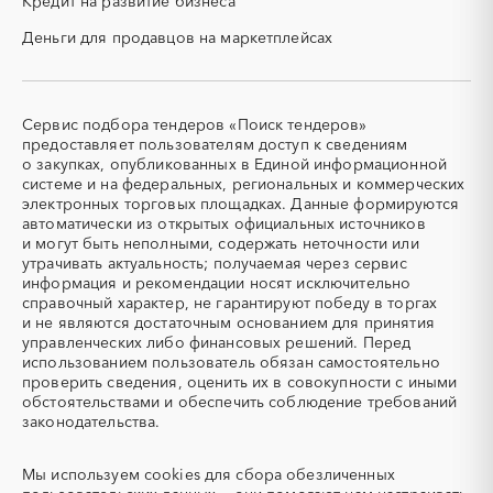
Кредит на развитие бизнеса
смесь)
давления)
Деньги для продавцов на маркетплейсах
СВО
СКС (структурированные
кабельные системы)
СКУД
СОЖ (смазочно-
охлаждающие жидкости)
Сервис подбора тендеров «Поиск тендеров»
ТЭН
УДС (установки
предоставляет пользователям доступ к сведениям
(Теплоэлектронагреватель)
депарафинизации скважин)
о закупках, опубликованных в Единой информационной
системе и на федеральных, региональных и коммерческих
УКПГ
ЯТЭК
электронных торговых площадках. Данные формируются
Аварийные работы
Авиаперевозка
автоматически из открытых официальных источников
Авиационные работы
Авиационные работы
и могут быть неполными, содержать неточности или
вертолетами
утрачивать актуальность; получаемая через сервис
информация и рекомендации носят исключительно
Автобус
Автовозы
справочный характер, не гарантируют победу в торгах
Автогрейдер
Автозапчасти
и не являются достаточным основанием для принятия
управленческих либо финансовых решений. Перед
Автоматизация
Автомобили
использованием пользователь обязан самостоятельно
Автомобильные весы
Авторский надзор
проверить сведения, оценить их в совокупности с иными
обстоятельствами и обеспечить соблюдение требований
Автотранспорт
Автоцистерны пожарные
законодательства.
Адсорбенты
Азот
Азотные компрессоры
Азотные станции
Мы используем
cookies
для сбора обезличенных
Акварель
Аквариумы