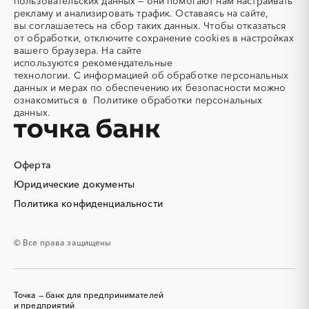
пользовательских данных — они помогают нам настраивать
рекламу и анализировать трафик. Оставаясь на сайте,
Аккумуляторы
Алкогольная продукция
вы соглашаетесь на сбор таких данных. Чтобы отказаться
Алмазное бурение
Алмазная резка
от обработки, отключите сохранение cookies в настройках
вашего браузера. На сайте
Алюминиевые
Алюминиевые профили
используются
рекомендательные
конструкции
технологии.
С информацией об обработке персональных
Алюминий
Аммоний
данных и мерах по обеспечению их безопасности можно
ознакомиться в
Политике обработки персональных
Ангар
Антенны
данных.
Антискалант
Антрацит
Аппараты воздушного
Аргон
охлаждения
Оферта
Аренда автобусов
Аренда автомобилей
Юридические документы
Аренда погрузчика
Аренда помещений
Аренда спецтехники с
Арматурная сетка
Политика конфиденциальности
экипажем
Арматурные каркасы для
Арфы
© Все права защищены
свай
Архитектурная подсветка
Асфальт
Асфальтирование дорог
Аттракционы
Точка — банк для предпринимателей
Аудиоролики
Аудиторские услуги
и предприятий