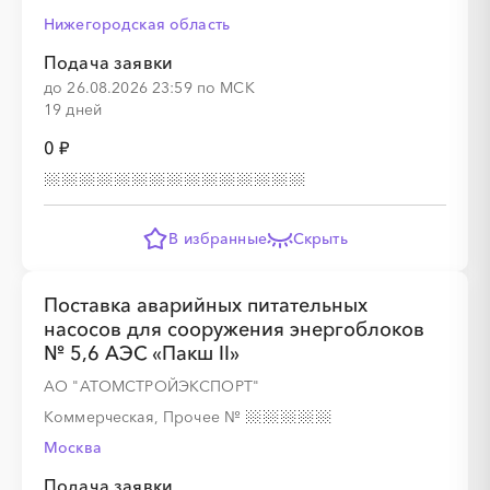
Нижегородская область
Подача заявки
░
░
░
░
░
░
░
░
░
░
░
░
░
до 26.08.2026 23:59 по МСК
19 дней
0 ₽
В избранные
Скрыть
░
░
░
░
░
░
░
░
░
Поставка аварийных питательных
насосов для сооружения энергоблоков
░
░
░
░
░
░
░
░
░
░
░
░
░
░
░
№ 5,6 АЭС «Пакш II»
АО "АТОМСТРОЙЭКСПОРТ"
Коммерческая, Прочее
№
Москва
Подача заявки