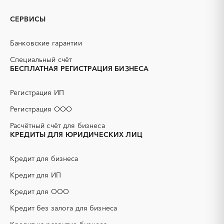
GPON
IT
СЕРВИСЫ
PR
Erp-системы
АЗС
АКЗ (антикоррозийная
Банковские гарантии
защита)
АЭС
БАД (Биологически
Специальный счёт
активные добавки)
БЕСПЛАТНАЯ РЕГИСТРАЦИЯ БИЗНЕСА
ГНБ
ГРП (гидравлический
разрыв пласта)
Регистрация ИП
ГСМ
ДВП
Регистрация ООО
ДСП
ЕГЭ
Расчётный счёт для бизнеса
ЖБИ
ЖКХ
КРЕДИТЫ ДЛЯ ЮРИДИЧЕСКИХ ЛИЦ
ИБП
КИП (контрольно-
измерительные приборы)
Кредит для бизнеса
КТП
МТР (материально-
технические ресурсы)
Кредит для ИП
НИОКР
НПЗ
Кредит для ООО
ОКР (опытно-
ОСАГО
конструкторские работы)
Кредит без залога для бизнеса
ПГС (песчано-гравийная
РВД (рукава высокого