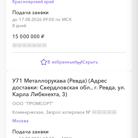
Красноярский край
Подача заявки
до 17.08.2026 09:00 по МСК
8 дней
░
░
░
░
15 000 000 ₽
░
░
░
░
░
░
░
░
В избранные
Скрыть
У71 Металлорукава (Ревда) (Адрес
доставки: Свердловская обл., г. Ревда, ул.
░
░
░
░
Карла Либкнехта, 3)
ООО "ПРОМСОРТ"
Коммерческая, Запрос котировок
№
░
░
░
░
░
░
░
░
Москва
Подача заявки