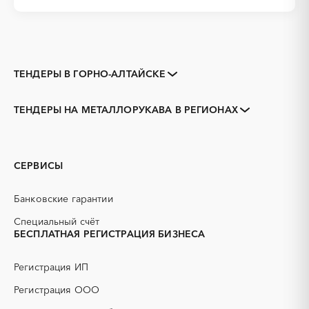
ТЕНДЕРЫ В ГОРНО-АЛТАЙСКЕ
Закупки коммерческих
Закупки малого объема
организаций
ТЕНДЕРЫ НА МЕТАЛЛОРУКАВА В РЕГИОНАХ
Тендеры заводов
1С
Алтай
3D печать
B2B
GPON
IT
СЕРВИСЫ
PR
Erp-системы
АЗС
АКЗ (антикоррозийная
Банковские гарантии
защита)
АЭС
БАД (Биологически
Специальный счёт
активные добавки)
БЕСПЛАТНАЯ РЕГИСТРАЦИЯ БИЗНЕСА
ГНБ
ГРП (гидравлический
разрыв пласта)
Регистрация ИП
ГСМ
ДВП
Регистрация ООО
ДСП
ЕГЭ