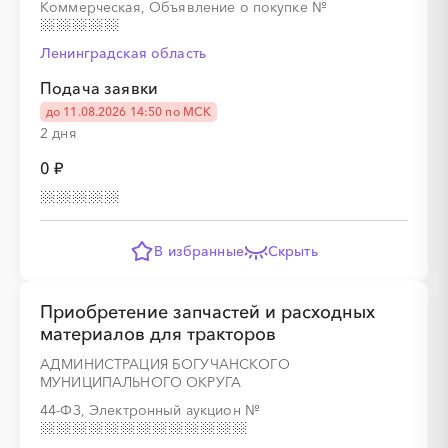
Коммерческая, Объявление о покупке
№
Ленинградская область
░
░
░
░
░
░
░
Подача заявки
до 11.08.2026 14:50 по МСК
2 дня
0 ₽
░
░
░
░
░
В избранные
Скрыть
░
░
░
░
░
░
░
░
░
Приобретение запчастей и расходных
материалов для тракторов
АДМИНИСТРАЦИЯ БОГУЧАНСКОГО
МУНИЦИПАЛЬНОГО ОКРУГА
░
░
░
░
░
░
░
░
░
░
░
░
░
44-ФЗ, Электронный аукцион
№