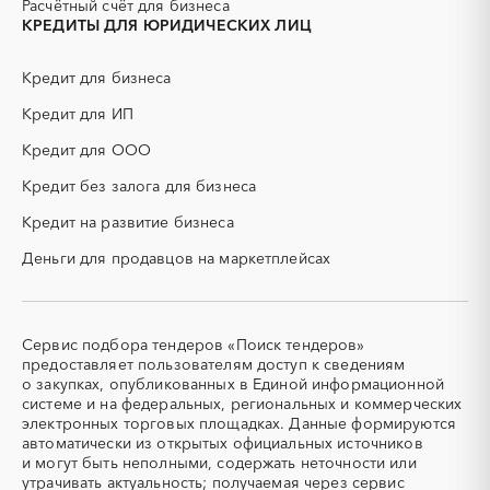
Расчётный счёт для бизнеса
ЖБИ
ЖКХ
КРЕДИТЫ ДЛЯ ЮРИДИЧЕСКИХ ЛИЦ
ИБП
КИП (контрольно-
измерительные приборы)
Кредит для бизнеса
КТП
МТР (материально-
технические ресурсы)
Кредит для ИП
НИОКР
НПЗ
Кредит для ООО
ОКР (опытно-
ОСАГО
конструкторские работы)
Кредит без залога для бизнеса
ПГС (песчано-гравийная
РВД (рукава высокого
Кредит на развитие бизнеса
смесь)
давления)
Деньги для продавцов на маркетплейсах
СВО
СКС (структурированные
кабельные системы)
СКУД
СОЖ (смазочно-
охлаждающие жидкости)
Сервис подбора тендеров «Поиск тендеров»
ТЭН
УДС (установки
предоставляет пользователям доступ к сведениям
(Теплоэлектронагреватель)
депарафинизации скважин)
о закупках, опубликованных в Единой информационной
системе и на федеральных, региональных и коммерческих
УКПГ
ЯТЭК
электронных торговых площадках. Данные формируются
Аварийные работы
Авиаперевозка
автоматически из открытых официальных источников
Авиационные работы
Авиационные работы
и могут быть неполными, содержать неточности или
вертолетами
утрачивать актуальность; получаемая через сервис