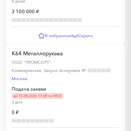
8 дней
░
░
░
░
░
░
░
░
░
3 100 000 ₽
В избранные
Скрыть
░
░
░
░
░
░
░
░
░
К64 Металлорукава
░
░
░
░
░
░
░
░
░
░
░
░
░
░
░
ООО "ПРОМСОРТ"
Коммерческая, Запрос котировок
№
Москва
Подача заявки
до 12.08.2026 17:00 по МСК
3 дня
0 ₽