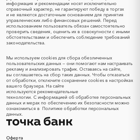
информация и рекомендации носят исключительно
Автобус
Автовозы
справочный характер, не гарантируют победу в торгах
Автогрейдер
Автозапчасти
и не являются достаточным основанием для принятия
управленческих либо финансовых решений. Перед
Автоматизация
Автомобили
использованием пользователь обязан самостоятельно
Автомобильные весы
Авторский надзор
проверить сведения, оценить их в совокупности с иными
обстоятельствами и обеспечить соблюдение требований
Автотранспорт
Автоцистерны пожарные
законодательства.
Адсорбенты
Азот
Азотные компрессоры
Азотные станции
Мы используем
cookies
для сбора обезличенных
Акварель
Аквариумы
пользовательских данных — они помогают нам настраивать
рекламу и анализировать трафик. Оставаясь на сайте,
Аккумуляторы
Алкогольная продукция
вы соглашаетесь на сбор таких данных. Чтобы отказаться
Алмазное бурение
Алмазная резка
от обработки, отключите сохранение cookies в настройках
вашего браузера. На сайте
Алюминиевые
Алюминиевые профили
используются
рекомендательные
конструкции
технологии.
С информацией об обработке персональных
Алюминий
Аммоний
данных и мерах по обеспечению их безопасности можно
ознакомиться в
Политике обработки персональных
Ангар
Антенны
данных.
Антискалант
Антрацит
Аппараты воздушного
Аргон
охлаждения
Оферта
Аренда автобусов
Аренда автомобилей