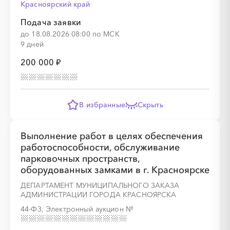
Красноярский край
░
░
░
░
░
░
░
Подача заявки
до 18.08.2026 08:00 по МСК
9 дней
200 000 ₽
░
░
░
░
░
░
░
░
░
░
░
░
░
В избранные
Скрыть
░
░
░
░
░
░
░
░
░
░
░
░
░
░
░
Выполнение работ в целях обеспечения
работоспособности, обслуживание
парковочных пространств,
оборудованных замками в г. Красноярске
░
░
░
░
░
ДЕПАРТАМЕНТ МУНИЦИПАЛЬНОГО ЗАКАЗА
АДМИНИСТРАЦИИ ГОРОДА КРАСНОЯРСКА
44-ФЗ, Электронный аукцион
№
░
░
░
░
░
░
░
░
░