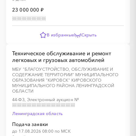
23 000 000 ₽
░
░
░
░
░
░
░
В избранные
Скрыть
Техническое обслуживание и ремонт
легковых и грузовых автомобилей
░
░
░
░
░
░
МБУ "БЛАГОУСТРОЙСТВО, ОБСЛУЖИВАНИЕ И
СОДЕРЖАНИЕ ТЕРРИТОРИИ" МУНИЦИПАЛЬНОГО
ОБРАЗОВАНИЯ "КИРОВСК" КИРОВСКОГО
МУНИЦИПАЛЬНОГО РАЙОНА ЛЕНИНГРАДСКОЙ
░
░
░
░
░
░
░
░
░
ОБЛАСТИ
44-ФЗ, Электронный аукцион
№
Ленинградская область
░
░
░
░
░
Подача заявки
до 17.08.2026 08:00 по МСК