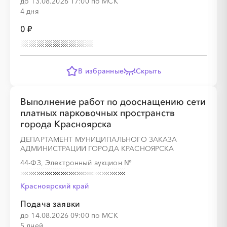
до 13.08.2026 17:00 по МСК
4 дня
░
░
░
░
░
░
░
░
░
░
░
░
░
0 ₽
░
░
░
░
░
░
░
░
░
░
░
░
░
░
░
В избранные
Скрыть
Выполнение работ по дооснащению сети
платных парковочных пространств
░
░
░
░
░
города Красноярска
ДЕПАРТАМЕНТ МУНИЦИПАЛЬНОГО ЗАКАЗА
░
░
░
░
░
АДМИНИСТРАЦИИ ГОРОДА КРАСНОЯРСКА
44-ФЗ, Электронный аукцион
№
Красноярский край
Подача заявки
до 14.08.2026 09:00 по МСК
░
░
░
5 дней
░
░
░
░
░
░
░
░
░
░