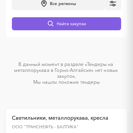
Все регионы
░
░
░
░
░
Найти закупки
░
░
░
░
░
В данный момент в разделе «Тендеры на 
░
░
░
░
░
░
░
░
░
░
░
░
░
металлорукава в Горно-Алтайске» нет новых 
закупок.

Мы нашли похожие тендеры
░
░
░
░
░
░
░
Светильники, металлорукава, кресла
ООО "ТРАНСНЕФТЬ - БАЛТИКА"
░
░
░
░
░
░
░
░
░
░
░
░
░