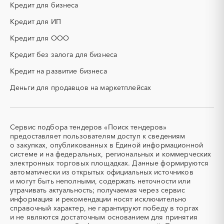
Еврейская AО
Забайкальский край
Кредит для бизнеса
КТП
МТР (материально-
Ивановская область
Ингушетия
технические ресурсы)
Кредит для ИП
Иркутская область
Кабардино-Балкарская
НИОКР
НПЗ
Кредит для ООО
республика
ОКР (опытно-
ОСАГО
Калининградская область
Калмыкия
конструкторские работы)
Кредит без залога для бизнеса
Калужская область
Камчатский край
ПГС (песчано-гравийная
РВД (рукава высокого
Кредит на развитие бизнеса
смесь)
давления)
Карачаево-Черкесская
Карелия
республика
Деньги для продавцов на маркетплейсах
СВО
СКС (структурированные
кабельные системы)
Кемеровская область -
Кировская область
Кузбасс
СКУД
СОЖ (смазочно-
охлаждающие жидкости)
Коми
Костромская область
Сервис подбора тендеров «Поиск тендеров»
ТЭН
УДС (установки
Краснодарский край
Красноярский край
предоставляет пользователям доступ к сведениям
(Теплоэлектронагреватель)
депарафинизации скважин)
о закупках, опубликованных в Единой информационной
Крым
Курганская область
системе и на федеральных, региональных и коммерческих
УКПГ
ЯТЭК
Курская область
Ленинградская область
электронных торговых площадках. Данные формируются
Аварийные работы
Авиаперевозка
автоматически из открытых официальных источников
Липецкая область
Магаданская область
Авиационные работы
Авиационные работы
и могут быть неполными, содержать неточности или
Марий Эл
Мордовия
вертолетами
утрачивать актуальность; получаемая через сервис
информация и рекомендации носят исключительно
Московская область
Мурманская область
Автобус
Автовозы
справочный характер, не гарантируют победу в торгах
Ненецкий AО
Нижегородская область
Автогрейдер
Автозапчасти
и не являются достаточным основанием для принятия