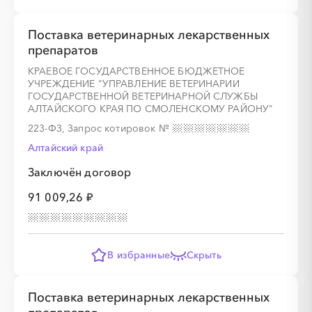
Поставка ветеринарных лекарственных
препаратов
░
░
░
░
░
░
░
КРАЕВОЕ ГОСУДАРСТВЕННОЕ БЮДЖЕТНОЕ
УЧРЕЖДЕНИЕ "УПРАВЛЕНИЕ ВЕТЕРИНАРИИ
ГОСУДАРСТВЕННОЙ ВЕТЕРИНАРНОЙ СЛУЖБЫ
░
░
░
░
░
░
░
░
░
АЛТАЙСКОГО КРАЯ ПО СМОЛЕНСКОМУ РАЙОНУ"
223-ФЗ, Запрос котировок
№
Алтайский край
░
░
░
░
░
░
░
Заключён договор
91 009,26 ₽
░
░
░
░
░
░
░
░
░
В избранные
Скрыть
░
░
░
░
░
░
░
Поставка ветеринарных лекарственных
░
░
░
░
░
░
░
░
░