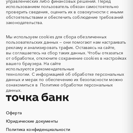
Новгородская область
Новосибирская область
управленческих либо финансовых решений. Перед
Автоматизация
Автомобили
использованием пользователь обязан самостоятельно
Омская область
Оренбургская область
Автомобильные весы
Авторский надзор
проверить сведения, оценить их в совокупности с иными
Орловская область
Пензенская область
обстоятельствами и обеспечить соблюдение требований
Автотранспорт
Автоцистерны пожарные
законодательства.
Пермский край
Приморский край
Адсорбенты
Азот
Псковская область
Ростовская область
Азотные компрессоры
Азотные станции
Мы используем
cookies
для сбора обезличенных
Рязанская область
Самарская область
Акварель
Аквариумы
пользовательских данных — они помогают нам настраивать
Саратовская область
Сахалинская область
рекламу и анализировать трафик. Оставаясь на сайте,
Аккумуляторы
Алкогольная продукция
вы соглашаетесь на сбор таких данных. Чтобы отказаться
Свердловская область
Северная Осетия - Алания
Алмазное бурение
Алмазная резка
от обработки, отключите сохранение cookies в настройках
Смоленская область
Ставропольский край
вашего браузера. На сайте
Алюминиевые
Алюминиевые профили
используются
рекомендательные
конструкции
Тамбовская область
Татарстан
технологии.
С информацией об обработке персональных
Алюминий
Аммоний
Тверская область
Томская область
данных и мерах по обеспечению их безопасности можно
ознакомиться в
Политике обработки персональных
Ангар
Антенны
Тульская область
Тыва
данных.
Антискалант
Антрацит
Тюменская область
Удмуртская республика
Аппараты воздушного
Аргон
Ульяновская область
Хабаровский край
охлаждения
Хакасия
Ханты-Мансийский
Оферта
Аренда автобусов
Аренда автомобилей
Автономный округ - Югра
Юридические документы
Аренда погрузчика
Аренда помещений
Челябинская область
Чеченская республика
Аренда спецтехники с
Арматурная сетка
Политика конфиденциальности
Чувашская республика
Чукотский AО