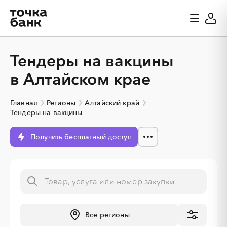
Тендеры на вакцины
в Алтайском крае
Главная
Регионы
Алтайский край
Тендеры на вакцины
Получить бесплатный доступ
░
░
░
░
░
░
░
░
░
░
░
░
░
Все регионы