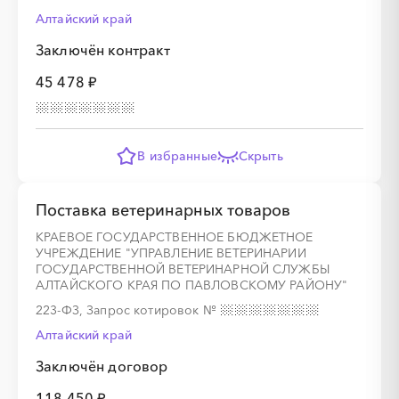
Алтайский край
Заключён контракт
░
░
░
░
░
░
░
45 478 ₽
░
░
░
░
░
░
░
В избранные
Скрыть
░
░
░
░
░
░
░
░
░
Поставка ветеринарных товаров
КРАЕВОЕ ГОСУДАРСТВЕННОЕ БЮДЖЕТНОЕ
УЧРЕЖДЕНИЕ "УПРАВЛЕНИЕ ВЕТЕРИНАРИИ
ГОСУДАРСТВЕННОЙ ВЕТЕРИНАРНОЙ СЛУЖБЫ
░
░
░
░
░
░
░
АЛТАЙСКОГО КРАЯ ПО ПАВЛОВСКОМУ РАЙОНУ"
223-ФЗ, Запрос котировок
№
░
░
░
░
░
░
░
░
░
░
░
░
░
░
░
Алтайский край
Заключён договор
118 450 ₽