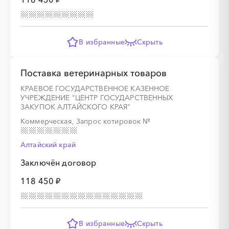
░
░
░
░
░
░
░
░
░
░
░
░
░
В избранные
Скрыть
░
░
░
░
░
░
░
Поставка ветеринарных товаров
КРАЕВОЕ ГОСУДАРСТВЕННОЕ КАЗЕННОЕ
УЧРЕЖДЕНИЕ "ЦЕНТР ГОСУДАРСТВЕННЫХ
ЗАКУПОК АЛТАЙСКОГО КРАЯ"
░
░
░
░
░
░
░
Коммерческая, Запрос котировок
№
Алтайский край
░
░
░
░
░
░
░
░
░
Заключён договор
118 450 ₽
░
░
░
░
░
░
░
░
░
░
░
░
░
░
░
░
В избранные
Скрыть