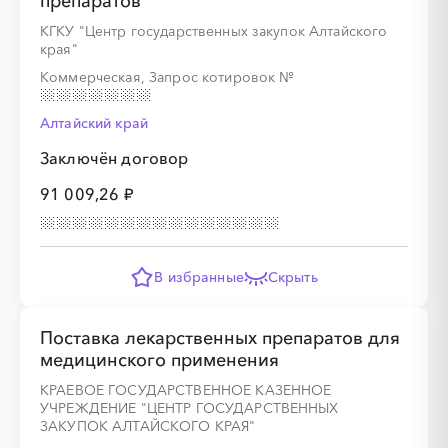
препаратов
КГКУ "Центр государственных закупок Алтайского
края"
Коммерческая, Запрос котировок
№
░
░
░
░
░
░
░
Алтайский край
░
░
░
░
░
░
░
░
░
Заключён договор
91 009,26 ₽
В избранные
Скрыть
Поставка лекарственных препаратов для
медицинского применения
КРАЕВОЕ ГОСУДАРСТВЕННОЕ КАЗЕННОЕ
УЧРЕЖДЕНИЕ "ЦЕНТР ГОСУДАРСТВЕННЫХ
ЗАКУПОК АЛТАЙСКОГО КРАЯ"