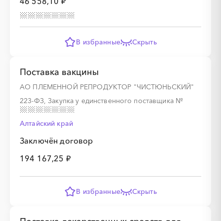
46 558,10 ₽
░
░
░
░
░
░
░
В избранные
Скрыть
░
░
░
░
░
░
░
░
░
░
░
░
░
░
░
Поставка вакцины
АО ПЛЕМЕННОЙ РЕПРОДУКТОР "ЧИСТЮНЬСКИЙ"
223-ФЗ, Закупка у единственного поставщика
№
░
░
░
░
░
░
░
░
░
░
░
░
░
Алтайский край
Заключён договор
░
░
░
░
░
░
░
194 167,25 ₽
В избранные
Скрыть
░
░
░
░
░
░
░