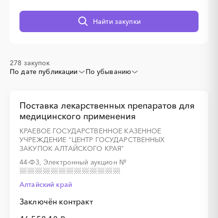
░
░
░
░
░
░
░
Найти закупки
░
░
░
░
░
░
░
278 закупок
По дате публикации
По убыванию
Поставка лекарственных препаратов для
медицинского применения
КРАЕВОЕ ГОСУДАРСТВЕННОЕ КАЗЕННОЕ
УЧРЕЖДЕНИЕ "ЦЕНТР ГОСУДАРСТВЕННЫХ
░
░
░
░
░
░
░
ЗАКУПОК АЛТАЙСКОГО КРАЯ"
44-ФЗ, Электронный аукцион
№
░
░
░
░
░
░
░
░
░
Алтайский край
Заключён контракт