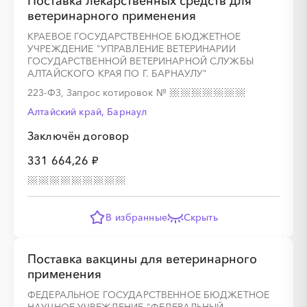
Поставка лекарственных средств для
░
░
░
░
░
░
░
░
░
ветеринарного применения
КРАЕВОЕ ГОСУДАРСТВЕННОЕ БЮДЖЕТНОЕ
УЧРЕЖДЕНИЕ "УПРАВЛЕНИЕ ВЕТЕРИНАРИИ
ГОСУДАРСТВЕННОЙ ВЕТЕРИНАРНОЙ СЛУЖБЫ
АЛТАЙСКОГО КРАЯ ПО Г. БАРНАУЛУ"
░
░
░
░
░
░
░
223-ФЗ, Запрос котировок
№
Алтайский край, Барнаул
░
░
░
░
░
░
░
░
░
░
░
░
░
░
░
Заключён договор
331 664,26 ₽
В избранные
Скрыть
░
░
░
░
░
░
░
Поставка вакцины для ветеринарного
░
░
░
░
░
░
░
░
░
применения
ФЕДЕРАЛЬНОЕ ГОСУДАРСТВЕННОЕ БЮДЖЕТНОЕ