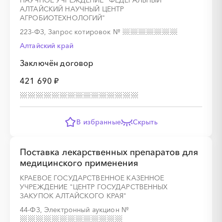
НАУЧНОЕ УЧРЕЖДЕНИЕ "ФЕДЕРАЛЬНЫЙ
АЛТАЙСКИЙ НАУЧНЫЙ ЦЕНТР
АГРОБИОТЕХНОЛОГИЙ"
░
░
░
░
░
░
░
223-ФЗ, Запрос котировок
№
Алтайский край
░
░
░
░
░
░
░
░
░
░
░
░
░
░
░
Заключён договор
421 690 ₽
░
░
░
░
░
░
░
░
░
░
░
░
░
В избранные
Скрыть
░
░
░
░
░
░
░
Поставка лекарственных препаратов для
медицинского применения
КРАЕВОЕ ГОСУДАРСТВЕННОЕ КАЗЕННОЕ
УЧРЕЖДЕНИЕ "ЦЕНТР ГОСУДАРСТВЕННЫХ
ЗАКУПОК АЛТАЙСКОГО КРАЯ"
44-ФЗ, Электронный аукцион
№
░
░
░
░
░
░
░
░
░
░
░
░
░