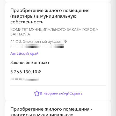
Приобретение жилого помещения
(квартиры) в муниципальную
░
░
░
░
░
░
░
░
░
░
░
░
░
собственность
КОМИТЕТ МУНИЦИПАЛЬНОГО ЗАКАЗА ГОРОДА
░
░
░
░
░
░
░
БАРНАУЛА
44-ФЗ, Электронный аукцион
№
Алтайский край
Заключён контракт
5 266 130,10 ₽
░
░
░
░
░
░
░
░
░
░
░
░
░
В избранные
Скрыть
░
░
░
░
░
░
░
Приобретение жилого помещения -
квартиры в муниципальную