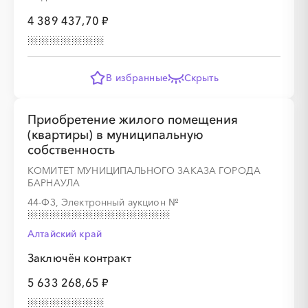
4 389 437,70 ₽
░
░
░
░
░
░
░
░
░
░
░
░
░
В избранные
Скрыть
░
░
░
░
░
░
░
Приобретение жилого помещения
(квартиры) в муниципальную
собственность
КОМИТЕТ МУНИЦИПАЛЬНОГО ЗАКАЗА ГОРОДА
БАРНАУЛА
44-ФЗ, Электронный аукцион
№
░
░
░
░
░
░
░
░
░
░
░
░
░
Алтайский край
Заключён контракт
░
░
░
░
░
░
░
5 633 268,65 ₽