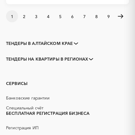
1
2
3
4
5
6
7
8
9
ТЕНДЕРЫ В АЛТАЙСКОМ КРАЕ
Закупки коммерческих
Закупки малого объема
организаций
ТЕНДЕРЫ НА КВАРТИРЫ В РЕГИОНАХ
Тендеры заводов
1С
Алейск
Барнаул
3D печать
B2B
Белокуриха
Бийск
GPON
IT
Горняк
Заринск
СЕРВИСЫ
PR
Erp-системы
Змеиногорск
Камень-на-Оби
АЗС
АКЗ (антикоррозийная
Новоалтайск
Рубцовск
Банковские гарантии
защита)
Славгород
Яровое
АЭС
БАД (Биологически
Специальный счёт
Адыгея
Алтай
активные добавки)
БЕСПЛАТНАЯ РЕГИСТРАЦИЯ БИЗНЕСА
Амурская область
Архангельская область
ГНБ
ГРП (гидравлический
разрыв пласта)
Астраханская область
Башкортостан
Регистрация ИП
ГСМ
ДВП