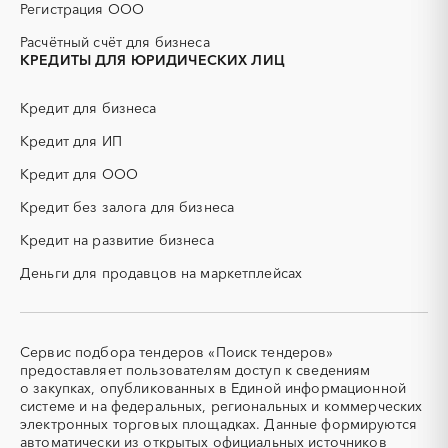
Белгородская область
Брянская область
Регистрация ООО
ДСП
ЕГЭ
Бурятия
Владимирская область
Расчётный счёт для бизнеса
ЖБИ
ЖКХ
Волгоградская область
Вологодская область
КРЕДИТЫ ДЛЯ ЮРИДИЧЕСКИХ ЛИЦ
ИБП
КИП (контрольно-
Воронежская область
Дагестан
измерительные приборы)
Еврейская AО
Забайкальский край
Кредит для бизнеса
КТП
МТР (материально-
Ивановская область
Ингушетия
технические ресурсы)
Кредит для ИП
Иркутская область
Кабардино-Балкарская
НИОКР
НПЗ
Кредит для ООО
республика
ОКР (опытно-
ОСАГО
Калининградская область
Калмыкия
конструкторские работы)
Кредит без залога для бизнеса
Калужская область
Камчатский край
ПГС (песчано-гравийная
РВД (рукава высокого
Кредит на развитие бизнеса
смесь)
давления)
Карачаево-Черкесская
Карелия
республика
Деньги для продавцов на маркетплейсах
СВО
СКС (структурированные
кабельные системы)
Кемеровская область -
Кировская область
Кузбасс
СКУД
СОЖ (смазочно-
охлаждающие жидкости)
Коми
Костромская область
Сервис подбора тендеров «Поиск тендеров»
ТЭН
УДС (установки
Краснодарский край
Красноярский край
предоставляет пользователям доступ к сведениям
(Теплоэлектронагреватель)
депарафинизации скважин)
о закупках, опубликованных в Единой информационной
Крым
Курганская область
системе и на федеральных, региональных и коммерческих
УКПГ
ЯТЭК
Курская область
Ленинградская область
электронных торговых площадках. Данные формируются
Аварийные работы
Авиаперевозка
автоматически из открытых официальных источников
Липецкая область
Магаданская область