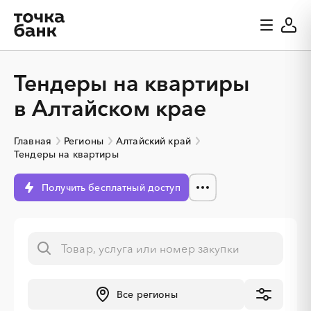
Тендеры на квартиры
в Алтайском крае
Главная
Регионы
Алтайский край
Тендеры на квартиры
Получить бесплатный доступ
░
░
░
░
░
░
░
░
░
░
░
░
░
Все регионы