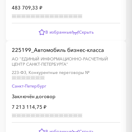
483 709,33 ₽
В избранные
Скрыть
░
░
░
░
░
░
░
225199_Автомобиль бизнес-класса
АО "ЕДИНЫЙ ИНФОРМАЦИОННО-РАСЧЕТНЫЙ
ЦЕНТР САНКТ-ПЕТЕРБУРГА"
░
░
░
░
░
░
░
░
░
░
░
░
░
░
░
223-ФЗ, Конкурентные переговоры
№
Санкт-Петербург
Заключён договор
░
░
░
░
░
░
░
7 213 114,75 ₽
░
░
░
░
░
░
░
░
░
В избранные
Скрыть