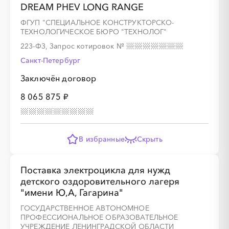
DREAM PHEV LONG RANGE
░
░
░
░
░
░
░
ФГУП "СПЕЦИАЛЬНОЕ КОНСТРУКТОРСКО-
ТЕХНОЛОГИЧЕСКОЕ БЮРО "ТЕХНОЛОГ"
░
░
░
░
░
░
░
░
░
░
░
░
░
░
░
223-ФЗ, Запрос котировок
№
Санкт-Петербург
Заключён договор
8 065 875 ₽
░
░
░
░
░
░
░
░
░
░
░
░
░
░
░
░
░
░
░
░
░
░
В избранные
Скрыть
Поставка электроцикла для нужд
детского оздоровительного лагеря
░
░
░
░
░
░
░
"имени Ю,А, Гагарина"
ГОСУДАРСТВЕННОЕ АВТОНОМНОЕ
ПРОФЕССИОНАЛЬНОЕ ОБРАЗОВАТЕЛЬНОЕ
░
░
░
░
░
░
░
░
░
░
░
░
░
░
░
УЧРЕЖДЕНИЕ ЛЕНИНГРАДСКОЙ ОБЛАСТИ