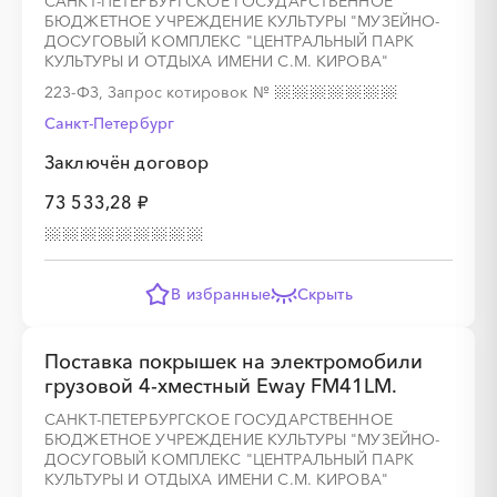
САНКТ-ПЕТЕРБУРГСКОЕ ГОСУДАРСТВЕННОЕ
БЮДЖЕТНОЕ УЧРЕЖДЕНИЕ КУЛЬТУРЫ "МУЗЕЙНО-
░
░
░
░
░
░
░
░
░
░
░
░
░
░
░
ДОСУГОВЫЙ КОМПЛЕКС "ЦЕНТРАЛЬНЫЙ ПАРК
КУЛЬТУРЫ И ОТДЫХА ИМЕНИ С.М. КИРОВА"
223-ФЗ, Запрос котировок
№
Санкт-Петербург
░
░
░
░
░
░
░
Заключён договор
73 533,28 ₽
░
░
░
░
░
░
░
░
░
░
░
░
░
░
░
В избранные
Скрыть
Поставка покрышек на электромобили
░
░
░
░
░
░
░
грузовой 4-хместный Eway FM41LM.
САНКТ-ПЕТЕРБУРГСКОЕ ГОСУДАРСТВЕННОЕ
░
░
░
░
░
░
░
░
░
БЮДЖЕТНОЕ УЧРЕЖДЕНИЕ КУЛЬТУРЫ "МУЗЕЙНО-
ДОСУГОВЫЙ КОМПЛЕКС "ЦЕНТРАЛЬНЫЙ ПАРК
КУЛЬТУРЫ И ОТДЫХА ИМЕНИ С.М. КИРОВА"