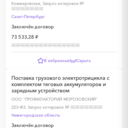
Коммерческая, Запрос котировок
№
░
░
░
░
░
░
░
Санкт-Петербург
Заключён договор
░
░
░
░
░
░
░
░
░
73 533,28 ₽
В избранные
Скрыть
░
░
░
░
░
░
░
Поставка грузового электротрицикла с
комплектом тяговых аккумуляторов и
зарядным устройством
░
░
░
░
░
░
░
ООО "ПРОФИЛАКТОРИЙ МОРОЗОВСКИЙ"
223-ФЗ, Запрос котировок
№
Нижегородская область
░
░
░
░
░
░
░
Заключён договор