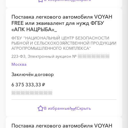
Поставка легкового автомобиля VOYAH
FREE или эквивалент для нужд ФГБУ
░
░
░
░
░
░
░
«АПК НАЦРЫБА»_
ФГБУ "НАЦИОНАЛЬНЫЙ ЦЕНТР БЕЗОПАСНОСТИ
РЫБНОЙ И СЕЛЬСКОХОЗЯЙСТВЕННОЙ ПРОДУКЦИИ
░
░
░
░
░
░
░
░
░
░
░
░
░
░
░
АГРОПРОМЫШЛЕННОГО КОМПЛЕКСА"
223-ФЗ, Электронный аукцион
№
Москва
Заключён договор
░
░
░
░
░
░
░
6 375 333,33 ₽
░
░
░
░
░
░
░
В избранные
Скрыть
Поставка легкового автомобиля VOYAH