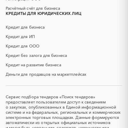
ДСП
ЕГЭ
Бурятия
Владимирская область
Расчётный счёт для бизнеса
ЖБИ
ЖКХ
Волгоградская область
Вологодская область
КРЕДИТЫ ДЛЯ ЮРИДИЧЕСКИХ ЛИЦ
ИБП
КИП (контрольно-
Воронежская область
Дагестан
измерительные приборы)
Еврейская AО
Забайкальский край
Кредит для бизнеса
КТП
МТР (материально-
Ивановская область
Ингушетия
технические ресурсы)
Кредит для ИП
Иркутская область
Кабардино-Балкарская
НИОКР
НПЗ
Кредит для ООО
республика
ОКР (опытно-
ОСАГО
Калининградская область
Калмыкия
конструкторские работы)
Кредит без залога для бизнеса
Калужская область
Камчатский край
ПГС (песчано-гравийная
РВД (рукава высокого
Кредит на развитие бизнеса
смесь)
давления)
Карачаево-Черкесская
Карелия
республика
Деньги для продавцов на маркетплейсах
СВО
СКС (структурированные
кабельные системы)
Кемеровская область -
Кировская область
Кузбасс
СКУД
СОЖ (смазочно-
охлаждающие жидкости)
Коми
Костромская область
Сервис подбора тендеров «Поиск тендеров»
ТЭН
УДС (установки
Краснодарский край
Красноярский край
предоставляет пользователям доступ к сведениям
(Теплоэлектронагреватель)
депарафинизации скважин)
о закупках, опубликованных в Единой информационной
Крым
Курганская область
системе и на федеральных, региональных и коммерческих
УКПГ
ЯТЭК
Курская область
Ленинградская область
электронных торговых площадках. Данные формируются
Аварийные работы
Авиаперевозка
автоматически из открытых официальных источников
Липецкая область
Магаданская область
Авиационные работы
Авиационные работы
и могут быть неполными, содержать неточности или