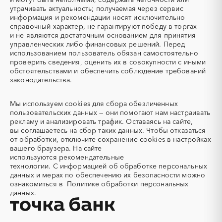
Марий Эл
Мордовия
вертолетами
утрачивать актуальность; получаемая через сервис
информация и рекомендации носят исключительно
Московская область
Мурманская область
Автобус
Автовозы
справочный характер, не гарантируют победу в торгах
Ненецкий AО
Нижегородская область
Автогрейдер
Автозапчасти
и не являются достаточным основанием для принятия
Новгородская область
Новосибирская область
управленческих либо финансовых решений. Перед
Автоматизация
Автомобили
использованием пользователь обязан самостоятельно
Омская область
Оренбургская область
Автомобильные весы
Авторский надзор
проверить сведения, оценить их в совокупности с иными
Орловская область
Пензенская область
обстоятельствами и обеспечить соблюдение требований
Автотранспорт
Автоцистерны пожарные
законодательства.
Пермский край
Приморский край
Адсорбенты
Азот
Псковская область
Ростовская область
Азотные компрессоры
Азотные станции
Мы используем
cookies
для сбора обезличенных
Рязанская область
Самарская область
Акварель
Аквариумы
пользовательских данных — они помогают нам настраивать
Саратовская область
Сахалинская область
рекламу и анализировать трафик. Оставаясь на сайте,
Аккумуляторы
Алкогольная продукция
вы соглашаетесь на сбор таких данных. Чтобы отказаться
Свердловская область
Северная Осетия - Алания
Алмазное бурение
Алмазная резка
от обработки, отключите сохранение cookies в настройках
Смоленская область
Ставропольский край
вашего браузера. На сайте
Алюминиевые
Алюминиевые профили
используются
рекомендательные
конструкции
Тамбовская область
Татарстан
технологии.
С информацией об обработке персональных
Алюминий
Аммоний
Тверская область
Томская область
данных и мерах по обеспечению их безопасности можно
ознакомиться в
Политике обработки персональных
Ангар
Антенны
Тульская область
Тыва
данных.
Антискалант
Антрацит
Тюменская область
Удмуртская республика
Аппараты воздушного
Аргон
Ульяновская область
Хабаровский край
охлаждения