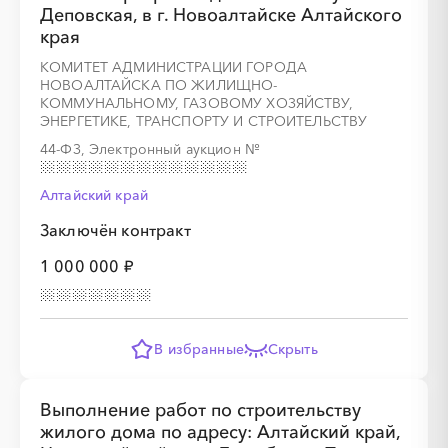
Деповская, в г. Новоалтайске Алтайского
края
КОМИТЕТ АДМИНИСТРАЦИИ ГОРОДА
НОВОАЛТАЙСКА ПО ЖИЛИЩНО-
░
░
░
░
░
░
░
░
░
░
░
░
░
КОММУНАЛЬНОМУ, ГАЗОВОМУ ХОЗЯЙСТВУ,
ЭНЕРГЕТИКЕ, ТРАНСПОРТУ И СТРОИТЕЛЬСТВУ
44-ФЗ, Электронный аукцион
№
░
░
░
░
░
░
░
Алтайский край
Заключён контракт
1 000 000 ₽
В избранные
Скрыть
░
░
░
░
░
░
░
░
░
░
░
░
░
Выполнение работ по строительству
жилого дома по адресу: Алтайский край,