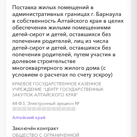
░
░
░
░
░
░
░
░
░
░
░
░
░
Поставка жилых помещений в
административных границах г. Барнаула
в собственность Алтайского края в целях
обеспечения жилыми помещениями
░
░
░
░
░
░
░
детей-сирот и детей, оставшихся без
попечения родителей, лиц из числа
детей-сирот и детей, оставшихся без
попечения родителей, путем участия в
долевом строительстве
многоквартирного жилого дома (с
условием о расчетах по счету эскроу)
КРАЕВОЕ ГОСУДАРСТВЕННОЕ КАЗЕННОЕ
УЧРЕЖДЕНИЕ "ЦЕНТР ГОСУДАРСТВЕННЫХ
ЗАКУПОК АЛТАЙСКОГО КРАЯ"
░
░
░
░
░
░
░
░
░
░
░
░
░
44-ФЗ, Электронный аукцион
№
Алтайский край
Заключён контракт
░
░
░
░
░
░
░
ОБЩЕСТВО С ОГРАНИЧЕННОЙ