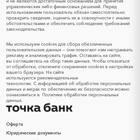
Автогрейдер
Автозапчасти
и не являются достаточным основанием для принятия
управленческих либо финансовых решений. Перед
Автоматизация
Автомобили
использованием пользователь обязан самостоятельно
Автомобильные весы
Авторский надзор
проверить сведения, оценить их в совокупности с иными
обстоятельствами и обеспечить соблюдение требований
Автотранспорт
Автоцистерны пожарные
законодательства.
Адсорбенты
Азот
Азотные компрессоры
Азотные станции
Мы используем
cookies
для сбора обезличенных
Акварель
Аквариумы
пользовательских данных — они помогают нам настраивать
рекламу и анализировать трафик. Оставаясь на сайте,
Аккумуляторы
Алкогольная продукция
вы соглашаетесь на сбор таких данных. Чтобы отказаться
Алмазное бурение
Алмазная резка
от обработки, отключите сохранение cookies в настройках
вашего браузера. На сайте
Алюминиевые
Алюминиевые профили
используются
рекомендательные
конструкции
технологии.
С информацией об обработке персональных
Алюминий
Аммоний
данных и мерах по обеспечению их безопасности можно
ознакомиться в
Политике обработки персональных
Ангар
Антенны
данных.
Антискалант
Антрацит
Аппараты воздушного
Аргон
охлаждения
Оферта
Аренда автобусов
Аренда автомобилей
Юридические документы
Аренда погрузчика
Аренда помещений