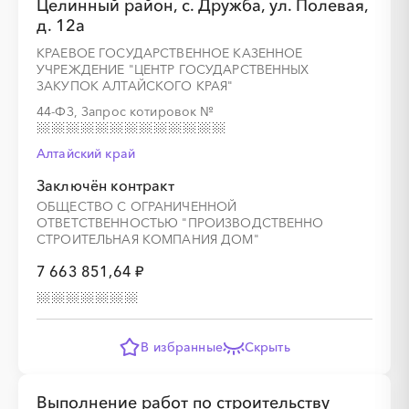
Целинный район, с. Дружба, ул. Полевая,
д. 12а
░
░
░
░
░
░
░
КРАЕВОЕ ГОСУДАРСТВЕННОЕ КАЗЕННОЕ
УЧРЕЖДЕНИЕ "ЦЕНТР ГОСУДАРСТВЕННЫХ
ЗАКУПОК АЛТАЙСКОГО КРАЯ"
44-ФЗ, Запрос котировок
№
Алтайский край
Заключён контракт
ОБЩЕСТВО С ОГРАНИЧЕННОЙ
ОТВЕТСТВЕННОСТЬЮ "ПРОИЗВОДСТВЕННО
СТРОИТЕЛЬНАЯ КОМПАНИЯ ДОМ"
░
░
░
░
░
░
░
░
░
░
░
░
░
7 663 851,64 ₽
░
░
░
░
░
░
░
В избранные
Скрыть
Выполнение работ по строительству