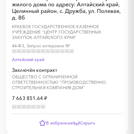
жилого дома по адресу: Алтайский край,
Целинный район, с. Дружба, ул. Полевая,
д. 8б
КРАЕВОЕ ГОСУДАРСТВЕННОЕ КАЗЕННОЕ
УЧРЕЖДЕНИЕ "ЦЕНТР ГОСУДАРСТВЕННЫХ
ЗАКУПОК АЛТАЙСКОГО КРАЯ"
░
░
░
░
░
░
░
░
░
░
░
░
░
44-ФЗ, Запрос котировок
№
Алтайский край
Заключён контракт
░
░
░
░
░
░
░
ОБЩЕСТВО С ОГРАНИЧЕННОЙ
ОТВЕТСТВЕННОСТЬЮ "ПРОИЗВОДСТВЕННО
СТРОИТЕЛЬНАЯ КОМПАНИЯ ДОМ"
7 663 851,64 ₽
В избранные
Скрыть