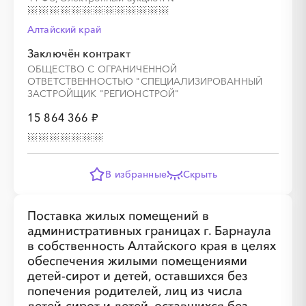
Алтайский край
Заключён контракт
░
░
░
░
░
░
░
ОБЩЕСТВО С ОГРАНИЧЕННОЙ
ОТВЕТСТВЕННОСТЬЮ "СПЕЦИАЛИЗИРОВАННЫЙ
ЗАСТРОЙЩИК "РЕГИОНСТРОЙ"
15 864 366 ₽
В избранные
Скрыть
░
░
░
░
░
░
░
░
░
░
░
░
░
Поставка жилых помещений в
административных границах г. Барнаула
в собственность Алтайского края в целях
обеспечения жилыми помещениями
░
░
░
░
░
░
░
детей-сирот и детей, оставшихся без
попечения родителей, лиц из числа