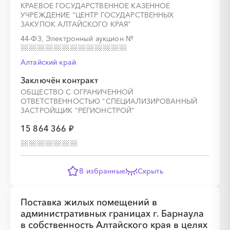
КРАЕВОЕ ГОСУДАРСТВЕННОЕ КАЗЕННОЕ
УЧРЕЖДЕНИЕ "ЦЕНТР ГОСУДАРСТВЕННЫХ
ЗАКУПОК АЛТАЙСКОГО КРАЯ"
░
░
░
░
░
░
░
░
░
░
░
░
░
44-ФЗ, Электронный аукцион
№
Алтайский край
Заключён контракт
░
░
░
░
░
░
░
ОБЩЕСТВО С ОГРАНИЧЕННОЙ
ОТВЕТСТВЕННОСТЬЮ "СПЕЦИАЛИЗИРОВАННЫЙ
ЗАСТРОЙЩИК "РЕГИОНСТРОЙ"
15 864 366 ₽
В избранные
Скрыть
░
░
░
░
░
░
░
░
░
░
░
░
░
Поставка жилых помещений в
административных границах г. Барнаула
в собственность Алтайского края в целях