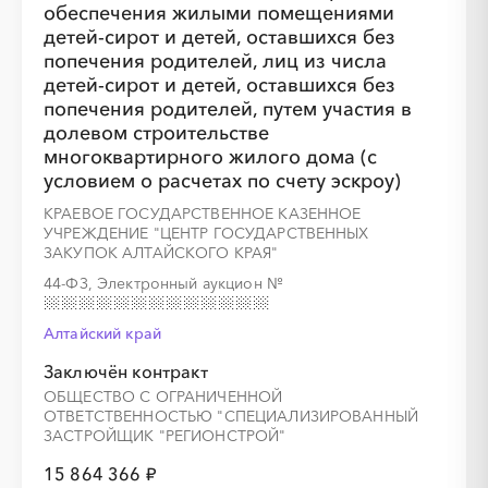
обеспечения жилыми помещениями
░
░
░
░
░
░
░
детей-сирот и детей, оставшихся без
попечения родителей, лиц из числа
детей-сирот и детей, оставшихся без
попечения родителей, путем участия в
долевом строительстве
многоквартирного жилого дома (с
условием о расчетах по счету эскроу)
КРАЕВОЕ ГОСУДАРСТВЕННОЕ КАЗЕННОЕ
УЧРЕЖДЕНИЕ "ЦЕНТР ГОСУДАРСТВЕННЫХ
ЗАКУПОК АЛТАЙСКОГО КРАЯ"
░
░
░
░
░
░
░
░
░
░
░
░
░
44-ФЗ, Электронный аукцион
№
Алтайский край
Заключён контракт
░
░
░
░
░
░
░
ОБЩЕСТВО С ОГРАНИЧЕННОЙ
ОТВЕТСТВЕННОСТЬЮ "СПЕЦИАЛИЗИРОВАННЫЙ
ЗАСТРОЙЩИК "РЕГИОНСТРОЙ"
15 864 366 ₽