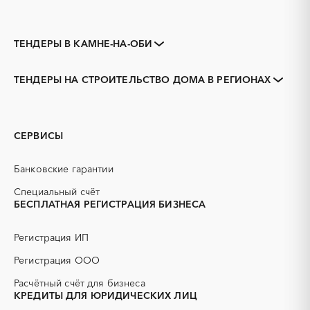
ТЕНДЕРЫ В КАМНЕ-НА-ОБИ
Закупки коммерческих
Закупки малого объема
организаций
ТЕНДЕРЫ НА СТРОИТЕЛЬСТВО ДОМА В РЕГИОНАХ
Тендеры заводов
1С
Алтайский край
Алейск
3D печать
B2B
Барнаул
Белокуриха
GPON
IT
Бийск
Горняк
СЕРВИСЫ
PR
Erp-системы
Заринск
Змеиногорск
АЗС
АКЗ (антикоррозийная
Новоалтайск
Рубцовск
Банковские гарантии
защита)
Славгород
Яровое
АЭС
БАД (Биологически
Специальный счёт
активные добавки)
БЕСПЛАТНАЯ РЕГИСТРАЦИЯ БИЗНЕСА
ГНБ
ГРП (гидравлический
разрыв пласта)
Регистрация ИП
ГСМ
ДВП
Регистрация ООО
ДСП
ЕГЭ
Расчётный счёт для бизнеса
ЖБИ
ЖКХ
КРЕДИТЫ ДЛЯ ЮРИДИЧЕСКИХ ЛИЦ
ИБП
КИП (контрольно-