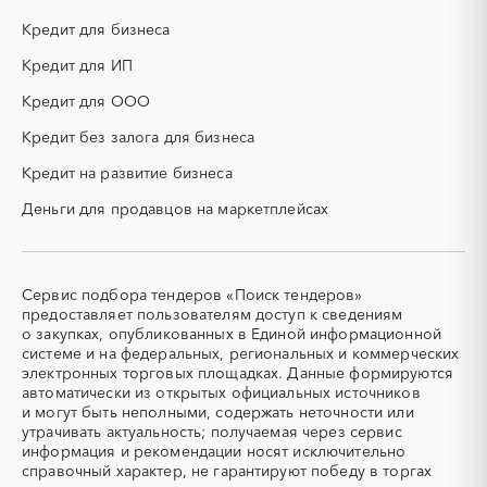
измерительные приборы)
Кредит для бизнеса
КТП
МТР (материально-
технические ресурсы)
Кредит для ИП
НИОКР
НПЗ
Кредит для ООО
ОКР (опытно-
ОСАГО
конструкторские работы)
Кредит без залога для бизнеса
ПГС (песчано-гравийная
РВД (рукава высокого
Кредит на развитие бизнеса
смесь)
давления)
Деньги для продавцов на маркетплейсах
СВО
СКС (структурированные
кабельные системы)
СКУД
СОЖ (смазочно-
охлаждающие жидкости)
Сервис подбора тендеров «Поиск тендеров»
ТЭН
УДС (установки
предоставляет пользователям доступ к сведениям
(Теплоэлектронагреватель)
депарафинизации скважин)
о закупках, опубликованных в Единой информационной
системе и на федеральных, региональных и коммерческих
УКПГ
ЯТЭК
электронных торговых площадках. Данные формируются
Аварийные работы
Авиаперевозка
автоматически из открытых официальных источников
Авиационные работы
Авиационные работы
и могут быть неполными, содержать неточности или
вертолетами
утрачивать актуальность; получаемая через сервис
информация и рекомендации носят исключительно
Автобус
Автовозы
справочный характер, не гарантируют победу в торгах