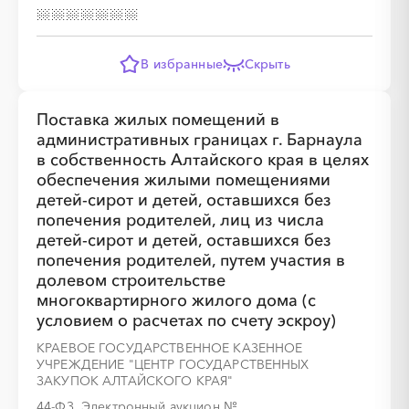
В избранные
Скрыть
░
░
░
░
░
░
░
░
░
░
░
░
░
Поставка жилых помещений в
административных границах г. Барнаула
в собственность Алтайского края в целях
обеспечения жилыми помещениями
░
░
░
░
░
░
░
детей-сирот и детей, оставшихся без
попечения родителей, лиц из числа
детей-сирот и детей, оставшихся без
попечения родителей, путем участия в
долевом строительстве
многоквартирного жилого дома (с
условием о расчетах по счету эскроу)
КРАЕВОЕ ГОСУДАРСТВЕННОЕ КАЗЕННОЕ
УЧРЕЖДЕНИЕ "ЦЕНТР ГОСУДАРСТВЕННЫХ
ЗАКУПОК АЛТАЙСКОГО КРАЯ"
░
░
░
░
░
░
░
░
░
░
░
░
░
44-ФЗ, Электронный аукцион
№