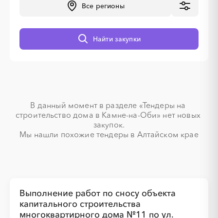
Все регионы
Найти закупки
░
░
░
░
░
░
░
░
░
░
░
░
░
░
░
░
░
░
░
░
В данный момент в разделе «Тендеры на 
строительство дома в Камне-на-Оби» нет новых 
закупок.

Мы нашли похожие тендеры в Алтайском крае
░
░
░
░
░
░
░
░
░
░
░
░
░
░
░
░
░
░
░
░
Выполнение работ по сносу объекта
капитального строительства
многоквартирного дома №11 по ул.