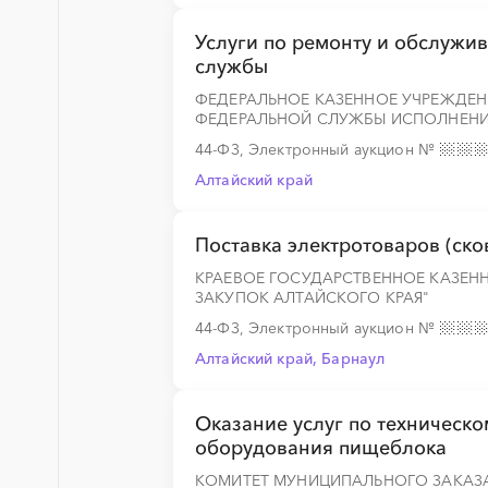
░
░
░
░
░
░
░
Услуги по ремонту и обслуж
службы
ФЕДЕРАЛЬНОЕ КАЗЕННОЕ УЧРЕЖДЕН
ФЕДЕРАЛЬНОЙ СЛУЖБЫ ИСПОЛНЕНИ
░
░
░
░
░
░
░
░
░
░
░
░
░
44-ФЗ, Электронный аукцион
№
Алтайский край
░
░
░
░
░
░
░
Поставка электротоваров (ско
КРАЕВОЕ ГОСУДАРСТВЕННОЕ КАЗЕН
ЗАКУПОК АЛТАЙСКОГО КРАЯ"
44-ФЗ, Электронный аукцион
№
░
░
░
░
░
░
░
░
░
░
░
░
░
Алтайский край, Барнаул
Оказание услуг по техническ
оборудования пищеблока
КОМИТЕТ МУНИЦИПАЛЬНОГО ЗАКАЗ