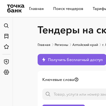
Главная
Поиск тендеров
Тариф
Тендеры на с
Главная
Регионы
Алтайский край
г.
Получить бесплатный доступ
Ключевые слова
░
░
░
░
░
░
░