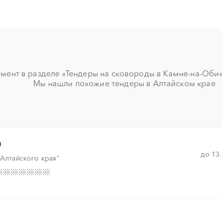
░
░
░
░
░
░
░
░
░
░
░
░
░
░
░
░
░
░
░
░
░
░
мент в разделе «Тендеры на сковороды в Камне-на-Оби» 
Мы нашли похожие тендеры в Алтайском крае
░
░
░
░
░
░
░
░
░
░
░
░
░
░
░
░
░
░
░
░
я
до 13
 Алтайского края"
░
░
░
░
░
░
░
░
░
░
░
░
░
░