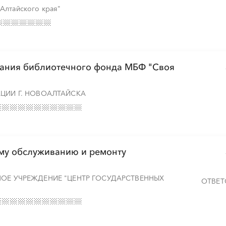
 Алтайского края"
░
░
░
░
░
░
░
вания библиотечного фонда МБФ "Своя
░
░
░
░
░
░
░
ЦИИ Г. НОВОАЛТАЙСКА
░
░
░
░
░
░
░
░
░
░
░
░
░
░
░
ому обслуживанию и ремонту
░
░
░
░
░
░
░
НОЕ УЧРЕЖДЕНИЕ "ЦЕНТР ГОСУДАРСТВЕННЫХ
ОТВЕТ
░
░
░
░
░
░
░
░
░