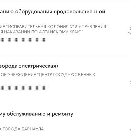
иванию оборудования продовольственной
░
░
░
░
░
░
░
ИЕ "ИСПРАВИТЕЛЬНАЯ КОЛОНИЯ № 6 УПРАВЛЕНИЯ
Я НАКАЗАНИЙ ПО АЛТАЙСКОМУ КРАЮ"
"
░
░
░
░
░
░
░
░
░
░
░
░
░
░
░
ворода электрическая)
НОЕ УЧРЕЖДЕНИЕ "ЦЕНТР ГОСУДАРСТВЕННЫХ
░
░
░
░
░
░
░
ому обслуживанию и ремонту
А ГОРОДА БАРНАУЛА