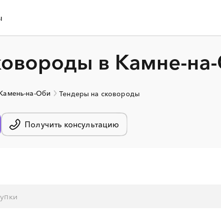
ы
ковороды в Камне-на
 Камень-на-Оби
Тендеры на сковороды
Получить консультацию
░
░
░
░
░
░
░
░
░
░
░
░
░
░
░