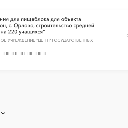
ния для пищеблока для объекта
н, с. Орлово, строительство средней
на 220 учащихся"
НОЕ УЧРЕЖДЕНИЕ "ЦЕНТР ГОСУДАРСТВЕННЫХ
Закупки малого объема
Тендеры заводов
Х
B2B
GPON
Алейск
Барнаул
Erp-системы
АЗС
Горняк
Заринск