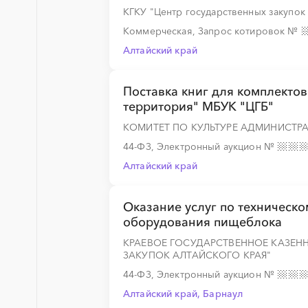
░
░
░
░
░
░
░
░
░
░
░
░
░
КГКУ "Центр государственных закупок
Коммерческая, Запрос котировок
№
Алтайский край
░
░
░
░
░
░
░
░
░
░
░
░
░
Поставка книг для комплекто
территория" МБУК "ЦГБ"
КОМИТЕТ ПО КУЛЬТУРЕ АДМИНИСТРА
░
░
░
░
░
░
░
░
░
░
░
░
░
44-ФЗ, Электронный аукцион
№
Алтайский край
░
░
░
░
░
░
░
Оказание услуг по техническ
оборудования пищеблока
КРАЕВОЕ ГОСУДАРСТВЕННОЕ КАЗЕН
░
░
░
░
░
░
░
░
░
░
░
░
░
ЗАКУПОК АЛТАЙСКОГО КРАЯ"
44-ФЗ, Электронный аукцион
№
Алтайский край, Барнаул