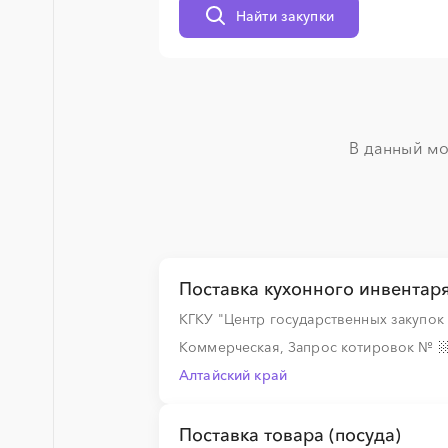
Найти закупки
░
░
░
░
░
░
░
░
░
░
░
░
░
░
░
░
░
░
░
░
В данный мо
░
░
░
░
░
░
░
░
░
░
░
░
░
Поставка кухонного инвентар
░
░
░
░
░
░
░
░
░
░
░
░
░
КГКУ "Центр государственных закупок
Коммерческая, Запрос котировок
№
Алтайский край
░
░
░
░
░
░
░
░
░
░
░
░
░
Поставка товара (посуда)