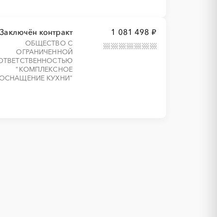
Заключён контракт
1 081 498 ₽
ОБЩЕСТВО С
ОГРАНИЧЕННОЙ
ОТВЕТСТВЕННОСТЬЮ
"КОМПЛЕКСНОЕ
ОСНАЩЕНИЕ КУХНИ"
1С
IT
Белокуриха
АКЗ (антикоррозийная защита)
Змеиногорск