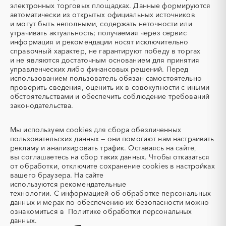
электронных торговых площадках. Данные формируются
Аварийные работы
Авиаперевозка
автоматически из открытых официальных источников
Авиационные работы
Авиационные работы
и могут быть неполными, содержать неточности или
вертолетами
утрачивать актуальность; получаемая через сервис
информация и рекомендации носят исключительно
Автобус
Автовозы
справочный характер, не гарантируют победу в торгах
Автогрейдер
Автозапчасти
и не являются достаточным основанием для принятия
управленческих либо финансовых решений. Перед
Автоматизация
Автомобили
использованием пользователь обязан самостоятельно
Автомобильные весы
Авторский надзор
проверить сведения, оценить их в совокупности с иными
обстоятельствами и обеспечить соблюдение требований
Автотранспорт
Автоцистерны пожарные
законодательства.
Адсорбенты
Азот
Азотные компрессоры
Азотные станции
Мы используем
cookies
для сбора обезличенных
Акварель
Аквариумы
пользовательских данных — они помогают нам настраивать
рекламу и анализировать трафик. Оставаясь на сайте,
Аккумуляторы
Алкогольная продукция
вы соглашаетесь на сбор таких данных. Чтобы отказаться
Алмазное бурение
Алмазная резка
от обработки, отключите сохранение cookies в настройках
вашего браузера. На сайте
Алюминиевые
Алюминиевые профили
используются
рекомендательные
конструкции
технологии.
С информацией об обработке персональных
Алюминий
Аммоний
данных и мерах по обеспечению их безопасности можно
ознакомиться в
Политике обработки персональных
Ангар
Антенны
данных.
Антискалант
Антрацит