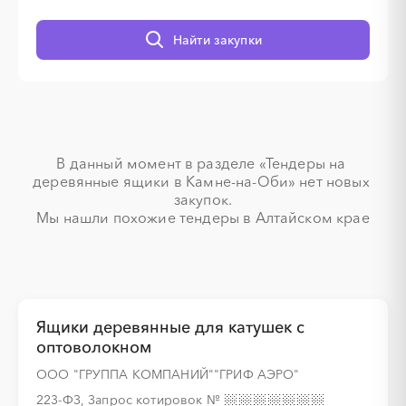
Найти закупки
░
░
░
░
░
░
░
░
░
░
░
░
░
░
░
░
░
░
░
░
░
░
░
░
░
░
░
░
░
░
В данный момент в разделе «Тендеры на 
деревянные ящики в Камне-на-Оби» нет новых 
закупок.

░
░
░
░
░
░
░
░
░
░
░
░
░
░
░
Мы нашли похожие тендеры в Алтайском крае
Ящики деревянные для катушек с
оптоволокном
░
░
░
░
░
ООО "ГРУППА КОМПАНИЙ""ГРИФ АЭРО"
223-ФЗ, Запрос котировок
№