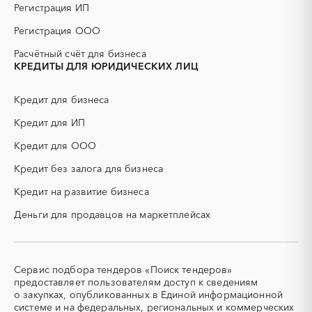
разрыв пласта)
Регистрация ИП
ГСМ
ДВП
Регистрация ООО
ДСП
ЕГЭ
Расчётный счёт для бизнеса
ЖБИ
ЖКХ
КРЕДИТЫ ДЛЯ ЮРИДИЧЕСКИХ ЛИЦ
ИБП
КИП (контрольно-
измерительные приборы)
Кредит для бизнеса
КТП
МТР (материально-
технические ресурсы)
Кредит для ИП
НИОКР
НПЗ
Кредит для ООО
ОКР (опытно-
ОСАГО
конструкторские работы)
Кредит без залога для бизнеса
ПГС (песчано-гравийная
РВД (рукава высокого
Кредит на развитие бизнеса
смесь)
давления)
Деньги для продавцов на маркетплейсах
СВО
СКС (структурированные
кабельные системы)
СКУД
СОЖ (смазочно-
охлаждающие жидкости)
Сервис подбора тендеров «Поиск тендеров»
ТЭН
УДС (установки
предоставляет пользователям доступ к сведениям
(Теплоэлектронагреватель)
депарафинизации скважин)
о закупках, опубликованных в Единой информационной
системе и на федеральных, региональных и коммерческих
УКПГ
ЯТЭК