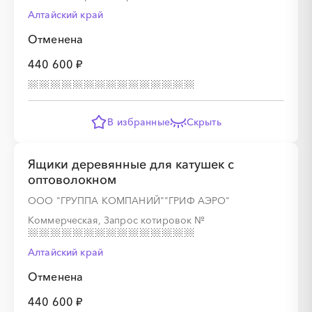
░
░
░
░
░
░
░
░
░
░
░
░
░
░
░
Алтайский край
Отменена
440 600 ₽
В избранные
Скрыть
Ящики деревянные для катушек с
оптоволокном
ООО "ГРУППА КОМПАНИЙ""ГРИФ АЭРО"
Коммерческая, Запрос котировок
№
Алтайский край
Отменена
440 600 ₽