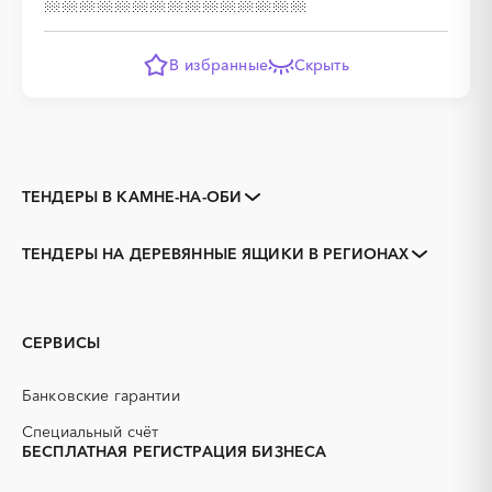
В избранные
Скрыть
ТЕНДЕРЫ В КАМНЕ-НА-ОБИ
Закупки коммерческих
Закупки малого объема
организаций
ТЕНДЕРЫ НА ДЕРЕВЯННЫЕ ЯЩИКИ В РЕГИОНАХ
Тендеры заводов
1С
Алтайский край
Алейск
3D печать
B2B
Барнаул
Белокуриха
GPON
IT
Бийск
Горняк
СЕРВИСЫ
PR
Erp-системы
Заринск
Змеиногорск
АЗС
АКЗ (антикоррозийная
Новоалтайск
Рубцовск
Банковские гарантии
защита)
Славгород
Яровое
АЭС
БАД (Биологически
Специальный счёт
активные добавки)
БЕСПЛАТНАЯ РЕГИСТРАЦИЯ БИЗНЕСА
ГНБ
ГРП (гидравлический