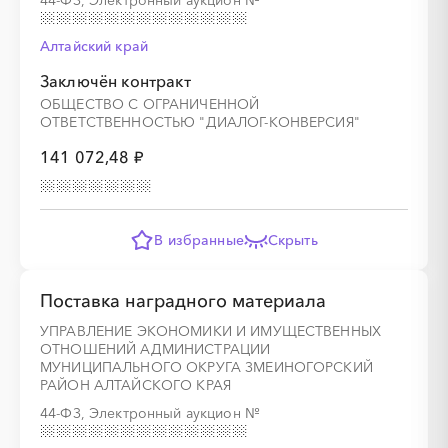
44-ФЗ, Электронный аукцион
№
Алтайский край
░
░
░
░
░
░
░
░
░
░
░
░
░
Заключён контракт
ОБЩЕСТВО С ОГРАНИЧЕННОЙ
ОТВЕТСТВЕННОСТЬЮ "ДИАЛОГ-КОНВЕРСИЯ"
░
░
░
░
░
░
░
141 072,48 ₽
В избранные
Скрыть
░
░
░
░
░
░
░
░
░
░
░
░
░
Поставка наградного материала
░
░
░
░
░
░
░
УПРАВЛЕНИЕ ЭКОНОМИКИ И ИМУЩЕСТВЕННЫХ
ОТНОШЕНИЙ АДМИНИСТРАЦИИ
МУНИЦИПАЛЬНОГО ОКРУГА ЗМЕИНОГОРСКИЙ
РАЙОН АЛТАЙСКОГО КРАЯ
44-ФЗ, Электронный аукцион
№
░
░
░
░
░
░
░
░
░
░
░
░
░