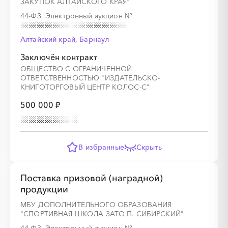
ЗАКУПОК АЛТАЙСКОГО КРАЯ"
44-ФЗ, Электронный аукцион
№
░
░
░
░
░
░
░
Алтайский край, Барнаул
Заключён контракт
ОБЩЕСТВО С ОГРАНИЧЕННОЙ
ОТВЕТСТВЕННОСТЬЮ "ИЗДАТЕЛЬСКО-
░
░
░
░
░
░
░
░
░
░
░
░
░
КНИГОТОРГОВЫЙ ЦЕНТР КОЛОС-С"
500 000 ₽
░
░
░
░
░
░
░
В избранные
Скрыть
░
░
░
░
░
░
░
░
░
░
░
░
░
Поставка призовой (наградной)
продукции
МБУ ДОПОЛНИТЕЛЬНОГО ОБРАЗОВАНИЯ
░
░
░
░
░
░
░
"СПОРТИВНАЯ ШКОЛА ЗАТО П. СИБИРСКИЙ"