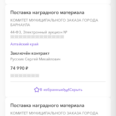
Поставка наградного материала
░
░
░
░
░
░
░
░
░
░
░
░
░
КОМИТЕТ МУНИЦИПАЛЬНОГО ЗАКАЗА ГОРОДА
БАРНАУЛА
░
░
░
░
░
░
░
44-ФЗ, Электронный аукцион
№
Алтайский край
Заключён контракт
░
░
░
Русских Сергей Михайлович
░
░
░
░
░
░
░
░
░
░
74 990 ₽
░
░
░
░
░
░
░
В избранные
Скрыть
Поставка наградного материала
░
░
░
░
░
░
░
░
░
░
░
░
░
КОМИТЕТ МУНИЦИПАЛЬНОГО ЗАКАЗА ГОРОДА