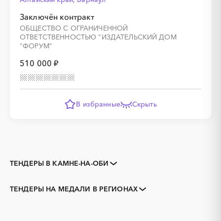
Заключён контракт
ОБЩЕСТВО С ОГРАНИЧЕННОЙ
ОТВЕТСТВЕННОСТЬЮ "ИЗДАТЕЛЬСКИЙ ДОМ
"ФОРУМ"
510 000 ₽
В избранные
Скрыть
ТЕНДЕРЫ В КАМНЕ-НА-ОБИ
Закупки коммерческих
Закупки малого объема
организаций
ТЕНДЕРЫ НА МЕДАЛИ В РЕГИОНАХ
Тендеры заводов
1С
Алтайский край
Алейск
3D печать
B2B
Барнаул
Белокуриха
GPON
IT