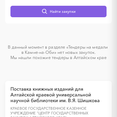
░
░
░
░
░
░
░
░
░
░
░
░
░
Найти закупки
░
░
░
░
░
░
░
В данный момент в разделе «Тендеры на медали 
в Камне-на-Оби» нет новых закупок.

Мы нашли похожие тендеры в Алтайском крае
░
░
░
░
░
░
░
░
░
░
░
░
░
░
░
░
░
░
░
░
Поставка книжных изданий для
Алтайской краевой универсальной
научной библиотеки им. В.Я. Шишкова
КРАЕВОЕ ГОСУДАРСТВЕННОЕ КАЗЕННОЕ
УЧРЕЖДЕНИЕ "ЦЕНТР ГОСУДАРСТВЕННЫХ
░
░
░
░
░
░
░
░
░
░
░
░
░