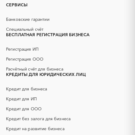
Бийск
Горняк
СЕРВИСЫ
PR
Erp-системы
Заринск
Змеиногорск
АЗС
АКЗ (антикоррозийная
Новоалтайск
Рубцовск
Банковские гарантии
защита)
Славгород
Яровое
АЭС
БАД (Биологически
Специальный счёт
активные добавки)
БЕСПЛАТНАЯ РЕГИСТРАЦИЯ БИЗНЕСА
ГНБ
ГРП (гидравлический
разрыв пласта)
Регистрация ИП
ГСМ
ДВП
Регистрация ООО
ДСП
ЕГЭ
Расчётный счёт для бизнеса
ЖБИ
ЖКХ
КРЕДИТЫ ДЛЯ ЮРИДИЧЕСКИХ ЛИЦ
ИБП
КИП (контрольно-
измерительные приборы)
Кредит для бизнеса
КТП
МТР (материально-
технические ресурсы)
Кредит для ИП
НИОКР
НПЗ
Кредит для ООО
ОКР (опытно-
ОСАГО
конструкторские работы)
Кредит без залога для бизнеса
ПГС (песчано-гравийная
РВД (рукава высокого
Кредит на развитие бизнеса
смесь)
давления)