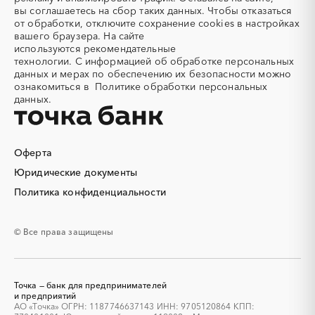
Аккумуляторы
Алкогольная продукция
вы соглашаетесь на сбор таких данных. Чтобы отказаться
Алмазное бурение
Алмазная резка
от обработки, отключите сохранение cookies в настройках
вашего браузера. На сайте
Алюминиевые
Алюминиевые профили
используются
рекомендательные
конструкции
технологии.
С информацией об обработке персональных
Алюминий
Аммоний
данных и мерах по обеспечению их безопасности можно
ознакомиться в
Политике обработки персональных
Ангар
Антенны
данных.
Антискалант
Антрацит
Аппараты воздушного
Аргон
охлаждения
Оферта
Аренда автобусов
Аренда автомобилей
Юридические документы
Аренда погрузчика
Аренда помещений
Аренда спецтехники с
Арматурная сетка
Политика конфиденциальности
экипажем
Арматурные каркасы для
Арфы
© Все права защищены
свай
Архитектурная подсветка
Асфальт
Асфальтирование дорог
Аттракционы
Точка — банк для предпринимателей
Аудиоролики
Аудиторские услуги
и предприятий
АО «Точка» ОГРН: 1187746637143 ИНН: 9705120864 КПП:
Аутсорсинг
Аутсорсинг персонала