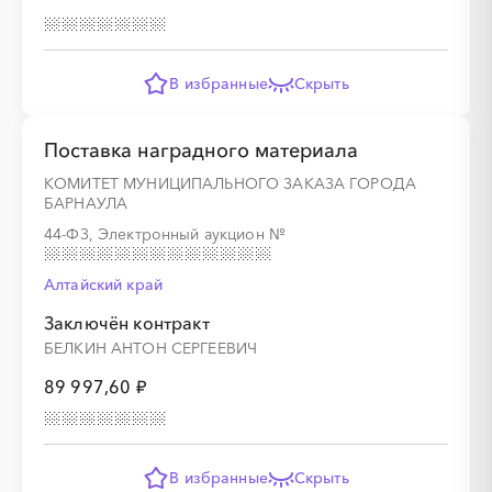
░
░
░
░
░
░
░
В избранные
Скрыть
░
░
░
░
░
░
░
░
░
░
░
░
░
Поставка наградного материала
КОМИТЕТ МУНИЦИПАЛЬНОГО ЗАКАЗА ГОРОДА
БАРНАУЛА
░
░
░
░
░
░
░
44-ФЗ, Электронный аукцион
№
Алтайский край
Заключён контракт
░
░
░
░
░
░
░
░
░
░
░
░
░
БЕЛКИН АНТОН СЕРГЕЕВИЧ
89 997,60 ₽
░
░
░
░
░
░
░
В избранные
Скрыть