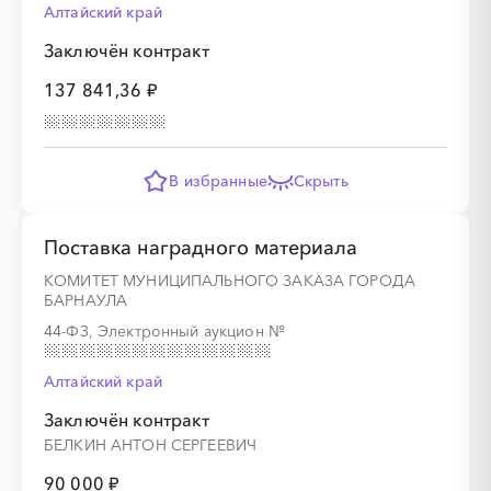
Алтайский край
Заключён контракт
░
░
░
░
░
░
░
137 841,36 ₽
В избранные
Скрыть
Поставка наградного материала
░
░
░
░
░
░
░
░
░
░
░
░
░
КОМИТЕТ МУНИЦИПАЛЬНОГО ЗАКАЗА ГОРОДА
БАРНАУЛА
░
░
░
░
░
░
░
44-ФЗ, Электронный аукцион
№
Алтайский край
Заключён контракт
░
░
░
░
░
░
░
░
░
░
░
░
░
БЕЛКИН АНТОН СЕРГЕЕВИЧ
90 000 ₽