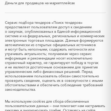
Деньги для продавцов на маркетплейсах
СВО
СКС (структурированные
кабельные системы)
СКУД
СОЖ (смазочно-
охлаждающие жидкости)
Сервис подбора тендеров «Поиск тендеров»
ТЭН
УДС (установки
предоставляет пользователям доступ к сведениям
(Теплоэлектронагреватель)
депарафинизации скважин)
о закупках, опубликованных в Единой информационной
системе и на федеральных, региональных и коммерческих
УКПГ
ЯТЭК
электронных торговых площадках. Данные формируются
Аварийные работы
Авиаперевозка
автоматически из открытых официальных источников
Авиационные работы
Авиационные работы
и могут быть неполными, содержать неточности или
вертолетами
утрачивать актуальность; получаемая через сервис
информация и рекомендации носят исключительно
Автобус
Автовозы
справочный характер, не гарантируют победу в торгах
Автогрейдер
Автозапчасти
и не являются достаточным основанием для принятия
управленческих либо финансовых решений. Перед
Автоматизация
Автомобили
использованием пользователь обязан самостоятельно
Автомобильные весы
Авторский надзор
проверить сведения, оценить их в совокупности с иными
обстоятельствами и обеспечить соблюдение требований
Автотранспорт
Автоцистерны пожарные
законодательства.
Адсорбенты
Азот
Азотные компрессоры
Азотные станции
Мы используем
cookies
для сбора обезличенных
Акварель
Аквариумы
пользовательских данных — они помогают нам настраивать
рекламу и анализировать трафик. Оставаясь на сайте,