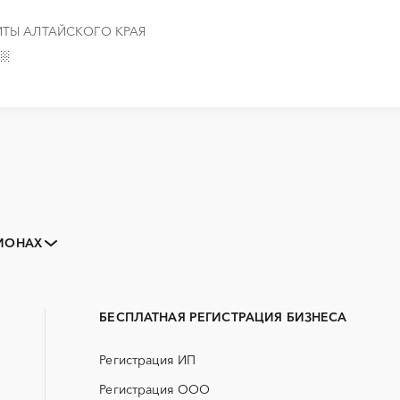
ТЫ АЛТАЙСКОГО КРАЯ
Закупки малого объема
Тендеры заводов
ГИОНАХ
B2B
GPON
Алейск
Барнаул
Erp-системы
АЗС
Заринск
Змеиногорск
БАД (Биологически активные
ГНБ
Рубцовск
Славгород
добавки)
БЕСПЛАТНАЯ РЕГИСТРАЦИЯ БИЗНЕСА
ДВП
ДСП
Регистрация ИП
ЖКХ
ИБП
Регистрация ООО