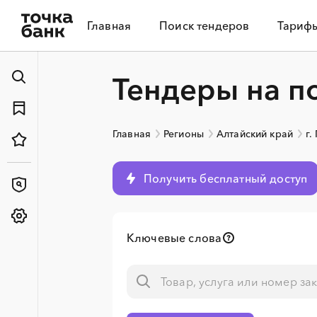
Главная
Поиск тендеров
Тариф
Тендеры на п
Главная
Регионы
Алтайский край
г.
Получить бесплатный доступ
Ключевые слова
░
░
░
░
░
░
░
░
░
░
░
░
░