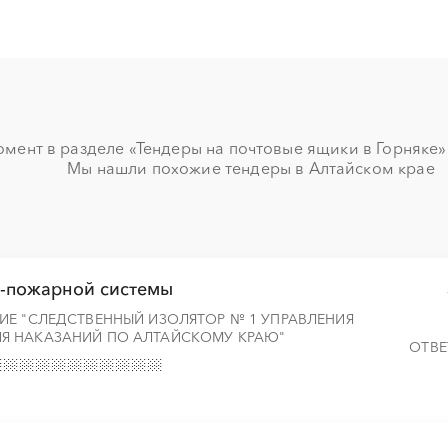
░
░
░
░
░
░
░
░
░
░
░
░
░
░
░
мент в разделе «Тендеры на почтовые ящики в Горняке» н
Мы нашли похожие тендеры в Алтайском крае
-пожарной системы
ИЕ "СЛЕДСТВЕННЫЙ ИЗОЛЯТОР № 1 УПРАВЛЕНИЯ
Я НАКАЗАНИЙ ПО АЛТАЙСКОМУ КРАЮ"
ОТВЕ