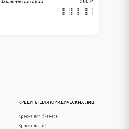
Заключён договор
500 ₽
1С
IT
Белокуриха
АКЗ (антикоррозийная защита)
Камень-на-Оби
ГРП (гидравлический разрыв
Яровое
пласта)
КРЕДИТЫ ДЛЯ ЮРИДИЧЕСКИХ ЛИЦ
ЕГЭ
Кредит для бизнеса
КИП (контрольно-измерительные
приборы)
Кредит для ИП