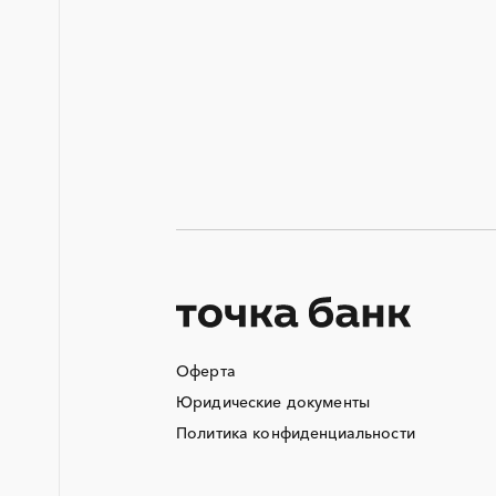
КТП
ОКР (опытно-конструкторские
работы)
СВО
ТЭН (Теплоэлектронагреватель)
Аварийные работы
Автобус
Автоматизация
Автотранспорт
Азотные компрессоры
Аккумуляторы
Оферта
Алюминиевые конструкции
Юридические документы
Ангар
Политика конфиденциальности
Аппараты воздушного
охлаждения
Аренда погрузчика