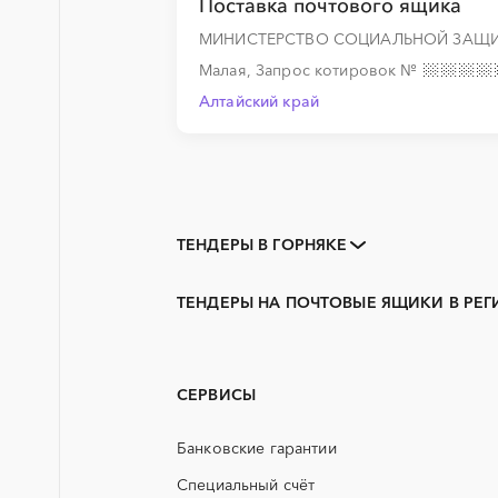
Поставка почтового ящика
МИНИСТЕРСТВО СОЦИАЛЬНОЙ ЗАЩИ
Малая, Запрос котировок
№
Алтайский край
ТЕНДЕРЫ В ГОРНЯКЕ
Закупки коммерческих
организаций
ТЕНДЕРЫ НА ПОЧТОВЫЕ ЯЩИКИ В РЕ
3D печать
Алтайский край
PR
Бийск
АЭС
Новоалтайск
СЕРВИСЫ
ГСМ
Банковские гарантии
ЖБИ
Специальный счёт