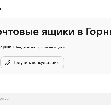
ы
очтовые ящики в Горн
 Горняк
Тендеры на почтовые ящики
Получить консультацию
░
░
░
░
░
░
░
░
░
░
░
░
░