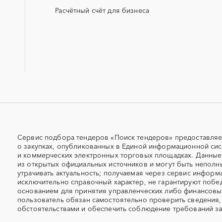
МТР (материально-технические
НИОКР
ресурсы)
Расчётный счёт для бизнеса
ОСАГО
ПГС (песчано-гравийная 
СКС (структурированные
СКУД
кабельные системы)
УДС (установки депарафинизации
УКПГ
скважин)
Авиаперевозка
Авиационные работы
Автовозы
Автогрейдер
Автомобили
Автомобильные весы
Автоцистерны пожарные
Адсорбенты
Сервис подбора тендеров «Поиск тендеров» предоставляе
о закупках, опубликованных в Единой информационной сис
Азотные станции
Акварель
и коммерческих электронных торговых площадках. Данны
Алкогольная продукция
Алмазное бурение
из открытых официальных источников и могут быть неполн
утрачивать актуальность; получаемая через сервис информ
Алюминиевые профили
Алюминий
исключительно справочный характер, не гарантируют побед
Антенны
Антискалант
основанием для принятия управленческих либо финансов
Аргон
пользователь обязан самостоятельно проверить сведения,
Аренда автобусов
обстоятельствами и обеспечить соблюдение требований за
Аренда помещений
Аренда спецтехники с э