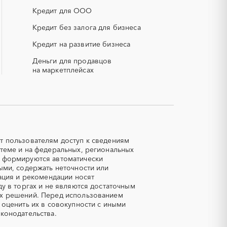
НПЗ
Кредит для ООО
смесь)
РВД (рукава высокого давления)
Кредит без залога для бизнеса
Кредит на развитие бизнеса
СОЖ (смазочно-охлаждающие
жидкости)
Деньги для продавцов
ЯТЭК
на маркетплейсах
Авиационные работы
вертолетами
Автозапчасти
Авторский надзор
Азот
т пользователям доступ к сведениям
теме и на федеральных, региональных
Аквариумы
е формируются автоматически
Алмазная резка
ыми, содержать неточности или
ация и рекомендации носят
Аммоний
у в торгах и не являются достаточным
Антрацит
ых решений. Перед использованием
 оценить их в совокупности с иными
Аренда автомобилей
конодательства.
кипажем
Арматурная сетка