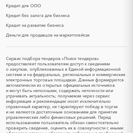
НИОКР
НПЗ
Кредит для ООО
ОКР (опытно-
ОСАГО
конструкторские работы)
Кредит без залога для бизнеса
ПГС (песчано-гравийная
РВД (рукава высокого
Кредит на развитие бизнеса
смесь)
давления)
Деньги для продавцов на маркетплейсах
СВО
СКС (структурированные
кабельные системы)
СКУД
СОЖ (смазочно-
охлаждающие жидкости)
Сервис подбора тендеров «Поиск тендеров»
ТЭН
УДС (установки
предоставляет пользователям доступ к сведениям
(Теплоэлектронагреватель)
депарафинизации скважин)
о закупках, опубликованных в Единой информационной
системе и на федеральных, региональных и коммерческих
УКПГ
ЯТЭК
электронных торговых площадках. Данные формируются
Аварийные работы
Авиаперевозка
автоматически из открытых официальных источников
Авиационные работы
Авиационные работы
и могут быть неполными, содержать неточности или
вертолетами
утрачивать актуальность; получаемая через сервис
информация и рекомендации носят исключительно
Автобус
Автовозы
справочный характер, не гарантируют победу в торгах
Автогрейдер
Автозапчасти
и не являются достаточным основанием для принятия
управленческих либо финансовых решений. Перед
Автоматизация
Автомобили
использованием пользователь обязан самостоятельно
Автомобильные весы
Авторский надзор
проверить сведения, оценить их в совокупности с иными