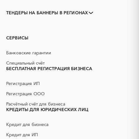
Закупки коммерческих
Закупки малого объема
организаций
ТЕНДЕРЫ НА БАННЕРЫ В РЕГИОНАХ
Тендеры заводов
1С
Алтайский край
Алейск
3D печать
B2B
Барнаул
Белокуриха
GPON
IT
Бийск
Заринск
СЕРВИСЫ
PR
Erp-системы
Змеиногорск
Камень-на-Оби
АЗС
АКЗ (антикоррозийная
Новоалтайск
Рубцовск
Банковские гарантии
защита)
Славгород
Яровое
АЭС
БАД (Биологически
Специальный счёт
активные добавки)
БЕСПЛАТНАЯ РЕГИСТРАЦИЯ БИЗНЕСА
ГНБ
ГРП (гидравлический
разрыв пласта)
Регистрация ИП
ГСМ
ДВП
Регистрация ООО
ДСП
ЕГЭ
Расчётный счёт для бизнеса
ЖБИ
ЖКХ
КРЕДИТЫ ДЛЯ ЮРИДИЧЕСКИХ ЛИЦ
ИБП
КИП (контрольно-
измерительные приборы)
Кредит для бизнеса
КТП
МТР (материально-
технические ресурсы)
Кредит для ИП