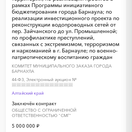
рамках Программы инициативного
бюджетирования города Барнаула; по
░
░
░
░
░
░
░
░
░
░
░
░
░
реализации инвестиционного проекта по
реконструкции водопроводных сетей от
пер. Зайчанского до ул. Промышленной;
по профилактике преступлений,
░
░
░
░
░
░
░
связанных с экстремизмом, терроризмом
и наркоманией в г. Барнауле; по военно-
патриотическому воспитанию граждан
КОМИТЕТ МУНИЦИПАЛЬНОГО ЗАКАЗА ГОРОДА
БАРНАУЛА
44-ФЗ, Электронный аукцион
№
░
░
░
░
░
░
░
░
░
░
░
░
░
Алтайский край
░
░
░
░
░
░
░
Заключён контракт
ОБЩЕСТВО С ОГРАНИЧЕННОЙ
ОТВЕТСТВЕННОСТЬЮ "СМГ"
5 000 000 ₽