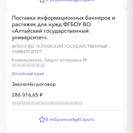
Поставка информационных баннеров и
░
░
░
░
░
░
░
░
░
░
░
░
░
растяжек для нужд ФГБОУ ВО
«Алтайский государственный
университет».
░
░
░
░
░
░
░
ФГБОУ ВО "АЛТАЙСКИЙ ГОСУДАРСТВЕННЫЙ
УНИВЕРСИТЕТ"
Коммерческая, Запрос котировок
№
Алтайский край
Заключён договор
░
░
░
░
░
░
░
░
░
░
░
░
░
286 016,65 ₽
░
░
░
░
░
░
░
В избранные
Скрыть