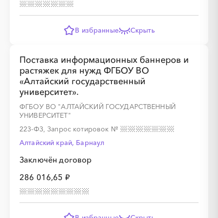
В избранные
Скрыть
░
░
░
░
░
░
░
░
░
░
░
░
░
Поставка информационных баннеров и
растяжек для нужд ФГБОУ ВО
░
░
░
░
░
░
░
«Алтайский государственный
университет».
ФГБОУ ВО "АЛТАЙСКИЙ ГОСУДАРСТВЕННЫЙ
УНИВЕРСИТЕТ"
223-ФЗ, Запрос котировок
№
░
░
░
░
░
░
░
░
░
░
░
░
░
Алтайский край, Барнаул
Заключён договор
286 016,65 ₽
░
░
░
░
░
░
░
В избранные
Скрыть