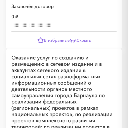
Заключён договор
0 ₽
░
░
░
░
░
░
░
░
░
░
░
░
░
В избранные
Скрыть
Оказание услуг по созданию и
░
░
░
░
░
░
░
размещению в сетевом издании и в
аккаунтах сетевого издания в
социальных сетях разноформатных
информационных сообщений о
деятельности органов местного
░
░
░
░
░
░
░
самоуправления города Барнаула по
реализации федеральных
(региональных) проектов в рамках
░
░
░
░
░
░
░
░
░
░
░
░
░
░
░
национальных проектов; по реализации
проектов комплексного развития
территорий; по реализации проектов в