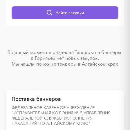
░
░
░
░
░
░
░
░
░
░
░
░
░
Найти закупки
░
░
░
░
░
░
░
░
░
░
░
░
░
В данный момент в разделе «Тендеры на баннеры 
в Горняке» нет новых закупок.

Мы нашли похожие тендеры в Алтайском крае
░
░
░
░
░
░
░
░
░
░
░
░
░
░
░
░
░
░
░
░
Поставка баннеров
ФЕДЕРАЛЬНОЕ КАЗЕННОЕ УЧРЕЖДЕНИЕ
"ИСПРАВИТЕЛЬНАЯ КОЛОНИЯ № 5 УПРАВЛЕНИЯ
ФЕДЕРАЛЬНОЙ СЛУЖБЫ ИСПОЛНЕНИЯ
НАКАЗАНИЙ ПО АЛТАЙСКОМУ КРАЮ"
░
░
░
░
░