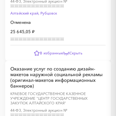
44-ФЗ, Электронный аукцион
№
░
░
░
░
░
░
░
░
░
Алтайский край, Рубцовск
Отменена
25 645,05 ₽
В избранные
Скрыть
Оказание услуг по созданию дизайн-
макетов наружной социальной рекламы
(оригинал-макетов информационных
баннеров)
КРАЕВОЕ ГОСУДАРСТВЕННОЕ КАЗЕННОЕ
░
░
░
░
░
░
░
░
░
░
░
░
░
УЧРЕЖДЕНИЕ "ЦЕНТР ГОСУДАРСТВЕННЫХ
ЗАКУПОК АЛТАЙСКОГО КРАЯ"
44-ФЗ, Электронный аукцион
№