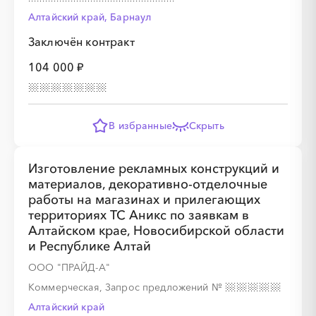
░
░
░
░
░
░
░
Алтайский край, Барнаул
Заключён контракт
104 000 ₽
░
░
░
░
░
░
░
В избранные
Скрыть
░
░
░
░
░
░
░
░
░
Изготовление рекламных конструкций и
материалов, декоративно-отделочные
работы на магазинах и прилегающих
территориях ТС Аникс по заявкам в
Алтайском крае, Новосибирской области
░
░
░
░
░
░
░
и Республике Алтай
ООО "ПРАЙД-А"
░
░
░
░
░
░
░
░
░
░
░
░
░
░
░
Коммерческая, Запрос предложений
№
Алтайский край