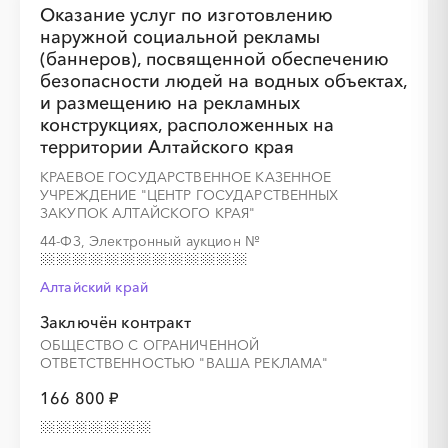
Оказание услуг по изготовлению
наружной социальной рекламы
(баннеров), посвященной обеспечению
░
░
░
░
░
░
░
░
░
░
░
░
░
безопасности людей на водных объектах,
и размещению на рекламных
конструкциях, расположенных на
░
░
░
░
░
░
░
территории Алтайского края
КРАЕВОЕ ГОСУДАРСТВЕННОЕ КАЗЕННОЕ
УЧРЕЖДЕНИЕ "ЦЕНТР ГОСУДАРСТВЕННЫХ
ЗАКУПОК АЛТАЙСКОГО КРАЯ"
44-ФЗ, Электронный аукцион
№
Алтайский край
Заключён контракт
ОБЩЕСТВО С ОГРАНИЧЕННОЙ
ОТВЕТСТВЕННОСТЬЮ "ВАША РЕКЛАМА"
166 800 ₽