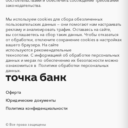
обстоятельствами и обеспечить соблюдение требований
Автотранспорт
Автоцистерны пожарные
законодательства.
Адсорбенты
Азот
Азотные компрессоры
Азотные станции
Мы используем
cookies
для сбора обезличенных
Акварель
Аквариумы
пользовательских данных — они помогают нам настраивать
рекламу и анализировать трафик. Оставаясь на сайте,
Аккумуляторы
Алкогольная продукция
вы соглашаетесь на сбор таких данных. Чтобы отказаться
Алмазное бурение
Алмазная резка
от обработки, отключите сохранение cookies в настройках
вашего браузера. На сайте
Алюминиевые
Алюминиевые профили
используются
рекомендательные
конструкции
технологии.
С информацией об обработке персональных
Алюминий
Аммоний
данных и мерах по обеспечению их безопасности можно
ознакомиться в
Политике обработки персональных
Ангар
Антенны
данных.
Антискалант
Антрацит
Аппараты воздушного
Аргон
охлаждения
Оферта
Аренда автобусов
Аренда автомобилей
Юридические документы
Аренда погрузчика
Аренда помещений
Аренда спецтехники с
Арматурная сетка
Политика конфиденциальности
экипажем
Арматурные каркасы для
Арфы
© Все права защищены
свай