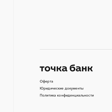
ОКР (опытно-конструкторские
работы)
СВО
ТЭН (Теплоэлектронагреватель)
Аварийные работы
Автобус
Автоматизация
Автотранспорт
Азотные компрессоры
Аккумуляторы
Оферта
Алюминиевые конструкции
Юридические документы
Ангар
Политика конфиденциальности
Аппараты воздушного
охлаждения
Аренда погрузчика