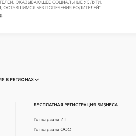
ТЕЛЕЙ, ОКАЗЫВАЮЩЕЕ СОЦИАЛЬНЫЕ УСЛУГИ,
, ОСТАВШИМСЯ БЕЗ ПОПЕЧЕНИЯ РОДИТЕЛЕЙ"
Закупки малого объема
Тендеры заводов
Я В РЕГИОНАХ
B2B
GPON
Алейск
Барнаул
Erp-системы
АЗС
Заринск
Змеиногорск
БАД (Биологически активные
ГНБ
Рубцовск
Славгород
добавки)
БЕСПЛАТНАЯ РЕГИСТРАЦИЯ БИЗНЕСА
ДВП
ДСП
Регистрация ИП
ЖКХ
ИБП
Регистрация ООО
МТР (материально-технические
НИОКР