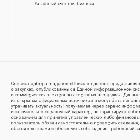
ресурсы)
Расчётный счёт для бизнеса
ОСАГО
ПГС (песчано-гравийная 
СКС (структурированные
СКУД
кабельные системы)
УДС (установки депарафинизации
УКПГ
скважин)
Авиаперевозка
Авиационные работы
Автовозы
Автогрейдер
Автомобили
Автомобильные весы
Автоцистерны пожарные
Адсорбенты
Сервис подбора тендеров «Поиск тендеров» предоставляе
о закупках, опубликованных в Единой информационной сис
Азотные станции
Акварель
и коммерческих электронных торговых площадках. Данны
Алкогольная продукция
Алмазное бурение
из открытых официальных источников и могут быть неполн
утрачивать актуальность; получаемая через сервис информ
Алюминиевые профили
Алюминий
исключительно справочный характер, не гарантируют побед
Антенны
Антискалант
основанием для принятия управленческих либо финансов
Аргон
пользователь обязан самостоятельно проверить сведения,
Аренда автобусов
обстоятельствами и обеспечить соблюдение требований за
Аренда помещений
Аренда спецтехники с э