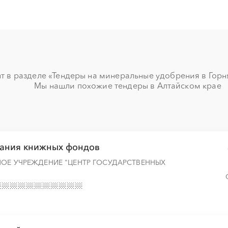
░
░
░
░
░
░
░
░
░
░
░
░
░
░
░
░
 в разделе «Тендеры на минеральные удобрения в Горняк
Мы нашли похожие тендеры в Алтайском крае
░
░
░
░
░
░
░
░
░
░
░
░
░
░
░
░
░
░
░
░
вания книжных фондов
НОЕ УЧРЕЖДЕНИЕ "ЦЕНТР ГОСУДАРСТВЕННЫХ
░
░
░
░
░
░
░
░
░
░
░
░
░
░
░
░
░
░
░
░
░
░