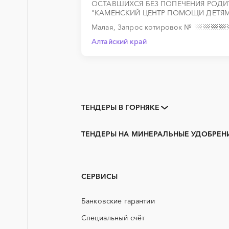
ОСТАВШИХСЯ БЕЗ ПОПЕЧЕНИЯ РОДИ
"КАМЕНСКИЙ ЦЕНТР ПОМОЩИ ДЕТЯМ
Малая, Запрос котировок
№
Алтайский край
ТЕНДЕРЫ В ГОРНЯКЕ
Закупки коммерческих
организаций
ТЕНДЕРЫ НА МИНЕРАЛЬНЫЕ УДОБРЕНИ
3D печать
Алтайский край
PR
Бийск
АЭС
Новоалтайск
СЕРВИСЫ
ГСМ
Банковские гарантии
ЖБИ
Специальный счёт
КТП