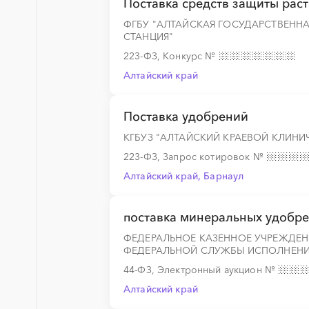
Поставка средств защиты рас
ФГБУ "АЛТАЙСКАЯ ГОСУДАРСТВЕНН
СТАНЦИЯ"
░
░
░
░
░
223-ФЗ, Конкурс
№
Алтайский край
░
░
░
░
░
Поставка удобрений
КГБУЗ "АЛТАЙСКИЙ КРАЕВОЙ КЛИНИ
223-ФЗ, Запрос котировок
№
░
░
░
░
░
Алтайский край, Барнаул
поставка минеральных удобр
ФЕДЕРАЛЬНОЕ КАЗЕННОЕ УЧРЕЖДЕН
ФЕДЕРАЛЬНОЙ СЛУЖБЫ ИСПОЛНЕНИ
44-ФЗ, Электронный аукцион
№
Алтайский край