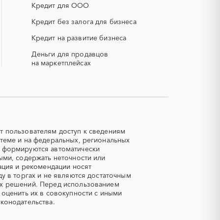
Кредит для ООО
смесь)
РВД (рукава высокого давления)
Кредит без залога для бизнеса
Кредит на развитие бизнеса
СОЖ (смазочно-охлаждающие
жидкости)
Деньги для продавцов
ЯТЭК
на маркетплейсах
Авиационные работы
вертолетами
Автозапчасти
Авторский надзор
Азот
т пользователям доступ к сведениям
теме и на федеральных, региональных
Аквариумы
е формируются автоматически
Алмазная резка
ыми, содержать неточности или
ация и рекомендации носят
Аммоний
у в торгах и не являются достаточным
Антрацит
ых решений. Перед использованием
 оценить их в совокупности с иными
Аренда автомобилей
конодательства.
кипажем
Арматурная сетка