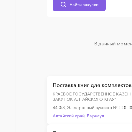
Найти закупки
░
░
░
░
░
░
░
░
░
░
░
░
░
░
В данный момент
░
░
░
░
░
░
░
░
░
░
░
░
░
░
░
░
░
░
░
░
Поставка книг для комплекто
КРАЕВОЕ ГОСУДАРСТВЕННОЕ КАЗЕН
ЗАКУПОК АЛТАЙСКОГО КРАЯ"
░
░
░
░
░
░
░
44-ФЗ, Электронный аукцион
№
Алтайский край, Барнаул
░
░
░
░
░
░
░
░
░
░
░
░
░