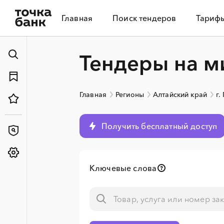
Главная
Поиск тендеров
Тариф
Тендеры на м
Главная
Регионы
Алтайский край
г.
Получить бесплатный доступ
Ключевые слова
░
░
░
░
░
░
░
░
░
░
░
░
░