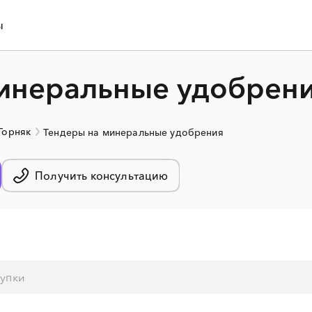
ы
инеральные удобрени
 Горняк
Тендеры на минеральные удобрения
Получить консультацию
░
░
░
░
░
░
░