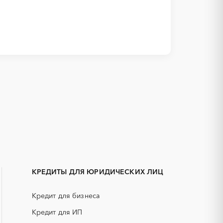
1С
IT
Белокуриха
АКЗ (антикоррозийная защита)
Камень-на-Оби
ГРП (гидравлический разрыв
Яровое
пласта)
КРЕДИТЫ ДЛЯ ЮРИДИЧЕСКИХ ЛИЦ
ЕГЭ
Кредит для бизнеса
КИП (контрольно-измерительные
приборы)
Кредит для ИП
НПЗ