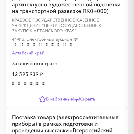
архитектурно-художественной подсветки
на транспортной развязке ПК0+000)
КРАЕВОЕ ГОСУДАРСТВЕННОЕ КАЗЕННОЕ
░
░
░
░
░
░
░
░
░
░
░
░
░
УЧРЕЖДЕНИЕ "ЦЕНТР ГОСУДАРСТВЕННЫХ
ЗАКУПОК АЛТАЙСКОГО КРАЯ"
44-ФЗ, Электронный аукцион
№
░
░
░
░
░
░
░
Алтайский край
Заключён контракт
12 595 939 ₽
В избранные
Скрыть
Поставка товара (электроосветительные
приборы) в рамках подготовки и
проведения выставки «Всероссийский