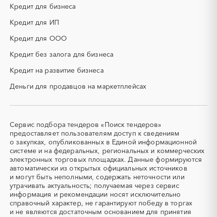
КТП
МТР (материально-
Кредит для бизнеса
технические ресурсы)
Кредит для ИП
НИОКР
НПЗ
ОКР (опытно-
ОСАГО
Кредит для ООО
конструкторские работы)
Кредит без залога для бизнеса
ПГС (песчано-гравийная
РВД (рукава высокого
смесь)
давления)
Кредит на развитие бизнеса
СВО
СКС (структурированные
Деньги для продавцов на маркетплейсах
кабельные системы)
СКУД
СОЖ (смазочно-
охлаждающие жидкости)
ТЭН
УДС (установки
Сервис подбора тендеров «Поиск тендеров»
(Теплоэлектронагреватель)
депарафинизации скважин)
предоставляет пользователям доступ к сведениям
о закупках, опубликованных в Единой информационной
УКПГ
ЯТЭК
системе и на федеральных, региональных и коммерческих
Аварийные работы
Авиаперевозка
электронных торговых площадках. Данные формируются
автоматически из открытых официальных источников
Авиационные работы
Авиационные работы
и могут быть неполными, содержать неточности или
вертолетами
утрачивать актуальность; получаемая через сервис
Автобус
Автовозы
информация и рекомендации носят исключительно
Автогрейдер
Автозапчасти
справочный характер, не гарантируют победу в торгах
и не являются достаточным основанием для принятия
Автоматизация
Автомобили