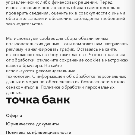
управленческих либо финансовых решений. Перед
Автомобильные весы
Авторский надзор
использованием пользователь обязан самостоятельно
проверить сведения, оценить их в совокупности с иными
Автотранспорт
Автоцистерны пожарные
обстоятельствами и обеспечить соблюдение требований
Адсорбенты
Азот
законодательства.
Азотные компрессоры
Азотные станции
Акварель
Аквариумы
Мы используем
cookies
для сбора обезличенных
пользовательских данных — они помогают нам настраивать
Аккумуляторы
Алкогольная продукция
рекламу и анализировать трафик. Оставаясь на сайте,
Алмазное бурение
Алмазная резка
вы соглашаетесь на сбор таких данных. Чтобы отказаться
от обработки, отключите сохранение cookies в настройках
Алюминиевые
Алюминиевые профили
вашего браузера. На сайте
конструкции
используются
рекомендательные
Алюминий
Аммоний
технологии.
С информацией об обработке персональных
данных и мерах по обеспечению их безопасности можно
Ангар
Антенны
ознакомиться в
Политике обработки персональных
Антискалант
Антрацит
данных.
Аппараты воздушного
Аргон
охлаждения
Аренда автобусов
Аренда автомобилей
Оферта
Аренда погрузчика
Аренда помещений
Юридические документы
Аренда спецтехники с
Арматурная сетка
Политика конфиденциальности
экипажем