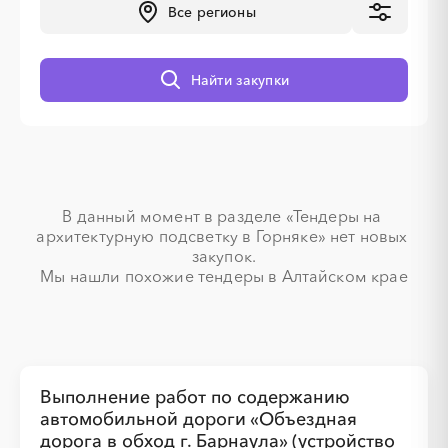
Все регионы
░
░
░
░
░
░
░
░
░
░
░
░
░
Найти закупки
░
░
░
░
░
░
░
В данный момент в разделе «Тендеры на 
архитектурную подсветку в Горняке» нет новых 
закупок.

░
░
░
░
░
░
░
Мы нашли похожие тендеры в Алтайском крае
Выполнение работ по содержанию
автомобильной дороги «Объездная
дорога в обход г. Барнаула» (устройство