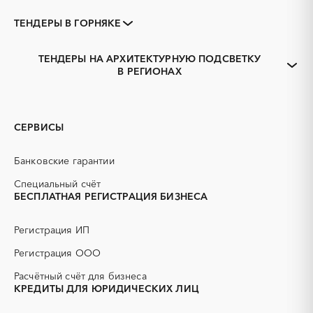
ТЕНДЕРЫ В ГОРНЯКЕ
Закупки коммерческих
Закупки малого объема
организаций
ТЕНДЕРЫ НА АРХИТЕКТУРНУЮ ПОДСВЕТКУ
Тендеры заводов
1С
В РЕГИОНАХ
Алтайский край
Алейск
3D печать
B2B
Барнаул
Белокуриха
GPON
IT
Бийск
Заринск
PR
Erp-системы
СЕРВИСЫ
Змеиногорск
Камень-на-Оби
АЗС
АКЗ (антикоррозийная
защита)
Новоалтайск
Рубцовск
Банковские гарантии
АЭС
БАД (Биологически
Славгород
Яровое
активные добавки)
Специальный счёт
БЕСПЛАТНАЯ РЕГИСТРАЦИЯ БИЗНЕСА
ГНБ
ГРП (гидравлический
разрыв пласта)
Регистрация ИП
ГСМ
ДВП
ДСП
ЕГЭ
Регистрация ООО
ЖБИ
ЖКХ
Расчётный счёт для бизнеса
ИБП
КИП (контрольно-
КРЕДИТЫ ДЛЯ ЮРИДИЧЕСКИХ ЛИЦ
измерительные приборы)