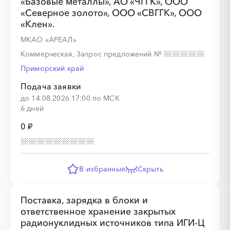
«Базовые металлы», АО «ЧГГК», ООО
░
░
░
░
░
░
░
░
░
░
«Северное золото», ООО «СВГГК», ООО
«Клен».
МКАО «АРЕАЛ»
░
░
░
░
░
░
░
░
░
░
░
░
░
░
░
Коммерческая, Запрос предложений
№
Приморский край
Подача заявки
до 14.08.2026 17:00 по МСК
6 дней
░
░
░
░
░
░
░
░
░
░
░
░
░
0 ₽
░
░
░
░
░
░
░
░
░
░
В избранные
Скрыть
Поставка, зарядка в блоки и
ответственное хранение закрытых
радионуклидных источников типа ИГИ-Ц