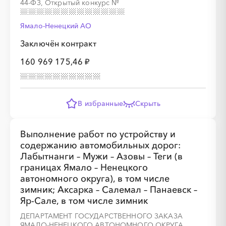
44-ФЗ, Открытый конкурс
№
Ямало-Ненецкий AО
Заключён контракт
░
░
░
░
░
░
░
░
░
░
░
░
░
160 969 175,46 ₽
░
░
░
░
░
░
░
░
░
░
░
В избранные
Скрыть
Выполнение работ по устройству и
содержанию автомобильных дорог:
Лабытнанги – Мужи – Азовы – Теги (в
границах Ямало – Ненецкого
░
░
░
░
░
░
░
░
░
░
░
░
░
автономного округа), в том числе
зимник; Аксарка – Салемал – Панаевск –
Яр-Сале, в том числе зимник
░
░
░
░
░
░
░
░
░
░
ДЕПАРТАМЕНТ ГОСУДАРСТВЕННОГО ЗАКАЗА
ЯМАЛО-НЕНЕЦКОГО АВТОНОМНОГО ОКРУГА