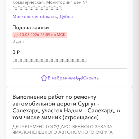
Коммерческая, Мониторинг цен
№
░
░
░
░
░
░
░
░
░
░
░
░
░
Московская область, Дубна
░
░
░
░
░
░
░
░
░
░
Подача заявки
до 10.08.2026 23:59 по МСК
3 дня
0 ₽
░
░
░
░
░
░
░
░
░
░
В избранные
Скрыть
Выполнение работ по ремонту
░
░
░
░
░
░
░
░
░
░
░
░
░
░
░
автомобильной дороги Сургут -
Салехард, участок Надым - Салехард, в
том числе зимник (строящаяся)
ДЕПАРТАМЕНТ ГОСУДАРСТВЕННОГО ЗАКАЗА
░
░
░
░
░
ЯМАЛО-НЕНЕЦКОГО АВТОНОМНОГО ОКРУГА