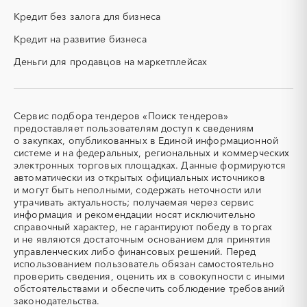
Кировская область
Коми
ОКР (опытно-
ОСАГО
конструкторские работы)
Кредит без залога для бизнеса
Костромская область
Краснодарский край
ПГС (песчано-гравийная
РВД (рукава высокого
Красноярский край
Крым
Кредит на развитие бизнеса
смесь)
давления)
Курганская область
Курская область
Деньги для продавцов на маркетплейсах
СВО
СКС (структурированные
Ленинградская область
Липецкая область
кабельные системы)
Магаданская область
Марий Эл
СКУД
СОЖ (смазочно-
охлаждающие жидкости)
Мордовия
Московская область
Сервис подбора тендеров «Поиск тендеров»
ТЭН
УДС (установки
Мурманская область
Ненецкий AО
предоставляет пользователям доступ к сведениям
(Теплоэлектронагреватель)
депарафинизации скважин)
о закупках, опубликованных в Единой информационной
Нижегородская область
Новгородская область
системе и на федеральных, региональных и коммерческих
УКПГ
ЯТЭК
Новосибирская область
Омская область
электронных торговых площадках. Данные формируются
Аварийные работы
Авиаперевозка
автоматически из открытых официальных источников
Оренбургская область
Орловская область
Авиационные работы
Авиационные работы
и могут быть неполными, содержать неточности или
Пензенская область
Пермский край
вертолетами
утрачивать актуальность; получаемая через сервис
информация и рекомендации носят исключительно
Приморский край
Псковская область
Автобус
Автовозы
справочный характер, не гарантируют победу в торгах
Ростовская область
Рязанская область
Автогрейдер
Автозапчасти
и не являются достаточным основанием для принятия
Самарская область
Саратовская область
управленческих либо финансовых решений. Перед
Автоматизация
Автомобили
использованием пользователь обязан самостоятельно
Сахалинская область
Свердловская область
Автомобильные весы
Авторский надзор
проверить сведения, оценить их в совокупности с иными
Северная Осетия - Алания
Смоленская область
обстоятельствами и обеспечить соблюдение требований
Автотранспорт
Автоцистерны пожарные
законодательства.
Ставропольский край
Тамбовская область