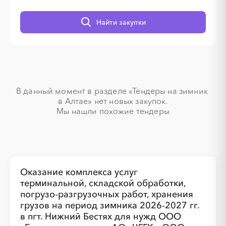
Найти закупки
░
░
░
░
░
░
░
░
░
░
░
░
░
░
В данный момент в разделе «Тендеры на зимник 
в Алтае» нет новых закупок.

Мы нашли похожие тендеры
░
░
░
░
░
░
░
░
░
░
░
░
░
Оказание комплекса услуг
терминальной, складской обработки,
погрузо-разгрузочных работ, хранения
грузов на период зимника 2026-2027 гг.
в пгт. Нижний Бестях для нужд ООО