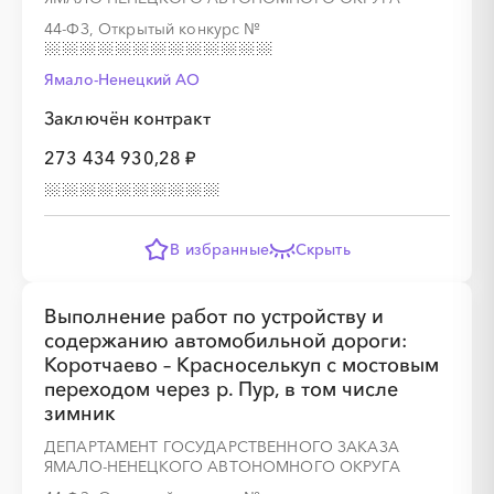
44-ФЗ, Открытый конкурс
№
Ямало-Ненецкий AО
░
░
░
░
░
░
░
Заключён контракт
273 434 930,28 ₽
░
░
░
░
░
░
░
░
░
В избранные
Скрыть
░
░
░
░
░
Выполнение работ по устройству и
содержанию автомобильной дороги:
Коротчаево – Красноселькуп с мостовым
░
░
░
░
░
░
░
░
░
░
░
░
░
░
░
переходом через р. Пур, в том числе
зимник
ДЕПАРТАМЕНТ ГОСУДАРСТВЕННОГО ЗАКАЗА
ЯМАЛО-НЕНЕЦКОГО АВТОНОМНОГО ОКРУГА