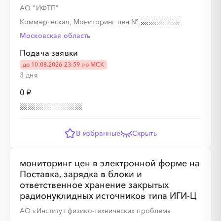
░
░
░
░
░
░
░
░
░
░
░
░
░
АО "ИФТП"
Коммерческая, Мониторинг цен
№
Московская область
░
░
░
░
░
░
░
░
░
░
Подача заявки
до 10.08.2026 23:59 по МСК
3 дня
0 ₽
░
░
░
░
░
░
░
░
░
░
░
░
░
В избранные
Скрыть
░
░
░
░
░
░
░
░
░
░
мониторинг цен в электронной форме на
Поставка, зарядка в блоки и
ответственное хранение закрытых
радионуклидных источников типа ИГИ-Ц
АО «Институт физико-технических проблем»