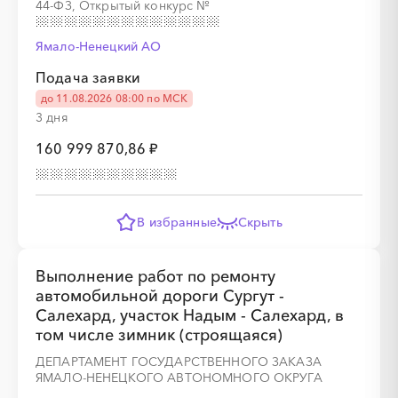
44-ФЗ, Открытый конкурс
№
░
░
░
░
░
Ямало-Ненецкий AО
Подача заявки
до 11.08.2026 08:00 по МСК
3 дня
160 999 870,86 ₽
░
░
░
░
░
░
░
░
░
░
░
░
░
░
░
░
░
░
░
░
░
░
░
В избранные
Скрыть
Выполнение работ по ремонту
автомобильной дороги Сургут -
░
░
░
░
░
░
░
░
░
Салехард, участок Надым - Салехард, в
том числе зимник (строящаяся)
ДЕПАРТАМЕНТ ГОСУДАРСТВЕННОГО ЗАКАЗА
░
░
░
░
░
░
░
░
░
░
░
░
░
░
░
ЯМАЛО-НЕНЕЦКОГО АВТОНОМНОГО ОКРУГА