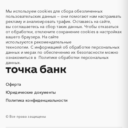
Адсорбенты
Азот
Татарстан
Тверская область
Азотные компрессоры
Азотные станции
Мы используем
cookies
для сбора обезличенных
Томская область
Тульская область
Акварель
Аквариумы
пользовательских данных — они помогают нам настраивать
Тыва
Тюменская область
рекламу и анализировать трафик. Оставаясь на сайте,
Аккумуляторы
Алкогольная продукция
вы соглашаетесь на сбор таких данных. Чтобы отказаться
Удмуртская республика
Ульяновская область
Алмазное бурение
Алмазная резка
от обработки, отключите сохранение cookies в настройках
Хабаровский край
Хакасия
вашего браузера. На сайте
Алюминиевые
Алюминиевые профили
используются
рекомендательные
конструкции
Ханты-Мансийский
Челябинская область
технологии.
С информацией об обработке персональных
Автономный округ - Югра
Алюминий
Аммоний
данных и мерах по обеспечению их безопасности можно
Чеченская республика
Чувашская республика
ознакомиться в
Политике обработки персональных
Ангар
Антенны
данных.
Чукотский AО
Саха (Якутия)
Антискалант
Антрацит
Ямало-Ненецкий AО
Ярославская область
Аппараты воздушного
Аргон
охлаждения
Оферта
Аренда автобусов
Аренда автомобилей
Юридические документы
Аренда погрузчика
Аренда помещений
Аренда спецтехники с
Арматурная сетка
Политика конфиденциальности
экипажем
Арматурные каркасы для
Арфы
© Все права защищены
свай
Архитектурная подсветка
Асфальт