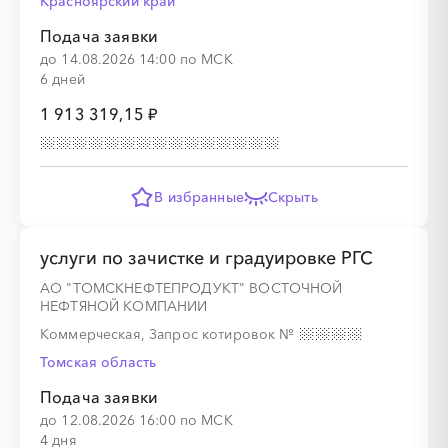
Красноярский край
Подача заявки
░
░
░
░
░
░
░
░
░
░
░
до 14.08.2026 14:00 по МСК
6 дней
1 913 319,15 ₽
░
░
░
░
В избранные
Скрыть
░
░
░
░
░
░
░
░
услуги по зачистке и градуировке РГС
АО "ТОМСКНЕФТЕПРОДУКТ" ВОСТОЧНОЙ
НЕФТЯНОЙ КОМПАНИИ
Коммерческая, Запрос котировок
№
░
░
░
░
░
Томская область
Подача заявки
до 12.08.2026 16:00 по МСК
░
░
░
░
░
░
░
░
░
░
░
░
░
░
░
4 дня