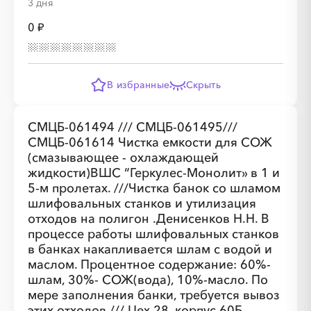
3 дня
0 ₽
В избранные
Скрыть
СМЦБ-061494 /// СМЦБ-061495///
СМЦБ-061614 Чистка емкости для СОЖ
(смазывающее - охлаждающей
жидкости)ВШС “Геркулес-Монолит» в 1 и
5-м пролетах. ///Чистка банок со шламом
шлифовальных станков и утилизация
отходов на полигон .Денисенков Н.Н. В
процессе работы шлифовальных станков
в банках накапливается шлам с водой и
маслом. Процентное содержание: 60%-
шлам, 30%- СОЖ(вода), 10%-масло. По
мере заполнения банки, требуется вывоз
этих отходов /// Цех 28, корпус 60Б.