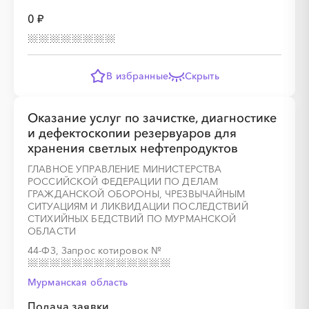
0 ₽
В избранные
Скрыть
░
░
░
░
░
░
░
░
░
Оказание услуг по зачистке, диагностике
и дефектоскопии резервуаров для
░
░
░
░
░
░
░
░
░
░
░
░
░
░
░
хранения светлых нефтепродуктов
ГЛАВНОЕ УПРАВЛЕНИЕ МИНИСТЕРСТВА
РОССИЙСКОЙ ФЕДЕРАЦИИ ПО ДЕЛАМ
░
░
░
░
░
ГРАЖДАНСКОЙ ОБОРОНЫ, ЧРЕЗВЫЧАЙНЫМ
СИТУАЦИЯМ И ЛИКВИДАЦИИ ПОСЛЕДСТВИЙ
СТИХИЙНЫХ БЕДСТВИЙ ПО МУРМАНСКОЙ
ОБЛАСТИ
44-ФЗ, Запрос котировок
№
░
░
░
░
░
░
░
░
░
Мурманская область
Подача заявки