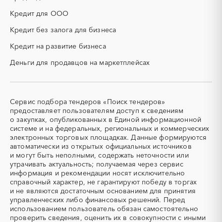
Кузбасс
НИОКР
НПЗ
Кредит для ООО
Кировская область
Коми
ОКР (опытно-
ОСАГО
конструкторские работы)
Кредит без залога для бизнеса
Костромская область
Краснодарский край
ПГС (песчано-гравийная
РВД (рукава высокого
Красноярский край
Крым
Кредит на развитие бизнеса
смесь)
давления)
Курганская область
Курская область
Деньги для продавцов на маркетплейсах
СВО
СКС (структурированные
Ленинградская область
Липецкая область
кабельные системы)
Магаданская область
Марий Эл
СКУД
СОЖ (смазочно-
охлаждающие жидкости)
Мордовия
Московская область
Сервис подбора тендеров «Поиск тендеров»
ТЭН
УДС (установки
Мурманская область
Ненецкий AО
предоставляет пользователям доступ к сведениям
(Теплоэлектронагреватель)
депарафинизации скважин)
о закупках, опубликованных в Единой информационной
Нижегородская область
Новгородская область
системе и на федеральных, региональных и коммерческих
УКПГ
ЯТЭК
Новосибирская область
Омская область
электронных торговых площадках. Данные формируются
Аварийные работы
Авиаперевозка
автоматически из открытых официальных источников
Оренбургская область
Орловская область
Авиационные работы
Авиационные работы
и могут быть неполными, содержать неточности или
Пензенская область
Пермский край
вертолетами
утрачивать актуальность; получаемая через сервис
информация и рекомендации носят исключительно
Приморский край
Псковская область
Автобус
Автовозы
справочный характер, не гарантируют победу в торгах
Ростовская область
Рязанская область
Автогрейдер
Автозапчасти
и не являются достаточным основанием для принятия
Самарская область
Саратовская область
управленческих либо финансовых решений. Перед
Автоматизация
Автомобили
использованием пользователь обязан самостоятельно
Сахалинская область
Свердловская область
Автомобильные весы
Авторский надзор
проверить сведения, оценить их в совокупности с иными