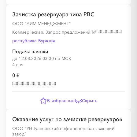
Зачистка резервуара типа РВС
░
░
░
░
ООО "АИМ МЕНЕДЖМЕНТ"
Коммерческая, Запрос предложений
№
республика Бурятия
░
░
░
░
░
░
░
░
░
░
░
░
░
░
░
Подача заявки
до 12.08.2026 03:00 по МСК
4 дня
0 ₽
В избранные
Скрыть
Оказание услуг по зачистке резервуаров
ООО "РН-Туапсинский нефтеперерабатывающий
завод"