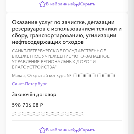
В избранные
Скрыть
░
░
░
░
░
░
░
░
Оказание услуг по зачистке, дегазации
резервуаров с использованием техники и
сбору, транспортированию, утилизации
нефтесодержащих отходов
САНКТ-ПЕТЕРБУРГСКОЕ ГОСУДАРСТВЕННОЕ
░
░
░
░
БЮДЖЕТНОЕ УЧРЕЖДЕНИЕ "ЮГО-ЗАПАДНОЕ
УПРАВЛЕНИЕ РЕГИОНАЛЬНЫХ ДОРОГ И
БЛАГОУСТРОЙСТВА"
░
░
░
░
░
░
░
░
Малая, Открытый конкурс
№
Санкт-Петербург
Заключён договор
░
░
░
░
░
598 706,08 ₽
░
░
░
░
░
░
░
░
░
В избранные
Скрыть