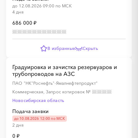
░
░
░
░
до 12.08.2026 09:00 по МСК
4 дня
686 000 ₽
░
░
░
░
░
░
░
░
В избранные
Скрыть
Градуировка и зачистка резервуаров и
░
░
░
░
░
░
░
трубопроводов на АЗС
ПАО "НК"Роснефть"-Ямалнефтепродукт"
░
░
░
░
░
░
░
░
░
░
░
░
░
░
░
Коммерческая, Запрос котировок
№
Новосибирская область
Подача заявки
до 10.08.2026 12:00 по МСК
░
░
░
░
2 дня
0 ₽