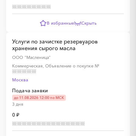
░
░
░
░
░
░
░
░
В избранные
Скрыть
Услуги по зачистке резервуаров
хранения сырого масла
ООО "Масленица"
Коммерческая, Объявление о покупке
№
Москва
░
░
░
░
░
Подача заявки
до 11.08.2026 12:00 по МСК
░
░
░
░
░
░
░
░
░
3 дня
0 ₽
░
░
░
░