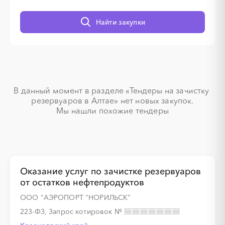
Найти закупки
░
░
░
░
░
░
░
░
░
░
░
░
░
░
░
░
░
░
░
В данный момент в разделе «Тендеры на зачистку 
резервуаров в Алтае» нет новых закупок.

Мы нашли похожие тендеры
░
░
░
░
░
░
░
░
Оказание услуг по зачистке резервуаров
от остатков нефтепродуктов
ООО "АЭРОПОРТ "НОРИЛЬСК"
░
░
░
░
░
░
░
░
░
░
░
░
░
223-ФЗ, Запрос котировок
№