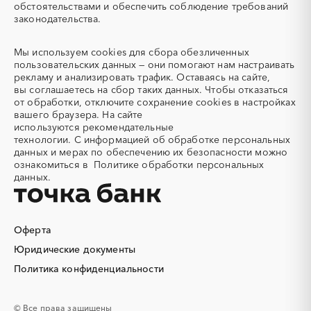
Северная Осетия - Алания
Смоленская область
обстоятельствами и обеспечить соблюдение требований
Автотранспорт
Автоцистерны пожарные
законодательства.
Ставропольский край
Тамбовская область
Адсорбенты
Азот
Татарстан
Тверская область
Азотные компрессоры
Азотные станции
Мы используем
cookies
для сбора обезличенных
Томская область
Тульская область
Акварель
Аквариумы
пользовательских данных — они помогают нам настраивать
Тыва
Тюменская область
рекламу и анализировать трафик. Оставаясь на сайте,
Аккумуляторы
Алкогольная продукция
вы соглашаетесь на сбор таких данных. Чтобы отказаться
Удмуртская республика
Ульяновская область
Алмазное бурение
Алмазная резка
от обработки, отключите сохранение cookies в настройках
Хабаровский край
Хакасия
вашего браузера. На сайте
Алюминиевые
Алюминиевые профили
используются
рекомендательные
конструкции
Ханты-Мансийский
Челябинская область
технологии.
С информацией об обработке персональных
Автономный округ - Югра
Алюминий
Аммоний
данных и мерах по обеспечению их безопасности можно
Чеченская республика
Чувашская республика
ознакомиться в
Политике обработки персональных
Ангар
Антенны
данных.
Чукотский AО
Саха (Якутия)
Антискалант
Антрацит
Ямало-Ненецкий AО
Ярославская область
Аппараты воздушного
Аргон
охлаждения
Оферта
Аренда автобусов
Аренда автомобилей
Юридические документы
Аренда погрузчика
Аренда помещений
Аренда спецтехники с
Арматурная сетка
Политика конфиденциальности
экипажем
Арматурные каркасы для
Арфы
© Все права защищены