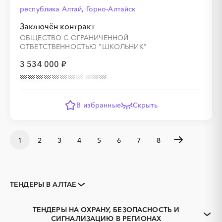
республика Алтай, Горно-Алтайск
Заключён контракт
ОБЩЕСТВО С ОГРАНИЧЕННОЙ
ОТВЕТСТВЕННОСТЬЮ "ШКОЛЬНИК"
3 534 000 ₽
В избранные
Скрыть
1
2
3
4
5
6
7
8
ТЕНДЕРЫ В АЛТАЕ
Закупки коммерческих
Закупки малого объема
организаций
ТЕНДЕРЫ НА ОХРАНУ, БЕЗОПАСНОСТЬ И
Тендеры заводов
1С
СИГНАЛИЗАЦИЮ В РЕГИОНАХ