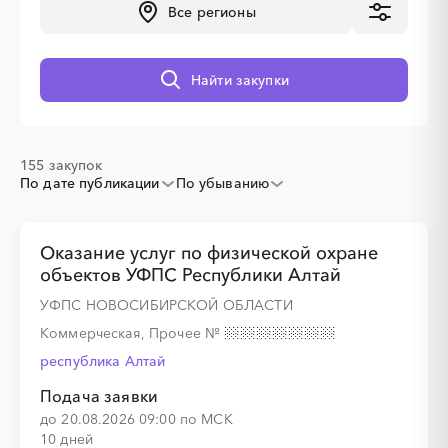
Все регионы
░
░
░
░
░
░
░
░
░
░
░
░
░
░
░
Найти закупки
155 закупок
░
░
░
░
░
░
░
░
░
░
░
░
░
По дате публикации
По убыванию
░
░
░
░
░
░
░
Оказание услуг по физической охране
объектов УФПС Республики Алтай
УФПС НОВОСИБИРСКОЙ ОБЛАСТИ
Коммерческая, Прочее
№
░
░
░
░
░
░
░
░
░
░
░
░
░
республика Алтай
Подача заявки
до 20.08.2026 09:00 по МСК
░
░
░
░
░
░
░
░
░
░
░
10 дней