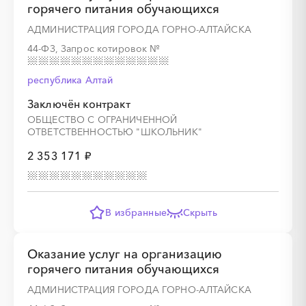
горячего питания обучающихся
░
░
░
░
░
░
░
░
░
░
░
░
░
АДМИНИСТРАЦИЯ ГОРОДА ГОРНО-АЛТАЙСКА
44-ФЗ, Запрос котировок
№
░
░
░
░
░
░
░
░
░
░
░
республика Алтай
Заключён контракт
ОБЩЕСТВО С ОГРАНИЧЕННОЙ
░
░
░
░
░
░
░
░
░
░
░
░
░
ОТВЕТСТВЕННОСТЬЮ "ШКОЛЬНИК"
2 353 171 ₽
░
░
░
░
░
░
░
░
░
░
░
В избранные
Скрыть
░
░
░
░
░
░
░
░
░
░
░
░
░
Оказание услуг на организацию
горячего питания обучающихся
АДМИНИСТРАЦИЯ ГОРОДА ГОРНО-АЛТАЙСКА