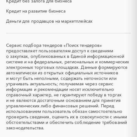
Кредит без залога для бизнеса
Костромская область
Краснодарский край
ПГС (песчано-гравийная
РВД (рукава высокого
смесь)
давления)
Красноярский край
Крым
Кредит на развитие бизнеса
СВО
СКС (структурированные
Курганская область
Курская область
Деньги для продавцов на маркетплейсах
кабельные системы)
Ленинградская область
Липецкая область
СКУД
СОЖ (смазочно-
Магаданская область
Марий Эл
охлаждающие жидкости)
Мордовия
Московская область
ТЭН
УДС (установки
Сервис подбора тендеров «Поиск тендеров»
(Теплоэлектронагреватель)
депарафинизации скважин)
Мурманская область
Ненецкий AО
предоставляет пользователям доступ к сведениям
о закупках, опубликованных в Единой информационной
УКПГ
ЯТЭК
Нижегородская область
Новгородская область
системе и на федеральных, региональных и коммерческих
Аварийные работы
Авиаперевозка
Новосибирская область
Омская область
электронных торговых площадках. Данные формируются
автоматически из открытых официальных источников
Авиационные работы
Авиационные работы
Оренбургская область
Орловская область
и могут быть неполными, содержать неточности или
вертолетами
Пензенская область
Пермский край
утрачивать актуальность; получаемая через сервис
Автобус
Автовозы
информация и рекомендации носят исключительно
Приморский край
Псковская область
Автогрейдер
Автозапчасти
справочный характер, не гарантируют победу в торгах
Ростовская область
Рязанская область
и не являются достаточным основанием для принятия
Автоматизация
Автомобили
Самарская область
Саратовская область
управленческих либо финансовых решений. Перед
Автомобильные весы
Авторский надзор
использованием пользователь обязан самостоятельно
Сахалинская область
Свердловская область
проверить сведения, оценить их в совокупности с иными
Автотранспорт
Автоцистерны пожарные
Северная Осетия - Алания
Смоленская область
обстоятельствами и обеспечить соблюдение требований
Адсорбенты
Азот
законодательства.
Ставропольский край
Тамбовская область
Азотные компрессоры
Азотные станции