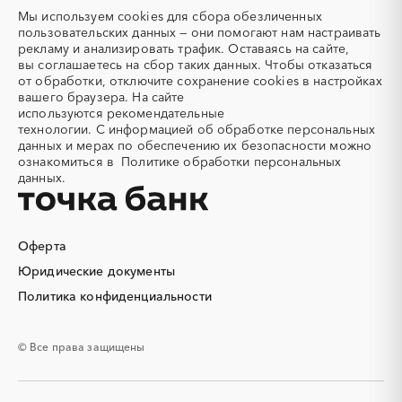
Татарстан
Тверская область
Акварель
Аквариумы
Мы используем
cookies
для сбора обезличенных
Томская область
Тульская область
пользовательских данных — они помогают нам настраивать
Аккумуляторы
Алкогольная продукция
Тыва
Тюменская область
рекламу и анализировать трафик. Оставаясь на сайте,
Алмазное бурение
Алмазная резка
вы соглашаетесь на сбор таких данных. Чтобы отказаться
Удмуртская республика
Ульяновская область
от обработки, отключите сохранение cookies в настройках
Алюминиевые
Алюминиевые профили
Хабаровский край
Хакасия
вашего браузера. На сайте
конструкции
используются
рекомендательные
Ханты-Мансийский
Челябинская область
Алюминий
Аммоний
технологии.
С информацией об обработке персональных
Автономный округ - Югра
данных и мерах по обеспечению их безопасности можно
Ангар
Антенны
Чеченская республика
Чувашская республика
ознакомиться в
Политике обработки персональных
Антискалант
Антрацит
данных.
Чукотский AО
Саха (Якутия)
Аппараты воздушного
Аргон
Ямало-Ненецкий AО
Ярославская область
охлаждения
Аренда автобусов
Аренда автомобилей
Оферта
Аренда погрузчика
Аренда помещений
Юридические документы
Аренда спецтехники с
Арматурная сетка
Политика конфиденциальности
экипажем
Арматурные каркасы для
Арфы
свай
© Все права защищены
Архитектурная подсветка
Асфальт
Асфальтирование дорог
Аттракционы