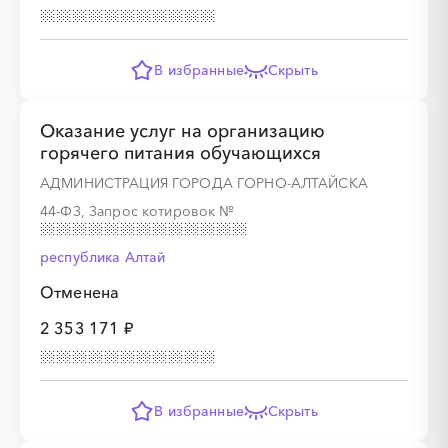
░
░
░
░
░
░
░
░
░
░
░
░
░
В избранные
Скрыть
Оказание услуг на организацию
░
░
░
░
░
░
░
░
░
░
░
горячего питания обучающихся
АДМИНИСТРАЦИЯ ГОРОДА ГОРНО-АЛТАЙСКА
44-ФЗ, Запрос котировок
№
░
░
░
░
░
░
░
░
░
░
░
░
░
республика Алтай
Отменена
2 353 171 ₽
░
░
░
░
░
░
░
░
░
░
░
В избранные
Скрыть
░
░
░
░
░
░
░
░
░
░
░
░
░