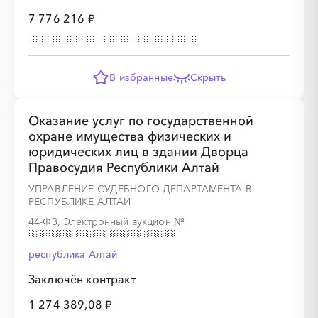
7 776 216 ₽
░
░
░
░
░
░
░
░
░
░
░
░
░
В избранные
Скрыть
░
░
░
░
░
░
░
░
░
░
░
Оказание услуг по государственной
охране имущества физических и
юридических лиц в здании Дворца
Правосудия Республики Алтай
УПРАВЛЕНИЕ СУДЕБНОГО ДЕПАРТАМЕНТА В
░
░
░
░
░
░
░
░
░
░
░
░
░
РЕСПУБЛИКЕ АЛТАЙ
44-ФЗ, Электронный аукцион
№
░
░
░
░
░
░
░
░
░
░
░
республика Алтай
Заключён контракт
1 274 389,08 ₽