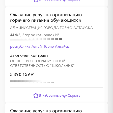
░
░
░
░
░
░
░
░
░
░
░
Оказание услуг на организацию
горячего питания обучающихся
АДМИНИСТРАЦИЯ ГОРОДА ГОРНО-АЛТАЙСКА
░
░
░
░
░
░
░
░
░
░
░
░
░
44-ФЗ, Запрос котировок
№
░
░
░
░
░
░
░
░
░
░
░
республика Алтай, Горно-Алтайск
Заключён контракт
ОБЩЕСТВО С ОГРАНИЧЕННОЙ
ОТВЕТСТВЕННОСТЬЮ "ШКОЛЬНИК"
5 390 159 ₽
░
░
░
░
░
░
░
░
░
░
░
░
░
░
░
░
░
░
░
░
░
░
░
░
В избранные
Скрыть
Оказание услуг на организацию