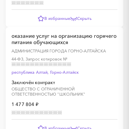
░
░
░
░
░
░
░
░
░
░
░
░
░
В избранные
Скрыть
░
░
░
░
░
░
░
░
░
░
░
оказание услуг на организацию горячего
питания обучающихся
АДМИНИСТРАЦИЯ ГОРОДА ГОРНО-АЛТАЙСКА
░
░
░
░
░
░
░
░
░
░
░
░
░
44-ФЗ, Запрос котировок
№
республика Алтай, Горно-Алтайск
Заключён контракт
░
░
░
░
░
░
░
░
░
░
░
ОБЩЕСТВО С ОГРАНИЧЕННОЙ
ОТВЕТСТВЕННОСТЬЮ "ШКОЛЬНИК"
1 477 804 ₽
░
░
░
░
░
░
░
░
░
░
░
░
░
В избранные
Скрыть