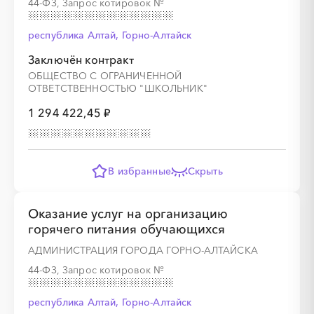
44-ФЗ, Запрос котировок
№
░
░
░
░
░
░
░
республика Алтай, Горно-Алтайск
Заключён контракт
ОБЩЕСТВО С ОГРАНИЧЕННОЙ
░
░
░
░
░
░
░
░
░
░
░
░
░
ОТВЕТСТВЕННОСТЬЮ "ШКОЛЬНИК"
1 294 422,45 ₽
░
░
░
░
░
░
░
░
░
░
░
В избранные
Скрыть
Оказание услуг на организацию
горячего питания обучающихся
░
░
░
░
░
░
░
░
░
░
░
░
░
АДМИНИСТРАЦИЯ ГОРОДА ГОРНО-АЛТАЙСКА
44-ФЗ, Запрос котировок
№
республика Алтай, Горно-Алтайск
░
░
░
░
░
░
░