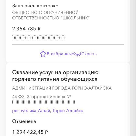
Заключён контракт
ОБЩЕСТВО С ОГРАНИЧЕННОЙ
ОТВЕТСТВЕННОСТЬЮ "ШКОЛЬНИК"
2 364 785 ₽
░
░
░
░
░
░
░
░
░
░
░
░
░
В избранные
Скрыть
░
░
░
░
░
░
░
░
░
░
░
Оказание услуг на организацию
горячего питания обучающихся
АДМИНИСТРАЦИЯ ГОРОДА ГОРНО-АЛТАЙСКА
░
░
░
░
░
░
░
░
░
░
░
░
░
44-ФЗ, Запрос котировок
№
республика Алтай, Горно-Алтайск
░
░
░
░
░
░
░
Отменена
1 294 422,45 ₽