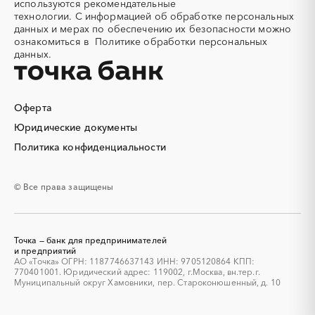
конструкции
используются
рекомендательные
Ханты-Мансийский
Челябинская область
технологии.
С информацией об обработке персональных
Алюминиевые профили
Алюминий
Автономный округ - Югра
данных и мерах по обеспечению их безопасности можно
Аммоний
Ангар
Чеченская республика
Чувашская республика
ознакомиться в
Политике обработки персональных
данных.
Антенны
Антискалант
Чукотский AО
Саха (Якутия)
Антрацит
Аппараты воздушного
Ямало-Ненецкий AО
Ярославская область
охлаждения
Аргон
Аренда автобусов
Оферта
Аренда автомобилей
Аренда погрузчика
Юридические документы
Аренда помещений
Аренда спецтехники с
Политика конфиденциальности
экипажем
Арматурная сетка
Арматурные каркасы для
свай
© Все права защищены
Арфы
Архитектурная подсветка
Асфальт
Асфальтирование дорог
Аттракционы
Аудиоролики
Точка — банк для предпринимателей
и предприятий
Аудиторские услуги
Аутсорсинг
АО «Точка» ОГРН: 1187746637143 ИНН: 9705120864 КПП:
770401001. Юридический адрес: 119002, г.Москва, вн.тер.г.
Аутсорсинг персонала
Аутстаффинг
Муниципальный округ Хамовники, пер. Староконюшенный, д. 10
Базы данных
Баннеры
Барит
Бассейн