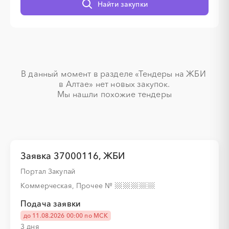
Найти закупки
░
░
░
░
░
░
░
░
░
░
░
░
░
░
В данный момент в разделе «Тендеры на ЖБИ 
в Алтае» нет новых закупок.

Мы нашли похожие тендеры
░
░
░
░
░
░
░
░
░
░
░
░
░
░
Заявка 37000116, ЖБИ
Портал Закупай
░
░
░
░
░
░
░
░
░
Коммерческая, Прочее
№
Подача заявки
до 11.08.2026 00:00 по МСК
░
░
░
░
░
3 дня