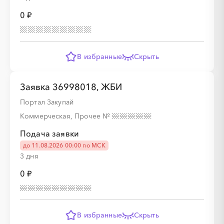
0 ₽
░
░
░
░
░
░
░
░
░
В избранные
Скрыть
░
░
░
░
░
Заявка 36998018, ЖБИ
Портал Закупай
Коммерческая, Прочее
№
░
░
░
░
░
░
░
░
░
Подача заявки
до 11.08.2026 00:00 по МСК
3 дня
░
░
░
░
░
0 ₽
░
░
░
░
░
░
░
░
░
В избранные
Скрыть