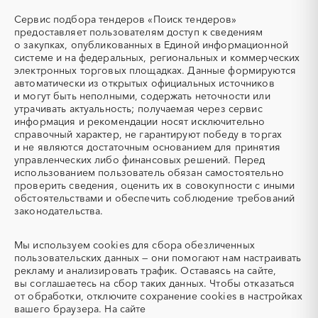
СОЖ (смазочно-
ТЭН
Мордовия
Московская область
Сервис подбора тендеров «Поиск тендеров»
охлаждающие жидкости)
(Теплоэлектронагреватель)
Мурманская область
Ненецкий AО
предоставляет пользователям доступ к сведениям
УДС (установки
УКПГ
о закупках, опубликованных в Единой информационной
Нижегородская область
Новгородская область
депарафинизации скважин)
системе и на федеральных, региональных и коммерческих
Новосибирская область
Омская область
электронных торговых площадках. Данные формируются
ЯТЭК
Аварийные работы
автоматически из открытых официальных источников
Оренбургская область
Орловская область
Авиаперевозка
Авиационные работы
и могут быть неполными, содержать неточности или
Пензенская область
Пермский край
Авиационные работы
Автобус
утрачивать актуальность; получаемая через сервис
вертолетами
информация и рекомендации носят исключительно
Приморский край
Псковская область
справочный характер, не гарантируют победу в торгах
Автовозы
Автогрейдер
Ростовская область
Рязанская область
и не являются достаточным основанием для принятия
Автозапчасти
Автоматизация
Самарская область
Саратовская область
управленческих либо финансовых решений. Перед
использованием пользователь обязан самостоятельно
Автомобили
Автомобильные весы
Сахалинская область
Свердловская область
проверить сведения, оценить их в совокупности с иными
Авторский надзор
Автотранспорт
Северная Осетия - Алания
Смоленская область
обстоятельствами и обеспечить соблюдение требований
законодательства.
Автоцистерны пожарные
Адсорбенты
Ставропольский край
Тамбовская область
Азот
Азотные компрессоры
Татарстан
Тверская область
Мы используем
cookies
для сбора обезличенных
Азотные станции
Акварель
Томская область
Тульская область
пользовательских данных — они помогают нам настраивать
Аквариумы
Аккумуляторы
Тыва
Тюменская область
рекламу и анализировать трафик. Оставаясь на сайте,
вы соглашаетесь на сбор таких данных. Чтобы отказаться
Алкогольная продукция
Алмазное бурение
Удмуртская республика
Ульяновская область
от обработки, отключите сохранение cookies в настройках
Алмазная резка
Алюминиевые
Хабаровский край
Хакасия
вашего браузера. На сайте