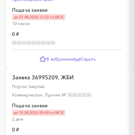
Подача заявки
░
░
░
░
░
до 07.08.2026 13:32 по МСК
10 часов
0 ₽
░
░
░
░
░
░
░
░
░
В избранные
Скрыть
░
░
░
░
░
Заявка 36995209, ЖБИ
░
░
░
░
░
░
░
░
░
Портал Закупай
Коммерческая, Прочее
№
Подача заявки
до 10.08.2026 00:00 по МСК
░
░
░
░
░
2 дня
0 ₽