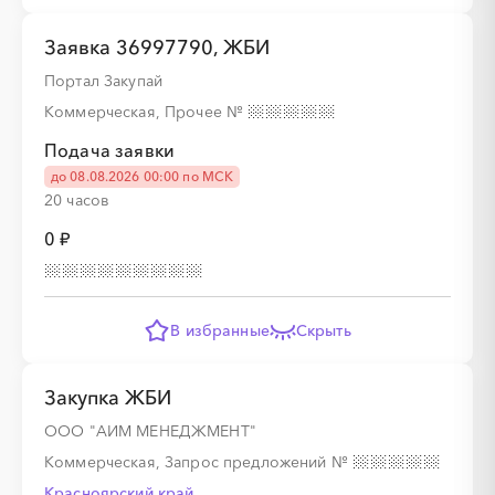
░
░
░
░
░
Заявка 36997790, ЖБИ
Портал Закупай
░
░
░
░
░
░
░
░
░
Коммерческая, Прочее
№
Подача заявки
до 08.08.2026 00:00 по МСК
20 часов
░
░
░
░
░
0 ₽
░
░
░
░
░
░
░
░
░
В избранные
Скрыть
░
░
░
░
░
Закупка ЖБИ
ООО "АИМ МЕНЕДЖМЕНТ"
░
░
░
░
░
░
░
░
░
Коммерческая, Запрос предложений
№
Красноярский край