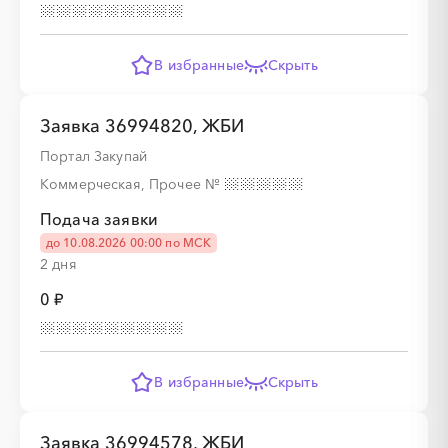
░
░
░
░
░
░
░
░
░
В избранные
Скрыть
░
░
░
░
░
Заявка 36994820, ЖБИ
Портал Закупай
Коммерческая, Прочее
№
░
░
░
░
░
░
░
░
░
Подача заявки
до 10.08.2026 00:00 по МСК
2 дня
░
░
░
░
░
0 ₽
░
░
░
░
░
░
░
░
░
░
░
░
░
░
░
В избранные
Скрыть
Заявка 36994578, ЖБИ
░
░
░
░
░