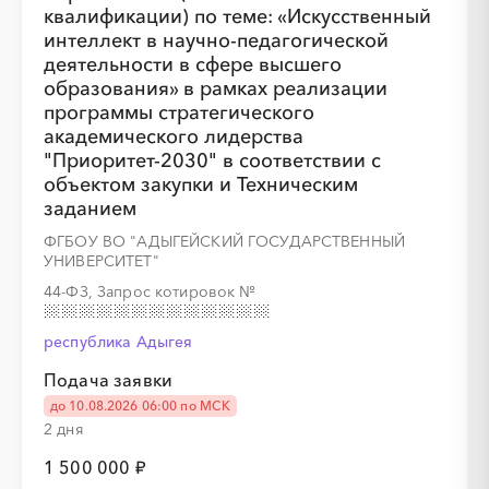
квалификации) по теме: «Искусственный
интеллект в научно-педагогической
деятельности в сфере высшего
░
░
░
░
░
░
░
░
░
░
░
░
образования» в рамках реализации
программы стратегического
академического лидерства
░
░
░
░
░
░
░
░
░
░
░
░
░
░
░
"Приоритет-2030" в соответствии с
объектом закупки и Техническим
заданием
ФГБОУ ВО "АДЫГЕЙСКИЙ ГОСУДАРСТВЕННЫЙ
УНИВЕРСИТЕТ"
░
░
░
░
░
░
░
░
░
░
░
░
44-ФЗ, Запрос котировок
№
░
░
░
░
░
░
░
░
░
░
░
░
░
░
░
республика Адыгея
Подача заявки
до 10.08.2026 06:00 по МСК
2 дня
1 500 000 ₽
░
░
░
░
░
░
░
░
░
░
░
░
░