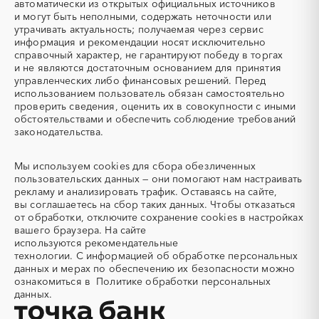
автоматически из открытых официальных источников
Авиационные работы
Авиационные работы
и могут быть неполными, содержать неточности или
вертолетами
утрачивать актуальность; получаемая через сервис
Автобус
Автовозы
информация и рекомендации носят исключительно
Автогрейдер
Автозапчасти
справочный характер, не гарантируют победу в торгах
и не являются достаточным основанием для принятия
Автоматизация
Автомобили
управленческих либо финансовых решений. Перед
Автомобильные весы
Авторский надзор
использованием пользователь обязан самостоятельно
проверить сведения, оценить их в совокупности с иными
Автотранспорт
Автоцистерны пожарные
обстоятельствами и обеспечить соблюдение требований
Адсорбенты
Азот
законодательства.
Азотные компрессоры
Азотные станции
Акварель
Аквариумы
Мы используем
cookies
для сбора обезличенных
пользовательских данных — они помогают нам настраивать
Аккумуляторы
Алкогольная продукция
рекламу и анализировать трафик. Оставаясь на сайте,
Алмазное бурение
Алмазная резка
вы соглашаетесь на сбор таких данных. Чтобы отказаться
от обработки, отключите сохранение cookies в настройках
Алюминиевые
Алюминиевые профили
вашего браузера. На сайте
конструкции
используются
рекомендательные
Алюминий
Аммоний
технологии.
С информацией об обработке персональных
данных и мерах по обеспечению их безопасности можно
Ангар
Антенны
ознакомиться в
Политике обработки персональных
Антискалант
Антрацит
данных.
Аппараты воздушного
Аргон