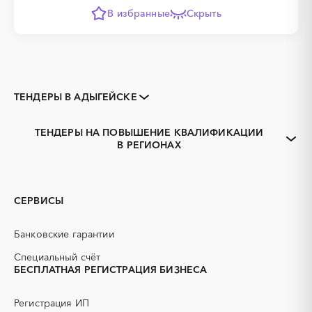
В избранные
Скрыть
ТЕНДЕРЫ В АДЫГЕЙСКЕ
Закупки коммерческих
Закупки малого объема
организаций
ТЕНДЕРЫ НА ПОВЫШЕНИЕ КВАЛИФИКАЦИИ
Тендеры заводов
1С
В РЕГИОНАХ
Адыгея
Майкоп
3D печать
B2B
GPON
IT
PR
Erp-системы
СЕРВИСЫ
АЗС
АКЗ (антикоррозийная
защита)
Банковские гарантии
АЭС
БАД (Биологически
активные добавки)
Специальный счёт
БЕСПЛАТНАЯ РЕГИСТРАЦИЯ БИЗНЕСА
ГНБ
ГРП (гидравлический
разрыв пласта)
Регистрация ИП
ГСМ
ДВП