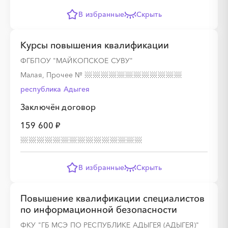
В избранные
Скрыть
░
░
░
░
░
░
░
░
░
░
░
░
░
Курсы повышения квалификации
░
░
░
░
░
░
░
░
░
░
░
ФГБПОУ "МАЙКОПСКОЕ СУВУ"
Малая, Прочее
№
республика Адыгея
Заключён договор
159 600 ₽
В избранные
Скрыть
░
░
░
░
░
░
░
░
░
░
░
░
░
Повышение квалификации специалистов
по информационной безопасности
░
░
░
░
░
░
░
░
░
░
░
ФКУ "ГБ МСЭ ПО РЕСПУБЛИКЕ АДЫГЕЯ (АДЫГЕЯ)"