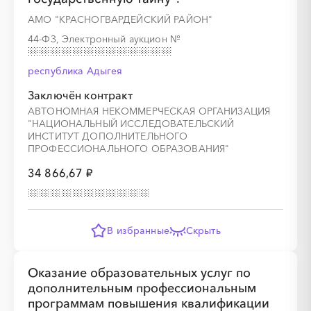
АМО "КРАСНОГВАРДЕЙСКИЙ РАЙОН"
44-ФЗ, Электронный аукцион
№
░
░
░
░
░
░
░
░
░
░
░
░
республика Адыгея
░
░
░
░
░
░
░
░
░
░
░
░
░
░
░
Заключён контракт
АВТОНОМНАЯ НЕКОММЕРЧЕСКАЯ ОРГАНИЗАЦИЯ
"НАЦИОНАЛЬНЫЙ ИССЛЕДОВАТЕЛЬСКИЙ
ИНСТИТУТ ДОПОЛНИТЕЛЬНОГО
░
░
░
░
░
░
░
░
░
░
░
░
ПРОФЕССИОНАЛЬНОГО ОБРАЗОВАНИЯ"
34 866,67 ₽
░
░
░
░
░
░
░
░
░
░
░
░
░
░
░
В избранные
Скрыть
░
░
░
░
░
░
░
░
░
░
░
░
Оказание образовательных услуг по
дополнительным профессиональным
░
░
░
░
░
░
░
░
░
░
░
░
░
░
░
программам повышения квалификации