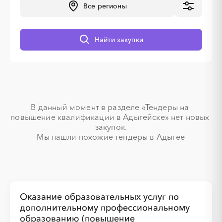
Все регионы
Найти закупки
░
░
░
░
░
░
░
░
░
░
░
░
░
В данный момент в разделе «Тендеры на 
░
░
░
░
░
░
░
░
░
░
░
повышение квалификации в Адыгейске» нет новых 
закупок.

Мы нашли похожие тендеры в Адыгее
░
░
░
░
░
░
░
░
░
░
░
░
░
Оказание образовательных услуг по
дополнительному профессиональному
░
░
░
░
░
░
░
░
░
░
░
образованию (повышение