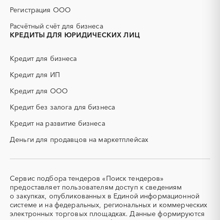
ДСП
ЕГЭ
Регистрация ООО
ЖБИ
ЖКХ
Расчётный счёт для бизнеса
ИБП
КИП (контрольно-
КРЕДИТЫ ДЛЯ ЮРИДИЧЕСКИХ ЛИЦ
измерительные приборы)
КТП
МТР (материально-
Кредит для бизнеса
технические ресурсы)
Кредит для ИП
НИОКР
НПЗ
ОКР (опытно-
ОСАГО
Кредит для ООО
конструкторские работы)
Кредит без залога для бизнеса
ПГС (песчано-гравийная
РВД (рукава высокого
смесь)
давления)
Кредит на развитие бизнеса
СВО
СКС (структурированные
Деньги для продавцов на маркетплейсах
кабельные системы)
СКУД
СОЖ (смазочно-
охлаждающие жидкости)
ТЭН
УДС (установки
Сервис подбора тендеров «Поиск тендеров»
(Теплоэлектронагреватель)
депарафинизации скважин)
предоставляет пользователям доступ к сведениям
о закупках, опубликованных в Единой информационной
УКПГ
ЯТЭК
системе и на федеральных, региональных и коммерческих
Аварийные работы
Авиаперевозка
электронных торговых площадках. Данные формируются