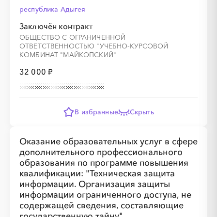
республика Адыгея
Заключён контракт
ОБЩЕСТВО С ОГРАНИЧЕННОЙ
ОТВЕТСТВЕННОСТЬЮ "УЧЕБНО-КУРСОВОЙ
КОМБИНАТ "МАЙКОПСКИЙ"
░
░
░
░
░
░
░
░
░
░
░
░
░
32 000 ₽
░
░
░
░
░
░
░
░
░
░
░
░
░
В избранные
Скрыть
Оказание образовательных услуг в сфере
дополнительного профессионального
образования по программе повышения
░
░
░
░
░
░
░
░
░
░
░
░
░
квалификации: "Техническая защита
информации. Организация защиты
информации ограниченного доступа, не
░
░
░
░
░
░
░
░
░
░
░
░
░
содержащей сведения, составляющие
государственную тайну".