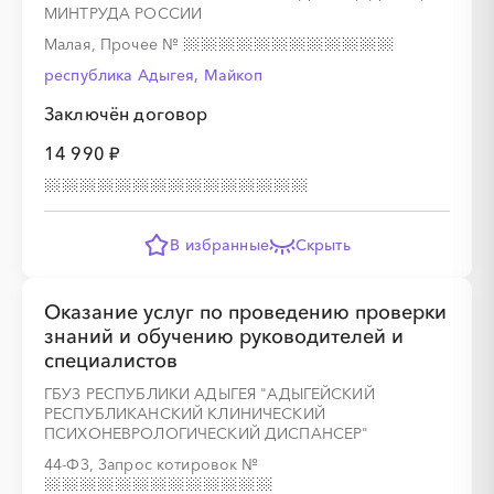
МИНТРУДА РОССИИ
Малая, Прочее
№
республика Адыгея, Майкоп
Заключён договор
░
░
░
░
░
░
░
░
░
░
░
░
░
14 990 ₽
░
░
░
░
░
░
░
░
░
░
░
В избранные
Скрыть
Оказание услуг по проведению проверки
знаний и обучению руководителей и
специалистов
░
░
░
░
░
░
░
░
░
░
░
░
░
ГБУЗ РЕСПУБЛИКИ АДЫГЕЯ "АДЫГЕЙСКИЙ
РЕСПУБЛИКАНСКИЙ КЛИНИЧЕСКИЙ
ПСИХОНЕВРОЛОГИЧЕСКИЙ ДИСПАНСЕР"
░
░
░
░
░
░
░
░
░
░
░
44-ФЗ, Запрос котировок
№