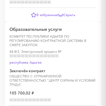
В избранные
Скрыть
░
░
░
░
░
░
░
░
░
░
░
Образовательные услуги
КОМИТЕТ РЕСПУБЛИКИ АДЫГЕЯ ПО
РЕГУЛИРОВАНИЮ КОНТРАКТНОЙ СИСТЕМЫ В
СФЕРЕ ЗАКУПОК
44-ФЗ, Электронный аукцион
№
░
░
░
республика Адыгея
░
░
░
░
░
░
░
░
░
░
Заключён контракт
ОБЩЕСТВО С ОГРАНИЧЕННОЙ
ОТВЕТСТВЕННОСТЬЮ "ЦЕНТР ОХРАНЫ И УСЛОВИЙ
ТРУДА"
░
░
░
░
░
░
░
░
░
░
░
105 700,02 ₽