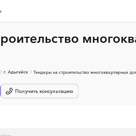
ы
троительство многок
г. Адыгейск
Тендеры на строительство многоквартирных д
Получить консультацию
░
░
░
░
░
░
░
░
░
░
░
░
░
░
░