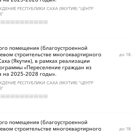
ДЕНИЕ РЕСПУБЛИКИ САХА (ЯКУТИЯ) "ЦЕНТР
)"
░
░
░
░
░
░
░
░
░
░
░
░
░
ого помещения (благоустроенной
левом строительстве многоквартирного
до 18
 Саха (Якутия), в рамках реализации
░
░
░
░
░
░
░
░
░
░
░
░
░
рограммы «Переселение граждан из
 на 2025-2028 годы».
ДЕНИЕ РЕСПУБЛИКИ САХА (ЯКУТИЯ) "ЦЕНТР
)"
░
░
░
░
░
░
░
░
░
░
░
░
░
ого помещения (благоустроенной
левом строительстве многоквартирного
до 18