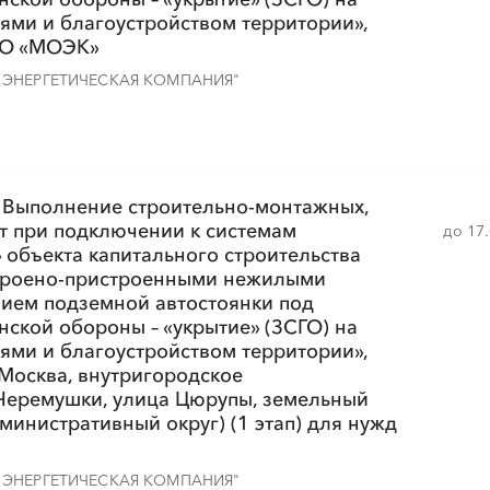
ями и благоустройством территории»,
АО «МОЭК»
ЭНЕРГЕТИЧЕСКАЯ КОМПАНИЯ"
░
░
░
░
░
░
░
░
░
░
░
░
░
 Выполнение строительно-монтажных,
т при подключении к системам
до 17
░
░
░
░
░
░
░
░
объекта капитального строительства
░
░
░
░
░
троено-пристроенными нежилыми
ием подземной автостоянки под
ской обороны – «укрытие» (ЗСГО) на
ями и благоустройством территории»,
 Москва, внутригородское
░
░
░
░
░
░
░
░
░
░
░
░
░
Черемушки, улица Цюрупы, земельный
министративный округ) (1 этап) для нужд
ЭНЕРГЕТИЧЕСКАЯ КОМПАНИЯ"