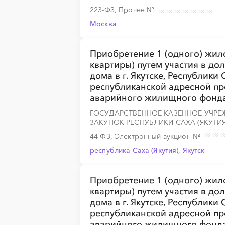
223-ФЗ, Прочее
№
Москва
░
░
░
░
░
░
░
░
░
░
░
░
░
Приобретение 1 (одного) жил
квартиры) путем участия в до
дома в г. Якутске, Республики
республиканской адресной п
аварийного жилищного фонда
░
░
░
░
░
░
░
░
░
░
░
░
░
ГОСУДАРСТВЕННОЕ КАЗЕННОЕ УЧРЕЖ
ЗАКУПОК РЕСПУБЛИКИ САХА (ЯКУТИЯ
44-ФЗ, Электронный аукцион
№
республика Саха (Якутия), Якутск
░
░
░
░
░
░
░
░
░
░
░
░
░
Приобретение 1 (одного) жил
квартиры) путем участия в до
дома в г. Якутске, Республики
республиканской адресной п
аварийного жилищного фонда