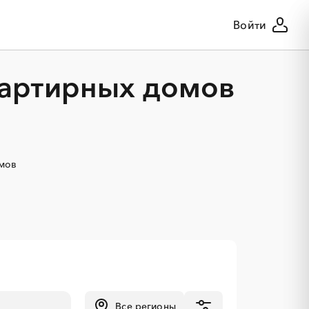
Войти
вартирных домов
омов
Все регионы