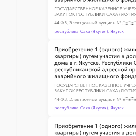
░
░
░
░
░
░
░
░
░
░
░
░
░
ГОСУДАРСТВЕННОЕ КАЗЕННОЕ УЧРЕЖ
ЗАКУПОК РЕСПУБЛИКИ САХА (ЯКУТИЯ
44-ФЗ, Электронный аукцион
№
республика Саха (Якутия), Якутск
░
░
░
░
░
░
░
░
░
░
░
░
░
Приобретение 1 (одного) жил
квартиры) путем участия в до
дома в г. Якутске, Республики
республиканской адресной п
аварийного жилищного фонда
░
░
░
░
░
░
░
░
░
░
░
░
░
ГОСУДАРСТВЕННОЕ КАЗЕННОЕ УЧРЕЖ
ЗАКУПОК РЕСПУБЛИКИ САХА (ЯКУТИЯ
44-ФЗ, Электронный аукцион
№
республика Саха (Якутия), Якутск
░
░
░
░
░
░
░
░
░
░
░
░
░
Приобретение 1 (одного) жил
квартиры) путем участия в до