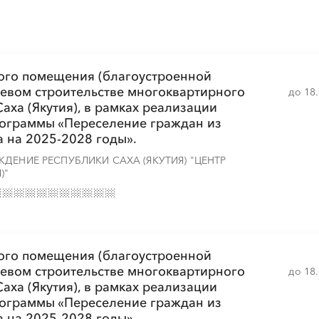
░
░
░
░
░
░
░
░
░
░
░
░
░
ого помещения (благоустроенной
левом строительстве многоквартирного
до 18
 Саха (Якутия), в рамках реализации
░
░
░
░
░
░
░
░
░
░
░
░
░
рограммы «Переселение граждан из
 на 2025-2028 годы».
ДЕНИЕ РЕСПУБЛИКИ САХА (ЯКУТИЯ) "ЦЕНТР
)"
░
░
░
░
░
░
░
░
░
░
░
░
░
ого помещения (благоустроенной
левом строительстве многоквартирного
до 18
 Саха (Якутия), в рамках реализации
░
░
░
░
░
░
░
░
░
░
░
░
░
рограммы «Переселение граждан из
 на 2025-2028 годы».