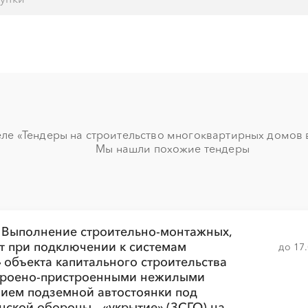
░
░
░
░
░
░
░
░
░
░
░
░
░
░
░
ле «Тендеры на строительство многоквартирных домов в 
Мы нашли похожие тендеры
░
░
░
░
░
░
░
░
░
░
░
░
░
 Выполнение строительно-монтажных,
т при подключении к системам
до 17
объекта капитального строительства
троено-пристроенными нежилыми
░
░
░
░
░
░
░
░
ием подземной автостоянки под
░
░
░
░
░
ской обороны – «укрытие» (ЗСГО) на