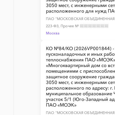
3050 мест, с инженерными сет
░
░
░
░
░
░
░
░
░
░
░
░
░
расположенного для нужд П
ПАО "МОСКОВСКАЯ ОБЪЕДИНЕННАЯ 
223-ФЗ, Прочее
№
Москва
░
░
░
░
░
░
░
░
░
░
░
░
░
КО №84/КО (2026VP001844) -
пусконаладочных и иных рабо
теплоснабжения ПАО «МОЭК» 
«Многоквартирный дом со вс
помещениями с приспособлен
░
░
░
░
░
░
░
░
░
░
░
░
░
защитное сооружение граждан
3050 мест, с инженерными сет
расположенного по адресу: г.
муниципальное образование 
участок 5/1 (Юго-Западный ад
ПАО «МОЭК»
░
░
░
░
░
░
░
░
░
░
░
░
░
ПАО "МОСКОВСКАЯ ОБЪЕДИНЕННАЯ 