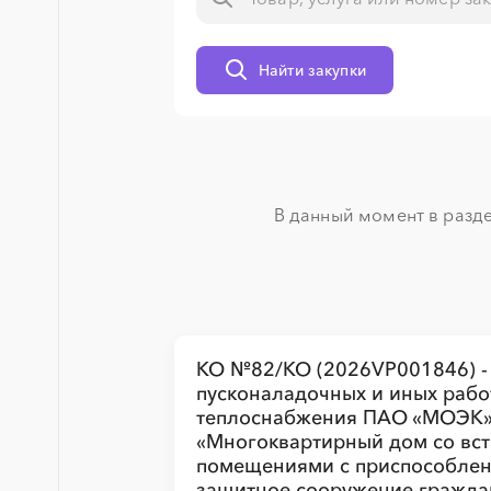
░
░
░
░
░
░
░
Найти закупки
В данный момент в разде
░
░
░
░
░
░
░
КО №82/КО (2026VP001846) -
пусконаладочных и иных рабо
░
░
░
░
░
░
░
░
░
░
░
░
░
теплоснабжения ПАО «МОЭК» 
«Многоквартирный дом со вс
помещениями с приспособлен
защитное сооружение граждан