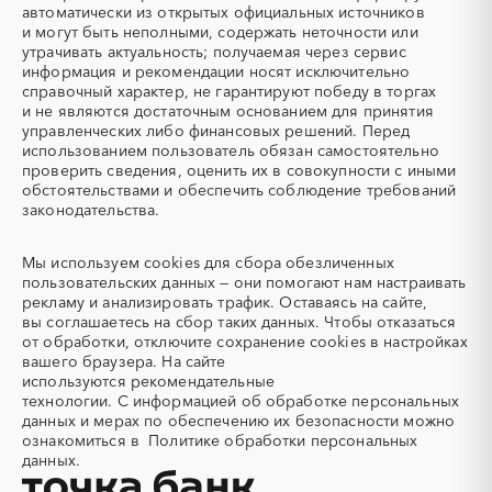
Аварийные работы
Авиаперевозка
автоматически из открытых официальных источников
Авиационные работы
Авиационные работы
и могут быть неполными, содержать неточности или
вертолетами
утрачивать актуальность; получаемая через сервис
информация и рекомендации носят исключительно
Автобус
Автовозы
справочный характер, не гарантируют победу в торгах
Автогрейдер
Автозапчасти
и не являются достаточным основанием для принятия
управленческих либо финансовых решений. Перед
Автоматизация
Автомобили
использованием пользователь обязан самостоятельно
Автомобильные весы
Авторский надзор
проверить сведения, оценить их в совокупности с иными
обстоятельствами и обеспечить соблюдение требований
Автотранспорт
Автоцистерны пожарные
законодательства.
Адсорбенты
Азот
Азотные компрессоры
Азотные станции
Мы используем
cookies
для сбора обезличенных
Акварель
Аквариумы
пользовательских данных — они помогают нам настраивать
рекламу и анализировать трафик. Оставаясь на сайте,
Аккумуляторы
Алкогольная продукция
вы соглашаетесь на сбор таких данных. Чтобы отказаться
Алмазное бурение
Алмазная резка
от обработки, отключите сохранение cookies в настройках
вашего браузера. На сайте
Алюминиевые
Алюминиевые профили
используются
рекомендательные
конструкции
технологии.
С информацией об обработке персональных
Алюминий
Аммоний
данных и мерах по обеспечению их безопасности можно
ознакомиться в
Политике обработки персональных
Ангар
Антенны
данных.
Антискалант
Антрацит