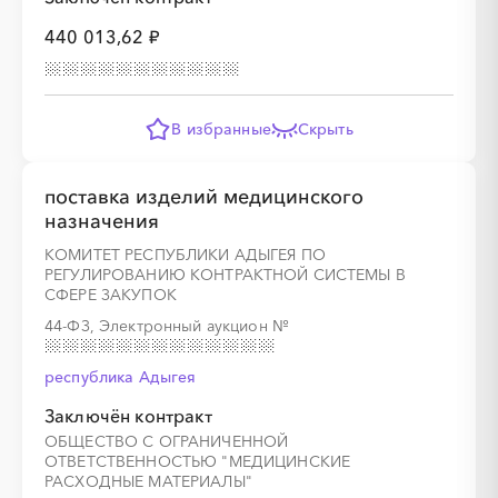
░
░
░
░
░
░
░
░
░
░
░
440 013,62 ₽
В избранные
Скрыть
░
░
░
░
░
░
░
░
░
░
░
░
░
поставка изделий медицинского
назначения
░
░
░
КОМИТЕТ РЕСПУБЛИКИ АДЫГЕЯ ПО
░
░
░
░
░
░
░
░
РЕГУЛИРОВАНИЮ КОНТРАКТНОЙ СИСТЕМЫ В
СФЕРЕ ЗАКУПОК
44-ФЗ, Электронный аукцион
№
республика Адыгея
░
░
░
░
░
░
░
Заключён контракт
ОБЩЕСТВО С ОГРАНИЧЕННОЙ
░
░
░
░
░
░
░
░
░
░
░
░
░
░
░
ОТВЕТСТВЕННОСТЬЮ "МЕДИЦИНСКИЕ
РАСХОДНЫЕ МАТЕРИАЛЫ"