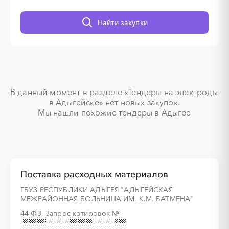
Найти закупки
░
░
░
░
░
░
░
░
░
░
░
░
░
В данный момент в разделе «Тендеры на электроды 
░
░
░
░
░
░
░
░
░
░
░
░
░
в Адыгейске» нет новых закупок.

Мы нашли похожие тендеры в Адыгее
░
░
░
░
░
░
░
░
░
░
░
Поставка расходных материалов
ГБУЗ РЕСПУБЛИКИ АДЫГЕЯ "АДЫГЕЙСКАЯ
░
░
░
░
░
░
░
░
░
░
░
░
░
МЕЖРАЙОННАЯ БОЛЬНИЦА ИМ. К.М. БАТМЕНА"
44-ФЗ, Запрос котировок
№