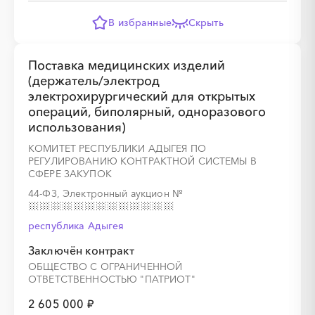
В избранные
Скрыть
Поставка медицинских изделий
░
░
░
░
░
░
░
░
░
░
░
░
░
(держатель/электрод
электрохирургический для открытых
операций, биполярный, одноразового
░
░
░
░
░
░
░
░
░
░
░
использования)
КОМИТЕТ РЕСПУБЛИКИ АДЫГЕЯ ПО
РЕГУЛИРОВАНИЮ КОНТРАКТНОЙ СИСТЕМЫ В
СФЕРЕ ЗАКУПОК
44-ФЗ, Электронный аукцион
№
░
░
░
░
░
░
░
░
░
░
░
░
░
республика Адыгея
░
░
░
░
░
░
░
░
░
░
░
░
░
Заключён контракт
ОБЩЕСТВО С ОГРАНИЧЕННОЙ
ОТВЕТСТВЕННОСТЬЮ "ПАТРИОТ"
2 605 000 ₽