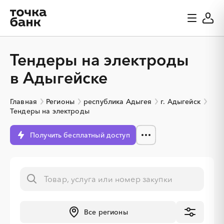
Тендеры на электроды
в Адыгейске
Главная
Регионы
республика Адыгея
г. Адыгейск
Тендеры на электроды
Получить бесплатный доступ
Все регионы
░
░
░
░
░
░
░
░
░
░
░
░
░