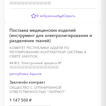
░
░
░
░
░
░
░
░
░
░
░
░
░
В избранные
Скрыть
░
░
░
░
░
░
░
░
░
░
░
Поставка медицинских изделий
(инструмент для электролигирования и
разделения тканей)
КОМИТЕТ РЕСПУБЛИКИ АДЫГЕЯ ПО
РЕГУЛИРОВАНИЮ КОНТРАКТНОЙ СИСТЕМЫ В
░
░
░
░
░
░
░
░
░
░
░
░
░
СФЕРЕ ЗАКУПОК
44-ФЗ, Электронный аукцион
№
░
░
░
░
░
░
░
░
░
░
░
░
░
республика Адыгея
Заключён контракт
ОБЩЕСТВО С ОГРАНИЧЕННОЙ
ОТВЕТСТВЕННОСТЬЮ "ПАТРИОТ"
1 147 500 ₽
░
░
░
░
░
░
░
░
░
░
░
░