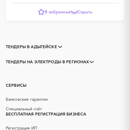
В избранные
Скрыть
ТЕНДЕРЫ В АДЫГЕЙСКЕ
Закупки коммерческих
Закупки малого объема
организаций
ТЕНДЕРЫ НА ЭЛЕКТРОДЫ В РЕГИОНАХ
Тендеры заводов
1С
Адыгея
Майкоп
3D печать
B2B
GPON
IT
СЕРВИСЫ
PR
Erp-системы
АЗС
АКЗ (антикоррозийная
Банковские гарантии
защита)
АЭС
БАД (Биологически
Специальный счёт
активные добавки)
БЕСПЛАТНАЯ РЕГИСТРАЦИЯ БИЗНЕСА
ГНБ
ГРП (гидравлический
разрыв пласта)
Регистрация ИП