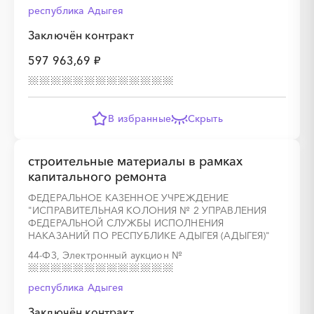
республика Адыгея
░
░
░
░
░
░
░
░
░
░
░
░
░
Заключён контракт
597 963,69 ₽
░
░
░
░
░
░
░
░
░
░
░
░
░
В избранные
Скрыть
░
░
░
░
░
░
░
░
░
░
░
░
░
строительные материалы в рамках
капитального ремонта
ФЕДЕРАЛЬНОЕ КАЗЕННОЕ УЧРЕЖДЕНИЕ
"ИСПРАВИТЕЛЬНАЯ КОЛОНИЯ № 2 УПРАВЛЕНИЯ
ФЕДЕРАЛЬНОЙ СЛУЖБЫ ИСПОЛНЕНИЯ
НАКАЗАНИЙ ПО РЕСПУБЛИКЕ АДЫГЕЯ (АДЫГЕЯ)"
44-ФЗ, Электронный аукцион
№
░
░
░
░
░
░
░
░
░
░
░
░
░
республика Адыгея
Заключён контракт