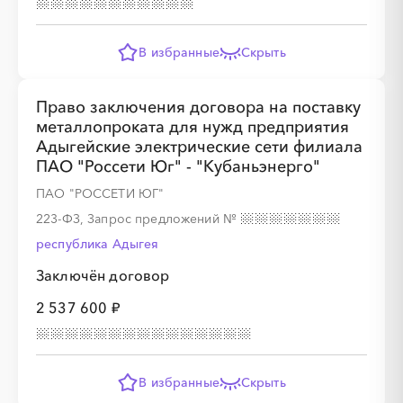
░
░
░
░
░
░
░
░
░
░
░
░
░
░
░
В избранные
Скрыть
Право заключения договора на поставку
металлопроката для нужд предприятия
░
░
░
░
░
░
░
Адыгейские электрические сети филиала
ПАО "Россети Юг" - "Кубаньэнерго"
ПАО "РОССЕТИ ЮГ"
░
░
░
░
░
░
░
░
░
░
░
░
░
░
░
223-ФЗ, Запрос предложений
№
республика Адыгея
Заключён договор
2 537 600 ₽
В избранные
Скрыть