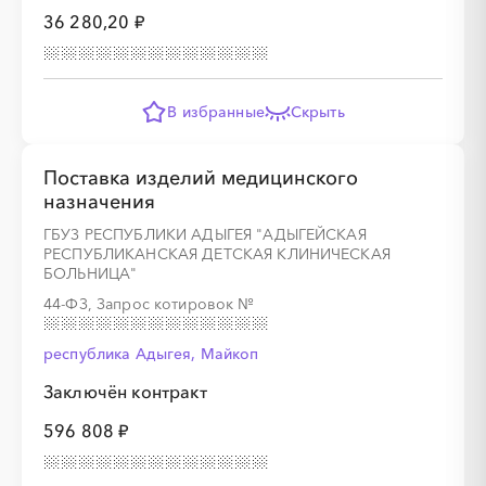
36 280,20 ₽
░
░
░
░
░
░
░
░
░
░
░
░
░
В избранные
Скрыть
Поставка изделий медицинского
░
░
░
░
░
░
░
░
░
░
░
назначения
ГБУЗ РЕСПУБЛИКИ АДЫГЕЯ "АДЫГЕЙСКАЯ
РЕСПУБЛИКАНСКАЯ ДЕТСКАЯ КЛИНИЧЕСКАЯ
БОЛЬНИЦА"
44-ФЗ, Запрос котировок
№
░
░
░
░
░
░
░
░
░
░
░
░
░
республика Адыгея, Майкоп
Заключён контракт
░
░
░
░
░
░
░
░
░
░
░
596 808 ₽