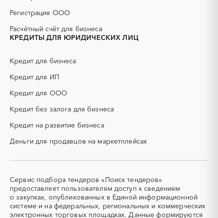
ГСМ
ДВП
Регистрация ООО
ДСП
ЕГЭ
Расчётный счёт для бизнеса
ЖБИ
ЖКХ
КРЕДИТЫ ДЛЯ ЮРИДИЧЕСКИХ ЛИЦ
ИБП
КИП (контрольно-
измерительные приборы)
Кредит для бизнеса
КТП
МТР (материально-
технические ресурсы)
Кредит для ИП
НИОКР
НПЗ
Кредит для ООО
ОКР (опытно-
ОСАГО
конструкторские работы)
Кредит без залога для бизнеса
ПГС (песчано-гравийная
РВД (рукава высокого
Кредит на развитие бизнеса
смесь)
давления)
Деньги для продавцов на маркетплейсах
СВО
СКС (структурированные
кабельные системы)
СКУД
СОЖ (смазочно-
охлаждающие жидкости)
Сервис подбора тендеров «Поиск тендеров»
ТЭН
УДС (установки
предоставляет пользователям доступ к сведениям
(Теплоэлектронагреватель)
депарафинизации скважин)
о закупках, опубликованных в Единой информационной
системе и на федеральных, региональных и коммерческих
УКПГ
ЯТЭК
электронных торговых площадках. Данные формируются