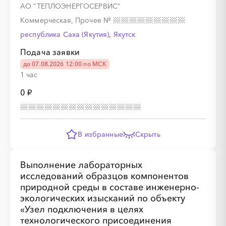
АО "ТЕПЛОЭНЕРГОСЕРВИС"
░
░
░
░
░
░
░
Коммерческая, Прочее
№
республика Саха (Якутия), Якутск
░
░
░
░
░
░
░
░
░
Подача заявки
до 07.08.2026 12:00 по МСК
1 час
0 ₽
В избранные
Скрыть
Выполнение лабораторных
исследований образцов компонентов
░
░
░
природной среды в составе инженерно-
░
░
░
░
экологических изысканий по объекту
«Узел подключения в целях
░
░
░
░
░
░
░
░
░
░
░
░
░
░
░
технологического присоединения