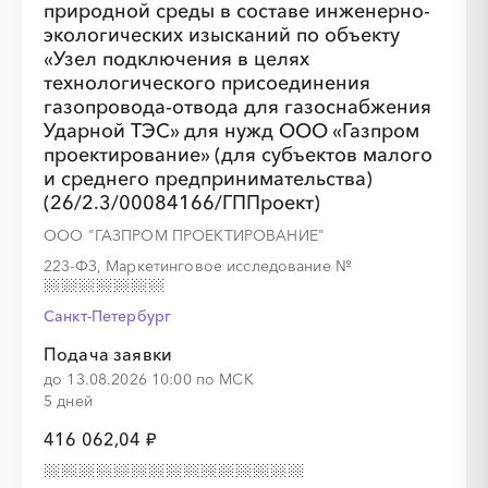
природной среды в составе инженерно-
экологических изысканий по объекту
«Узел подключения в целях
технологического присоединения
газопровода-отвода для газоснабжения
Ударной ТЭС» для нужд ООО «Газпром
░
░
░
░
░
░
░
проектирование» (для субъектов малого
и среднего предпринимательства)
(26/2.3/00084166/ГППроект)
░
░
░
░
░
░
░
░
░
░
░
░
░
░
░
ООО "ГАЗПРОМ ПРОЕКТИРОВАНИЕ"
223-ФЗ, Маркетинговое исследование
№
Санкт-Петербург
Подача заявки
до 13.08.2026 10:00 по МСК
5 дней
416 062,04 ₽
░
░
░
░
░
░
░