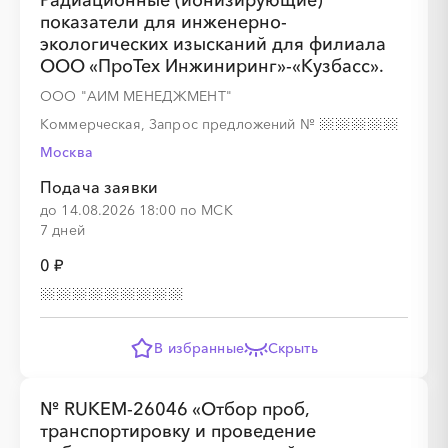
Радиационные (ионизирующие)
показатели для инженерно-
экологических изысканий для филиала
ООО «ПроТех Инжиниринг»-«Кузбасс».
ООО "АИМ МЕНЕДЖМЕНТ"
Коммерческая, Запрос предложений
№
Москва
Подача заявки
░
░
░
░
░
░
░
до 14.08.2026 18:00 по МСК
7 дней
0 ₽
░
░
░
░
░
░
░
░
░
░
░
░
░
░
░
В избранные
Скрыть
№ RUKEM-26046 «Отбор проб,
транспортировку и проведение