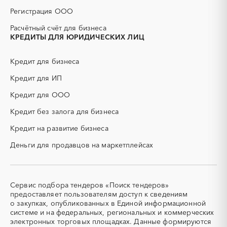
ДСП
ЕГЭ
Регистрация ООО
ЖБИ
ЖКХ
Расчётный счёт для бизнеса
ИБП
КИП (контрольно-
КРЕДИТЫ ДЛЯ ЮРИДИЧЕСКИХ ЛИЦ
измерительные приборы)
КТП
МТР (материально-
Кредит для бизнеса
технические ресурсы)
Кредит для ИП
НИОКР
НПЗ
ОКР (опытно-
ОСАГО
Кредит для ООО
конструкторские работы)
Кредит без залога для бизнеса
ПГС (песчано-гравийная
РВД (рукава высокого
смесь)
давления)
Кредит на развитие бизнеса
СВО
СКС (структурированные
Деньги для продавцов на маркетплейсах
кабельные системы)
СКУД
СОЖ (смазочно-
охлаждающие жидкости)
ТЭН
УДС (установки
Сервис подбора тендеров «Поиск тендеров»
(Теплоэлектронагреватель)
депарафинизации скважин)
предоставляет пользователям доступ к сведениям
о закупках, опубликованных в Единой информационной
УКПГ
ЯТЭК
системе и на федеральных, региональных и коммерческих
Аварийные работы
Авиаперевозка
электронных торговых площадках. Данные формируются