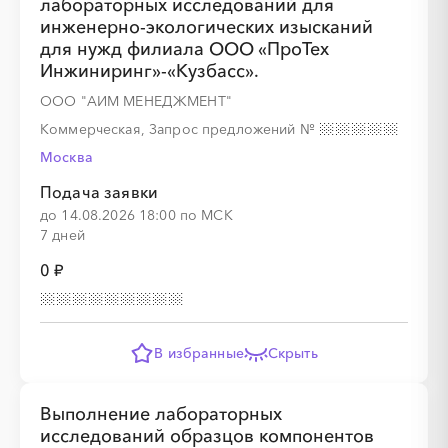
лабораторных исследований для
░
░
░
░
░
░
░
░
░
инженерно-экологических изысканий
для нужд филиала ООО «ПроТех
Инжиниринг»-«Кузбасс».
ООО "АИМ МЕНЕДЖМЕНТ"
░
░
░
░
░
░
░
░
░
░
░
░
░
░
░
Коммерческая, Запрос предложений
№
Москва
Подача заявки
до 14.08.2026 18:00 по МСК
7 дней
0 ₽
░
░
░
░
░
░
░
В избранные
Скрыть
░
░
░
░
░
░
░
░
░
░
░
░
░
░
░
Выполнение лабораторных
исследований образцов компонентов