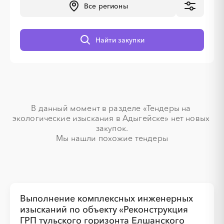
Все регионы
Найти закупки
░
░
░
░
░
░
░
░
░
░
░
░
░
░
░
░
░
░
░
░
░
░
В данный момент в разделе «Тендеры на 
экологические изыскания в Адыгейске» нет новых 
закупок.

Мы нашли похожие тендеры
░
░
░
░
░
░
░
░
░
░
░
░
░
░
Выполнение комплексных инженерных
изысканий по объекту «Реконструкция
ГРП тульского горизонта Елшанского