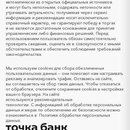
автоматически из открытых официальных источников
Авиационные работы
Авиационные работы
и могут быть неполными, содержать неточности или
вертолетами
утрачивать актуальность; получаемая через сервис
Автобус
Автовозы
информация и рекомендации носят исключительно
Автогрейдер
Автозапчасти
справочный характер, не гарантируют победу в торгах
и не являются достаточным основанием для принятия
Автоматизация
Автомобили
управленческих либо финансовых решений. Перед
Автомобильные весы
Авторский надзор
использованием пользователь обязан самостоятельно
проверить сведения, оценить их в совокупности с иными
Автотранспорт
Автоцистерны пожарные
обстоятельствами и обеспечить соблюдение требований
Адсорбенты
Азот
законодательства.
Азотные компрессоры
Азотные станции
Акварель
Аквариумы
Мы используем
cookies
для сбора обезличенных
пользовательских данных — они помогают нам настраивать
Аккумуляторы
Алкогольная продукция
рекламу и анализировать трафик. Оставаясь на сайте,
Алмазное бурение
Алмазная резка
вы соглашаетесь на сбор таких данных. Чтобы отказаться
от обработки, отключите сохранение cookies в настройках
Алюминиевые
Алюминиевые профили
вашего браузера. На сайте
конструкции
используются
рекомендательные
Алюминий
Аммоний
технологии.
С информацией об обработке персональных
данных и мерах по обеспечению их безопасности можно
Ангар
Антенны
ознакомиться в
Политике обработки персональных
Антискалант
Антрацит
данных.
Аппараты воздушного
Аргон