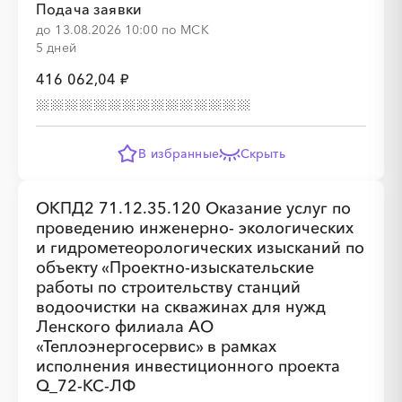
Подача заявки
до 13.08.2026 10:00 по МСК
5 дней
416 062,04 ₽
░
░
░
░
░
В избранные
Скрыть
░
░
░
░
░
░
░
░
░
░
░
░
░
░
░
ОКПД2 71.12.35.120 Оказание услуг по
проведению инженерно- экологических
и гидрометеорологических изысканий по
объекту «Проектно-изыскательские
работы по строительству станций
водоочистки на скважинах для нужд
Ленского филиала АО
«Теплоэнергосервис» в рамках
исполнения инвестиционного проекта
Q_72-КС-ЛФ