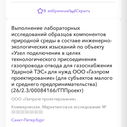
░
░
░
░
░
░
░
░
░
░
░
░
░
░
░
В избранные
Скрыть
Выполнение лабораторных
исследований образцов компонентов
░
░
░
░
░
░
░
░
░
░
░
░
░
природной среды в составе инженерно-
экологических изысканий по объекту
«Узел подключения в целях
░
░
░
░
░
░
░
технологического присоединения
газопровода-отвода для газоснабжения
Ударной ТЭС» для нужд ООО «Газпром
проектирование» (для субъектов малого
и среднего предпринимательства)
(26/2.3/00084166/ГППроект)
ООО «Газпром проектирование»
░
░
░
░
░
░
░
Коммерческая, Маркетинговое исследование
№
Санкт-Петербург
░
░
░
░
░
░
░
░
░
░
░
░
░
░
░