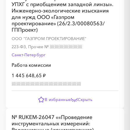
УПХГ с приобщением западной линзы».
Инженерно-экологические изыскания
для нужд ООО «Газпром
░
░
░
░
░
проектирование» (26/2.3/00080563/
ГППроект)
ООО "ГАЗПРОМ ПРОЕКТИРОВАНИЕ"
░
░
░
░
░
░
░
░
░
223-ФЗ, Прочее
№
Санкт-Петербург
Работа комиссии
1 445 648,65 ₽
В избранные
Скрыть
░
░
░
░
░
░
░
№ RUKEM-26047 ««Проведение
инструментальных измерений:
░
░
░
░
░
░
░
░
░
░
░
░
░
░
░