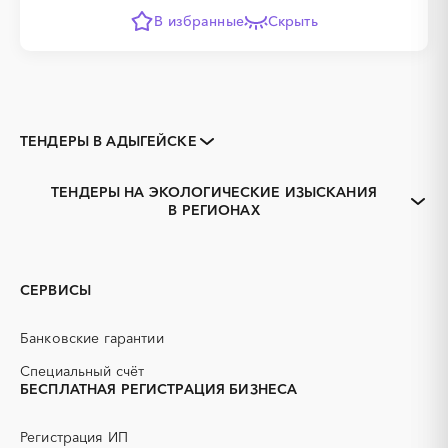
В избранные
Скрыть
ТЕНДЕРЫ В АДЫГЕЙСКЕ
Закупки коммерческих
Закупки малого объема
организаций
ТЕНДЕРЫ НА ЭКОЛОГИЧЕСКИЕ ИЗЫСКАНИЯ
Тендеры заводов
1С
В РЕГИОНАХ
Адыгея
Майкоп
3D печать
B2B
GPON
IT
PR
Erp-системы
СЕРВИСЫ
АЗС
АКЗ (антикоррозийная
защита)
Банковские гарантии
АЭС
БАД (Биологически
активные добавки)
Специальный счёт
БЕСПЛАТНАЯ РЕГИСТРАЦИЯ БИЗНЕСА
ГНБ
ГРП (гидравлический
разрыв пласта)
Регистрация ИП
ГСМ
ДВП