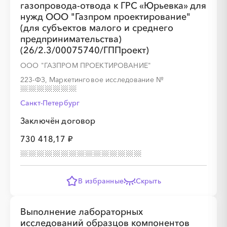
газопровода-отвода к ГРС «Юрьевка» для
нужд ООО "Газпром проектирование"
(для субъектов малого и среднего
предпринимательства)
(26/2.3/00075740/ГППроект)
ООО "ГАЗПРОМ ПРОЕКТИРОВАНИЕ"
░
░
░
░
░
░
░
223-ФЗ, Маркетинговое исследование
№
Санкт-Петербург
░
░
░
░
░
░
░
░
░
Заключён договор
730 418,17 ₽
В избранные
Скрыть
Выполнение лабораторных
исследований образцов компонентов