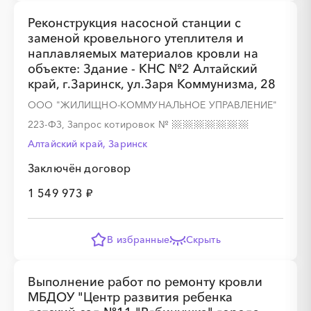
Реконструкция насосной станции с
заменой кровельного утеплителя и
наплавляемых материалов кровли на
объекте: Здание - КНС №2 Алтайский
░
░
░
░
░
░
░
░
░
░
░
░
░
край, г.Заринск, ул.Заря Коммунизма, 28
ООО "ЖИЛИЩНО-КОММУНАЛЬНОЕ УПРАВЛЕНИЕ"
223-ФЗ, Запрос котировок
№
░
░
░
░
░
░
░
Алтайский край, Заринск
Заключён договор
1 549 973 ₽
В избранные
Скрыть
Выполнение работ по ремонту кровли
МБДОУ "Центр развития ребенка