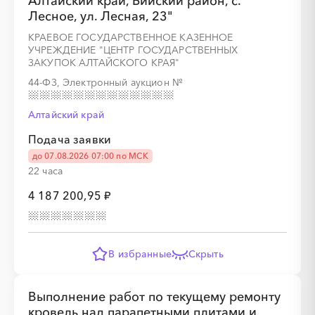
Алтайский край, Бийский район, с.
Лесное, ул. Лесная, 23"
КРАЕВОЕ ГОСУДАРСТВЕННОЕ КАЗЕННОЕ
░
░
░
░
░
░
░
░
░
░
░
░
░
УЧРЕЖДЕНИЕ "ЦЕНТР ГОСУДАРСТВЕННЫХ
ЗАКУПОК АЛТАЙСКОГО КРАЯ"
44-ФЗ, Электронный аукцион
№
░
░
░
░
░
░
░
Алтайский край
Подача заявки
до 07.08.2026 07:00 по МСК
22 часа
4 187 200,95 ₽
░
░
░
░
░
░
░
░
░
░
░
░
░
В избранные
Скрыть
░
░
░
░
░
░
░
Выполнение работ по текущему ремонту
кровель над парапетными плитами и