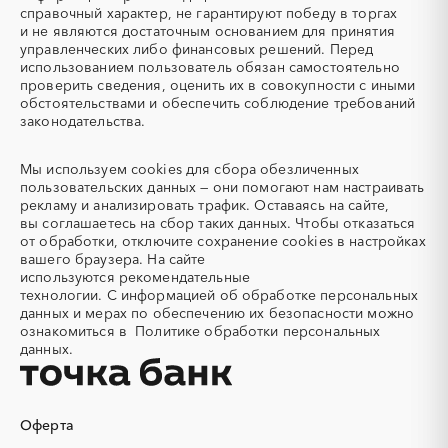
Автобус
Автовозы
справочный характер, не гарантируют победу в торгах
Автогрейдер
Автозапчасти
и не являются достаточным основанием для принятия
управленческих либо финансовых решений. Перед
Автоматизация
Автомобили
использованием пользователь обязан самостоятельно
Автомобильные весы
Авторский надзор
проверить сведения, оценить их в совокупности с иными
обстоятельствами и обеспечить соблюдение требований
Автотранспорт
Автоцистерны пожарные
законодательства.
Адсорбенты
Азот
Азотные компрессоры
Азотные станции
Мы используем
cookies
для сбора обезличенных
Акварель
Аквариумы
пользовательских данных — они помогают нам настраивать
рекламу и анализировать трафик. Оставаясь на сайте,
Аккумуляторы
Алкогольная продукция
вы соглашаетесь на сбор таких данных. Чтобы отказаться
Алмазное бурение
Алмазная резка
от обработки, отключите сохранение cookies в настройках
вашего браузера. На сайте
Алюминиевые
Алюминиевые профили
используются
рекомендательные
конструкции
технологии.
С информацией об обработке персональных
Алюминий
Аммоний
данных и мерах по обеспечению их безопасности можно
ознакомиться в
Политике обработки персональных
Ангар
Антенны
данных.
Антискалант
Антрацит
Аппараты воздушного
Аргон
охлаждения
Оферта
Аренда автобусов
Аренда автомобилей