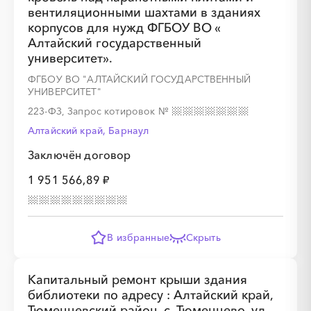
вентиляционными шахтами в зданиях
корпусов для нужд ФГБОУ ВО «
Алтайский государственный
университет».
░
░
░
░
░
░
░
░
░
░
░
░
░
ФГБОУ ВО "АЛТАЙСКИЙ ГОСУДАРСТВЕННЫЙ
УНИВЕРСИТЕТ"
223-ФЗ, Запрос котировок
№
░
░
░
░
░
░
░
Алтайский край, Барнаул
Заключён договор
1 951 566,89 ₽
░
░
░
░
░
░
░
░
░
░
░
░
░
В избранные
Скрыть
Капитальный ремонт крыши здания
░
░
░
░
░
░
░
библиотеки по адресу : Алтайский край,
Тюменцевский район, с. Тюменцево, ул.