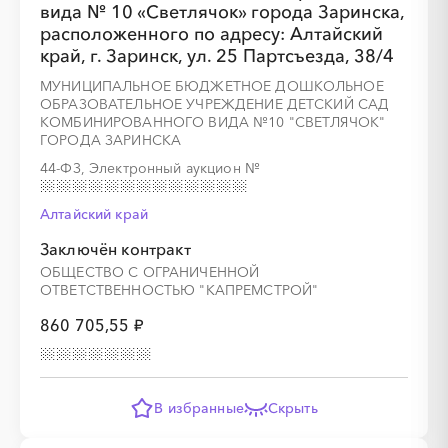
вида № 10 «Светлячок» города Заринска,
расположенного по адресу: Алтайский
край, г. Заринск, ул. 25 Партсъезда, 38/4
МУНИЦИПАЛЬНОЕ БЮДЖЕТНОЕ ДОШКОЛЬНОЕ
░
░
░
░
░
░
░
░
░
░
░
░
░
ОБРАЗОВАТЕЛЬНОЕ УЧРЕЖДЕНИЕ ДЕТСКИЙ САД
КОМБИНИРОВАННОГО ВИДА №10 "СВЕТЛЯЧОК"
ГОРОДА ЗАРИНСКА
░
░
░
░
░
░
░
44-ФЗ, Электронный аукцион
№
Алтайский край
Заключён контракт
ОБЩЕСТВО С ОГРАНИЧЕННОЙ
ОТВЕТСТВЕННОСТЬЮ "КАПРЕМСТРОЙ"
░
░
░
░
░
░
░
░
░
░
░
░
░
860 705,55 ₽
░
░
░
░
░
░
░
В избранные
Скрыть