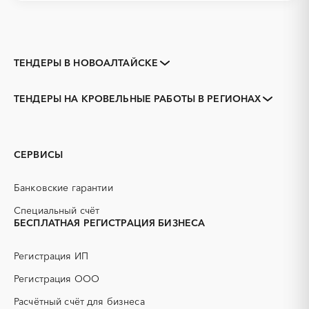
ТЕНДЕРЫ В НОВОАЛТАЙСКЕ
Закупки коммерческих
Закупки малого объема
организаций
ТЕНДЕРЫ НА КРОВЕЛЬНЫЕ РАБОТЫ В РЕГИОНАХ
Тендеры заводов
1С
Алтайский край
Алейск
3D печать
B2B
Барнаул
Белокуриха
GPON
IT
Бийск
Горняк
СЕРВИСЫ
PR
Erp-системы
Заринск
Змеиногорск
АЗС
АКЗ (антикоррозийная
Камень-на-Оби
Рубцовск
Банковские гарантии
защита)
Славгород
Яровое
АЭС
БАД (Биологически
Специальный счёт
активные добавки)
БЕСПЛАТНАЯ РЕГИСТРАЦИЯ БИЗНЕСА
ГНБ
ГРП (гидравлический
разрыв пласта)
Регистрация ИП
ГСМ
ДВП
Регистрация ООО
ДСП
ЕГЭ
Расчётный счёт для бизнеса
ЖБИ
ЖКХ