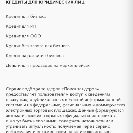
КРЕДИТЫ ДЛЯ ЮРИДИЧЕСКИХ ЛИЦ
ИБП
КИП (контрольно-
измерительные приборы)
Кредит для бизнеса
КТП
МТР (материально-
технические ресурсы)
Кредит для ИП
НИОКР
НПЗ
Кредит для ООО
ОКР (опытно-
ОСАГО
конструкторские работы)
Кредит без залога для бизнеса
ПГС (песчано-гравийная
РВД (рукава высокого
Кредит на развитие бизнеса
смесь)
давления)
Деньги для продавцов на маркетплейсах
СВО
СКС (структурированные
кабельные системы)
СКУД
СОЖ (смазочно-
охлаждающие жидкости)
Сервис подбора тендеров «Поиск тендеров»
ТЭН
УДС (установки
предоставляет пользователям доступ к сведениям
(Теплоэлектронагреватель)
депарафинизации скважин)
о закупках, опубликованных в Единой информационной
системе и на федеральных, региональных и коммерческих
УКПГ
ЯТЭК
электронных торговых площадках. Данные формируются
Аварийные работы
Авиаперевозка
автоматически из открытых официальных источников
Авиационные работы
Авиационные работы
и могут быть неполными, содержать неточности или
вертолетами
утрачивать актуальность; получаемая через сервис
информация и рекомендации носят исключительно