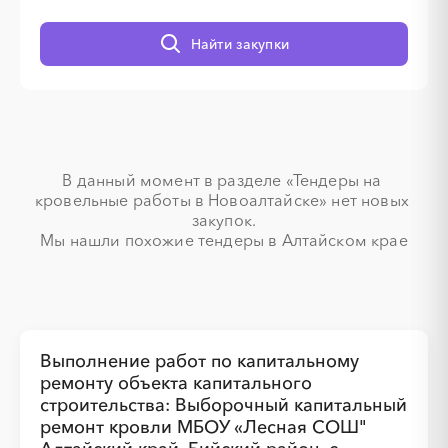
Найти закупки
░
░
░
░
░
░
░
░
░
░
░
░
░
░
░
░
░
░
░
░
В данный момент в разделе «Тендеры на 
кровельные работы в Новоалтайске» нет новых 
закупок.

Мы нашли похожие тендеры в Алтайском крае
░
░
░
░
░
░
░
Выполнение работ по капитальному
░
░
░
░
░
░
░
░
░
ремонту объекта капитального
строительства: Выборочный капитальный
ремонт кровли МБОУ «Лесная СОШ"