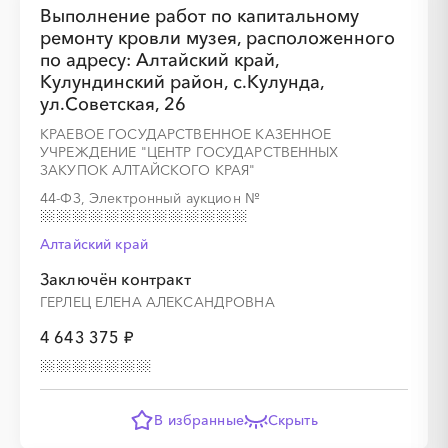
Выполнение работ по капитальному
ремонту кровли музея, расположенного
по адресу: Алтайский край,
Кулундинский район, с.Кулунда,
ул.Советская, 26
КРАЕВОЕ ГОСУДАРСТВЕННОЕ КАЗЕННОЕ
УЧРЕЖДЕНИЕ "ЦЕНТР ГОСУДАРСТВЕННЫХ
░
░
░
░
░
░
░
ЗАКУПОК АЛТАЙСКОГО КРАЯ"
44-ФЗ, Электронный аукцион
№
░
░
░
░
░
░
░
░
░
░
░
░
░
░
░
Алтайский край
Заключён контракт
ГЕРЛЕЦ ЕЛЕНА АЛЕКСАНДРОВНА
4 643 375 ₽
░
░
░
░
░
░
░
░
░
░
░
░
░
░
░
░
░
░
░
░
В избранные
Скрыть