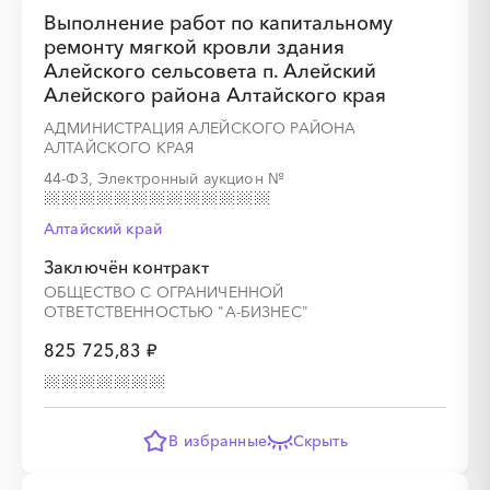
Выполнение работ по капитальному
ремонту мягкой кровли здания
Алейского сельсовета п. Алейский
Алейского района Алтайского края
АДМИНИСТРАЦИЯ АЛЕЙСКОГО РАЙОНА
░
░
░
░
░
░
░
АЛТАЙСКОГО КРАЯ
44-ФЗ, Электронный аукцион
№
░
░
░
░
░
░
░
░
░
Алтайский край
Заключён контракт
ОБЩЕСТВО С ОГРАНИЧЕННОЙ
ОТВЕТСТВЕННОСТЬЮ "А-БИЗНЕС"
825 725,83 ₽
░
░
░
░
░
░
░
░
░
░
░
░
░
В избранные
Скрыть
░
░
░
░
░
░
░