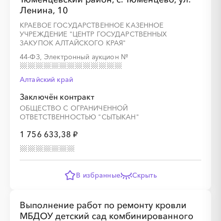
Ленина, 10
КРАЕВОЕ ГОСУДАРСТВЕННОЕ КАЗЕННОЕ
УЧРЕЖДЕНИЕ "ЦЕНТР ГОСУДАРСТВЕННЫХ
ЗАКУПОК АЛТАЙСКОГО КРАЯ"
░
░
░
░
░
░
░
44-ФЗ, Электронный аукцион
№
Алтайский край
Заключён контракт
ОБЩЕСТВО С ОГРАНИЧЕННОЙ
ОТВЕТСТВЕННОСТЬЮ "СЫТЫКАН"
1 756 633,38 ₽
░
░
░
░
░
░
░
░
░
░
░
░
░
В избранные
Скрыть
░
░
░
░
░
░
░
Выполнение работ по ремонту кровли
МБДОУ детский сад комбинированного