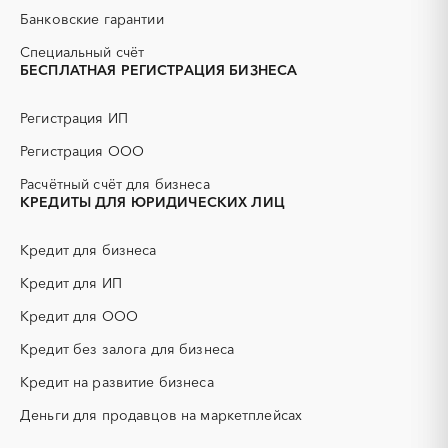
АЗС
АКЗ (антикоррозийная
Камень-на-Оби
Рубцовск
Банковские гарантии
защита)
Славгород
Яровое
АЭС
БАД (Биологически
Специальный счёт
активные добавки)
БЕСПЛАТНАЯ РЕГИСТРАЦИЯ БИЗНЕСА
ГНБ
ГРП (гидравлический
разрыв пласта)
Регистрация ИП
ГСМ
ДВП
Регистрация ООО
ДСП
ЕГЭ
Расчётный счёт для бизнеса
ЖБИ
ЖКХ
КРЕДИТЫ ДЛЯ ЮРИДИЧЕСКИХ ЛИЦ
ИБП
КИП (контрольно-
измерительные приборы)
Кредит для бизнеса
КТП
МТР (материально-
технические ресурсы)
Кредит для ИП
НИОКР
НПЗ
Кредит для ООО
ОКР (опытно-
ОСАГО
конструкторские работы)
Кредит без залога для бизнеса
ПГС (песчано-гравийная
РВД (рукава высокого
Кредит на развитие бизнеса
смесь)
давления)
Деньги для продавцов на маркетплейсах
СВО
СКС (структурированные
кабельные системы)