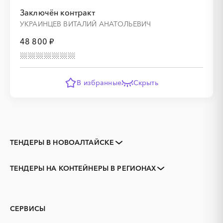
Заключён контракт
УКРАИНЦЕВ ВИТАЛИЙ АНАТОЛЬЕВИЧ
48 800 ₽
В избранные
Скрыть
ТЕНДЕРЫ В НОВОАЛТАЙСКЕ
Закупки коммерческих
Закупки малого объема
организаций
ТЕНДЕРЫ НА КОНТЕЙНЕРЫ В РЕГИОНАХ
Тендеры заводов
1С
Алтайский край
Алейск
3D печать
B2B
Барнаул
Белокуриха
GPON
IT
Бийск
Горняк
СЕРВИСЫ
PR
Erp-системы
Заринск
Змеиногорск