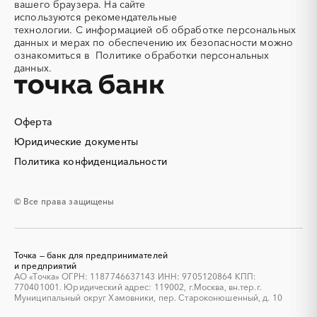
вашего браузера. На сайте
Алюминиевые
Алюминиевые профили
используются
рекомендательные
конструкции
технологии.
С информацией об обработке персональных
Алюминий
Аммоний
данных и мерах по обеспечению их безопасности можно
ознакомиться в
Политике обработки персональных
Ангар
Антенны
данных.
Антискалант
Антрацит
Аппараты воздушного
Аргон
охлаждения
Оферта
Аренда автобусов
Аренда автомобилей
Юридические документы
Аренда погрузчика
Аренда помещений
Аренда спецтехники с
Арматурная сетка
Политика конфиденциальности
экипажем
Арматурные каркасы для
Арфы
© Все права защищены
свай
Архитектурная подсветка
Асфальт
Асфальтирование дорог
Аттракционы
Точка — банк для предпринимателей
Аудиоролики
Аудиторские услуги
и предприятий
АО «Точка» ОГРН: 1187746637143 ИНН: 9705120864 КПП:
Аутсорсинг
Аутсорсинг персонала
770401001. Юридический адрес: 119002, г.Москва, вн.тер.г.
Аутстаффинг
Базы данных
Муниципальный округ Хамовники, пер. Староконюшенный, д. 10
Баннеры
Барит