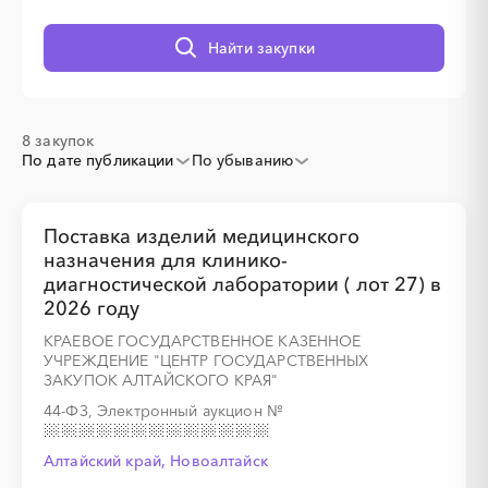
Найти закупки
░
░
░
░
░
░
░
8 закупок
По дате публикации
По убыванию
Поставка изделий медицинского
░
░
░
░
░
░
░
░
░
░
░
░
░
назначения для клинико-
диагностической лаборатории ( лот 27) в
2026 году
░
░
░
░
░
░
░
КРАЕВОЕ ГОСУДАРСТВЕННОЕ КАЗЕННОЕ
УЧРЕЖДЕНИЕ "ЦЕНТР ГОСУДАРСТВЕННЫХ
ЗАКУПОК АЛТАЙСКОГО КРАЯ"
44-ФЗ, Электронный аукцион
№
Алтайский край, Новоалтайск