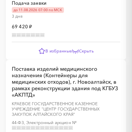
Подача заявки
░
░
░
░
░
░
░
░
░
░
░
░
░
до 11.08.2026 07:00 по МСК
3 дня
69 420 ₽
░
░
░
░
░
░
░
В избранные
Скрыть
Поставка изделий медицинского
░
░
░
░
░
░
░
░
░
░
░
░
░
назначения (Контейнеры для
медицинских отходов), г. Новоалтайск, в
░
░
░
░
░
░
░
рамках реконструкции здания под КГБУЗ
«АКПТД»
КРАЕВОЕ ГОСУДАРСТВЕННОЕ КАЗЕННОЕ
УЧРЕЖДЕНИЕ "ЦЕНТР ГОСУДАРСТВЕННЫХ
ЗАКУПОК АЛТАЙСКОГО КРАЯ"
44-ФЗ, Электронный аукцион
№
░
░
░
░
░
░
░
░
░
░
░
░
░