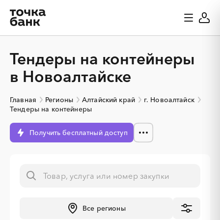
Тендеры на контейнеры
в Новоалтайске
Главная
Регионы
Алтайский край
г. Новоалтайск
Тендеры на контейнеры
Получить бесплатный доступ
Все регионы
░
░
░
░
░
░
░
░
░
░
░
░
░