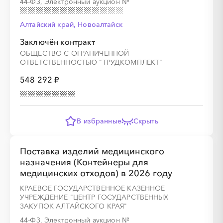
44-ФЗ, Электронный аукцион
№
Алтайский край, Новоалтайск
░
░
░
░
░
░
░
Заключён контракт
ОБЩЕСТВО С ОГРАНИЧЕННОЙ
ОТВЕТСТВЕННОСТЬЮ "ТРУДКОМПЛЕКТ"
548 292 ₽
░
░
░
░
░
░
░
░
░
░
░
░
░
В избранные
Скрыть
░
░
░
░
░
░
░
Поставка изделий медицинского
назначения (Контейнеры для
медицинских отходов) в 2026 году
КРАЕВОЕ ГОСУДАРСТВЕННОЕ КАЗЕННОЕ
УЧРЕЖДЕНИЕ "ЦЕНТР ГОСУДАРСТВЕННЫХ
ЗАКУПОК АЛТАЙСКОГО КРАЯ"
44-ФЗ, Электронный аукцион
№