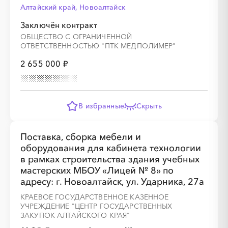
Алтайский край, Новоалтайск
Заключён контракт
░
░
░
░
░
░
░
ОБЩЕСТВО С ОГРАНИЧЕННОЙ
ОТВЕТСТВЕННОСТЬЮ "ПТК МЕДПОЛИМЕР"
2 655 000 ₽
░
░
░
░
░
░
░
░
░
░
░
░
░
В избранные
Скрыть
Поставка, сборка мебели и
оборудования для кабинета технологии
░
░
░
░
░
░
░
в рамках строительства здания учебных
мастерских МБОУ «Лицей № 8» по
адресу: г. Новоалтайск, ул. Ударника, 27а
КРАЕВОЕ ГОСУДАРСТВЕННОЕ КАЗЕННОЕ
УЧРЕЖДЕНИЕ "ЦЕНТР ГОСУДАРСТВЕННЫХ
ЗАКУПОК АЛТАЙСКОГО КРАЯ"
░
░
░
░
░
░
░
░
░
░
░
░
░