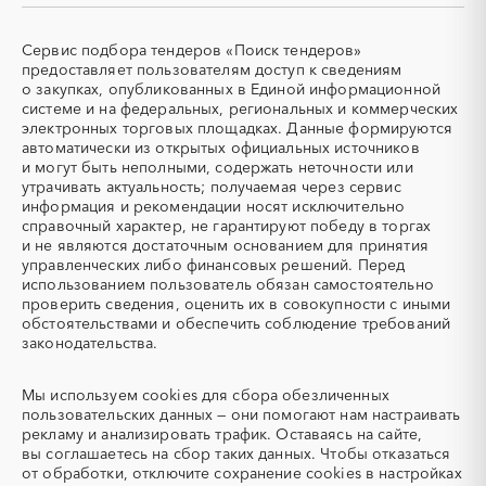
СКУД
СОЖ (смазочно-
охлаждающие жидкости)
Сервис подбора тендеров «Поиск тендеров»
ТЭН
УДС (установки
предоставляет пользователям доступ к сведениям
(Теплоэлектронагреватель)
депарафинизации скважин)
о закупках, опубликованных в Единой информационной
системе и на федеральных, региональных и коммерческих
УКПГ
ЯТЭК
электронных торговых площадках. Данные формируются
Аварийные работы
Авиаперевозка
автоматически из открытых официальных источников
Авиационные работы
Авиационные работы
и могут быть неполными, содержать неточности или
вертолетами
утрачивать актуальность; получаемая через сервис
информация и рекомендации носят исключительно
Автобус
Автовозы
справочный характер, не гарантируют победу в торгах
Автогрейдер
Автозапчасти
и не являются достаточным основанием для принятия
управленческих либо финансовых решений. Перед
Автоматизация
Автомобили
использованием пользователь обязан самостоятельно
Автомобильные весы
Авторский надзор
проверить сведения, оценить их в совокупности с иными
обстоятельствами и обеспечить соблюдение требований
Автотранспорт
Автоцистерны пожарные
законодательства.
Адсорбенты
Азот
Азотные компрессоры
Азотные станции
Мы используем
cookies
для сбора обезличенных
Акварель
Аквариумы
пользовательских данных — они помогают нам настраивать
рекламу и анализировать трафик. Оставаясь на сайте,
Аккумуляторы
Алкогольная продукция
вы соглашаетесь на сбор таких данных. Чтобы отказаться
Алмазное бурение
Алмазная резка
от обработки, отключите сохранение cookies в настройках