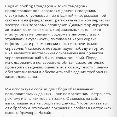
ТЭН
УДС (установки
Сервис подбора тендеров «Поиск тендеров»
(Теплоэлектронагреватель)
депарафинизации скважин)
предоставляет пользователям доступ к сведениям
о закупках, опубликованных в Единой информационной
УКПГ
ЯТЭК
системе и на федеральных, региональных и коммерческих
Аварийные работы
Авиаперевозка
электронных торговых площадках. Данные формируются
автоматически из открытых официальных источников
Авиационные работы
Авиационные работы
и могут быть неполными, содержать неточности или
вертолетами
утрачивать актуальность; получаемая через сервис
Автобус
Автовозы
информация и рекомендации носят исключительно
Автогрейдер
Автозапчасти
справочный характер, не гарантируют победу в торгах
и не являются достаточным основанием для принятия
Автоматизация
Автомобили
управленческих либо финансовых решений. Перед
Автомобильные весы
Авторский надзор
использованием пользователь обязан самостоятельно
проверить сведения, оценить их в совокупности с иными
Автотранспорт
Автоцистерны пожарные
обстоятельствами и обеспечить соблюдение требований
Адсорбенты
Азот
законодательства.
Азотные компрессоры
Азотные станции
Акварель
Аквариумы
Мы используем
cookies
для сбора обезличенных
пользовательских данных — они помогают нам настраивать
Аккумуляторы
Алкогольная продукция
рекламу и анализировать трафик. Оставаясь на сайте,
Алмазное бурение
Алмазная резка
вы соглашаетесь на сбор таких данных. Чтобы отказаться
от обработки, отключите сохранение cookies в настройках
Алюминиевые
Алюминиевые профили
вашего браузера. На сайте
конструкции