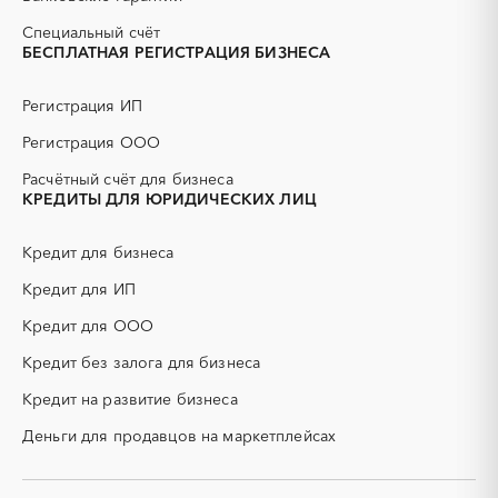
АЭС
БАД (Биологически
Славгород
Яровое
активные добавки)
Специальный счёт
БЕСПЛАТНАЯ РЕГИСТРАЦИЯ БИЗНЕСА
ГНБ
ГРП (гидравлический
разрыв пласта)
Регистрация ИП
ГСМ
ДВП
ДСП
ЕГЭ
Регистрация ООО
ЖБИ
ЖКХ
Расчётный счёт для бизнеса
ИБП
КИП (контрольно-
КРЕДИТЫ ДЛЯ ЮРИДИЧЕСКИХ ЛИЦ
измерительные приборы)
КТП
МТР (материально-
Кредит для бизнеса
технические ресурсы)
Кредит для ИП
НИОКР
НПЗ
ОКР (опытно-
ОСАГО
Кредит для ООО
конструкторские работы)
Кредит без залога для бизнеса
ПГС (песчано-гравийная
РВД (рукава высокого
смесь)
давления)
Кредит на развитие бизнеса
СВО
СКС (структурированные
Деньги для продавцов на маркетплейсах
кабельные системы)
СКУД
СОЖ (смазочно-
охлаждающие жидкости)